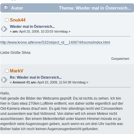
Autor
Thema: Wieder mal in Österreich...
(Gelesen 33905 mal)
Snuk44
Wieder mal in Österreich...
«
am:
April 10, 2009, 10:33:03 Vormittag »
http://www.krone.at/krone/S32/object_id__140674/hxcms/index.html
Liebe Grüße Silvia
Gespeichert
MarkV
Re: Wieder mal in Österreich...
«
Antwort #1 am:
April 10, 2009, 11:54:38 Vormittag »
Hallo,
hab gerade die Bilder der Webcams geprüft. Da ist nichts zu sehen. Ich bin
hier in Gais etwa 270km Luftlinie entfernt, von daher sollte eigentlich auf der
Ost-Kamera etwas drauf sein. Es gab hier allerdings recht viel Cirruswolken
und ausserdem war fast Vollmond. Von daher will ich einen Meteor nicht
ausschliessen. Bei einem Meteoritenfall unter klarem Himmel müsste es ja
eigentlich viele Augenzeugen geben, auch wenn es um drei Uhr nachts war.
Bisher habe ich noch keinen Augenzeugenbericht gefunden.