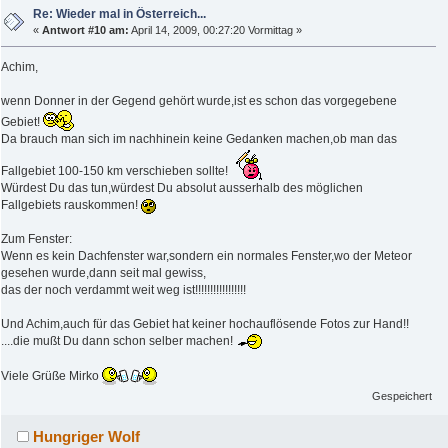
Re: Wieder mal in Österreich...
«
Antwort #10 am:
April 14, 2009, 00:27:20 Vormittag »
Achim,
wenn Donner in der Gegend gehört wurde,ist es schon das vorgegebene
Gebiet!
Da brauch man sich im nachhinein keine Gedanken machen,ob man das
Fallgebiet 100-150 km verschieben sollte!
Würdest Du das tun,würdest Du absolut ausserhalb des möglichen
Fallgebiets rauskommen!
Zum Fenster:
Wenn es kein Dachfenster war,sondern ein normales Fenster,wo der Meteor
gesehen wurde,dann seit mal gewiss,
das der noch verdammt weit weg ist!!!!!!!!!!!!!!!!!
Und Achim,auch für das Gebiet hat keiner hochauflösende Fotos zur Hand!!
....die mußt Du dann schon selber machen!
Viele Grüße Mirko
Gespeichert
Hungriger Wolf