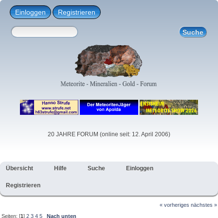
Einloggen
Registrieren
20 JAHRE FORUM (online seit: 12. April 2006)
Übersicht
Hilfe
Suche
Einloggen
Registrieren
« vorheriges
nächstes »
Seiten: [
1
]
2
3
4
5
Nach unten