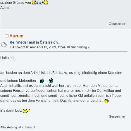
schöne Grüsse von
Achim
Gespeichert
Aurum
Re: Wieder mal in Österreich...
«
Antwort #8 am:
April 13, 2009, 19:44:10 Nachmittag »
Hallo alle,
am besten an dem Artikel ist das Bild dazu, es zeigt eindeutig einen Kometen
und keinen Meteoriten
Auch inhaltlich ist es damit nicht weit her , wenn der Herr den Meteoriten an
seinem Fenster vorbeifliegen sehen hat war er noch nicht im Dunkelflug und
somit noch ziemlich hoch und somit noch etliche KM gefallen sein, ich Tippe
daher das es bei dem Fenster um ein Dachfenster gehandelt hat
Bis dann Lutz
Gespeichert
Aller Anfang ist schwer !!