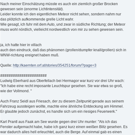
Nach meiner Einschätzung müsste es auch ein ziemlich großer Brocken
gewesen sein (enorme Lichtintensität).
Leider konnte ich den eigentlichen Meteor nicht sehen, sondern nahm nur
das plötzlich aufkommende grelle Licht wahr.
Wie gesagt, ich fuhr mit dem Auto, und zwar in südliche Richtung; der Meteor
muss wohl nördlich, vielleicht nordwestlich von mir zu sehen gewesen sein.
ja, ich hatte hier in villach
auch den eindruck, daß das phänomen (grollen/dumpfer knall/grollen) sich in
WNW-richtung ereignet haben muß.
Quelle:
http://kaernten.orf.at/stories/354251/forum/?page=3
######################
Ludwig Eberhard aus Oberfellach bei Hermagor war kurz vor drei Uhr wach:
"Ich habe eine recht imposante Leuchtspur gesehen. Sie war etwa so groß,
wie der Vollmond. "
Auch Franz Seidl aus Friesach, der zu diesem Zeitpunkt gerade aus seinem
Fahrzeug aussteigen wollte, machte eine ähnliche Entdeckung am Himmel.
Er glaubte jedoch zunächst, es handle sich um ein riesiges Feuerwerk."
Karl Prantl aus Faak am See wurde gegen drei Uhr munter: "Als ich das
Fenster aufgemacht habe, habe ich ganz kurz einen weißen Blitz gesehen. Es
war dadurch alles hell erleuchtet, auch die Berge. Auf einmal gab es einen