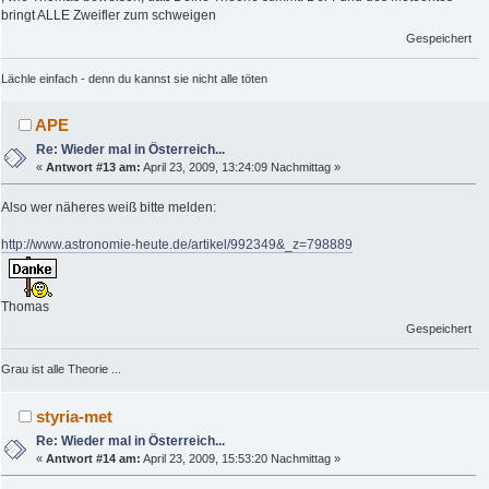
bringt ALLE Zweifler zum schweigen
Gespeichert
Lächle einfach - denn du kannst sie nicht alle töten
APE
Re: Wieder mal in Österreich...
«
Antwort #13 am:
April 23, 2009, 13:24:09 Nachmittag »
Also wer näheres weiß bitte melden:
http://www.astronomie-heute.de/artikel/992349&_z=798889
Thomas
Gespeichert
Grau ist alle Theorie ...
styria-met
Re: Wieder mal in Österreich...
«
Antwort #14 am:
April 23, 2009, 15:53:20 Nachmittag »