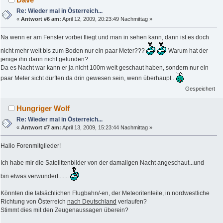
Re: Wieder mal in Österreich...
«
Antwort #6 am:
April 12, 2009, 20:23:49 Nachmittag »
Na wenn er am Fenster vorbei fliegt und man in sehen kann, dann ist es doch
nicht mehr weit bis zum Boden nur ein paar Meter???
Warum hat der
jenige ihn dann nicht gefunden?
Da es Nacht war kann er ja nicht 100m weit geschaut haben, sondern nur ein
paar Meter sicht dürften da drin gewesen sein, wenn überhaupt .
Gespeichert
Hungriger Wolf
Re: Wieder mal in Österreich...
«
Antwort #7 am:
April 13, 2009, 15:23:44 Nachmittag »
Hallo Forenmitglieder!
Ich habe mir die Satelittenbilder von der damaligen Nacht angeschaut...und
bin etwas verwundert.......
Könnten die tatsächlichen Flugbahn/-en, der Meteoritenteile, in nordwestliche
Richtung von Österreich
nach Deutschland
verlaufen?
Stimmt dies mit den Zeugenaussagen überein?