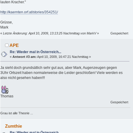
lauten Kracher."
http://kaernten.orf.at/stories/354251/
Grüsse,
Mark
«
Letzte Änderung: April 10, 2009, 13:13:25 Nachmittag von MarkV
»
Gespeichert
APE
Re: Wieder mal in Österreich...
«
Antwort #3 am:
April 10, 2009, 16:47:21 Nachmittag »
Ja sieht doch grundsätlich sehr gut aus, aber Mark, Augenzeugen gegen
3Uhr Ortszeit haben normalerweise die Leider geschloßen! Viele werden es
also nicht gesehen haben!!!
Thomas
Gespeichert
Grau ist alle Theorie ...
Zumthie
Re: Wieder mal in Österreich...