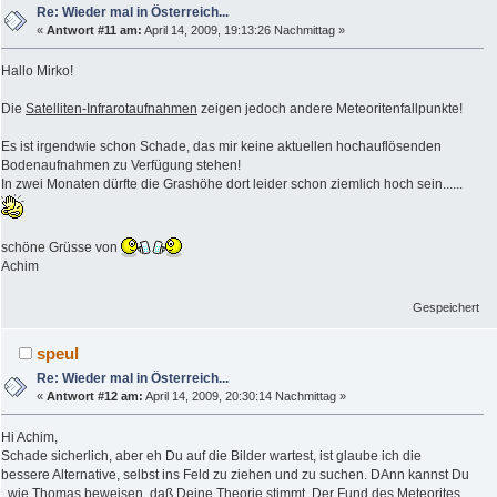
Re: Wieder mal in Österreich...
«
Antwort #11 am:
April 14, 2009, 19:13:26 Nachmittag »
Hallo Mirko!
Die
Satelliten-Infrarotaufnahmen
zeigen jedoch andere Meteoritenfallpunkte!
Es ist irgendwie schon Schade, das mir keine aktuellen hochauflösenden
Bodenaufnahmen zu Verfügung stehen!
In zwei Monaten dürfte die Grashöhe dort leider schon ziemlich hoch sein......
schöne Grüsse von
Achim
Gespeichert
speul
Re: Wieder mal in Österreich...
«
Antwort #12 am:
April 14, 2009, 20:30:14 Nachmittag »
Hi Achim,
Schade sicherlich, aber eh Du auf die Bilder wartest, ist glaube ich die
bessere Alternative, selbst ins Feld zu ziehen und zu suchen. DAnn kannst Du
, wie Thomas beweisen, daß Deine Theorie stimmt. Der Fund des Meteorites