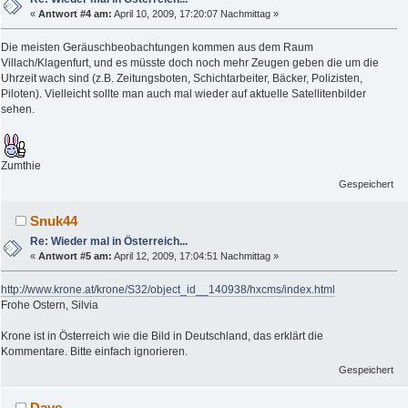
«
Antwort #4 am:
April 10, 2009, 17:20:07 Nachmittag »
Die meisten Geräuschbeobachtungen kommen aus dem Raum
Villach/Klagenfurt, und es müsste doch noch mehr Zeugen geben die um die
Uhrzeit wach sind (z.B. Zeitungsboten, Schichtarbeiter, Bäcker, Polizisten,
Piloten). Vielleicht sollte man auch mal wieder auf aktuelle Satellitenbilder
sehen.
Zumthie
Gespeichert
Snuk44
Re: Wieder mal in Österreich...
«
Antwort #5 am:
April 12, 2009, 17:04:51 Nachmittag »
http://www.krone.at/krone/S32/object_id__140938/hxcms/index.html
Frohe Ostern, Silvia
Krone ist in Österreich wie die Bild in Deutschland, das erklärt die
Kommentare. Bitte einfach ignorieren.
Gespeichert
Dave