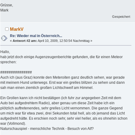
Grüsse,
Mark
Gespeichert
MarkV
Re: Wieder mal in Österreich...
«
Antwort #2 am:
April 10, 2009, 12:50:54 Nachmittag »
Hallo,
hab jetzt doch einige Augenzeugenberichte gefunden, die für einen Meteor
sprechen:
###############
Auch ich (aus Graz) konnte den Meteroiten ganz deutlich sehen, war gerade
mit meinem Hund unterwegs. Erst war ein grelles blitzen zu sehen und dann
sah man einen ziemlich großen Lichtschweif am Himmel.
Ein Grollen kann ich nicht bestätigen (ich fuhr zur angegeben Zeit mit dem
Auto bei aufgedrehtem Radio), aber genau um diese Zeit habe ich ein
plötzlich auftretenendes, sehr grelles Licht vernommen. Die ganze Gegend
um mich war für etwa zwei, drei Sekunden total hell, als ob jemand das Licht
aufgedreht hätte. Es erschien noch sehr, sehr viel heller, als es ohnehin schon
war (Vollmond).
Naturschauspiel - menschliche Technik - Besuch von Alf?