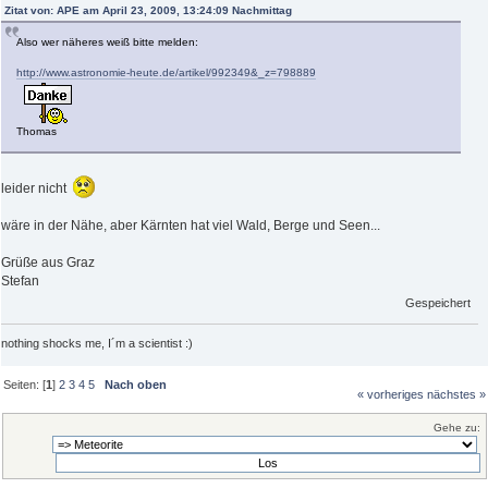
Zitat von: APE am April 23, 2009, 13:24:09 Nachmittag
Also wer näheres weiß bitte melden:
http://www.astronomie-heute.de/artikel/992349&_z=798889
Thomas
leider nicht
wäre in der Nähe, aber Kärnten hat viel Wald, Berge und Seen...
Grüße aus Graz
Stefan
Gespeichert
nothing shocks me, I´m a scientist :)
Seiten: [
1
]
2
3
4
5
Nach oben
« vorheriges
nächstes »
Gehe zu: