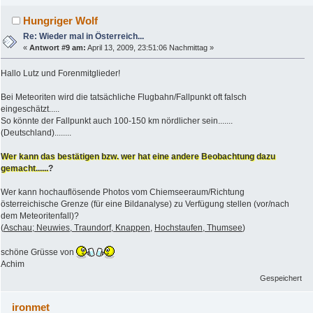
Hungriger Wolf
Re: Wieder mal in Österreich...
«
Antwort #9 am:
April 13, 2009, 23:51:06 Nachmittag »
Hallo Lutz und Forenmitglieder!
Bei Meteoriten wird die tatsächliche Flugbahn/Fallpunkt oft falsch
eingeschätzt.....
So könnte der Fallpunkt auch 100-150 km nördlicher sein.......
(Deutschland)........
Wer kann das bestätigen bzw. wer hat eine andere Beobachtung dazu
gemacht......
?
Wer kann hochauflösende Photos vom Chiemseeraum/Richtung
österreichische Grenze (für eine Bildanalyse) zu Verfügung stellen (vor/nach
dem Meteoritenfall)?
(
Aschau; Neuwies, Traundorf, Knappen
,
Hochstaufen, Thumsee
)
schöne Grüsse von
Achim
Gespeichert
ironmet