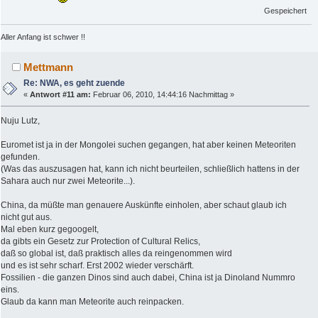
Gespeichert
Aller Anfang ist schwer !!
Mettmann
Re: NWA, es geht zuende
«
Antwort #11 am:
Februar 06, 2010, 14:44:16 Nachmittag »
Nuju Lutz,
Euromet ist ja in der Mongolei suchen gegangen, hat aber keinen Meteoriten
gefunden.
(Was das auszusagen hat, kann ich nicht beurteilen, schließlich hattens in der
Sahara auch nur zwei Meteorite...).
China, da müßte man genauere Auskünfte einholen, aber schaut glaub ich
nicht gut aus.
Mal eben kurz gegoogelt,
da gibts ein Gesetz zur Protection of Cultural Relics,
daß so global ist, daß praktisch alles da reingenommen wird
und es ist sehr scharf. Erst 2002 wieder verschärft.
Fossilien - die ganzen Dinos sind auch dabei, China ist ja Dinoland Nummro
eins.
Glaub da kann man Meteorite auch reinpacken.