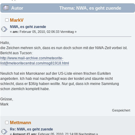
Autor
Thema: NWA, es geht zuende
(Gelesen 9757 mal)
MarkV
NWA, es geht zuende
«
am:
Februar 05, 2010, 02:06:33 Vormittag »
Hallo,
die Zeichen mehren sich, dass es nun doch schon mit der NWA-Zeit vorbei ist.
Bericht aus Tucson:
http://www.mail-archive.com/meteorite-
list@meteoritecentral.com/msg81918.html
Neulich hat ein Marrokaner auf der US-Liste einen frischen Eurkiten
angeboten. Ich hab mal nachgefragt was der kostet und staunte nicht
schlecht, dass er $36/g haben wollte. Nur gut, dass ich meine Sammlung
schon ziemlich komplett habe.
Grüsse,
Mark
Gespeichert
Mettmann
Re: NWA, es geht zuende
«
Antwort #1 am:
Februar 05, 2010, 21:14:08 Nachmittag »