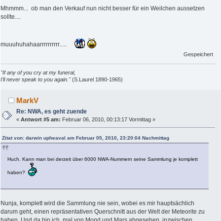
Mhmmm... ob man den Verkauf nun nicht besser für ein Weilchen aussetzen
sollte....
muuuhuhahaarrrrrrrrrr.....
Gespeichert
"If any of you cry at my funeral,
I'll never speak to you again."
(S.Laurel 1890-1965)
MarkV
Re: NWA, es geht zuende
«
Antwort #5 am:
Februar 06, 2010, 00:13:17 Vormittag »
Zitat von: darwin upheaval am Februar 05, 2010, 23:20:04 Nachmittag
Huch. Kann man bei derzeit über 6000 NWA-Nummern seine Sammlung je komplett
haben?
Nunja, komplett wird die Sammlung nie sein, wobei es mir hauptsächlich
darum geht, einen repräsentativen Querschnitt aus der Welt der Meteorite zu
haben. Und da bin ich, mal von Mond und Mars abgesehen, inzwischen