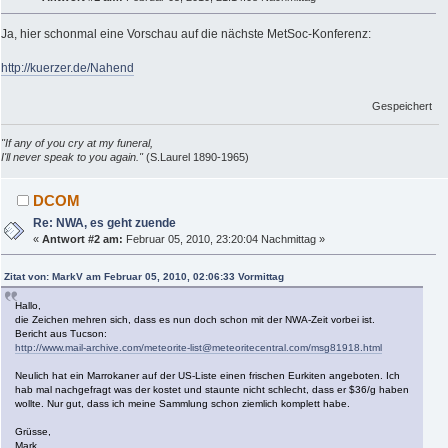
Ja, hier schonmal eine Vorschau auf die nächste MetSoc-Konferenz:
http://kuerzer.de/Nahend
Gespeichert
"If any of you cry at my funeral,
I'll never speak to you again."
(S.Laurel 1890-1965)
DCOM
Re: NWA, es geht zuende
«
Antwort #2 am:
Februar 05, 2010, 23:20:04 Nachmittag »
Zitat von: MarkV am Februar 05, 2010, 02:06:33 Vormittag
Hallo,
die Zeichen mehren sich, dass es nun doch schon mit der NWA-Zeit vorbei ist.
Bericht aus Tucson:
http://www.mail-archive.com/meteorite-list@meteoritecentral.com/msg81918.html
Neulich hat ein Marrokaner auf der US-Liste einen frischen Eurkiten angeboten. Ich
hab mal nachgefragt was der kostet und staunte nicht schlecht, dass er $36/g haben
wollte. Nur gut, dass ich meine Sammlung schon ziemlich komplett habe.
Grüsse,
Mark