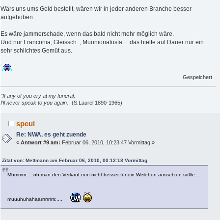
Wärs uns ums Geld bestellt, wären wir in jeder anderen Branche besser
aufgehoben.
Es wäre jammerschade, wenn das bald nicht mehr möglich wäre.
Und nur Franconia, Gleissch.., Muonionalusta... das hielte auf Dauer nur ein
sehr schlichtes Gemüt aus.
Gespeichert
"If any of you cry at my funeral,
I'll never speak to you again."
(S.Laurel 1890-1965)
speul
Re: NWA, es geht zuende
«
Antwort #9 am:
Februar 06, 2010, 10:23:47 Vormittag »
Zitat von: Mettmann am Februar 06, 2010, 00:12:18 Vormittag
Mhmmm... ob man den Verkauf nun nicht besser für ein Weilchen aussetzen sollte....
muuuhuhahaarrrrrrrrrr.....