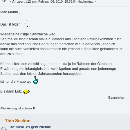
«
Antwort #12 am:
Februar 06, 2010, 18:55:04 Nachmittag »
Man Martin ,
Das ist bitter
Wieder eine risige Sandfläche weg .
Sag mal du ist dir schon mal ein Meteorit aus Grönland untergekommen ? Ich
denke das dort ähnliche Bedinungen herschen wie in der Arktis , aber ich
kann mir auch vorstellen das dort noch nie jemand auf die Idee gekommen ist
dort zu suchen.
Könnte sich aber vileicht sogar lohnen , da ja im Rahmen der Globalen
Erwärmung die Inlandgletscher zurückgehen und gerade nun jedemenge
Sachen aus den letzten Jahrtausenden heraugeben .
Ist nur die Frage wo
Bis dann Lutz
Gespeichert
Aller Anfang ist schwer !!
Thin Section
Re: NWA, es geht zuende