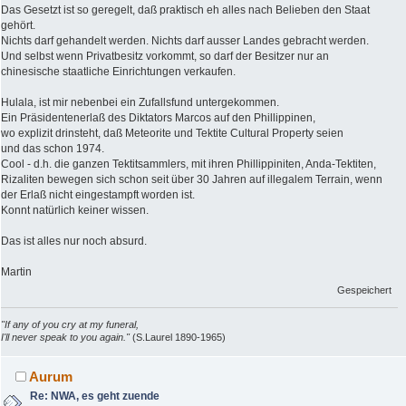
Das Gesetzt ist so geregelt, daß praktisch eh alles nach Belieben den Staat
gehört.
Nichts darf gehandelt werden. Nichts darf ausser Landes gebracht werden.
Und selbst wenn Privatbesitz vorkommt, so darf der Besitzer nur an
chinesische staatliche Einrichtungen verkaufen.
Hulala, ist mir nebenbei ein Zufallsfund untergekommen.
Ein Präsidentenerlaß des Diktators Marcos auf den Phillippinen,
wo explizit drinsteht, daß Meteorite und Tektite Cultural Property seien
und das schon 1974.
Cool - d.h. die ganzen Tektitsammlers, mit ihren Phillippiniten, Anda-Tektiten,
Rizaliten bewegen sich schon seit über 30 Jahren auf illegalem Terrain, wenn
der Erlaß nicht eingestampft worden ist.
Konnt natürlich keiner wissen.
Das ist alles nur noch absurd.
Martin
Gespeichert
"If any of you cry at my funeral,
I'll never speak to you again."
(S.Laurel 1890-1965)
Aurum
Re: NWA, es geht zuende