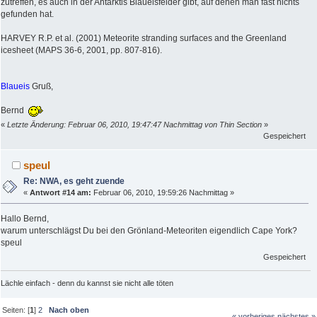
zutreffen, es auch in der Antarktis Blaueisfelder gibt, auf denen man fast nichts
gefunden hat.
HARVEY R.P. et al. (2001) Meteorite stranding surfaces and the Greenland
icesheet (MAPS 36-6, 2001, pp. 807-816).
Blaueis
Gruß,
Bernd
«
Letzte Änderung: Februar 06, 2010, 19:47:47 Nachmittag von Thin Section
»
Gespeichert
speul
Re: NWA, es geht zuende
«
Antwort #14 am:
Februar 06, 2010, 19:59:26 Nachmittag »
Hallo Bernd,
warum unterschlägst Du bei den Grönland-Meteoriten eigendlich Cape York?
speul
Gespeichert
Lächle einfach - denn du kannst sie nicht alle töten
Seiten: [
1
]
2
Nach oben
« vorheriges
nächstes »