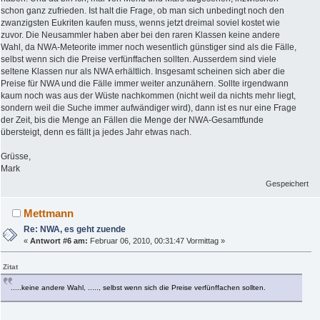
schon ganz zufrieden. Ist halt die Frage, ob man sich unbedingt noch den
zwanzigsten Eukriten kaufen muss, wenns jetzt dreimal soviel kostet wie
zuvor. Die Neusammler haben aber bei den raren Klassen keine andere
Wahl, da NWA-Meteorite immer noch wesentlich günstiger sind als die Fälle,
selbst wenn sich die Preise verfünffachen sollten. Ausserdem sind viele
seltene Klassen nur als NWA erhältlich. Insgesamt scheinen sich aber die
Preise für NWA und die Fälle immer weiter anzunähern. Sollte irgendwann
kaum noch was aus der Wüste nachkommen (nicht weil da nichts mehr liegt,
sondern weil die Suche immer aufwändiger wird), dann ist es nur eine Frage
der Zeit, bis die Menge an Fällen die Menge der NWA-Gesamtfunde
übersteigt, denn es fällt ja jedes Jahr etwas nach.
Grüsse,
Mark
Gespeichert
Mettmann
Re: NWA, es geht zuende
«
Antwort #6 am:
Februar 06, 2010, 00:31:47 Vormittag »
Zitat
.....keine andere Wahl, ....., selbst wenn sich die Preise verfünffachen sollten.