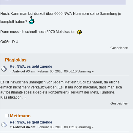
Huch. Kann man bei derzeit über 6000 NWA-Nummern seine Sammlung je
komplett haben?
Dann muss ich schnell noch 5970 Mets kaufen
Grüße, D.U.
Gespeichert
Plagioklas
Re: NWA, es geht zuende
«
Antwort #3 am:
Februar 06, 2010, 00:06:10 Vormittag »
Es ist inzwischen unmöglich von jedem Met ein Stück zu haben, da etliche
einfach nicht mehr verkauft werden. Es ist nur noch machbar, dass man sich
auf bestimmte spezialgebiete konzentriert (Herkunft der Mets, Fundorte,
Klassifikation,..).
Gespeichert
Mettmann
Re: NWA, es geht zuende
«
Antwort #4 am:
Februar 06, 2010, 00:12:18 Vormittag »