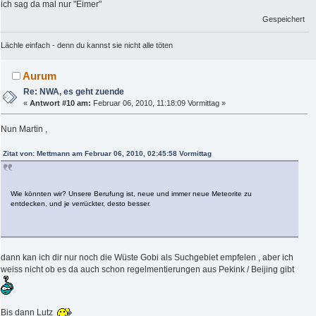
ich sag da mal nur "Eimer"
Gespeichert
Lächle einfach - denn du kannst sie nicht alle töten
Aurum
Re: NWA, es geht zuende
«
Antwort #10 am:
Februar 06, 2010, 11:18:09 Vormittag »
Nun Martin ,
Zitat von: Mettmann am Februar 06, 2010, 02:45:58 Vormittag
Wie könnten wir? Unsere Berufung ist, neue und immer neue Meteorite zu
entdecken, und je verrückter, desto besser.
dann kan ich dir nur noch die Wüste Gobi als Suchgebiet empfelen , aber ich
weiss nicht ob es da auch schon regelmentierungen aus Pekink / Beijing gibt
Bis dann Lutz