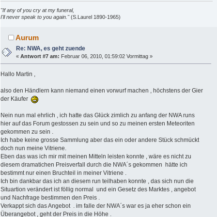
"If any of you cry at my funeral,
I'll never speak to you again."
(S.Laurel 1890-1965)
Aurum
Re: NWA, es geht zuende
«
Antwort #7 am:
Februar 06, 2010, 01:59:02 Vormittag »
Hallo Martin ,
also den Händlern kann niemand einen vorwurf machen , höchstens der Gier
der Käufer
Nein nun mal ehrlich , ich hatte das Glück zimlich zu anfang der NWA runs
hier auf das Forum gestossen zu sein und so zu meinen ersten Meteoriten
gekommen zu sein .
Ich habe keine grosse Sammlung aber das ein oder andere Stück schmückt
doch nun meine Vitriene.
Eben das was ich mir mit meinen Mitteln leisten konnte , wäre es nicht zu
diesem dramatichen Preisverfall durch die NWA´s gekommen hätte ich
bestimmt nur einen Bruchteil in meiner Vitriene .
Ich bin dankbar das ich an diesem run teilhaben konnte , das sich nun die
Situartion verändert ist föllig normal und ein Gesetz des Marktes , angebot
und Nachfrage bestimmen den Preis .
Verkappt sich das Angebot . im falle der NWA´s war es ja eher schon ein
Überangebot , geht der Preis in die Höhe .