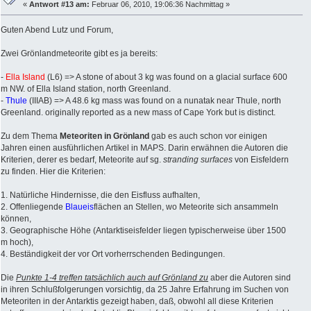
«
Antwort #13 am:
Februar 06, 2010, 19:06:36 Nachmittag »
Guten Abend Lutz und Forum,
Zwei Grönlandmeteorite gibt es ja bereits:
-
Ella Island
(L6) => A stone of about 3 kg was found on a glacial surface 600
m NW. of Ella Island station, north Greenland.
-
Thule
(IIIAB) => A 48.6 kg mass was found on a nunatak near Thule, north
Greenland. originally reported as a new mass of Cape York but is distinct.
Zu dem Thema
Meteoriten in Grönland
gab es auch schon vor einigen
Jahren einen ausführlichen Artikel in MAPS. Darin erwähnen die Autoren die
Kriterien, derer es bedarf, Meteorite auf sg.
stranding surfaces
von Eisfeldern
zu finden. Hier die Kriterien:
1. Natürliche Hindernisse, die den Eisfluss aufhalten,
2. Offenliegende
Blaueis
flächen an Stellen, wo Meteorite sich ansammeln
können,
3. Geographische Höhe (Antarktiseisfelder liegen typischerweise über 1500
m hoch),
4. Beständigkeit der vor Ort vorherrschenden Bedingungen.
Die
Punkte 1-4 treffen tatsächlich auch auf Grönland zu
aber die Autoren sind
in ihren Schlußfolgerungen vorsichtig, da 25 Jahre Erfahrung im Suchen von
Meteoriten in der Antarktis gezeigt haben, daß, obwohl all diese Kriterien