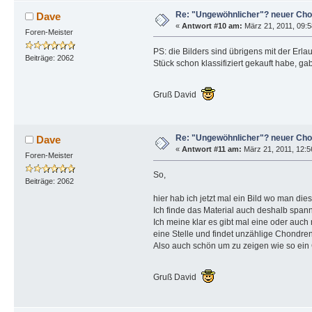
Re: "Ungewöhnlicher"? neuer Cho
Dave
«
Antwort #10 am:
März 21, 2011, 09:5
Foren-Meister
PS: die Bilders sind übrigens mit der Erl
Beiträge: 2062
Stück schon klassifiziert gekauft habe, g
Gruß David
Re: "Ungewöhnlicher"? neuer Cho
Dave
«
Antwort #11 am:
März 21, 2011, 12:5
Foren-Meister
So,
Beiträge: 2062
hier hab ich jetzt mal ein Bild wo man di
Ich finde das Material auch deshalb span
Ich meine klar es gibt mal eine oder auc
eine Stelle und findet unzählige Chondren
Also auch schön um zu zeigen wie so ein 
Gruß David