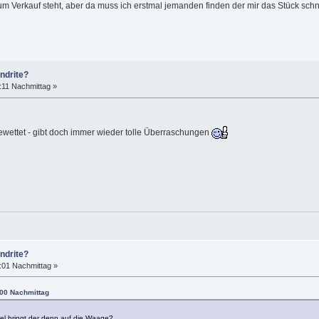
m Verkauf steht, aber da muss ich erstmal jemanden finden der mir das Stück schn
ndrite?
:11 Nachmittag »
 gewettet - gibt doch immer wieder tolle Überraschungen
ndrite?
:01 Nachmittag »
:00 Nachmittag
iel bringt der denn auf die Waage?