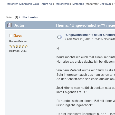
Meteorite-Mineralien-Gold-Forum.de
»
Meteoriten
»
Meteorite
(Moderator:
JaH073
) »
Seiten: [
1
]
2
Nach unten
Autor
Thema: "Ungewöhnlicher"? neuer
"Ungewöhnlicher"? neuer Chondri
Dave
«
am:
März 20, 2011, 15:51:05 Nachmitt
Foren-Meister
Hi,
Beiträge: 2062
heute möchte ich euch mal einen sehr int
Nun also als erstes dachte ich bei diesem
Von dem Meteorit wurde ein Stück für die K
Sehr interessent auch das man schon an d
An der Schnittfläche sah es so aus als ob
Jetzt könnte man natürlich denken naja gut
kam Folgendes raus.:
Es handelt sich um einen H5/6 mit einer W
ursprünglich/ungeschockt.
Es gibt insgesamt überhaupt nur 27 - H5/