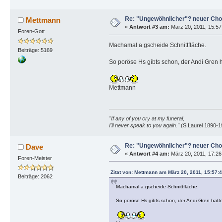
Re: "Ungewöhnlicher"? neuer Cho
Mettmann
«
Antwort #3 am:
März 20, 2011, 15:57
Foren-Gott
Machamal a gscheide Schnittfläche.
Beiträge: 5169
So poröse Hs gibts schon, der Andi Gren h
Mettmann
"If any of you cry at my funeral,
I'll never speak to you again."
(S.Laurel 1890-1
Re: "Ungewöhnlicher"? neuer Cho
Dave
«
Antwort #4 am:
März 20, 2011, 17:26
Foren-Meister
Zitat von: Mettmann am März 20, 2011, 15:57:
Beiträge: 2062
Machamal a gscheide Schnittfläche.
So poröse Hs gibts schon, der Andi Gren hatte