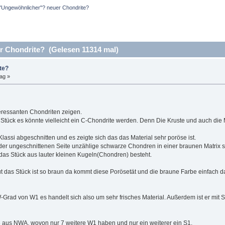
"Ungewöhnlicher"? neuer Chondrite?
 Chondrite? (Gelesen 11314 mal)
te?
ag »
eressanten Chondriten zeigen.
 Stück es könnte vielleicht ein C-Chondrite werden. Denn Die Kruste und auch die
lassi abgeschnitten und es zeigte sich das das Material sehr poröse ist.
er ungeschnittenen Seite unzählige schwarze Chondren in einer braunen Matrix si
 das Stück aus lauter kleinen Kugeln(Chondren) besteht.
 das Stück ist so braun da kommt diese Porösetät und die braune Farbe einfach dahe
-Grad von W1 es handelt sich also um sehr frisches Material. Außerdem ist er mit S1
6 aus NWA, wovon nur 7 weitere W1 haben und nur ein weiterer ein S1.