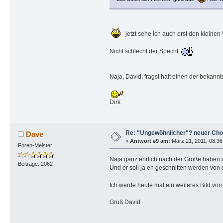
jetzt sehe ich auch erst den kleinen 
Nicht schlecht der Specht
Naja, David, fragst halt einen der bekann
Dirk
Re: "Ungewöhnlicher"? neuer Cho
Dave
«
Antwort #9 am:
März 21, 2011, 08:36
Foren-Meister
Naja ganz ehrlich nach der Größe haben ich
Beiträge: 2062
Und er soll ja eh geschnitten werden von
Ich werde heute mal ein weiteres Bild vo
Gruß David