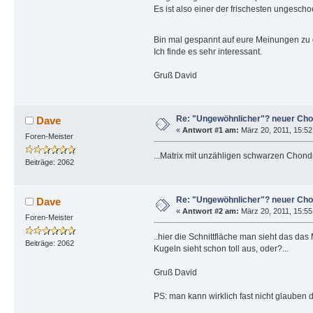
Es ist also einer der frischesten ungescho
Bin mal gespannt auf eure Meinungen zu 
Ich finde es sehr interessant.
Gruß David
Re: "Ungewöhnlicher"? neuer Cho
Dave
«
Antwort #1 am:
März 20, 2011, 15:52
Foren-Meister
...Matrix mit unzähligen schwarzen Chondr
Beiträge: 2062
Re: "Ungewöhnlicher"? neuer Cho
Dave
«
Antwort #2 am:
März 20, 2011, 15:55
Foren-Meister
..hier die Schnittfläche man sieht das da
Beiträge: 2062
Kugeln sieht schon toll aus, oder?...
Gruß David
PS: man kann wirklich fast nicht glauben d