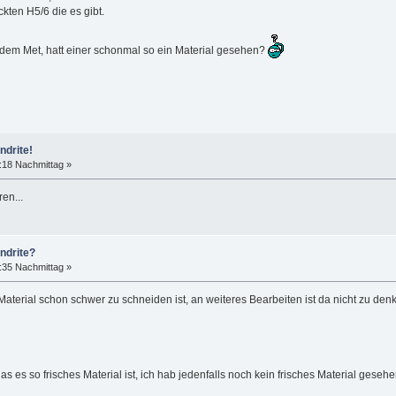
ckten H5/6 die es gibt.
dem Met, hatt einer schonmal so ein Material gesehen?
ndrite!
:18 Nachmittag »
en...
ndrite?
:35 Nachmittag »
s Material schon schwer zu schneiden ist, an weiteres Bearbeiten ist da nicht zu 
as es so frisches Material ist, ich hab jedenfalls noch kein frisches Material geseh