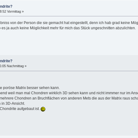
ndrite?
8:52 Vormittag »
aubniss von der Person die sie gemacht hat eingestellt, denn ich hab grad keine Mö
ab es ja auch keine Möglichkeit mehr für mich das Stück ungeschnitten abzulichten.
ndrite?
6:05 Nachmittag »
ese poröse Matrix besser sehen kann.
nend weil man mal Chondren wirklich 3D sehen kann und nicht immmer nur im Ansc
h mehrere Chondren an Bruchflächen von anderen Mets die aus der Matrix raus scha
 in 3D-Ansicht.
Chondrite aufgebaut ist.