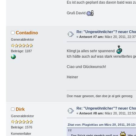
Es ist auch geplant das davon bald was zu
Gruß David
Re: "Ungewöhnlicher"? neuer Cho
Contadino
«
Antwort #7 am:
März 20, 2011, 22:37
Generaldirektor
Klingt ja alles sehr spannend
Beiträge: 1187
Ich hätte auch auf was stark verwittertes
Ciao und Glückwunsch!
Heiner
Doe maar gewoon, dan doe je al gek genoeg
Re: "Ungewöhnlicher"? neuer Cho
Dirk
«
Antwort #8 am:
März 20, 2011, 22:53
Generaldirektor
Zitat von: Plagioklas am März 20, 2011, 20:13
Beiträge: 1576
Kometenfalter
Das Stück sieht ziemlich groß aus
. Wie v