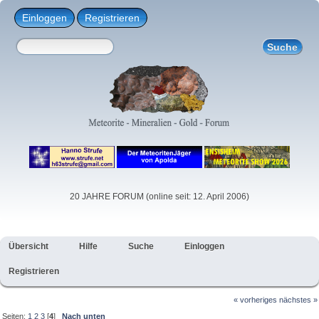
Einloggen
Registrieren
20 JAHRE FORUM (online seit: 12. April 2006)
Übersicht
Hilfe
Suche
Einloggen
Registrieren
« vorheriges
nächstes »
Seiten:
1
2
3
[
4
]
Nach unten