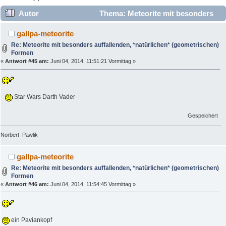
Autor
Thema: Meteorite mit besonders
auffallenden, *natürlichen* (geometrischen) Formen
gallpa-meteorite
(Gelesen 18601 mal)
Re: Meteorite mit besonders auffallenden, *natürlichen* (geometrischen)
Formen
«
Antwort #45 am:
Juni 04, 2014, 11:51:21 Vormittag »
Star Wars Darth Vader
Gespeichert
Norbert Pawlik
gallpa-meteorite
Re: Meteorite mit besonders auffallenden, *natürlichen* (geometrischen)
Formen
«
Antwort #46 am:
Juni 04, 2014, 11:54:45 Vormittag »
ein Paviankopf