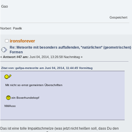
Gao
Gespeichert
Norbert Pawlik
ironsforever
Re: Meteorite mit besonders auffallenden, *natürlichen* (geometrischen)
Formen
«
Antwort #47 am:
Juni 04, 2014, 13:26:58 Nachmittag »
Zitat von: gallpa-meteorite am Juni 04, 2014, 11:44:45 Vormittag
Mit nicht so ernst gemeinten Überschriften
ein Boxerhundekopf
NWAxxx
Das ist eine tolle Impaktschmelze (was jetzt nicht heißen soll, dass Du den