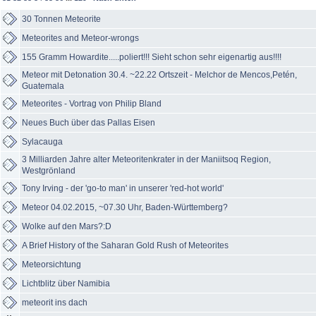
30 Tonnen Meteorite
Meteorites and Meteor-wrongs
155 Gramm Howardite.....poliert!!! Sieht schon sehr eigenartig aus!!!!
Meteor mit Detonation 30.4. ~22.22 Ortszeit - Melchor de Mencos,Petén,
Guatemala
Meteorites - Vortrag von Philip Bland
Neues Buch über das Pallas Eisen
Sylacauga
3 Milliarden Jahre alter Meteoritenkrater in der Maniitsoq Region,
Westgrönland
Tony Irving - der 'go-to man' in unserer 'red-hot world'
Meteor 04.02.2015, ~07.30 Uhr, Baden-Württemberg?
Wolke auf den Mars?:D
A Brief History of the Saharan Gold Rush of Meteorites
Meteorsichtung
Lichtblitz über Namibia
meteorit ins dach