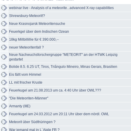
webinar live - Analysis of a meteorite...advanced X-ray capabilities
Shrewsbury-Meteorit!?
Neue Krasnojarsk Meteoritensuche
Feuerkgel über dem Indischen Ozean
18kg Millbillillie für € 390.000,--
neuer Meteoritenfall ?
Neue Nachwuchsforschergruppe "METEORIT" an der HTWK Leipzig
gestartet
Bolide 8.5. 6.25 UT, Tiros, Triângulo Mineiro, Minas Gerais, Brasilien
Eis fällt vom Himmel
LL mit frischer Kruste
Feuerkugel am 21.08.2013 um ca. 4:40 Uhr über OWL???
"Die Meteoriten-Männer"
Armanty (IIIE)
Feuerkugel am 24.03.2012 um 20:11 Uhr über dem nördl. OWL
Meteorit über Südthüringen ?
War jemand mal in L´Aigle FR ?