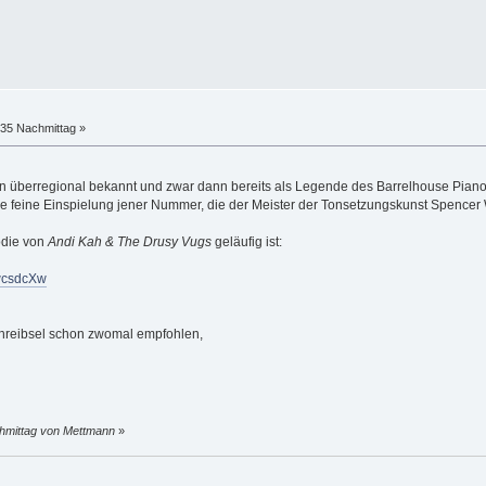
:35 Nachmittag »
n überregional bekannt und zwar dann bereits als Legende des Barrelhouse Pianos
 eine feine Einspielung jener Nummer, die der Meister der Tonsetzungskunst Spenc
odie von
Andi Kah & The Drusy Vugs
geläufig ist:
wcsdcXw
hreibsel schon zwomal empfohlen,
chmittag von Mettmann
»