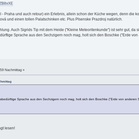
NZB8xXE
l - Praha und auch retour) ein Erlebnis, allein schon der Küche wegen, denn die k
ová und einen tollen Palatschinken etc. Plus Plsenske Prazdroj natürlich.
lung. Auch Sigrids Tip mit dem Heide ("Kleine Meteoritenkunde") ist sehr gut, da s
ürftige Sprache aus den Sechzigern noch mag, holt sich den Boschke ("Erde von a
:59 Nachmittag »
chmittag
bedürftige Sprache aus den Sechzigern noch mag, holt sich den Boschke ("Erde von anderen Ste
gt lesen!