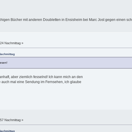
higen Bücher mit anderen Doubletten in Ensisheim bei Marc Jost gegen einen sc
:24 Nachmittag »
 Nachmittag
esen!
anhaft, aber ziemlich fesselnd! Ich kann mich an den
te auch mal eine Sendung im Fernsehen, ich glaube
:57 Nachmittag »
 Nachmittag