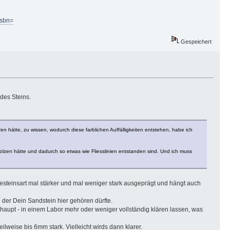
isbn=
Gespeichert
des Steins.
olfen hätte, zu wissen, wodurch diese farblichen Auffälligkeiten entstehen, habe ich
molzen hätte und dadurch so etwas wie Fliesslinien entstanden sind. Und ich muss
h Gesteinsart mal stärker und mal weniger stark ausgeprägt und hängt auch
u der Dein Sandstein hier gehören dürfte.
haupt - in einem Labor mehr oder weniger vollständig klären lassen, was
ilweise bis 6mm stark. Vielleicht wirds dann klarer.