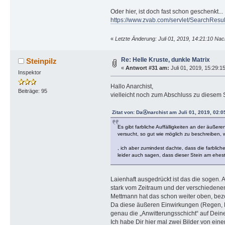
Oder hier, ist doch fast schon geschenkt...
https://www.zvab.com/servlet/SearchRe
«
Letzte Änderung: Juli 01, 2019, 14:21:10 Na
Re: Helle Kruste, dunkle Matrix
Steinpilz
«
Antwort #31 am:
Juli 01, 2019, 15:29:1
Inspektor
Hallo Anarchist,
Beiträge: 95
vielleicht noch zum Abschluss zu diesem S
Zitat von: DaⒶnarchist am Juli 01, 2019, 02:0
Es gibt farbliche Auffälligkeiten an der äußere
versucht, so gut wie möglich zu beschreiben, wa
, ich aber zumindest dachte, dass die farblic
leider auch sagen, dass dieser Stein am ehest
Laienhaft ausgedrückt ist das die sogen. A
stark vom Zeitraum und der verschiedenen
Mettmann hat das schon weiter oben, bezog
Da diese äußeren Einwirkungen (Regen, Bo
genau die „Anwitterungsschicht“ auf Deinem
Ich habe Dir hier mal zwei Bilder von eine