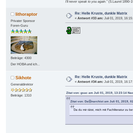
I'll never speak to you again."
(S.Laurel 1890-1
Re: Helle Kruste, dunkle Matrix
lithoraptor
«
Antwort #33 am:
Juli 01, 2019, 16:15
Privater Sponsor
Foren-Guru
Beiträge: 4300
Der HOBA und ich...
Re: Helle Kruste, dunkle Matrix
Sikhote
«
Antwort #34 am:
Juli 01, 2019, 16:17
Generaldirektor
Zitat von: gsac am Juli 01, 2019, 13:23:14 Na
Beiträge: 1310
Zitat von: DaⒶnarchist am Juli 01, 2019, 0
Da du mir rätst, mich mit Fachliteratur zu 