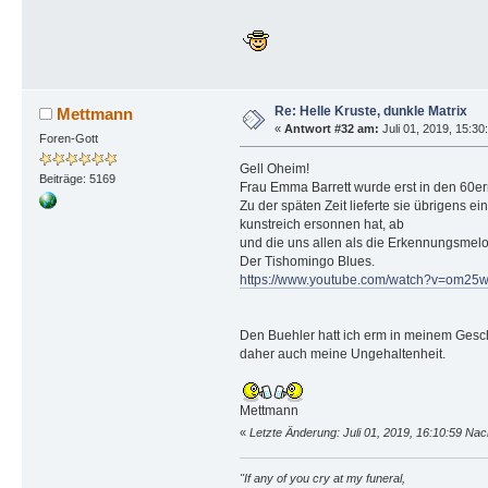
Re: Helle Kruste, dunkle Matrix
Mettmann
«
Antwort #32 am:
Juli 01, 2019, 15:30
Foren-Gott
Gell Oheim!
Beiträge: 5169
Frau Emma Barrett wurde erst in den 60er
Zu der späten Zeit lieferte sie übrigens
kunstreich ersonnen hat, ab
und die uns allen als die Erkennungsmel
Der Tishomingo Blues.
https://www.youtube.com/watch?v=om25
Den Buehler hatt ich erm in meinem Gesc
daher auch meine Ungehaltenheit.
Mettmann
«
Letzte Änderung: Juli 01, 2019, 16:10:59 Na
"If any of you cry at my funeral,