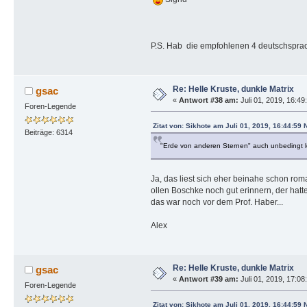
P.S. Hab die empfohlenen 4 deutschsprac
Re: Helle Kruste, dunkle Matrix
gsac
«
Antwort #38 am:
Juli 01, 2019, 16:49
Foren-Legende
Zitat von: Sikhote am Juli 01, 2019, 16:44:59
Beiträge: 6314
"Erde von anderen Sternen" auch unbedingt l
Ja, das liest sich eher beinahe schon rom
ollen Boschke noch gut erinnern, der hat
das war noch vor dem Prof. Haber...
Alex
Re: Helle Kruste, dunkle Matrix
gsac
«
Antwort #39 am:
Juli 01, 2019, 17:08
Foren-Legende
Zitat von: Sikhote am Juli 01, 2019, 16:44:59