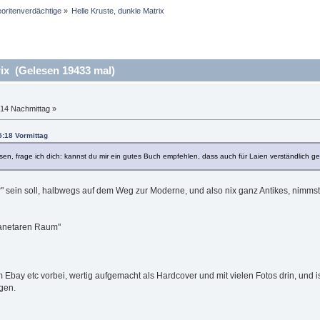
oritenverdächtige
»
Helle Kruste, dunkle Matrix
ix (Gelesen 19433 mal)
:14 Nachmittag »
5:18 Vormittag
assen, frage ich dich: kannst du mir ein gutes Buch empfehlen, dass auch für Laien verständlich ge
 sein soll, halbwegs auf dem Weg zur Moderne, und also nix ganz Antikes, nimmst "
lanetaren Raum"
bay etc vorbei, wertig aufgemacht als Hardcover und mit vielen Fotos drin, und is
gen.