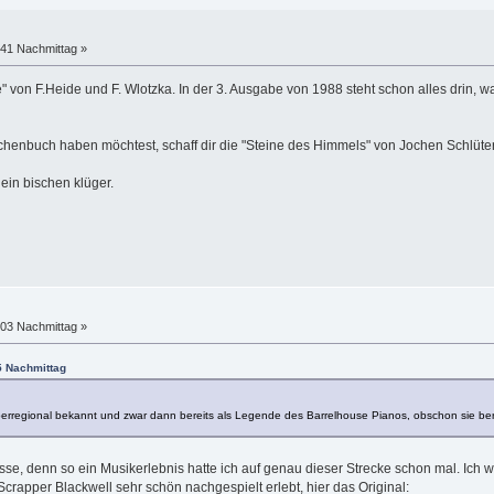
:41 Nachmittag »
" von F.Heide und F. Wlotzka. In der 3. Ausgabe von 1988 steht schon alles drin, w
chenbuch haben möchtest, schaff dir die "Steine des Himmels" von Jochen Schlüter
ein bischen klüger.
:03 Nachmittag »
5 Nachmittag
erregional bekannt und zwar dann bereits als Legende des Barrelhouse Pianos, obschon sie ber
sse, denn so ein Musikerlebnis hatte ich auf genau dieser Strecke schon mal. Ich wa
rapper Blackwell sehr schön nachgespielt erlebt, hier das Original: