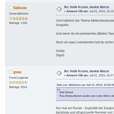
Re: Helle Kruste, dunkle Matrix
Sikhote
«
Antwort #35 am:
Juli 01, 2019, 16:19
Generaldirektor
Und natürlich die "Kleine Meteoritenkunde
Beiträge: 1310
Ausgabe.
Und wenn du ein preiswertes (Bilder)-Tas
Nach ein paar Lesestunden bist du sicher 
Grüße
Sigrid
Re: Helle Kruste, dunkle Matrix
gsac
«
Antwort #36 am:
Juli 01, 2019, 16:37
Foren-Legende
Zitat von: Mettmann am Juli 01, 2019, 15:30:3
Beiträge: 6314
Gell Oheim!
Frau Emma Barrett wurde erst in den 60ern üb
Nur mal am Rande - Duplizität der Ereigni
berühmte und oft gecoverte Nummer von Sc