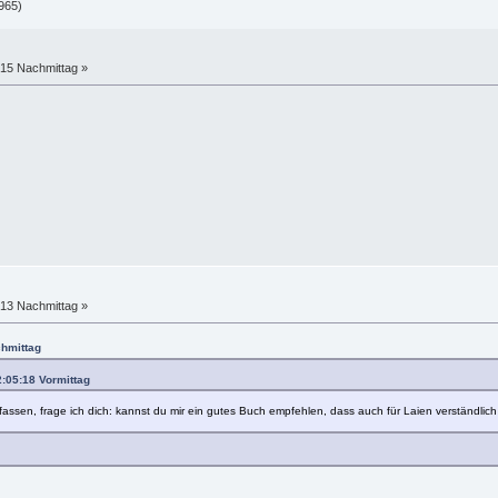
965)
:15 Nachmittag »
:13 Nachmittag »
chmittag
2:05:18 Vormittag
befassen, frage ich dich: kannst du mir ein gutes Buch empfehlen, dass auch für Laien verständlich