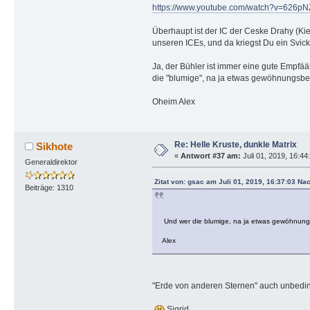
https://www.youtube.com/watch?v=626p
Überhaupt ist der IC der Ceske Drahy (Kie
unseren ICEs, und da kriegst Du ein Svick
Ja, der Bühler ist immer eine gute Empfääh
die "blumige", na ja etwas gewöhnungsbed
Oheim Alex
Re: Helle Kruste, dunkle Matrix
Sikhote
«
Antwort #37 am:
Juli 01, 2019, 16:44
Generaldirektor
Zitat von: gsac am Juli 01, 2019, 16:37:03 Na
Beiträge: 1310
Und wer die blumige, na ja etwas gewöhnungs
Alex
"Erde von anderen Sternen" auch unbedin
Sigrid