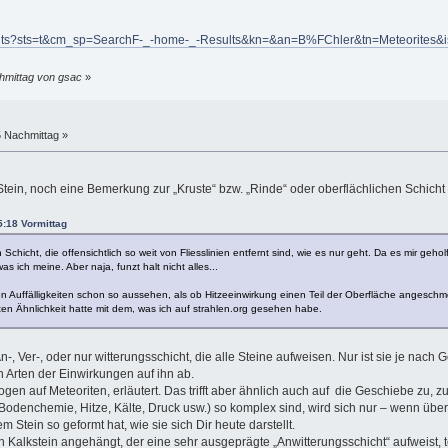
sults?sts=t&cm_sp=SearchF-_-home-_-Results&kn=&an=B%FChler&tn=Meteorites&
chmittag von gsac
»
5 Nachmittag »
tein, noch eine Bemerkung zur „Kruste“ bzw. „Rinde“ oder oberflächlichen Schicht 
5:18 Vormittag
n Schicht, die offensichtlich so weit von Fliesslinien entfernt sind, wie es nur geht. Da es mir geh
s ich meine. Aber naja, funzt halt nicht alles...
hen Auffälligkeiten schon so aussehen, als ob Hitzeeinwirkung einen Teil der Oberfläche angesch
en Ähnlichkeit hatte mit dem, was ich auf strahlen.org gesehen habe.
n-, Ver-, oder nur witterungsschicht, die alle Steine aufweisen. Nur ist sie je nac
 Arten der Einwirkungen auf ihn ab.
en auf Meteoriten, erläutert. Das trifft aber ähnlich auch auf die Geschiebe zu, z
denchemie, Hitze, Kälte, Druck usw.) so komplex sind, wird sich nur – wenn über
 Stein so geformt hat, wie sie sich Dir heute darstellt.
n Kalkstein angehängt, der eine sehr ausgeprägte „Anwitterungsschicht“ aufweist, te