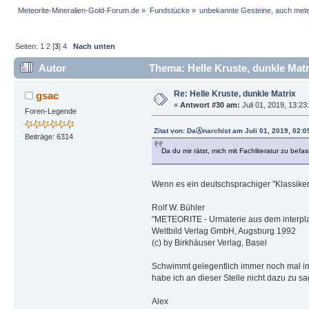
Meteorite-Mineralien-Gold-Forum.de
»
Fundstücke
»
unbekannte Gesteine, auch mete
Seiten:
1
2
[
3
]
4
Nach unten
Autor
Thema: Helle Kruste, dunkle Matr
Re: Helle Kruste, dunkle Matrix
gsac
«
Antwort #30 am:
Juli 01, 2019, 13:23
Foren-Legende
Zitat von: DaⒶnarchist am Juli 01, 2019, 02:0
Beiträge: 6314
Da du mir rätst, mich mit Fachliteratur zu bef
Wenn es ein deutschsprachiger "Klassiker"
Rolf W. Bühler
"METEORITE - Urmaterie aus dem interp
Weltbild Verlag GmbH, Augsburg 1992
(c) by Birkhäuser Verlag, Basel
Schwimmt gelegentlich immer noch mal im E
habe ich an dieser Stelle nicht dazu zu sa
Alex