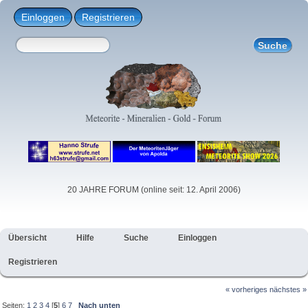
Einloggen
Registrieren
20 JAHRE FORUM (online seit: 12. April 2006)
Übersicht
Hilfe
Suche
Einloggen
Registrieren
« vorheriges
nächstes »
Seiten:
1
2
3
4
[
5
]
6
7
Nach unten