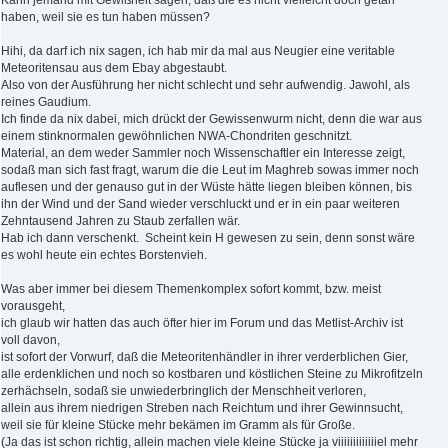
Kann jemand mit Gewißheit sagen, daß die es nicht vielleicht doch getan
haben, weil sie es tun haben müssen?
Hihi, da darf ich nix sagen, ich hab mir da mal aus Neugier eine veritable
Meteoritensau aus dem Ebay abgestaubt.
Also von der Ausführung her nicht schlecht und sehr aufwendig. Jawohl, als
reines Gaudium.
Ich finde da nix dabei, mich drückt der Gewissenwurm nicht, denn die war aus
einem stinknormalen gewöhnlichen NWA-Chondriten geschnitzt.
Material, an dem weder Sammler noch Wissenschaftler ein Interesse zeigt,
sodaß man sich fast fragt, warum die die Leut im Maghreb sowas immer noch
auflesen und der genauso gut in der Wüste hätte liegen bleiben können, bis
ihn der Wind und der Sand wieder verschluckt und er in ein paar weiteren
Zehntausend Jahren zu Staub zerfallen wär.
Hab ich dann verschenkt. Scheint kein H gewesen zu sein, denn sonst wäre
es wohl heute ein echtes Borstenvieh.
Was aber immer bei diesem Themenkomplex sofort kommt, bzw. meist
vorausgeht,
ich glaub wir hatten das auch öfter hier im Forum und das Metlist-Archiv ist
voll davon,
ist sofort der Vorwurf, daß die Meteoritenhändler in ihrer verderblichen Gier,
alle erdenklichen und noch so kostbaren und köstlichen Steine zu Mikrofitzeln
zerhächseln, sodaß sie unwiederbringlich der Menschheit verloren,
allein aus ihrem niedrigen Streben nach Reichtum und ihrer Gewinnsucht,
weil sie für kleine Stücke mehr bekämen im Gramm als für Große.
(Ja das ist schon richtig, allein machen viele kleine Stücke ja viiiiiiiiiiiiiel mehr