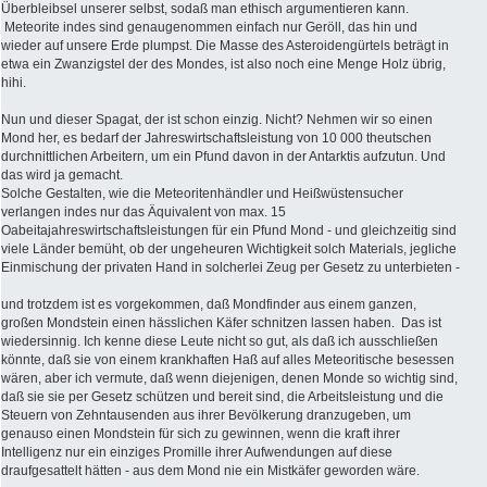
Überbleibsel unserer selbst, sodaß man ethisch argumentieren kann.
Meteorite indes sind genaugenommen einfach nur Geröll, das hin und
wieder auf unsere Erde plumpst. Die Masse des Asteroidengürtels beträgt in
etwa ein Zwanzigstel der des Mondes, ist also noch eine Menge Holz übrig,
hihi.
Nun und dieser Spagat, der ist schon einzig. Nicht? Nehmen wir so einen
Mond her, es bedarf der Jahreswirtschaftsleistung von 10 000 theutschen
durchnittlichen Arbeitern, um ein Pfund davon in der Antarktis aufzutun. Und
das wird ja gemacht.
Solche Gestalten, wie die Meteoritenhändler und Heißwüstensucher
verlangen indes nur das Äquivalent von max. 15
Oabeitajahreswirtschaftsleistungen für ein Pfund Mond - und gleichzeitig sind
viele Länder bemüht, ob der ungeheuren Wichtigkeit solch Materials, jegliche
Einmischung der privaten Hand in solcherlei Zeug per Gesetz zu unterbieten -
und trotzdem ist es vorgekommen, daß Mondfinder aus einem ganzen,
großen Mondstein einen hässlichen Käfer schnitzen lassen haben. Das ist
wiedersinnig. Ich kenne diese Leute nicht so gut, als daß ich ausschließen
könnte, daß sie von einem krankhaften Haß auf alles Meteoritische besessen
wären, aber ich vermute, daß wenn diejenigen, denen Monde so wichtig sind,
daß sie sie per Gesetz schützen und bereit sind, die Arbeitsleistung und die
Steuern von Zehntausenden aus ihrer Bevölkerung dranzugeben, um
genauso einen Mondstein für sich zu gewinnen, wenn die kraft ihrer
Intelligenz nur ein einziges Promille ihrer Aufwendungen auf diese
draufgesattelt hätten - aus dem Mond nie ein Mistkäfer geworden wäre.