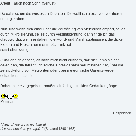
Arbeit + auch noch Schnittverlust).
Da gabs schon die wüstesten Debatten. Die wollt ich gleich von vornherein
erledigt haben.
Nun, und wenn sich einer über die Zerstörung von Meteoriten empört, sei es
durch Mikroisierung, sei es durch Verzimtsternung, dann finde ich das
glaubwürdig, wenn er daheim die Mond- und Marshauptmassen, die dicken
Exoten und Riesentrümmer im Schrank hat,
sonst eher weniger.
( Und ehrlich gesagt, ich kann mich nicht erinnern, daß sich jemals einer
dejenigen, die tatsächlich solche Klötze daheim herumstehen hat, über die
Zerstückelung von Meteoriten oder über meteoritische Gartenzwerge
echauffiert hätte... )
Daher meine zugegebenermaßen einfach gestrickten Gedankengänge.
Mettmann
Gespeichert
"If any of you cry at my funeral,
I'll never speak to you again."
(S.Laurel 1890-1965)