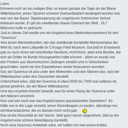
Laien.
Erinnere mich an ein lustiges Bsp. es waren gerade die Tage als der Blaue
Wittelsbacher, jenes 7gramm schwere Diamantbatzerl versteigert worden war,
was von der Bayer. Staatsregierung als ungeheurer historischer Verlust
betrauert wurde. Er gilt als zweitbester blauer Diamant der Welt. 18,7
Millionen hatte er gebracht.
Just zu dieser Zeit ereilte uns ein Angebot eines Meteoritensammlers für den
"Guernica".
Also jenen Marsmeteoriten, der das zweitbeste komplette Marsexemplar der
Welt ist, nach dem Lafayette im Chicago Field Museum. Gut jetzt in Ensisheim
gab es noch einen toll orientierten Neufund, nicht frisch, aber eine Bombe, die
sich als Dritter im Bunde hinzugesellen hätte können - allein es wurde von
den Findern aus ökonomischen Zwängen zerstört und in Vollscheiben
geschnitten, damit sie ihre Expeditionen weiter finanzieren konnten.
Gut, der Guernica ist also unter den Meteoriten und den Märsen das, was der
Wittelsbacher unter den Diamanten darstellt.
Unterschied wäre, daß der Guernica in etwa 5000 bis 7000 mal seltener ist,
global gesehen, als der Blaue Wittelsbacher.
Und das ist jedem Kenner bewußt, was für einen Rang der Guernica unter
den Märsen einnimmt.
Nun und wie hoch war das Angebot jenes spezialisierten Sammlers? Es
hätte uns in die Lage versetzt, einen Kleinstwagen zu kaufen, allerdings nur
mit Abwrackprämie, die es damals noch nicht gab.
Das ist die Absurdität an der Sache. (Mal ganz davon abgesehen, daß so ein
Angebot eine schiere Beleidigung darstellt).
Noch eine Guernica-Anekdote wäre, wir hatten ihn mal einem Institut