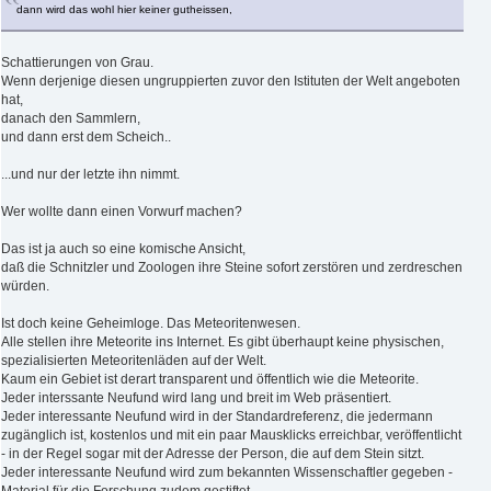
dann wird das wohl hier keiner gutheissen,
Schattierungen von Grau.
Wenn derjenige diesen ungruppierten zuvor den Istituten der Welt angeboten
hat,
danach den Sammlern,
und dann erst dem Scheich..
...und nur der letzte ihn nimmt.
Wer wollte dann einen Vorwurf machen?
Das ist ja auch so eine komische Ansicht,
daß die Schnitzler und Zoologen ihre Steine sofort zerstören und zerdreschen
würden.
Ist doch keine Geheimloge. Das Meteoritenwesen.
Alle stellen ihre Meteorite ins Internet. Es gibt überhaupt keine physischen,
spezialisierten Meteoritenläden auf der Welt.
Kaum ein Gebiet ist derart transparent und öffentlich wie die Meteorite.
Jeder interssante Neufund wird lang und breit im Web präsentiert.
Jeder interessante Neufund wird in der Standardreferenz, die jedermann
zugänglich ist, kostenlos und mit ein paar Mausklicks erreichbar, veröffentlicht
- in der Regel sogar mit der Adresse der Person, die auf dem Stein sitzt.
Jeder interessante Neufund wird zum bekannten Wissenschaftler gegeben -
Material für die Forschung zudem gestiftet.