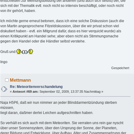
entschieden zur Meinungsbildung bei anderen (und auch sich selbst) bei, die
sich mit der Thematik evtl. noch nicht so intensiv beschäftigt, oder noch nicht
von ihr gehört, haben.
Ich möchte gerne erneut betonen, dass ich eine solche Diskussion (auch die
von Martin angesprochene Fitzeldiskussion, über die wir privat schon viel
diskutiert haben - evtl. ein Mitgrund dafür, dass es hier verquickt wurde) als
einen Kritikpunkt am Handel sehe; aber eben nicht als Stimmungsmache
gegen den Handel oder die Händler selbst verstehe.
Gruß und
Ingo
Gespeichert
Mettmann
Re: Meteoritenverschandelung
«
Antwort #69 am:
September 02, 2009, 13:37:35 Nachmittag »
Naja H5P6, daß wir nun nimmer an jeder Blinddarmentzündung sterben
müssen,
liegt daran, daßmer derlei Leichen aufgeschnitten haben.
So verhält es sich auch mit dem Meteoriten. Sie verraten uns rein gar nyscht
über unser Sonnensystem, über den Ursprung der Sonne, der Planeten,
derer Bildung und Entwicklung, über Aufbau, Alter und Zusammensetzung der