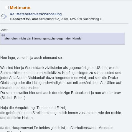
Mettmann
Re: Meteoritenverschandelung
«
Antwort #70 am:
September 02, 2009, 13:50:29 Nachmittag »
Zitat
aber eben nicht als Stimmungsmache gegen den Handel
Nee Ingo, versteht ja auch niemand so.
Wir sind hier ja Gottseidank zivilisierter als gegenwärtig die US-List, wo die
Sommerhitzen den Leuten kollektiv zu Kopfe gestiegen zu schein seind und
jeder Anlaß oder Nichtanlaß dazu hergenommen wird, und seis die Drake-
Gleichung oder die Lichtgeschwindigkeit, um mit persönlichen Ausfällen auf
einander einzudreschen.
Da simmer weiter hier und auch der einzige Rabauke ist ja nun wieder brav.
(Stichel, Bohr...)
Naja die Verquickung Tierlein und Fitzel,
die gehören in dem Streitthema eigentlich immer zusammen, wie der rechte
und der linke Haken,
da der Hauptvorwurf für beides gleich ist, daß erhaltenswerte Meteorite