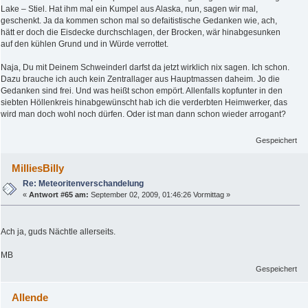
Lake – Stiel. Hat ihm mal ein Kumpel aus Alaska, nun, sagen wir mal,
geschenkt. Ja da kommen schon mal so defaitistische Gedanken wie, ach,
hätt er doch die Eisdecke durchschlagen, der Brocken, wär hinabgesunken
auf den kühlen Grund und in Würde verrottet.
Naja, Du mit Deinem Schweinderl darfst da jetzt wirklich nix sagen. Ich schon.
Dazu brauche ich auch kein Zentrallager aus Hauptmassen daheim. Jo die
Gedanken sind frei. Und was heißt schon empört. Allenfalls kopfunter in den
siebten Höllenkreis hinabgewünscht hab ich die verderbten Heimwerker, das
wird man doch wohl noch dürfen. Oder ist man dann schon wieder arrogant?
Gespeichert
MilliesBilly
Re: Meteoritenverschandelung
«
Antwort #65 am:
September 02, 2009, 01:46:26 Vormittag »
Ach ja, guds Nächtle allerseits.
MB
Gespeichert
Allende