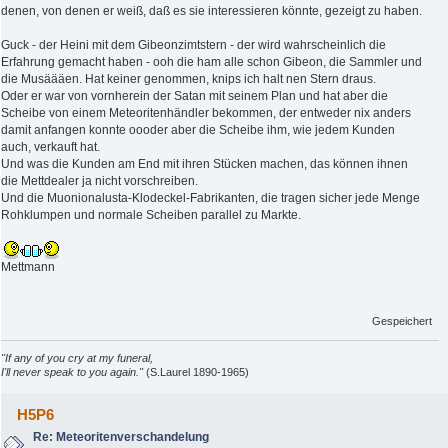
denen, von denen er weiß, daß es sie interessieren könnte, gezeigt zu haben.
Guck - der Heini mit dem Gibeonzimtstern - der wird wahrscheinlich die
Erfahrung gemacht haben - ooh die ham alle schon Gibeon, die Sammler und
die Musäääen. Hat keiner genommen, knips ich halt nen Stern draus.
Oder er war von vornherein der Satan mit seinem Plan und hat aber die
Scheibe von einem Meteoritenhändler bekommen, der entweder nix anders
damit anfangen konnte oooder aber die Scheibe ihm, wie jedem Kunden
auch, verkauft hat.
Und was die Kunden am End mit ihren Stücken machen, das können ihnen
die Mettdealer ja nicht vorschreiben.
Und die Muonionalusta-Klodeckel-Fabrikanten, die tragen sicher jede Menge
Rohklumpen und normale Scheiben parallel zu Markte.
Mettmann
Gespeichert
"If any of you cry at my funeral,
I'll never speak to you again."
(S.Laurel 1890-1965)
H5P6
Re: Meteoritenverschandelung