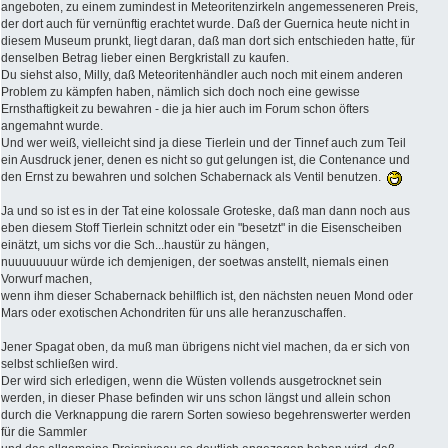
angeboten, zu einem zumindest in Meteoritenzirkeln angemesseneren Preis,
der dort auch für vernünftig erachtet wurde. Daß der Guernica heute nicht in
diesem Museum prunkt, liegt daran, daß man dort sich entschieden hatte, für
denselben Betrag lieber einen Bergkristall zu kaufen.
Du siehst also, Milly, daß Meteoritenhändler auch noch mit einem anderen
Problem zu kämpfen haben, nämlich sich doch noch eine gewisse
Ernsthaftigkeit zu bewahren - die ja hier auch im Forum schon öfters
angemahnt wurde.
Und wer weiß, vielleicht sind ja diese Tierlein und der Tinnef auch zum Teil
ein Ausdruck jener, denen es nicht so gut gelungen ist, die Contenance und
den Ernst zu bewahren und solchen Schabernack als Ventil benutzen.
Ja und so ist es in der Tat eine kolossale Groteske, daß man dann noch aus
eben diesem Stoff Tierlein schnitzt oder ein "besetzt" in die Eisenscheiben
einätzt, um sichs vor die Sch...haustür zu hängen,
nuuuuuuuur würde ich demjenigen, der soetwas anstellt, niemals einen
Vorwurf machen,
wenn ihm dieser Schabernack behilflich ist, den nächsten neuen Mond oder
Mars oder exotischen Achondriten für uns alle heranzuschaffen.
Jener Spagat oben, da muß man übrigens nicht viel machen, da er sich von
selbst schließen wird.
Der wird sich erledigen, wenn die Wüsten vollends ausgetrocknet sein
werden, in dieser Phase befinden wir uns schon längst und allein schon
durch die Verknappung die rarern Sorten sowieso begehrenswerter werden
für die Sammler