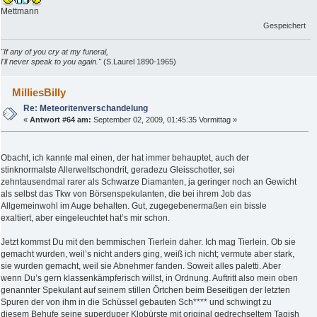
Mettmann
Gespeichert
"If any of you cry at my funeral,
I'll never speak to you again."
(S.Laurel 1890-1965)
MilliesBilly
Re: Meteoritenverschandelung
«
Antwort #64 am:
September 02, 2009, 01:45:35 Vormittag »
Obacht, ich kannte mal einen, der hat immer behauptet, auch der
stinknormalste Allerweltschondrit, geradezu Gleisschotter, sei
zehntausendmal rarer als Schwarze Diamanten, ja geringer noch an Gewicht
als selbst das Tkw von Börsenspekulanten, die bei ihrem Job das
Allgemeinwohl im Auge behalten. Gut, zugegebenermaßen ein bissle
exaltiert, aber eingeleuchtet hat’s mir schon.
Jetzt kommst Du mit den bemmischen Tierlein daher. Ich mag Tierlein. Ob sie
gemacht wurden, weil’s nicht anders ging, weiß ich nicht; vermute aber stark,
sie wurden gemacht, weil sie Abnehmer fanden. Soweit alles paletti. Aber
wenn Du’s gern klassenkämpferisch willst, in Ordnung. Auftritt also mein oben
genannter Spekulant auf seinem stillen Örtchen beim Beseitigen der letzten
Spuren der von ihm in die Schüssel gebauten Sch**** und schwingt zu
diesem Behufe seine superduper Klobürste mit original gedrechseltem Tagish