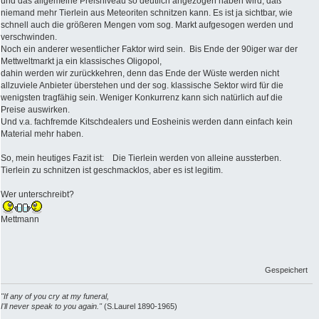
und das allgemeine Preisniveau so deutlich angezogen haben wird, daß
niemand mehr Tierlein aus Meteoriten schnitzen kann. Es ist ja sichtbar, wie
schnell auch die größeren Mengen vom sog. Markt aufgesogen werden und
verschwinden.
Noch ein anderer wesentlicher Faktor wird sein. Bis Ende der 90iger war der
Mettweltmarkt ja ein klassisches Oligopol,
dahin werden wir zurückkehren, denn das Ende der Wüste werden nicht
allzuviele Anbieter überstehen und der sog. klassische Sektor wird für die
wenigsten tragfähig sein. Weniger Konkurrenz kann sich natürlich auf die
Preise auswirken.
Und v.a. fachfremde Kitschdealers und Eosheinis werden dann einfach kein
Material mehr haben.
So, mein heutiges Fazit ist: Die Tierlein werden von alleine aussterben.
Tierlein zu schnitzen ist geschmacklos, aber es ist legitim.
Wer unterschreibt?
Mettmann
Gespeichert
"If any of you cry at my funeral,
I'll never speak to you again."
(S.Laurel 1890-1965)