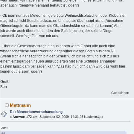
was haben. Wir haben alle hier genug Scheiben in unserer Sammlung. (Hat
aber auch irgendwie niemand behauptet, oder?)
- Ob man nun aus Meteoriten gefertigte Weihnachtsplätzchen oder Klobürsten
mag, ist schlicht Geschmacksache. Ich mag sie überhaupt nicht. (Ausnahme
Gibeonkugeln, da kann man die Oktaederstruktur so schön erkennen) Aber
ich werde auch über niemanden den Stab brechen, der solche Dinge
sammelt. Wem's gefällt, von mir aus.
- Über die Geschmacksfrage hinaus haben wir m.E aber alle noch eine
wissenschaftliche Verantwortung gegenüber diesen Boten aus dem All.
(Wenn sich einer sagt "Ich bin der Scheich, ich bin reich" und sich z.B aus
einem einzigartigen neuen ungruppierten Met eine Schlüsselanhänger
basteln lässt, damit er sagen kann "Das hab nur ich", dann wird das wohl hier
keiner gutheissen, oder?)
Gruß
Ben
Gespeichert
Mettmann
Re: Meteoritenverschandelung
«
Antwort #72 am:
September 02, 2009, 14:31:26 Nachmittag »
Zitat