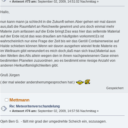
«
Antwort #73 am:
September 02, 2009, 14:51:02 Nachmittag »
Hallo,
nun kann mann ja schlecht in die Zukunft sehen.Aber gehen wir mal davon
aus,daß die Raumfahrt an Reichweite gewinnt und uns doch einmal mehr
Materie zum anfassen auf die Erde bringt.Das was hier das seltenste Material
auf der Erde ist,ist das was draußen am häufigsten vorkommt.Es ist
wahrscheinlich nur eine Frage der Zeit bis wir das Geröll Containerweise auf
Halde schieben können.Wenn wir davon ausgehen wieviel feste Materie es
im Weltraum gibt verwundert es mich doch,daß man sich traut,Material aus
den Weiten des Alls allein wegen den in ihnen nachgewiesenen Gase einen
bestimmten Planeten zuzuordnen ,wo es bestimmt eine riesige Anzahl von
anderen Herkunftsmöglichkeiten gibt.
Gruß Jürgen
( der mal wieder andersherrumgesprochen hat )
Gespeichert
Mettmann
Re: Meteoritenverschandelung
«
Antwort #74 am:
September 02, 2009, 14:57:56 Nachmittag »
Ojeh Ben G. - fällt mir grad der umgedrehte Scheich ein, sozusagen.