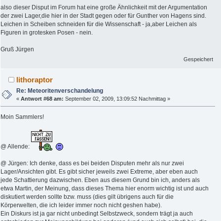
also dieser Disput im Forum hat eine große Ähnlichkeit mit der Argumentation
der zwei Lager,die hier in der Stadt gegen oder für Gunther von Hagens sind.
Leichen in Scheiben schneiden für die Wissenschaft - ja,aber Leichen als
Figuren in grotesken Posen - nein.
Gruß Jürgen
Gespeichert
lithoraptor
Re: Meteoritenverschandelung
«
Antwort #68 am:
September 02, 2009, 13:09:52 Nachmittag »
Moin Sammlers!
@ Allende:
@ Jürgen: Ich denke, dass es bei beiden Disputen mehr als nur zwei
Lager/Ansichten gibt. Es gibt sicher jeweils zwei Extreme, aber eben auch
jede Schattierung dazwischen. Eben aus diesem Grund bin ich, anders als
etwa Martin, der Meinung, dass dieses Thema hier enorm wichtig ist und auch
diskutiert werden sollte bzw. muss (dies gilt übrigens auch für die
Körperwelten, die ich leider immer noch nicht geshen habe).
Ein Diskurs ist ja gar nicht unbedingt Selbstzweck, sondern trägt ja auch