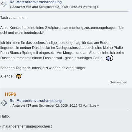
Re: Meteoritenverschandelung
«
Antwort #66 am:
September 02, 2009, 05:58:54 Vormittag »
Tach zusammen
Astro-Konrad hat eine feine Skulpturensammenlung zusammengetragen - bin
echt und wahr beeindruckt!
Ich bin mehr für das bodenständige, besser gesagt für das am Boden
liegende. In meiner Duschecke im Dachgeschoss habe ich eine kleine Platte
Pena Blanca Spring mit eingesetzt. Am Morgen und am Abend stehe ich beim
Duschen immer mit einem Fuss darauf - gibt ein wohliges Gefühl.
Schönen Tag noch, muss jetzt wieder ins Arbeitslager
Allende
Gespeichert
H5P6
Re: Meteoritenverschandelung
«
Antwort #67 am:
September 02, 2009, 10:12:43 Vormittag »
Hallo,
( malandersherrumgesprochen )