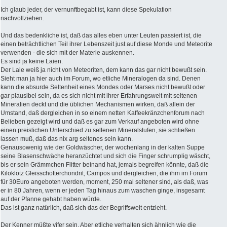
Ich glaub jeder, der vernunftbegabt ist, kann diese Spekulation
nachvollziehen.
Und das bedenkliche ist, daß das alles eben unter Leuten passiert ist, die
einen beträchtlichen Teil ihrer Lebenszeit just auf diese Monde und Meteorite
verwenden - die sich mit der Materie auskennen.
Es sind ja keine Laien.
Der Laie weiß ja nicht von Meteoriten, dem kann das gar nicht bewußt sein.
Sieht man ja hier auch im Forum, wo etliche Mineralogen da sind. Denen
kann die absurde Seltenheit eines Mondes oder Marses nicht bewußt oder
gar plausibel sein, da es sich nicht mit ihrer Erfahrungswelt mit seltenen
Mineralien deckt und die üblichen Mechanismen wirken, daß allein der
Umstand, daß dergleichen in so einem netten Kaffeekränzchenforum nach
Belieben gezeigt wird und daß es gar zum Verkauf angeboten wird ohne
einen preislichen Unterschied zu seltenen Mineralstufen, sie schließen
lassen muß, daß das nix arg seltenes sein kann.
Genausowenig wie der Goldwäscher, der wochenlang in der kalten Suppe
seine Blasenschwäche heranzüchtet und sich die Finger schrumplig wäscht,
bis er sein Grämmchen Flitter beinand hat, jemals begreifen könnte, daß die
Kiloklötz Gleisschotterchondrit, Campos und dergleichen, die ihm im Forum
für 30Euro angeboten werden, moment, 250 mal seltener sind, als daß, was
er in 80 Jahren, wenn er jeden Tag hinaus zum waschen ginge, insgesamt
auf der Pfanne gehabt haben würde.
Das ist ganz natürlich, daß sich das der Begriffswelt entzieht.
Der Kenner müßte vifer sein. Aber etliche verhalten sich ähnlich wie die