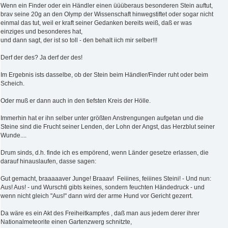
Wenn ein Finder oder ein Händler einen üüüberaus besonderen Stein auftut,
brav seine 20g an den Olymp der Wissenschaft hinwegstiftet oder sogar nicht
einmal das tut, weil er kraft seiner Gedanken bereits weiß, daß er was
einziges und besonderes hat,
und dann sagt, der ist so toll - den behalt iich mir selber!!!
Derf der des? Ja derf der des!
Im Ergebnis ists dasselbe, ob der Stein beim Händler/Finder ruht oder beim
Scheich.
Oder muß er dann auch in den tiefsten Kreis der Hölle.
Immerhin hat er ihn selber unter größten Anstrengungen aufgetan und die
Steine sind die Frucht seiner Lenden, der Lohn der Angst, das Herzblut seiner
Wunde....
Drum sinds, d.h. finde ich es empörend, wenn Länder gesetze erlassen, die
darauf hinauslaufen, dasse sagen:
Gut gemacht, braaaaaver Junge! Braaav! Feiiines, feiiines Steini! - Und nun:
Aus! Aus! - und Wurschti gibts keines, sondern feuchten Händedruck - und
wenn nicht gleich "Aus!" dann wird der arme Hund vor Gericht gezerrt.
Da wäre es ein Akt des Freiheitkampfes , daß man aus jedem derer ihrer
Nationalmeteorite einen Gartenzwerg schnitzte,