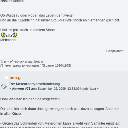
zerstört werden.
Ob Wuidsau oder Popel, das Leben geht weiter
und au die Gujohtiiihn hat unser Groß-Met-Welt noch eh niemanden gschickt.
Und ich jetzt auch. In diesem Sinne.
Mettmann
Gespeichert
"If any of you cry at my funeral,
I'll never speak to you again."
(S.Laurel 1890-1965)
ben.g
Re: Meteoritenverschandelung
«
Antwort #71 am:
September 02, 2009, 13:53:09 Nachmittag »
Oha! Was hab ich denn da losgetreten.
Da sehe ich mich dann doch gezwungen, noch was dazu zu sagen. Aber nur
in aller Kürze:
- Gegen das Schneiden von Meteroriten kann ja wohl kein Sammler ernsthaft