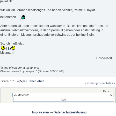
jawoll !!!!!
Wir wulldn Jerääääschdtschgait und haben Schmitt, Palme & Taylor
bekommen.
Aber haben tät dann oooch keener was davon. Bis er stirbt und die Erben ihn
auffem Flohmarkt verticken, in den Sperrmüll geben oder er als Stiftung in
einer finsteren Museumsschublade verschwindet, der heilige Stein.
So, ich muß jetzt.
Mettmann
Gespeichert
"If any of you cry at my funeral,
I'll never speak to you again."
(S.Laurel 1890-1965)
Seiten:
1
2
3
4
[
5
]
6
7
Nach oben
« vorheriges
nächstes »
Gehe zu:
Impressum
---
Datenschutzerklärung