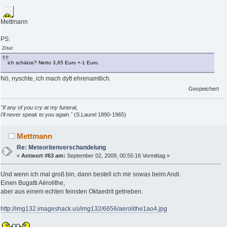
Mettmann
PS:
Zitat
ich schätze? Netto 3,65 Euro +-1 Euro.
Nö, nyschte, ich mach dytt ehrenamtlich.
Gespeichert
"If any of you cry at my funeral,
I'll never speak to you again."
(S.Laurel 1890-1965)
Mettmann
Re: Meteoritenverschandelung
«
Antwort #63 am:
September 02, 2009, 00:55:16 Vormittag »
Und wenn ich mal groß bin, dann bestell ich mir sowas beim Andi.
Einen Bugatti Aérolithe,
aber aus einem echten feinsten Oktaedrit getrieben.
http://img132.imageshack.us/img132/6656/aerolithe1ao4.jpg