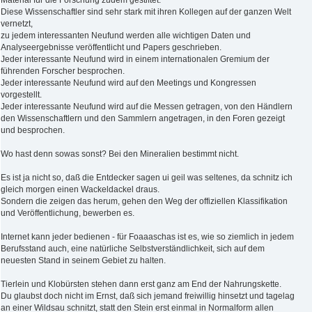
Diese Wissenschaftler sind sehr stark mit ihren Kollegen auf der ganzen Welt
vernetzt,
zu jedem interessanten Neufund werden alle wichtigen Daten und
Analyseergebnisse veröffentlicht und Papers geschrieben.
Jeder interessante Neufund wird in einem internationalen Gremium der
führenden Forscher besprochen.
Jeder interessante Neufund wird auf den Meetings und Kongressen
vorgestellt.
Jeder interessante Neufund wird auf die Messen getragen, von den Händlern
den Wissenschaftlern und den Sammlern angetragen, in den Foren gezeigt
und besprochen.
Wo hast denn sowas sonst? Bei den Mineralien bestimmt nicht.
Es ist ja nicht so, daß die Entdecker sagen ui geil was seltenes, da schnitz ich
gleich morgen einen Wackeldackel draus.
Sondern die zeigen das herum, gehen den Weg der offiziellen Klassifikation
und Veröffentlichung, bewerben es.
Internet kann jeder bedienen - für Foaaaschas ist es, wie so ziemlich in jedem
Berufsstand auch, eine natürliche Selbstverständlichkeit, sich auf dem
neuesten Stand in seinem Gebiet zu halten.
Tierlein und Klobürsten stehen dann erst ganz am End der Nahrungskette.
Du glaubst doch nicht im Ernst, daß sich jemand freiwillig hinsetzt und tagelag
an einer Wildsau schnitzt, statt den Stein erst einmal in Normalform allen