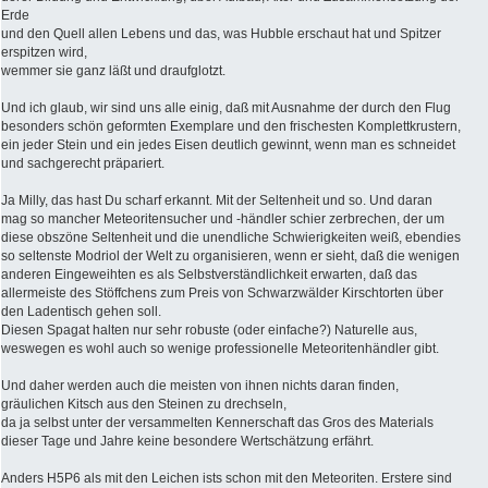
Erde
und den Quell allen Lebens und das, was Hubble erschaut hat und Spitzer
erspitzen wird,
wemmer sie ganz läßt und draufglotzt.
Und ich glaub, wir sind uns alle einig, daß mit Ausnahme der durch den Flug
besonders schön geformten Exemplare und den frischesten Komplettkrustern,
ein jeder Stein und ein jedes Eisen deutlich gewinnt, wenn man es schneidet
und sachgerecht präpariert.
Ja Milly, das hast Du scharf erkannt. Mit der Seltenheit und so. Und daran
mag so mancher Meteoritensucher und -händler schier zerbrechen, der um
diese obszöne Seltenheit und die unendliche Schwierigkeiten weiß, ebendies
so seltenste Modriol der Welt zu organisieren, wenn er sieht, daß die wenigen
anderen Eingeweihten es als Selbstverständlichkeit erwarten, daß das
allermeiste des Stöffchens zum Preis von Schwarzwälder Kirschtorten über
den Ladentisch gehen soll.
Diesen Spagat halten nur sehr robuste (oder einfache?) Naturelle aus,
weswegen es wohl auch so wenige professionelle Meteoritenhändler gibt.
Und daher werden auch die meisten von ihnen nichts daran finden,
gräulichen Kitsch aus den Steinen zu drechseln,
da ja selbst unter der versammelten Kennerschaft das Gros des Materials
dieser Tage und Jahre keine besondere Wertschätzung erfährt.
Anders H5P6 als mit den Leichen ists schon mit den Meteoriten. Erstere sind