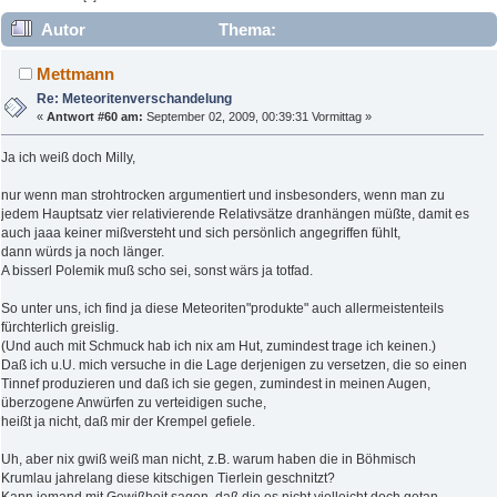
Autor
Thema:
Meteoritenverschandelung (Gelesen 32490 mal)
Mettmann
Re: Meteoritenverschandelung
«
Antwort #60 am:
September 02, 2009, 00:39:31 Vormittag »
Ja ich weiß doch Milly,
nur wenn man strohtrocken argumentiert und insbesonders, wenn man zu
jedem Hauptsatz vier relativierende Relativsätze dranhängen müßte, damit es
auch jaaa keiner mißversteht und sich persönlich angegriffen fühlt,
dann würds ja noch länger.
A bisserl Polemik muß scho sei, sonst wärs ja totfad.
So unter uns, ich find ja diese Meteoriten"produkte" auch allermeistenteils
fürchterlich greislig.
(Und auch mit Schmuck hab ich nix am Hut, zumindest trage ich keinen.)
Daß ich u.U. mich versuche in die Lage derjenigen zu versetzen, die so einen
Tinnef produzieren und daß ich sie gegen, zumindest in meinen Augen,
überzogene Anwürfen zu verteidigen suche,
heißt ja nicht, daß mir der Krempel gefiele.
Uh, aber nix gwiß weiß man nicht, z.B. warum haben die in Böhmisch
Krumlau jahrelang diese kitschigen Tierlein geschnitzt?