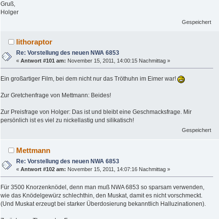
Gruß,
Holger
Gespeichert
lithoraptor
Re: Vorstellung des neuen NWA 6853
«
Antwort #101 am:
November 15, 2011, 14:00:15 Nachmittag »
Ein großartiger Film, bei dem nicht nur das Tröthuhn im Eimer war!
Zur Gretchenfrage von Mettmann: Beides!
Zur Preisfrage von Holger: Das ist und bleibt eine Geschmacksfrage. Mir
persönlich ist es viel zu nickellastig und silikatisch!
Gespeichert
Mettmann
Re: Vorstellung des neuen NWA 6853
«
Antwort #102 am:
November 15, 2011, 14:07:16 Nachmittag »
Für 3500 Knorzenknödel, denn man muß NWA 6853 so sparsam verwenden,
wie das Knödelgewürz schlechthin, den Muskat, damit es nicht vorschmeckt.
(Und Muskat erzeugt bei starker Überdosierung bekanntlich Halluzinationen).