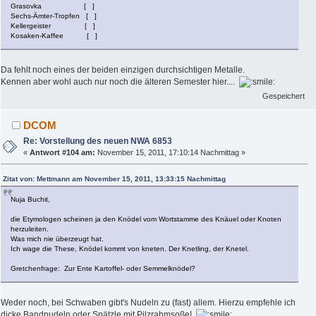
Grasovka [ ]
Sechs-Ämter-Tropfen [ ]
Kellergeister [ ]
Kosaken-Kaffee [ ]
Da fehlt noch eines der beiden einzigen durchsichtigen Metalle.
Kennen aber wohl auch nur noch die älteren Semester hier....
Gespeichert
DCOM
Re: Vorstellung des neuen NWA 6853
«
Antwort #104 am:
November 15, 2011, 17:10:14 Nachmittag »
Zitat von: Mettmann am November 15, 2011, 13:33:15 Nachmittag
Nuja Buchit,
die Etymologen scheinen ja den Knödel vom Wortstamme des Knäuel oder Knoten
herzuleiten.
Was mich nie überzeugt hat.
Ich wage die These, Knödel kommt von kneten. Der Knetling, der Knetel.
Gretchenfrage: Zur Ente Kartoffel- oder Semmelknödel?
Weder noch, bei Schwaben gibt's Nudeln zu (fast) allem. Hierzu empfehle ich
dicke Bandnudeln oder Spätzle mit Pilzrahmsoße!