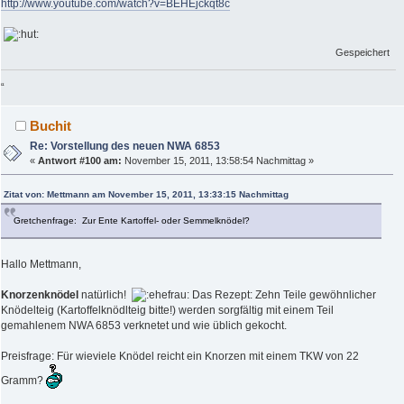
http://www.youtube.com/watch?v=BEHEjckqt8c
Gespeichert
“
Buchit
Re: Vorstellung des neuen NWA 6853
«
Antwort #100 am:
November 15, 2011, 13:58:54 Nachmittag »
Zitat von: Mettmann am November 15, 2011, 13:33:15 Nachmittag
Gretchenfrage: Zur Ente Kartoffel- oder Semmelknödel?
Hallo Mettmann,
Knorzenknödel
natürlich!
Das Rezept: Zehn Teile gewöhnlicher
Knödelteig (Kartoffelknödlteig bitte!) werden sorgfältig mit einem Teil
gemahlenem NWA 6853 verknetet und wie üblich gekocht.
Preisfrage: Für wieviele Knödel reicht ein Knorzen mit einem TKW von 22
Gramm?