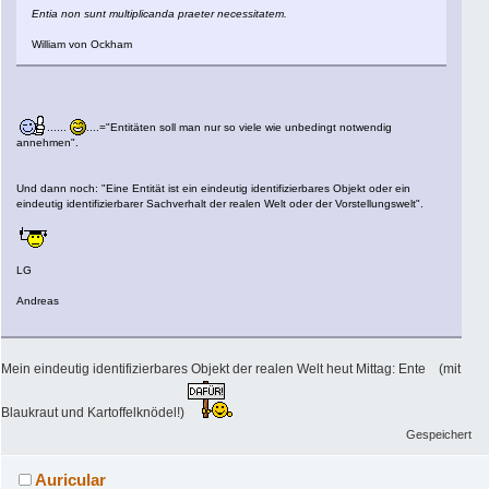
Entia non sunt multiplicanda praeter necessitatem.
William von Ockham
......
....="Entitäten soll man nur so viele wie unbedingt notwendig
annehmen".
Und dann noch: "Eine Entität ist ein eindeutig identifizierbares Objekt oder ein
eindeutig identifizierbarer Sachverhalt der realen Welt oder der Vorstellungswelt".
LG
Andreas
Mein eindeutig identifizierbares Objekt der realen Welt heut Mittag: Ente (mit
Blaukraut und Kartoffelknödel!)
Gespeichert
Auricular