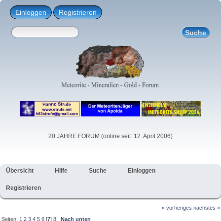
Einloggen
Registrieren
20 JAHRE FORUM (online seit: 12. April 2006)
Übersicht
Hilfe
Suche
Einloggen
Registrieren
« vorheriges
nächstes »
Seiten:
1
2
3
4
5
6
[
7
]
8
Nach unten