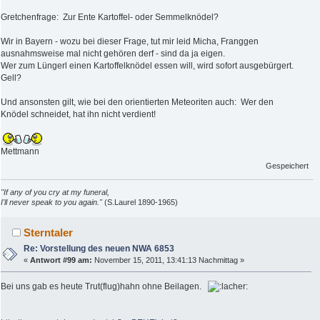
Gretchenfrage: Zur Ente Kartoffel- oder Semmelknödel?
Wir in Bayern - wozu bei dieser Frage, tut mir leid Micha, Franggen
ausnahmsweise mal nicht gehören derf - sind da ja eigen.
Wer zum Lüngerl einen Kartoffelknödel essen will, wird sofort ausgebürgert.
Gell?
Und ansonsten gilt, wie bei den orientierten Meteoriten auch: Wer den
Knödel schneidet, hat ihn nicht verdient!
Mettmann
Gespeichert
"If any of you cry at my funeral,
I'll never speak to you again."
(S.Laurel 1890-1965)
Sterntaler
Re: Vorstellung des neuen NWA 6853
«
Antwort #99 am:
November 15, 2011, 13:41:13 Nachmittag »
Bei uns gab es heute Trut(flug)hahn ohne Beilagen.