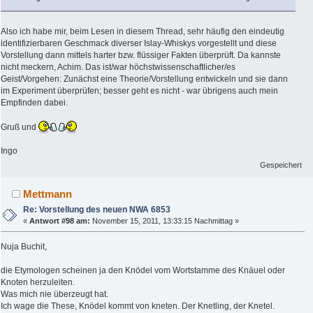
Also ich habe mir, beim Lesen in diesem Thread, sehr häufig den eindeutig
identifizierbaren Geschmack diverser Islay-Whiskys vorgestellt und diese
Vorstellung dann mittels harter bzw. flüssiger Fakten überprüft. Da kannste
nicht meckern, Achim. Das ist/war höchstwissenschaftlicher/es
Geist/Vorgehen: Zunächst eine Theorie/Vorstellung entwickeln und sie dann
im Experiment überprüfen; besser geht es nicht - war übrigens auch mein
Empfinden dabei.
Gruß und
Ingo
Gespeichert
Mettmann
Re: Vorstellung des neuen NWA 6853
«
Antwort #98 am:
November 15, 2011, 13:33:15 Nachmittag »
Nuja Buchit,
die Etymologen scheinen ja den Knödel vom Wortstamme des Knäuel oder
Knoten herzuleiten.
Was mich nie überzeugt hat.
Ich wage die These, Knödel kommt von kneten. Der Knetling, der Knetel.