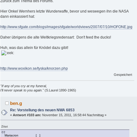
Zurück zum Thema des Forums.
Hier Onkel Wernhers letzte Wunderwaffe, bevor und weswegen ihn die NASA
dann einkassiert hat:
http://www.sfgate.com/blogs/images/sfgate/worldviews/2007/07/10/HOFONE.jpg
Daher übrigens die alte Weltkriegsredensart: Don't feed the ducks!
Huh, was das allein für Knödel dazu gibt!
http://www.woxikon.se/tyska/knorzen.php
Gespeichert
"If any of you cry at my funeral,
I'll never speak to you again."
(S.Laurel 1890-1965)
ben.g
Re: Vorstellung des neuen NWA 6853
«
Antwort #103 am:
November 15, 2011, 16:58:44 Nachmittag »
Zitat
Mariacron [ ]