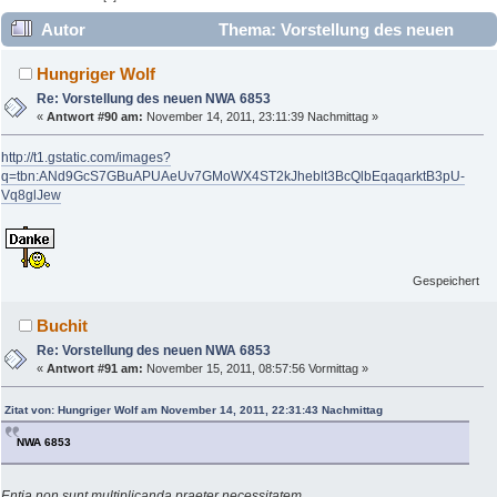
Autor
Thema: Vorstellung des neuen
NWA 6853 (Gelesen 37276 mal)
Hungriger Wolf
Re: Vorstellung des neuen NWA 6853
«
Antwort #90 am:
November 14, 2011, 23:11:39 Nachmittag »
http://t1.gstatic.com/images?
q=tbn:ANd9GcS7GBuAPUAeUv7GMoWX4ST2kJheblt3BcQlbEqaqarktB3pU-
Vq8glJew
Gespeichert
Buchit
Re: Vorstellung des neuen NWA 6853
«
Antwort #91 am:
November 15, 2011, 08:57:56 Vormittag »
Zitat von: Hungriger Wolf am November 14, 2011, 22:31:43 Nachmittag
NWA 6853
Entia non sunt multiplicanda praeter necessitatem.