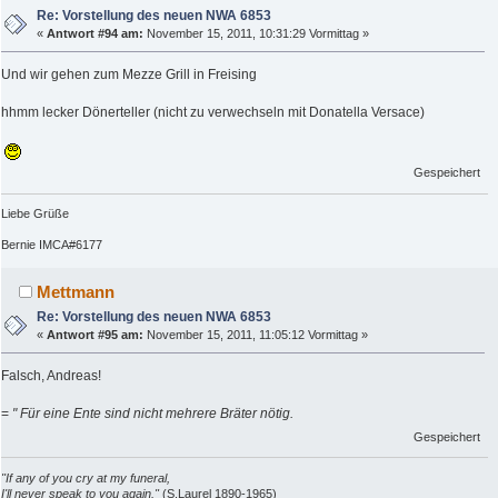
Re: Vorstellung des neuen NWA 6853
«
Antwort #94 am:
November 15, 2011, 10:31:29 Vormittag »
Und wir gehen zum Mezze Grill in Freising
hhmm lecker Dönerteller (nicht zu verwechseln mit Donatella Versace)
Gespeichert
Liebe Grüße
Bernie IMCA#6177
Mettmann
Re: Vorstellung des neuen NWA 6853
«
Antwort #95 am:
November 15, 2011, 11:05:12 Vormittag »
Falsch, Andreas!
=
" Für eine Ente sind nicht mehrere Bräter nötig.
Gespeichert
"If any of you cry at my funeral,
I'll never speak to you again."
(S.Laurel 1890-1965)