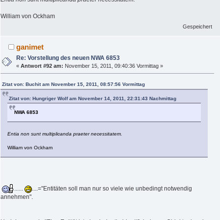
William von Ockham
Gespeichert
ganimet
Re: Vorstellung des neuen NWA 6853
«
Antwort #92 am:
November 15, 2011, 09:40:36 Vormittag »
Zitat von: Buchit am November 15, 2011, 08:57:56 Vormittag
Zitat von: Hungriger Wolf am November 14, 2011, 22:31:43 Nachmittag
NWA 6853
Entia non sunt multiplicanda praeter necessitatem.
William von Ockham
......
....="Entitäten soll man nur so viele wie unbedingt notwendig
annehmen".