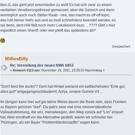
Ben.G, das geht jetzt entschieden zu weit! Es hat sich zwar zu einem
veritablen Veralberungsthread gemausert, aber die Salesch und dann
womöglich auch noch Stefan Raab - nee, das macht es off-off-topic,
das hält keiner mehr aus und es muß schnellstens beendet werden, es
sei denn, dem HW fällt noch mehr Lokalkolorit dazu ... ???? Gibt´s hier
eigentlich einen Sheriff, oder wer pfeift das spätestens ab?
Gespeichert
MilliesBilly
Re: Vorstellung des neuen NWA 6853
«
Antwort #113 am:
November 15, 2011, 23:25:03 Nachmittag »
"Don't feed the ducks"? Dem hat Hinkel weiland ein kaltlächelndes "Ente gut,
alles gut!" entgegengeschläuderrrt. Achja, unsere Gummi-V3 ...
Im übrigen kann hier auf gar keine Weise davon die Rede sein, dass Franken
zu Bayern gehören "darf". Da gab's zwar mal eine missverständliche
Volksabstimmung, die uns, meinetwegen, den Weg zurück auf "Los" erspart
hat. Aber ernsthaft vor die Alternative gestellt, wären wir schneller bei
Thüringen, als ein Bayer "Problembärderzapftis" sagen kann.