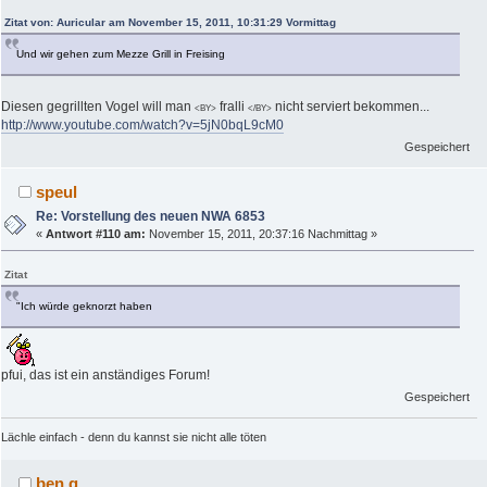
Zitat von: Auricular am November 15, 2011, 10:31:29 Vormittag
Und wir gehen zum Mezze Grill in Freising
Diesen gegrillten Vogel will man
fralli
nicht serviert bekommen...
<BY>
</BY>
http://www.youtube.com/watch?v=5jN0bqL9cM0
Gespeichert
speul
Re: Vorstellung des neuen NWA 6853
«
Antwort #110 am:
November 15, 2011, 20:37:16 Nachmittag »
Zitat
"Ich würde geknorzt haben
pfui, das ist ein anständiges Forum!
Gespeichert
Lächle einfach - denn du kannst sie nicht alle töten
ben.g