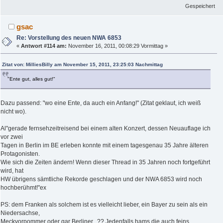
Gespeichert
gsac
Re: Vorstellung des neuen NWA 6853
«
Antwort #114 am:
November 16, 2011, 00:08:29 Vormittag »
Zitat von: MilliesBilly am November 15, 2011, 23:25:03 Nachmittag
"Ente gut, alles gut!"
Dazu passend: "wo eine Ente, da auch ein Anfang!" (Zitat geklaut, ich weiß
nicht wo).
Al"gerade fernsehzeitreisend bei einem alten Konzert, dessen Neuauflage ich
vor zwei
Tagen in Berlin im BE erleben konnte mit einem tagesgenau 35 Jahre älteren
Protagonisten.
Wie sich die Zeiten ändern! Wenn dieser Thread in 35 Jahren noch fortgeführt
wird, hat
HW übrigens sämtliche Rekorde geschlagen und der NWA 6853 wird noch
hochberühmt!"ex
PS: dem Franken als solchem ist es vielleicht lieber, ein Bayer zu sein als ein
Niedersachse,
Meckvorpommer oder gar Berliner...?? Jedenfalls hams die auch feins