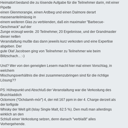
Heimatort bestand die zu lösende Aufgabe für die Teilnehmer darin, mit einer
Pipette
einen Glenmorangie, einen Ardbeg und einen Dalmore derart
massenanteilmässig in
einem weiteren Glas zu verblenden, daß ein maximaler "Barbecue-
Geschmack" auf der
Zunge erzeugt werde. 20 Teilnehmer, 20 Ergebnisse, und der Grandmaster
dieser netten
Veranstaltung mußte das dann jeweils kurz verkosten und eine Expertise
abgeben. Der
gute Olaf Jacobsen ging von Teilnehmer zu Teilnehmer wie beim
Blitzschach... :-)
Und? Wer von den geneigten Lesern macht hier mal einen Vorschlag, in
welchem
Mischungsverhältnis die drei zusammenzubringen sind für die richtige
Lösung??
PS: Höhepunkt und Abschluß der Veranstaltung war die Verkostung des
Bruichladdich
Octomore ("Ochdamh-mór") 4, der mit 167 ppm in der 4. Charge derzeit als
der torfigste
Whisky der Welt gilt (Islay Single Malt, 62.5 %). Den muß man allerdings
wirklich an den
Schluß einer Verkostung setzen, denn danach "verblaßt" alles
Vorhergehende.