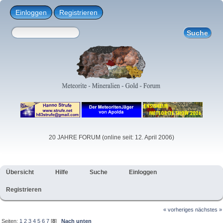
Einloggen
Registrieren
20 JAHRE FORUM (online seit: 12. April 2006)
Übersicht
Hilfe
Suche
Einloggen
Registrieren
« vorheriges
nächstes »
Seiten:
1
2
3
4
5
6
7
[
8
]
Nach unten