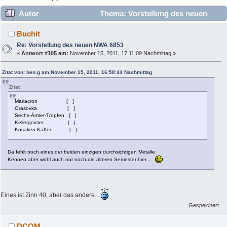
Autor
Thema: Vorstellung des neuen
NWA 6853 (Gelesen 37277 mal)
Buchit
Re: Vorstellung des neuen NWA 6853
«
Antwort #105 am:
November 15, 2011, 17:11:09 Nachmittag »
Zitat von: ben.g am November 15, 2011, 16:58:44 Nachmittag
Zitat
Mariacron [ ]
Grasovka [ ]
Sechs-Ämter-Tropfen [ ]
Kellergeister [ ]
Kosaken-Kaffee [ ]
Da fehlt noch eines der beiden einzigen durchsichtigen Metalle.
Kennen aber wohl auch nur noch die älteren Semester hier....
Eines ist Zinn 40, aber das andere...
Gespeichert
DCOM