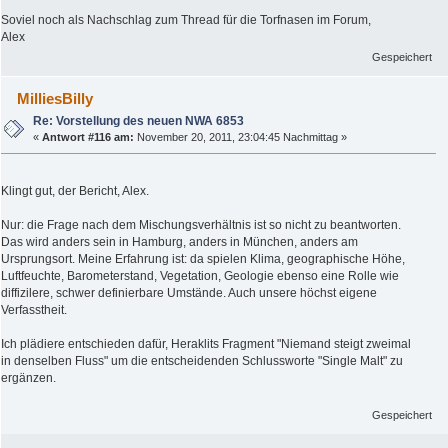
Soviel noch als Nachschlag zum Thread für die Torfnasen im Forum,
Alex
Gespeichert
MilliesBilly
Re: Vorstellung des neuen NWA 6853
«
Antwort #116 am:
November 20, 2011, 23:04:45 Nachmittag »
Klingt gut, der Bericht, Alex.
Nur: die Frage nach dem Mischungsverhältnis ist so nicht zu beantworten.
Das wird anders sein in Hamburg, anders in München, anders am
Ursprungsort. Meine Erfahrung ist: da spielen Klima, geographische Höhe,
Luftfeuchte, Barometerstand, Vegetation, Geologie ebenso eine Rolle wie
diffizilere, schwer definierbare Umstände. Auch unsere höchst eigene
Verfasstheit.
Ich plädiere entschieden dafür, Heraklits Fragment "Niemand steigt zweimal
in denselben Fluss" um die entscheidenden Schlussworte "Single Malt" zu
ergänzen.
Gespeichert