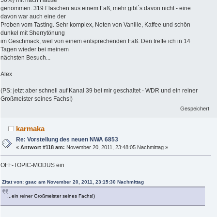
50%) mit nach Hause
genommen. 319 Flaschen aus einem Faß, mehr gibt´s davon nicht - eine
davon war auch eine der
Proben vom Tasting. Sehr komplex, Noten von Vanille, Kaffee und schön
dunkel mit Sherrytönung
im Geschmack, weil von einem entsprechenden Faß. Den treffe ich in 14
Tagen wieder bei meinem
nächsten Besuch...
Alex
(PS: jetzt aber schnell auf Kanal 39 bei mir geschaltet - WDR und ein reiner
Großmeister seines Fachs!)
Gespeichert
karmaka
Re: Vorstellung des neuen NWA 6853
«
Antwort #118 am:
November 20, 2011, 23:48:05 Nachmittag »
OFF-TOPIC-MODUS ein
Zitat von: gsac am November 20, 2011, 23:15:30 Nachmittag
...ein reiner Großmeister seines Fachs!)