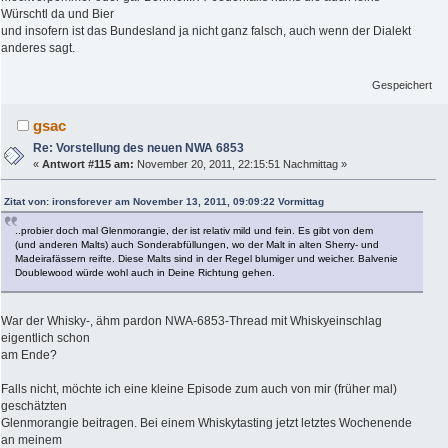
Würschtl da und Bier
und insofern ist das Bundesland ja nicht ganz falsch, auch wenn der Dialekt
anderes sagt.
Gespeichert
gsac
Re: Vorstellung des neuen NWA 6853
«
Antwort #115 am:
November 20, 2011, 22:15:51 Nachmittag »
Zitat von: ironsforever am November 13, 2011, 09:09:22 Vormittag
..probier doch mal Glenmorangie, der ist relativ mild und fein. Es gibt von dem
(und anderen Malts) auch Sonderabfüllungen, wo der Malt in alten Sherry- und
Madeirafässern reifte. Diese Malts sind in der Regel blumiger und weicher. Balvenie
Doublewood würde wohl auch in Deine Richtung gehen.
War der Whisky-, ähm pardon NWA-6853-Thread mit Whiskyeinschlag
eigentlich schon
am Ende?
Falls nicht, möchte ich eine kleine Episode zum auch von mir (früher mal)
geschätzten
Glenmorangie beitragen. Bei einem Whiskytasting jetzt letztes Wochenende
an meinem