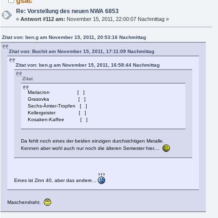
gsac
Re: Vorstellung des neuen NWA 6853
«
Antwort #112 am:
November 15, 2011, 22:00:07 Nachmittag »
Zitat von: ben.g am November 15, 2011, 20:53:16 Nachmittag
Zitat von: Buchit am November 15, 2011, 17:11:09 Nachmittag
Zitat von: ben.g am November 15, 2011, 16:58:44 Nachmittag
Zitat
Mariacron [ ]
Grasovka [ ]
Sechs-Ämter-Tropfen [ ]
Kellergeister [ ]
Kosaken-Kaffee [ ]
Da fehlt noch eines der beiden einzigen durchsichtigen Metalle.
Kennen aber wohl auch nur noch die älteren Semester hier....
Eines ist Zinn 40, aber das andere...
Maschendraht.