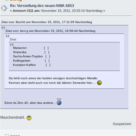
Re: Vorstellung des neuen NWA 6853
«
Antwort #111 am:
November 15, 2011, 20:53:16 Nachmittag »
Zitat von: Buchit am November 15, 2011, 17:11:09 Nachmittag
Zitat von: ben.g am November 15, 2011, 16:58:44 Nachmittag
Zitat
Mariacron [ ]
Grasovka [ ]
Sechs-Ämter-Tropfen [ ]
Kellergeister [ ]
Kosaken-Kaffee [ ]
Da fehlt noch eines der beiden einzigen durchsichtigen Metalle.
Kennen aber wohl auch nur noch die älteren Semester hier....
Eines ist Zinn 40, aber das andere...
Maschendraht.
Gespeichert