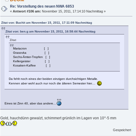
Re: Vorstellung des neuen NWA 6853
«
Antwort #106 am:
November 15, 2011, 17:14:10 Nachmittag »
Zitat von: Buchit am November 15, 2011, 17:11:09 Nachmittag
Zitat von: ben.g am November 15, 2011, 16:58:44 Nachmittag
Zitat
Mariacron [ ]
Grasovka [ ]
Sechs-Ämter-Tropfen [ ]
Kellergeister [ ]
Kosaken-Kaffee [ ]
Da fehlt noch eines der beiden einzigen durchsichtigen Metalle.
Kennen aber wohl auch nur noch die älteren Semester hier....
Eines ist Zinn 40, aber das andere...
Gold, hauchdünn gewalzt, schimmert grünlich im Lagen von 10^-5 mm
Gespeichert