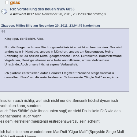
gsac
Re: Vorstellung des neuen NWA 6853
«
Antwort #117 am:
November 20, 2011, 23:15:30 Nachmittag »
Zitat von: MilliesBilly am November 20, 2011, 23:04:45 Nachmittag
Klingt gut, der Bericht, Alex.
Nur: die Frage nach dem Mischungsverhältnis ist so nicht zu beantworten. Das wird
anders sein in Hamburg, anders in München, anders am Ursprungsort. Meine
Erfahrung ist: da spielen Klima, geographische Höhe, Luftfeuchte, Barometerstand,
Vegetation, Geologie ebenso eine Rolle wie diffizilere, schwer definierbare
Umstände. Auch unsere höchst eigene Verfasstheit.
Ich plädiere entschieden dafür, Heraklits Fragment "Niemand steigt zweimal in
denselben Fluss" um die entscheidenden Schlussworte "Single Malt" zu ergänzen.
Insofern auch richtig, weil sich nicht nur die Sensorik höchst dynamisch
verhalten kann, sondern
auch "das Stöffle" (wie ihr da unten sagt) an sich! Da ist kein Faß wie das
benachbarte, auch wenn
es dem Hersteller (meistens) erstrebenswert zu sein scheint.
Ich hab mir einen wunderbaren MacDuff "Cigar Malt" (Speyside Singe Malt