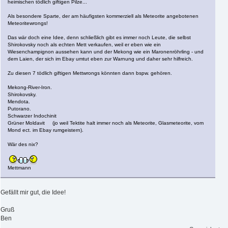
heimischen tödlich giftigen Pilze...
Als besondere Sparte, der am häufigsten kommerziell als Meteorite angebotenen
Meteoritewrongs!
Das wär doch eine Idee, denn schließlich gibt es immer noch Leute, die selbst
Shirokovsky noch als echten Mett verkaufen, weil er eben wie ein
Wiesenchampignon aussehen kann und der Mekong wie ein Maronenröhrling - und
dem Laien, der sich im Ebay umtut eben zur Warnung und daher sehr hilfreich.
Zu diesen 7 tödlich giftigen Mettwrongs könnten dann bspw. gehören.
Mekong-River-Iron.
Shirokovsky.
Mendota.
Putorano.
Schwarzer Indochinit
Grüner Moldavit (jo weil Tektite halt immer noch als Meteorite, Glasmeteorite, vom
Mond ect. im Ebay rumgeistern).
Wär des nix?
Mettmann
Gefällt mir gut, die Idee!
Gruß
Ben