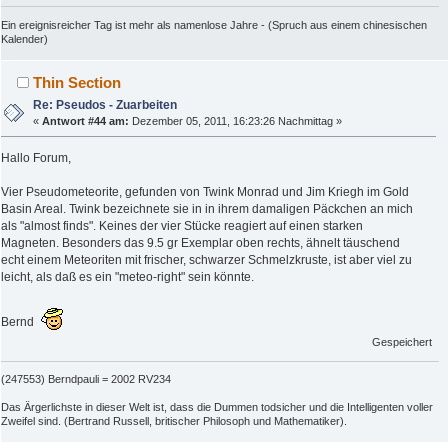
Ein ereignisreicher Tag ist mehr als namenlose Jahre - (Spruch aus einem chinesischen
Kalender)
Thin Section
Re: Pseudos - Zuarbeiten
«
Antwort #44 am:
Dezember 05, 2011, 16:23:26 Nachmittag »
Hallo Forum,
Vier Pseudometeorite, gefunden von Twink Monrad und Jim Kriegh im Gold
Basin Areal. Twink bezeichnete sie in in ihrem damaligen Päckchen an mich
als "almost finds". Keines der vier Stücke reagiert auf einen starken
Magneten. Besonders das 9.5 gr Exemplar oben rechts, ähnelt täuschend
echt einem Meteoriten mit frischer, schwarzer Schmelzkruste, ist aber viel zu
leicht, als daß es ein "meteo-right" sein könnte.
Bernd
Gespeichert
(247553) Berndpauli = 2002 RV234
Das Ärgerlichste in dieser Welt ist, dass die Dummen todsicher und die Intelligenten voller
Zweifel sind. (Bertrand Russell, britischer Philosoph und Mathematiker).