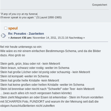
Gespeichert
"If any of you cry at my funeral,
I'll never speak to you again."
(S.Laurel 1890-1965)
speul
Re: Pseudos - Zuarbeiten
«
Antwort #36 am:
November 14, 2011, 15:21:16 Nachmittag »
fiel mir heute unterwegs so ein:
Wie wäre es mir einem einfachen Bestimmungs-Schema, und da die Bilder
dazu. Also grob so
Stein gelb, grün, blau oder rot - kein Meteorit
Stein braun, schwarz oder rostig -weiter im Schema
Stein hat große Löcher oder ist porig oder schaumig - kein Meteorit
Stein ist kompakt -weiter im Schema
Stein hat große helle Kristalle -kein Meteorit
Stein hat keine großen oder hellen Kristalle -weiter im Schema
Stein ist brennbar oder riecht nach "Schwefel" oder Teer -kein Meteorit
... (was auch alles ich noch vergessen haben könnte)
Stein zieht Magneten an oder Eisen ist erkennbar - Stein im Forum vorstellen
mit SCHARFEN Foto, FUNDORT und warum ihr der Meinung seit daß die
obigen Ausschlußkriterien nicht zutreffen