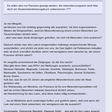
Es sollen also nur Pseudos gezeigt werden, die meteoritenuntypisch sind! Also
doch ein Gesteinsbestimmungsbuch umbenennen ???
Ja mei Metgold,
wir können uns hier beliebig gegenseitig alle anprahlen, mit dem augenzwindern
Wissen der Eingeweihten, welches Meteoritenwrong einem echten Meteoriten am
Täuschendsten ähnlich sieht...
...aber was wäre damit demjenigen geholfen, der sich mit Meteoriten nicht auskennt?
Dadurch würde man des Laiens einigermaßen halbwegs versprechende Wrongs
ausschließen, und ehrlich ein jeder von uns, der fast täglich mit Feldsteinen beballert
wird, ist doch unendlich dankbar, wenn mal wenigstens einer darunter ist, der einem
Putorano ähnlich sähe!!!
Ihr vergeßts anscheinend die Zielgruppe, für die ihrs macht!
Was gilts denn bitte, was 90%+ der Meldungen ausmacht, auszuschließen?
Dieverse Hämatite, Magnetite, Limonite, Goethite, Glasköpfe, Bohnerze, Pyrite,
Markassite, Sandsteine mit Dellen, Obsidiane, Flaschenglas, diverse Schlacken,
Bunte Steine...
halt das, was dir seit 20 Jahren als möglicher Meteoritenfund unter die Nase
gerieben wird.
Ein Shirokovsky, ein Mendota, ein Putorano ist für uns Meteoritenspezialisten toll,
weil sie echten Meteoriten teilweise täuschend ähnlich sehen,
als Handreichung für den Laien, sind diese indes völlig kontraproduktiv...
....da wir Mettheinis doch inständigst hoffen und gottfroh wären, daß und wenn der
Laie mal einen Stein präsentiert, der wenigstens wie die aussieht!!!
Zuckerwatte, Gebrannte Mandeln, Glasierte Äpfel... das wär für den Laien dusend