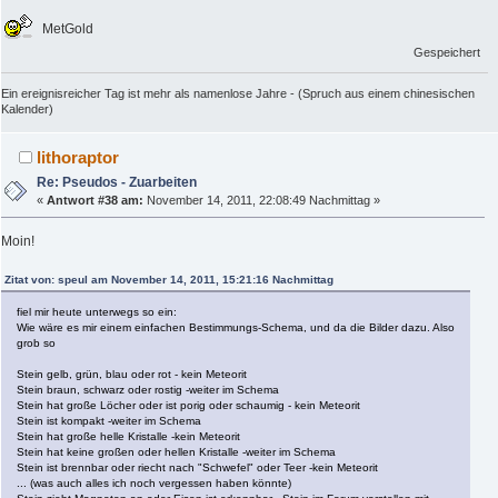
MetGold
Gespeichert
Ein ereignisreicher Tag ist mehr als namenlose Jahre - (Spruch aus einem chinesischen
Kalender)
lithoraptor
Re: Pseudos - Zuarbeiten
«
Antwort #38 am:
November 14, 2011, 22:08:49 Nachmittag »
Moin!
Zitat von: speul am November 14, 2011, 15:21:16 Nachmittag
fiel mir heute unterwegs so ein:
Wie wäre es mir einem einfachen Bestimmungs-Schema, und da die Bilder dazu. Also
grob so
Stein gelb, grün, blau oder rot - kein Meteorit
Stein braun, schwarz oder rostig -weiter im Schema
Stein hat große Löcher oder ist porig oder schaumig - kein Meteorit
Stein ist kompakt -weiter im Schema
Stein hat große helle Kristalle -kein Meteorit
Stein hat keine großen oder hellen Kristalle -weiter im Schema
Stein ist brennbar oder riecht nach "Schwefel" oder Teer -kein Meteorit
... (was auch alles ich noch vergessen haben könnte)