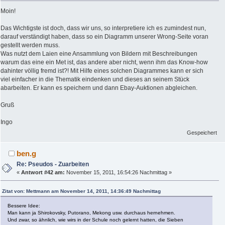
Moin!
Das Wichtigste ist doch, dass wir uns, so interpretiere ich es zumindest nun,
darauf verständigt haben, dass so ein Diagramm unserer Wrong-Seite voran
gestellt werden muss.
Was nutzt dem Laien eine Ansammlung von Bildern mit Beschreibungen
warum das eine ein Met ist, das andere aber nicht, wenn ihm das Know-how
dahinter völlig fremd ist?! Mit Hilfe eines solchen Diagrammes kann er sich
viel einfacher in die Thematik eindenken und dieses an seinem Stück
abarbeiten. Er kann es speichern und dann Ebay-Auktionen abgleichen.
Gruß
Ingo
Gespeichert
ben.g
Re: Pseudos - Zuarbeiten
«
Antwort #42 am:
November 15, 2011, 16:54:26 Nachmittag »
Zitat von: Mettmann am November 14, 2011, 14:36:49 Nachmittag
Bessere Idee:
Man kann ja Shirokovsky, Putorano, Mekong usw. durchaus hernehmen.
Und zwar, so ähnlich, wie wirs in der Schule noch gelernt hatten, die Sieben