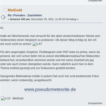
Gespeichert
MetGold
Re: Pseudos - Zuarbeiten
«
Antwort #43 am:
Dezember 05, 2011, 11:49:18 Vormittag »
Hi,
hatte am Wochenende mal versucht für die stark verwechselbaren Stücke (am
Seitenende) einen Vergleich zu probieren. Ob dieser Weg richtig ist, bin ich
mir noch nicht so sicher!
Für den angeregten Graphen, Flußdiagram oder PAP wäre es prima, wenn da
jemand, der sich schon tiefer mit so einem Identifikationsablauf bei Meteoriten
befasst hat, verantwortlich zeichnen würde und mir seine Zuarbeit als jpg
oder wie auch immer übergeben würde. Kann natürlich auch hier in dem
Thema erstmal gezeigt und zur Diskussion gestellt werden.
Geeignetes Bildmaterial müßte in jedem Fall noch her und bestehende Fotos
würden, wenn notwendig, ausgetauscht.
www.pseudometeorite.de
MetGold
Gespeichert