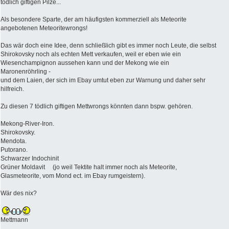
tödlich giftigen Pilze...
Als besondere Sparte, der am häufigsten kommerziell als Meteorite
angebotenen Meteoritewrongs!
Das wär doch eine Idee, denn schließlich gibt es immer noch Leute, die selbst
Shirokovsky noch als echten Mett verkaufen, weil er eben wie ein
Wiesenchampignon aussehen kann und der Mekong wie ein
Maronenröhrling -
und dem Laien, der sich im Ebay umtut eben zur Warnung und daher sehr
hilfreich.
Zu diesen 7 tödlich giftigen Mettwrongs könnten dann bspw. gehören.
Mekong-River-Iron.
Shirokovsky.
Mendota.
Putorano.
Schwarzer Indochinit
Grüner Moldavit (jo weil Tektite halt immer noch als Meteorite,
Glasmeteorite, vom Mond ect. im Ebay rumgeistern).
Wär des nix?
Mettmann