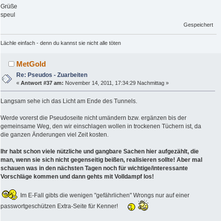
Grüße
speul
Gespeichert
Lächle einfach - denn du kannst sie nicht alle töten
MetGold
Re: Pseudos - Zuarbeiten
«
Antwort #37 am:
November 14, 2011, 17:34:29 Nachmittag »
Langsam sehe ich das Licht am Ende des Tunnels.
Werde vorerst die Pseudoseite nicht umändern bzw. ergänzen bis der
gemeinsame Weg, den wir einschlagen wollen in trockenen Tüchern ist, da
die ganzen Änderungen viel Zeit kosten.
Ihr habt schon viele nützliche und gangbare Sachen hier aufgezählt, die
man, wenn sie sich nicht gegenseitig beißen, realisieren sollte! Aber mal
schauen was in den nächsten Tagen noch für wichtige/interessante
Vorschläge kommen und dann gehts mit Volldampf los!
Im E-Fall gibts die wenigen "gefährlichen" Wrongs nur auf einer
passwortgeschützen Extra-Seite für Kenner!