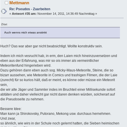
Mettmann
Re: Pseudos - Zuarbeiten
«
Antwort #35 am:
November 14, 2011, 14:36:49 Nachmittag »
Zitat
Auch wenns mich etwas anstinkt
Huch? Das war aber gar nicht beabsichtigt. Wollte konstruktiv sein.
Indem ich mich vesrucht hab, in erm, den Laien mich hineinzuversetzen und
eben aus der Erfahrung, was mir so ois immer als vermeintlicher
Meteoritenfund hingerieben wird.
Dazu gehören dann eben auch sog. Micky-Maus-Meteorite, Steine, die so
bizarr aussehen, wie Meteorite in Comics und trashigen Filmen, die der Laie
(zurecht) für so kurios hält, daß er meint, es könne oder müsse ein Meteorit
sein,
die wir alte Jäger und Sammler indes im Bruchteil einer Millisekunde sofort
abtäten und daher vielleicht gar nicht daren denken würden, solcherart auf
die Pseudoseite zu nehmen.
Bessere Idee:
Man kann ja Shirokovsky, Putorano, Mekong usw. durchaus hernehmen.
Und zwar,
so ähnlich, wie wirs in der Schule noch gelernt hatten, die Sieben heimischen