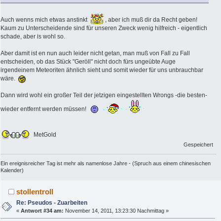
Auch wenns mich etwas anstinkt
, aber ich muß dir da Recht geben!
Kaum zu Unterscheidende sind für unseren Zweck wenig hilfreich - eigentlich
schade, aber is wohl so.
Aber damit ist en nun auch leider nicht getan, man muß von Fall zu Fall
entscheiden, ob das Stück "Geröll" nicht doch fürs ungeübte Auge
irgendeinem Meteoriten ähnlich sieht und somit wieder für uns unbrauchbar
wäre.
Dann wird wohl ein großer Teil der jetzigen eingestellten Wrongs -die besten-
wieder entfernt werden müssen!
MetGold
Gespeichert
Ein ereignisreicher Tag ist mehr als namenlose Jahre - (Spruch aus einem chinesischen
Kalender)
stollentroll
Re: Pseudos - Zuarbeiten
«
Antwort #34 am:
November 14, 2011, 13:23:30 Nachmittag »