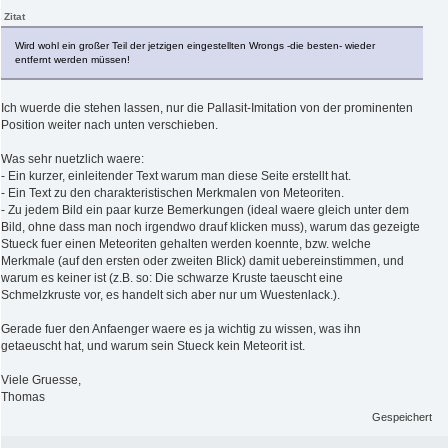
Zitat
Wird wohl ein großer Teil der jetzigen eingestellten Wrongs -die besten- wieder
entfernt werden müssen!
Ich wuerde die stehen lassen, nur die Pallasit-Imitation von der prominenten
Position weiter nach unten verschieben.
Was sehr nuetzlich waere:
- Ein kurzer, einleitender Text warum man diese Seite erstellt hat.
- Ein Text zu den charakteristischen Merkmalen von Meteoriten.
- Zu jedem Bild ein paar kurze Bemerkungen (ideal waere gleich unter dem
Bild, ohne dass man noch irgendwo drauf klicken muss), warum das gezeigte
Stueck fuer einen Meteoriten gehalten werden koennte, bzw. welche
Merkmale (auf den ersten oder zweiten Blick) damit uebereinstimmen, und
warum es keiner ist (z.B. so: Die schwarze Kruste taeuscht eine
Schmelzkruste vor, es handelt sich aber nur um Wuestenlack.).
Gerade fuer den Anfaenger waere es ja wichtig zu wissen, was ihn
getaeuscht hat, und warum sein Stueck kein Meteorit ist.
Viele Gruesse,
Thomas
Gespeichert