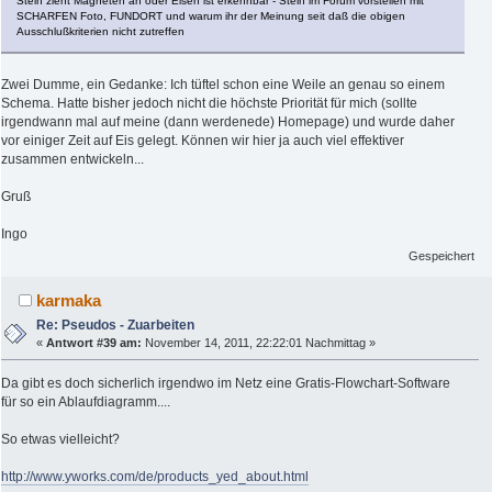
Stein zieht Magneten an oder Eisen ist erkennbar - Stein im Forum vorstellen mit
SCHARFEN Foto, FUNDORT und warum ihr der Meinung seit daß die obigen
Ausschlußkriterien nicht zutreffen
Zwei Dumme, ein Gedanke: Ich tüftel schon eine Weile an genau so einem
Schema. Hatte bisher jedoch nicht die höchste Priorität für mich (sollte
irgendwann mal auf meine (dann werdenede) Homepage) und wurde daher
vor einiger Zeit auf Eis gelegt. Können wir hier ja auch viel effektiver
zusammen entwickeln...
Gruß
Ingo
Gespeichert
karmaka
Re: Pseudos - Zuarbeiten
«
Antwort #39 am:
November 14, 2011, 22:22:01 Nachmittag »
Da gibt es doch sicherlich irgendwo im Netz eine Gratis-Flowchart-Software
für so ein Ablaufdiagramm....
So etwas vielleicht?
http://www.yworks.com/de/products_yed_about.html