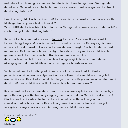
mal hilfreicher, als ausgerechnet die berühmtesten Fälschungen und Wrongs, die
derart viele Merkmale eines Metoriten aufweisen, daß zunächst sogar die Fachwelt
drauf reingefallen ist!
I woaß ned, gehts Euch nicht so, daß ihr mindestens die Wochen zween vermeintlich
Metteigenfunde präsentiert bekommts?
Wo zu 60% der hinterletzte Sch.... für einen Mett gehalten wird und die anderen 40%
in oben angeführten Katalog fallen?
Ihr müßt Euch schon entscheinden,
für wen
ihr diese Pseudomettseite macht.
Für den langjährigen Meteoritensammler, der sich an irdischer Mimikry ergetzt, also
referentiell für den oiiiiden Hasen im Forum, der dann sagt: Reschpekt, dös schaut
aus wie ein Meteorit, oder für den völlig unbeleckten, der glaubt einen Meteoriten
gefunden zu haben, wie es eben Kototev und andere machen,
die eben Teile hinstellen, die sie zweifelsohne gezeigt bekommen, und die so
abweging sind, daß wir Mettfexxe uns dazu gar nicht äußern würden.
Vastehst, ich wär hell aufbegeistert, wenn der Laie uns mal solche Sachen
präsentieren tät, worauf der styria-met oder der Dave auf einer Messe reingefallen
sind, statt diese Geröllhalde, wost Dich fragst, wie zum Geyer kommen die überhaupt
drauf, daß das ein Mett sein solle, ham die koa Internet oder was?
Kennst doch selber hier aus dem Forum, bei dem was explizit oder unterschwellig in
guter Hoffnung zur Bestimmung vorgelegt wird, obs ned ein Mett ist - und wo von 50
Stücken vielleicht mal ein halbes dabei ist, wo ich und Du sich sagen, nu
immerhin...hat sich der Finder Gedanken gemacht und sich informiert, das geht
wenigstens einigermaßen in die Richtung, wie ein Mett ausschaut.
Oder seh ich das falsch?
Mettmann