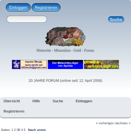
Einloggen
Registrieren
20 JAHRE FORUM (online seit: 12. April 2006)
Übersicht
Hilfe
Suche
Einloggen
Registrieren
« vorheriges
nächstes »
Seiten:
1
2
[
3
]
4
5
Nach unten