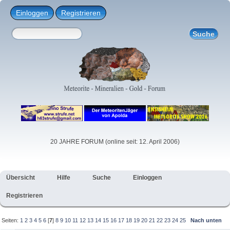
Einloggen
Registrieren
20 JAHRE FORUM (online seit: 12. April 2006)
Übersicht
Hilfe
Suche
Einloggen
Registrieren
Seiten:
1
2
3
4
5
6
[
7
]
8
9
10
11
12
13
14
15
16
17
18
19
20
21
22
23
24
25
Nach unten