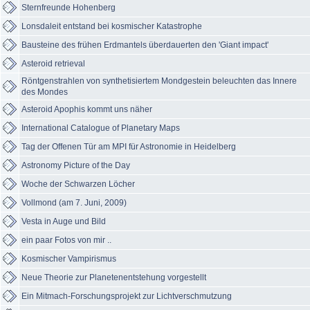
Sternfreunde Hohenberg
Lonsdaleit entstand bei kosmischer Katastrophe
Bausteine ​​des frühen Erdmantels überdauerten den 'Giant impact'
Asteroid retrieval
Röntgenstrahlen von synthetisiertem Mondgestein beleuchten das Innere
des Mondes
Asteroid Apophis kommt uns näher
International Catalogue of Planetary Maps
Tag der Offenen Tür am MPI für Astronomie in Heidelberg
Astronomy Picture of the Day
Woche der Schwarzen Löcher
Vollmond (am 7. Juni, 2009)
Vesta in Auge und Bild
ein paar Fotos von mir ..
Kosmischer Vampirismus
Neue Theorie zur Planetenentstehung vorgestellt
Ein Mitmach-Forschungsprojekt zur Lichtverschmutzung