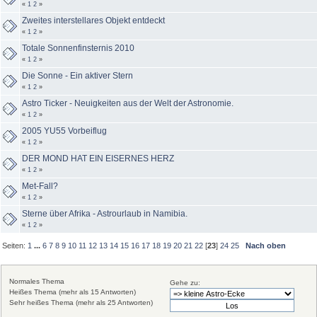
«
1
2
»
Zweites interstellares Objekt entdeckt
«
1
2
»
Totale Sonnenfinsternis 2010
«
1
2
»
Die Sonne - Ein aktiver Stern
«
1
2
»
Astro Ticker - Neuigkeiten aus der Welt der Astronomie.
«
1
2
»
2005 YU55 Vorbeiflug
«
1
2
»
DER MOND HAT EIN EISERNES HERZ
«
1
2
»
Met-Fall?
«
1
2
»
Sterne über Afrika - Astrourlaub in Namibia.
«
1
2
»
Seiten:
1
...
6
7
8
9
10
11
12
13
14
15
16
17
18
19
20
21
22
[
23
]
24
25
Nach oben
Normales Thema
Gehe zu:
Heißes Thema (mehr als 15 Antworten)
Sehr heißes Thema (mehr als 25 Antworten)