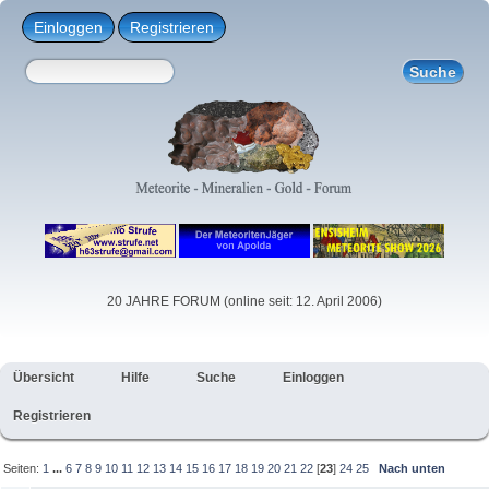
Einloggen
Registrieren
20 JAHRE FORUM (online seit: 12. April 2006)
Übersicht
Hilfe
Suche
Einloggen
Registrieren
Seiten:
1
...
6
7
8
9
10
11
12
13
14
15
16
17
18
19
20
21
22
[
23
]
24
25
Nach unten