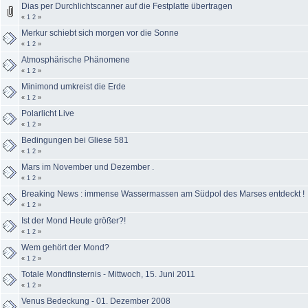
Dias per Durchlichtscanner auf die Festplatte übertragen
«
1
2
»
Merkur schiebt sich morgen vor die Sonne
«
1
2
»
Atmosphärische Phänomene
«
1
2
»
Minimond umkreist die Erde
«
1
2
»
Polarlicht Live
«
1
2
»
Bedingungen bei Gliese 581
«
1
2
»
Mars im November und Dezember .
«
1
2
»
Breaking News : immense Wassermassen am Südpol des Marses entdeckt !
«
1
2
»
Ist der Mond Heute größer?!
«
1
2
»
Wem gehört der Mond?
«
1
2
»
Totale Mondfinsternis - Mittwoch, 15. Juni 2011
«
1
2
»
Venus Bedeckung - 01. Dezember 2008