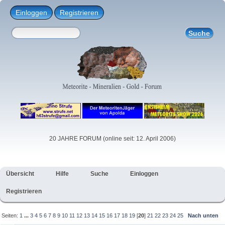
Einloggen
Registrieren
20 JAHRE FORUM (online seit: 12. April 2006)
Übersicht
Hilfe
Suche
Einloggen
Registrieren
Seiten:
1
...
3
4
5
6
7
8
9
10
11
12
13
14
15
16
17
18
19
[
20
]
21
22
23
24
25
Nach unten