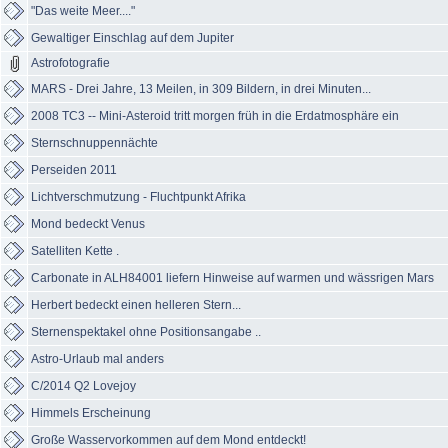
"Das weite Meer...."
Gewaltiger Einschlag auf dem Jupiter
Astrofotografie
MARS - Drei Jahre, 13 Meilen, in 309 Bildern, in drei Minuten...
2008 TC3 -- Mini-Asteroid tritt morgen früh in die Erdatmosphäre ein
Sternschnuppennächte
Perseiden 2011
Lichtverschmutzung - Fluchtpunkt Afrika
Mond bedeckt Venus
Satelliten Kette .
Carbonate in ALH84001 liefern Hinweise auf warmen und wässrigen Mars
Herbert bedeckt einen helleren Stern...
Sternenspektakel ohne Positionsangabe ..
Astro-Urlaub mal anders
C/2014 Q2 Lovejoy
Himmels Erscheinung
Große Wasservorkommen auf dem Mond entdeckt!