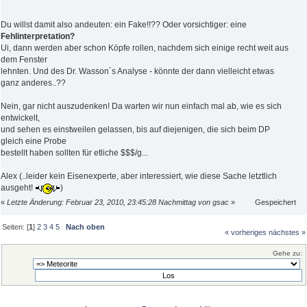
Du willst damit also andeuten: ein Fake!!?? Oder vorsichtiger: eine
Fehlinterpretation?
Ui, dann werden aber schon Köpfe rollen, nachdem sich einige recht weit aus
dem Fenster
lehnten. Und des Dr. Wasson´s Analyse - könnte der dann vielleicht etwas
ganz anderes..??
Nein, gar nicht auszudenken! Da warten wir nun einfach mal ab, wie es sich
entwickelt,
und sehen es einstweilen gelassen, bis auf diejenigen, die sich beim DP
gleich eine Probe
bestellt haben sollten für etliche $$$/g...
Alex (..leider kein Eisenexperte, aber interessiert, wie diese Sache letztlich
ausgeht!
)
«
Letzte Änderung: Februar 23, 2010, 23:45:28 Nachmittag von gsac
»
Gespeichert
Seiten: [
1
]
2
3
4
5
Nach oben
« vorheriges
nächstes »
Gehe zu: