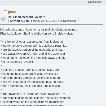
Gespeichert
gsac
Re: Eisen-Meteorit Lovina ?
«
Antwort #10 am:
Februar 23, 2010, 21:17:59 Nachmittag »
Ich gebe dazu noch kommentarlos mal die Meinung meines
Physikerkollegen Sterling Webb von der US-Liste weiter:
"> I think what we all assume, just from looking at
> the remarkable photograph, is that these pyramids
> are the taenite portion of the meteorite and that
> sea water, oxygen, UV light, and all the agents of
> weathering has eaten the kamacite away entirely
> to miraculously reveal it.
>
> Both iron phases, taemite and kamacite, are
> isometric-hexoctahedral crystals, which is a
> fancy geometry term for a unit crystal shaped
> like two four-sided pyramids fitted base-to-base.
> More commonly this is called a "cubic" crystal.
>
> The "pyramids" in Lovina are "step" pyramids. I'm
> guessing that the height of those "steps" corresponds
> to what would be the width of the Widmanstätten
> bands if the original structure were in place and