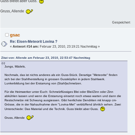
Guss bleibt aber Guss.
Gruss, Allende
Gespeichert
gsac
Re: Eisen-Meteorit Lovina ?
«
Antwort #14 am:
Februar 23, 2010, 23:19:21 Nachmittag »
Zitat von: Allende am Februar 23, 2010, 22:53:47 Nachmittag
Jungs, Mädels,
Nochmals, das ist nichts anderes als ein Guss-Stück. Derartige "Meteorite" finden
sich bei der Stahlherstellung in grossen Gussköpfen in jedem Stahlwerk.
Lunkerbildung bei der Erstarrung von (Stahl)schmelzen.
Für die Heimwerker unter Euch: Schmelzflüssiges Blei oder Blei/Zinn oder Zinn
abkühlen lassen und wenn die Erstarrung einsetzt noch etwas warten und dann die
Restschmelze mit Schwung ausgiessen. Gibt herrlichste Dendriten mit knapp cm-
Grösse, die in der Nahaufnahme dem "Lovina-Met" verblüffend ähnlich sehen. Zwei
Unterschiede: Das Material und die Technik. Guss bleibt aber Guss.
Gruss, Allende