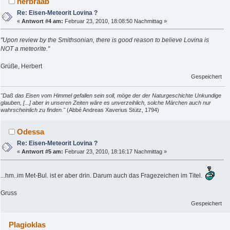
herbraab
Re: Eisen-Meteorit Lovina ?
«
Antwort #4 am:
Februar 23, 2010, 18:08:50 Nachmittag »
"Upon review by the Smithsonian, there is good reason to believe Lovina is
NOT a meteorite."
Grüße, Herbert
Gespeichert
"Daß das Eisen vom Himmel gefallen sein soll, möge der der Naturgeschichte Unkundige
glauben, [...] aber in unseren Zeiten wäre es unverzeihlich, solche Märchen auch nur
wahrscheinlich zu finden."
(Abbé Andreas Xaverius Stütz, 1794)
Odessa
Re: Eisen-Meteorit Lovina ?
«
Antwort #5 am:
Februar 23, 2010, 18:16:17 Nachmittag »
...hm..im Met-Bul. ist er aber drin. Darum auch das Fragezeichen im Titel.
Gruss
Gespeichert
Plagioklas