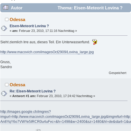
Autor
Thema: Eisen-Meteorit Lovina ?
(Gelesen 22776 mal)
Odessa
Eisen-Meteorit Lovina ?
«
am:
Februar 23, 2010, 17:11:16 Nachmittag »
Sieht ziemlich Irre aus, dieses Teil. Ein Unterwasserfund.
http://www.macovich.com/imagesOct2909/Lovina_large.jpg
Gruss,
Sandro
Gespeichert
Odessa
Re: Eisen-Meteorit Lovina ?
«
Antwort #1 am:
Februar 23, 2010, 17:24:42 Nachmittag »
http://images.google.ch/imgres?
imgurl=http://www.macovich.com/imagesOct2909/Lovina_large.jpg&imgrefurl=htt
An8YqY6o7VWYe5IRCR0u4uFvc=&h=1498&w=2400&sz=1480&hl=de&start=1&