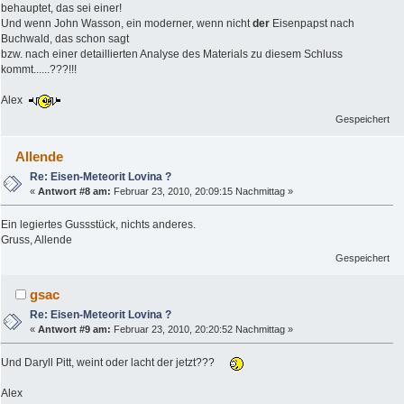
behauptet, das sei einer!
Und wenn John Wasson, ein moderner, wenn nicht
der
Eisenpapst nach
Buchwald, das schon sagt
bzw. nach einer detaillierten Analyse des Materials zu diesem Schluss
kommt......???!!!
Alex
Gespeichert
Allende
Re: Eisen-Meteorit Lovina ?
«
Antwort #8 am:
Februar 23, 2010, 20:09:15 Nachmittag »
Ein legiertes Gussstück, nichts anderes.
Gruss, Allende
Gespeichert
gsac
Re: Eisen-Meteorit Lovina ?
«
Antwort #9 am:
Februar 23, 2010, 20:20:52 Nachmittag »
Und Daryll Pitt, weint oder lacht der jetzt???
Alex