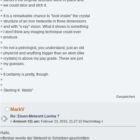
> we could slice and etch it.
>
> It is a remarkable chance to "look inside" the crystal
> structure of an iron meteorite in three dimensions
> and with "x-ray" vision. What it shows is something
> I don't think any imaging technique could ever
> produce.
>
> I'm not a petrologist, you understand, just an old
> physicist and anything bigger than an atom (like
> crystals) is above my pay grade. These are just
> my guesses.
>
> It certainly is pretty, though.
>
>
> Sterling K. Webb"
Gespeichert
MarkV
Re: Eisen-Meteorit Lovina ?
«
Antwort #11 am:
Februar 23, 2010, 21:27:10 Nachmittag »
Hallo,
offenbar wurde der Meteorit in Scheiben geschnitten: