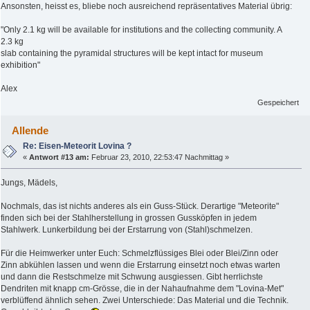
Ansonsten, heisst es, bliebe noch ausreichend repräsentatives Material übrig:
"Only 2.1 kg will be available for institutions and the collecting community. A
2.3 kg
slab containing the pyramidal structures will be kept intact for museum
exhibition"
Alex
Gespeichert
Allende
Re: Eisen-Meteorit Lovina ?
«
Antwort #13 am:
Februar 23, 2010, 22:53:47 Nachmittag »
Jungs, Mädels,
Nochmals, das ist nichts anderes als ein Guss-Stück. Derartige "Meteorite"
finden sich bei der Stahlherstellung in grossen Gussköpfen in jedem
Stahlwerk. Lunkerbildung bei der Erstarrung von (Stahl)schmelzen.
Für die Heimwerker unter Euch: Schmelzflüssiges Blei oder Blei/Zinn oder
Zinn abkühlen lassen und wenn die Erstarrung einsetzt noch etwas warten
und dann die Restschmelze mit Schwung ausgiessen. Gibt herrlichste
Dendriten mit knapp cm-Grösse, die in der Nahaufnahme dem "Lovina-Met"
verblüffend ähnlich sehen. Zwei Unterschiede: Das Material und die Technik.