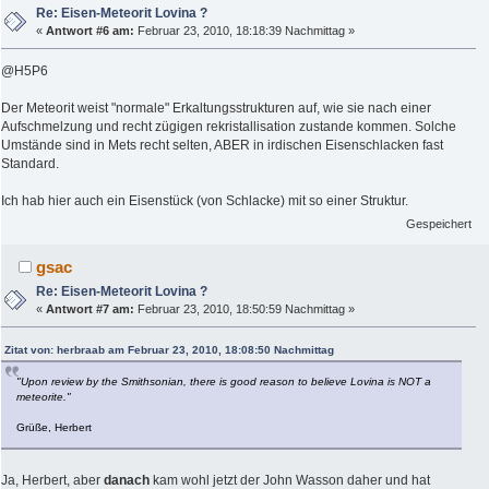
Re: Eisen-Meteorit Lovina ?
«
Antwort #6 am:
Februar 23, 2010, 18:18:39 Nachmittag »
@H5P6
Der Meteorit weist "normale" Erkaltungsstrukturen auf, wie sie nach einer
Aufschmelzung und recht zügigen rekristallisation zustande kommen. Solche
Umstände sind in Mets recht selten, ABER in irdischen Eisenschlacken fast
Standard.
Ich hab hier auch ein Eisenstück (von Schlacke) mit so einer Struktur.
Gespeichert
gsac
Re: Eisen-Meteorit Lovina ?
«
Antwort #7 am:
Februar 23, 2010, 18:50:59 Nachmittag »
Zitat von: herbraab am Februar 23, 2010, 18:08:50 Nachmittag
"Upon review by the Smithsonian, there is good reason to believe Lovina is NOT a
meteorite."
Grüße, Herbert
Ja, Herbert, aber
danach
kam wohl jetzt der John Wasson daher und hat