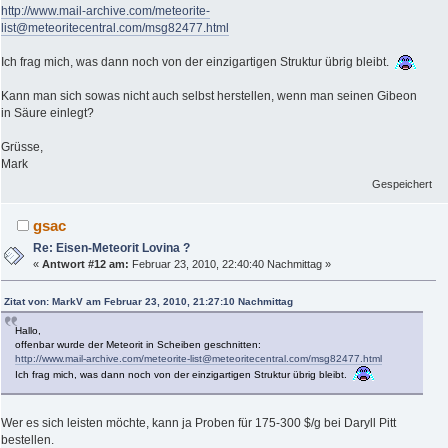
http://www.mail-archive.com/meteorite-
list@meteoritecentral.com/msg82477.html
Ich frag mich, was dann noch von der einzigartigen Struktur übrig bleibt.
Kann man sich sowas nicht auch selbst herstellen, wenn man seinen Gibeon
in Säure einlegt?
Grüsse,
Mark
Gespeichert
gsac
Re: Eisen-Meteorit Lovina ?
«
Antwort #12 am:
Februar 23, 2010, 22:40:40 Nachmittag »
Zitat von: MarkV am Februar 23, 2010, 21:27:10 Nachmittag
Hallo,
offenbar wurde der Meteorit in Scheiben geschnitten:
http://www.mail-archive.com/meteorite-list@meteoritecentral.com/msg82477.html
Ich frag mich, was dann noch von der einzigartigen Struktur übrig bleibt.
Wer es sich leisten möchte, kann ja Proben für 175-300 $/g bei Daryll Pitt
bestellen.