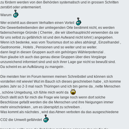
zu fördern werden von den Behörden systematisch und in grossen Schritten
zerstört oder untermeniert.
Warum
Wer erziehlt aus diesem Verhalten einen Vorteil
Die Gewerbetreibenden der umliegenden Orte bestimmt nicht, es werden
fadenscheinige Gründe ( Chemie , die wir überhauptnicht verwenden da sie
für uns selbst zu gefährlich ist und den Aufwand nicht lohnt ) angegeben.
Wenn ich bedenke, was vom Tourismus dort so alles abhängt , Einzelhandel ,
Gastronomie , Hotels , Pensionen und so weiter und so weiter.
dann liegt in diesen Gruppen auch ein gehöriges Wählerpotenzial .
Nun glaube ich auch das genau diese Gruppen über dies Vorgänge
unzureichend informiert sind und sich ihrer Lage gar nicht so bewußt sind.
Da scheint es an Aufklärung zu mangeln .
Die meisten hier im Forum kennen meinen Schreibstiel und können sich
vorstellen mit wieviel Wut im Bauch ich dieses geschrieben habe , ich komme
jedes Jahr so 2-3 mal nach Thüringen und ich bin gerne da , nette Menschen
, schöne Umgebung, ich fühle mich wohl da
Doch stellt sich für mich die Frage wie lange noch wenn dort solche
Beschlüsse gefaßt werden die die Menschen und ihre Neigungen immer
mehr einschränken , um es überspitzt zu schreiben .
Was kommt als nächstes , wird das Atmen verboten da das ausgeschiedene
CO2 die Umwelt gefährdet