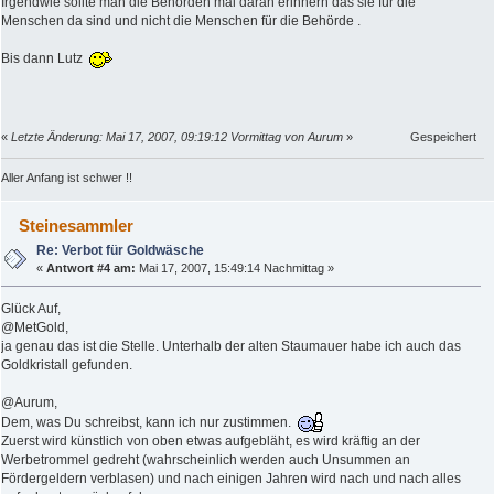
Irgendwie sollte man die Behörden mal daran erinnern das sie für die
Menschen da sind und nicht die Menschen für die Behörde .
Bis dann Lutz
«
Letzte Änderung: Mai 17, 2007, 09:19:12 Vormittag von Aurum
»
Gespeichert
Aller Anfang ist schwer !!
Steinesammler
Re: Verbot für Goldwäsche
«
Antwort #4 am:
Mai 17, 2007, 15:49:14 Nachmittag »
Glück Auf,
@MetGold,
ja genau das ist die Stelle. Unterhalb der alten Staumauer habe ich auch das
Goldkristall gefunden.
@Aurum,
Dem, was Du schreibst, kann ich nur zustimmen.
Zuerst wird künstlich von oben etwas aufgebläht, es wird kräftig an der
Werbetrommel gedreht (wahrscheinlich werden auch Unsummen an
Fördergeldern verblasen) und nach einigen Jahren wird nach und nach alles