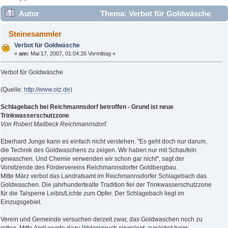
Autor
Thema: Verbot für Goldwäsche
(Gelesen 24500 mal)
Steinesammler
Verbot für Goldwäsche
«
am:
Mai 17, 2007, 01:04:26 Vormittag »
Verbot für Goldwäsche
(Quelle:
http://www.otz.de
)
Schlagebach bei Reichmannsdorf betroffen - Grund ist neue
Trinkwasserschutzzone
Von Robert Mailbeck Reichmannsdorf.
Eberhard Junge kann es einfach nicht verstehen. "Es geht doch nur darum,
die Technik des Goldwaschens zu zeigen. Wir haben nur mit Schaufeln
gewaschen. Und Chemie verwenden wir schon gar nicht", sagt der
Vorsitzende des Fördervereins Reichmannsdorfer Goldbergbau.
Mitte März verbot das Landratsamt im Reichmannsdorfer Schlagebach das
Goldwaschen. Die jahrhundertealte Tradition fiel der Trinkwasserschutzzone
für die Talsperre Leibis/Lichte zum Opfer. Der Schlagebach liegt im
Einzugsgebiet.
Verein und Gemeinde versuchen derzeit zwar, das Goldwaschen noch zu