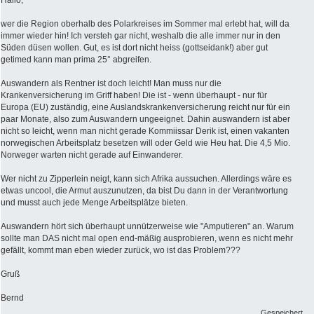
Hallo,
wer die Region oberhalb des Polarkreises im Sommer mal erlebt hat, will da
immer wieder hin! Ich versteh gar nicht, weshalb die alle immer nur in den
Süden düsen wollen. Gut, es ist dort nicht heiss (gottseidank!) aber gut
getimed kann man prima 25° abgreifen.
Auswandern als Rentner ist doch leicht! Man muss nur die
Krankenversicherung im Griff haben! Die ist - wenn überhaupt - nur für
Europa (EU) zuständig, eine Auslandskrankenversicherung reicht nur für ein
paar Monate, also zum Auswandern ungeeignet. Dahin auswandern ist aber
nicht so leicht, wenn man nicht gerade Kommiissar Derik ist, einen vakanten
norwegischen Arbeitsplatz besetzen will oder Geld wie Heu hat. Die 4,5 Mio.
Norweger warten nicht gerade auf Einwanderer.
Wer nicht zu Zipperlein neigt, kann sich Afrika aussuchen. Allerdings wäre es
etwas uncool, die Armut auszunutzen, da bist Du dann in der Verantwortung
und musst auch jede Menge Arbeitsplätze bieten.
Auswandern hört sich überhaupt unnützerweise wie "Amputieren" an. Warum
sollte man DAS nicht mal open end-mäßig ausprobieren, wenn es nicht mehr
gefällt, kommt man eben wieder zurück, wo ist das Problem???
Gruß
Bernd
Gespeichert