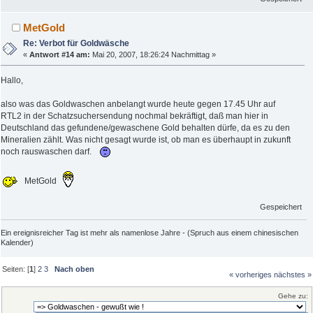
MetGold
Re: Verbot für Goldwäsche
«
Antwort #14 am:
Mai 20, 2007, 18:26:24 Nachmittag »
Hallo,
also was das Goldwaschen anbelangt wurde heute gegen 17.45 Uhr auf
RTL2 in der Schatzsuchersendung nochmal bekräftigt, daß man hier in
Deutschland das gefundene/gewaschene Gold behalten dürfe, da es zu den
Mineralien zählt. Was nicht gesagt wurde ist, ob man es überhaupt in zukunft
noch rauswaschen darf.
MetGold
Gespeichert
Ein ereignisreicher Tag ist mehr als namenlose Jahre - (Spruch aus einem chinesischen
Kalender)
Seiten: [
1
]
2
3
Nach oben
« vorheriges
nächstes »
Gehe zu: