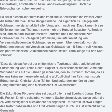
retten. Mitte April wurde dazu Widerspruch eingelegt, zunächst beim
Landratsamt, anschließend beim Landesverwaltungsamt. Doch die
Erfolgschancen scheinen gering.
So fiel in diesem Jahr bereits das traditionelle Anwaschen ins Wasser. Auch
die bisher alle zwei Jahre stattgefundene und eigentlich für Juli geplante
Goldwaschmeisterschaft fällt aller Voraussicht nach aus. Dazu kamen bis zu
50 Teilnehmer aus Thüringen sowie mehrere Hundert Besucher. Außerdem
sind jährlich rund 150 interessierte Touristen und Einheimische zum
Goldwaschen ins Schlagetal gekommen, um unter Anleitung von
Vereinsmitgliedern das Goldwaschen zu lernen. Über den dafür von den
Behörden gemachten Vorschlag, das Goldwaschen mit Eimern voll Kies und
ein paar versteckten Goldkörnchen nachzustellen, kann Junge nur den Kopf
schütteln.
"Dass durch das Verbot der einheimische Tourismus leidet, spielte bei der
Entscheidung wohl keine Rolle", klagt er. "Das ist schlecht für die Gemeinde.
Wir haben uns auf die Fahnen geschrieben, den Tourismus zu fördern, da es
bei uns keine nennenswerte Industrie gibt", pflichtet ihm Reichmannsdorfs
Bürgermeister Christian Jahn (BI) bei. Und außerdem gehöre zu einer
Goldgräbersiedlung eine Meisterschaft im Goldwaschen.
Die Zukunft des Fördervereins sei derzeit offen, sagt Eberhard Junge. Denn
die Freizeit für eine scheinbar verlorene Sache einzusetzen, davon seien die
26 Vereinsmitglieder alles andere als begeistert. Der Verein ist etwa Träger
des Rotschnabelnestes und führt Wanderungen durch.Das ist schlecht für die
Gemeinde.