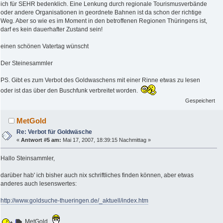
ich für SEHR bedenklich. Eine Lenkung durch regionale Tourismusverbände
oder andere Organisationen in geordnete Bahnen ist da schon der richtige
Weg. Aber so wie es im Moment in den betroffenen Regionen Thüringens ist,
darf es kein dauerhafter Zustand sein!
einen schönen Vatertag wünscht
Der Steinesammler
PS. Gibt es zum Verbot des Goldwaschens mit einer Rinne etwas zu lesen
oder ist das über den Buschfunk verbreitet worden.
Gespeichert
MetGold
Re: Verbot für Goldwäsche
«
Antwort #5 am:
Mai 17, 2007, 18:39:15 Nachmittag »
Hallo Steinsammler,
darüber hab' ich bisher auch nix schriftliches finden können, aber etwas
anderes auch lesenswertes:
http://www.goldsuche-thueringen.de/_aktuell/index.htm
MetGold