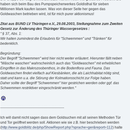
haben sich beim Bau des Pumpspeicherwerkes Goldisthal für sieben
Millionen Mark kaufen lassen. Was von dieser Seite her gegen das
Goldwaschen betrieben wird, ist für mich purer aktionismus!
Zitat aus BUND LV Thüringen e.V., 29.08.2003, Stellungnahme zum Zweiten
Gesetz zur Änderung des Thüringer Wassergesetzes :
" § 37, Abs. 1:
Wir halten zumindest die Erlaubnis für "Schwemmen" und "Tränken" für
bedenklich.
Begründung:
Der Begriff "Schwemmen" wird hier nicht weiter erläutert. Hierunter fällt neben
"Wäsche waschen" wahrscheinlich auch das "Goldwaschen" mit erheblichen
Eingriffen in das Makrozoobenthos, in die Bodenflora und Fauna. Das
Goldwaschen findet vielfach auf Kiesbänken, die als Laichhabitat nötig sind,
statt und kann u.a. die Störung der Kolmationsschicht zur Folge haben.
Daher sollte der Begriff "Schwemmen" hier gestrichen werden oder ggf. das
Schwemmen restriktiver eingeschränkt werden."
-------------------------------------------------------
Ich will damit nicht sagen dass dem Goldsuchen mit all seinen Methoden Tür
und Tor geöffnet werden soll. Aktionen wie sie z.B. hier beschrieben werden
(
http://www.goldblitz.de/php/ShowReport.php?sprache=ger&report=112
) halte