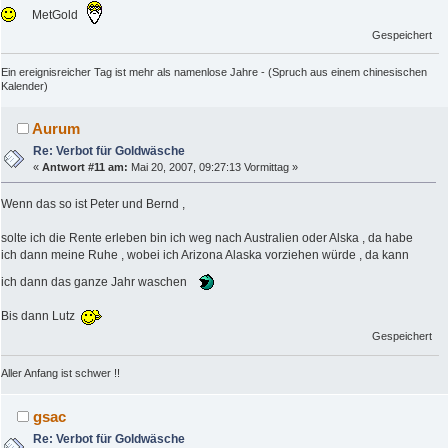
MetGold
Gespeichert
Ein ereignisreicher Tag ist mehr als namenlose Jahre - (Spruch aus einem chinesischen
Kalender)
Aurum
Re: Verbot für Goldwäsche
«
Antwort #11 am:
Mai 20, 2007, 09:27:13 Vormittag »
Wenn das so ist Peter und Bernd ,
solte ich die Rente erleben bin ich weg nach Australien oder Alska , da habe
ich dann meine Ruhe , wobei ich Arizona Alaska vorziehen würde , da kann
ich dann das ganze Jahr waschen
Bis dann Lutz
Gespeichert
Aller Anfang ist schwer !!
gsac
Re: Verbot für Goldwäsche