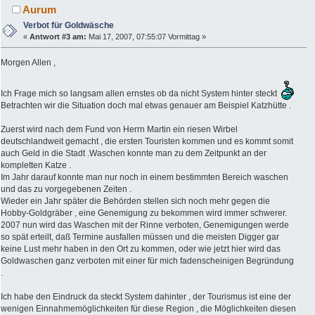
Aurum
Verbot für Goldwäsche
«
Antwort #3 am:
Mai 17, 2007, 07:55:07 Vormittag »
Morgen Allen ,
Ich Frage mich so langsam allen ernstes ob da nicht System hinter steckt
Betrachten wir die Situation doch mal etwas genauer am Beispiel Katzhütte .
Zuerst wird nach dem Fund von Herrn Martin ein riesen Wirbel
deutschlandweit gemacht , die ersten Touristen kommen und es kommt somit
auch Geld in die Stadt .Waschen konnte man zu dem Zeitpunkt an der
kompletten Katze .
Im Jahr darauf konnte man nur noch in einem bestimmten Bereich waschen
und das zu vorgegebenen Zeiten .
Wieder ein Jahr später die Behörden stellen sich noch mehr gegen die
Hobby-Goldgräber , eine Genemigung zu bekommen wird immer schwerer.
2007 nun wird das Waschen mit der Rinne verboten, Genemigungen werde
so spät erteilt, daß Termine ausfallen müssen und die meisten Digger gar
keine Lust mehr haben in den Ort zu kommen, oder wie jetzt hier wird das
Goldwaschen ganz verboten mit einer für mich fadenscheinigen Begründung
.
Ich habe den Eindruck da steckt System dahinter , der Tourismus ist eine der
wenigen Einnahmemöglichkeiten für diese Region , die Möglichkeiten diesen