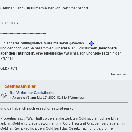
Christian Jahn (BI) Bürgermeister von Reichmannsdorf
16.05.2007
---------------------------------------
Ein anderer Zeitungsartikel wäre mir lieber gewesen...
und dennoch, der Seinesammler wünscht allen Goldsuchern ,
besonders
aber den Thüringern
, eine erfolgreiche Waschsaison und viele Flitter in der
Pfanne!
Glück auf !
Gespeichert
Steinesammler
Re: Verbot für Goldwäsche
«
Antwort #1 am:
Mai 17, 2007, 02:33:45 Vormittag »
und da habe ich noch ein schönes Zitat parat:
Propertius sagt: "Wahrhaft golden ist die Zeit, um Gold ist die höchste Ehre
feil, mit Gold wird Liebe gewonnen, mit Gold Treu und Glauben vertrieben, mit
Gold ist Recht käuflich, dem Gold läuft das Gesetz nach und bald ohne