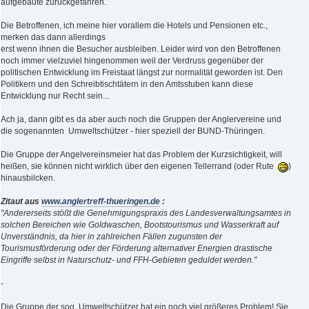
aufgebaute zurückgefahren.
Die Betroffenen, ich meine hier vorallem die Hotels und Pensionen etc.,
merken das dann allerdings
erst wenn ihnen die Besucher ausbleiben. Leider wird von den Betroffenen
noch immer vielzuviel hingenommen weil der Verdruss gegenüber der
politischen Entwicklung im Freistaat längst zur normalität geworden ist. Den
Politikern und den Schreibtischtätern in den Amtsstuben kann diese
Entwicklung nur Recht sein...
Ach ja, dann gibt es da aber auch noch die Gruppen der Anglervereine und
die sogenannten Umweltschützer - hier speziell der BUND-Thüringen.
Die Gruppe der Angelvereinsmeier hat das Problem der Kurzsichtigkeit, will
heißen, sie können nicht wirklich über den eigenen Tellerrand (oder Rute
)
hinausbilcken.
Zitaut aus
www.anglertreff-thueringen.de
:
"Andererseits stößt die Genehmigungspraxis des Landesverwaltungsamtes in
solchen Bereichen wie Goldwaschen, Bootstourismus und Wasserkraft auf
Unverständnis, da hier in zahlreichen Fällen zugunsten der
Tourismusförderung oder der Förderung alternativer Energien drastische
Eingriffe selbst in Naturschutz- und FFH-Gebieten geduldet werden."
-
Die Gruppe der sog. Umweltschützer hat ein noch viel größeres Problem! Sie