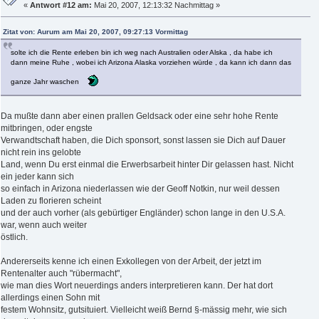
«
Antwort #12 am:
Mai 20, 2007, 12:13:32 Nachmittag »
Zitat von: Aurum am Mai 20, 2007, 09:27:13 Vormittag
solte ich die Rente erleben bin ich weg nach Australien oder Alska , da habe ich
dann meine Ruhe , wobei ich Arizona Alaska vorziehen würde , da kann ich dann das
ganze Jahr waschen
Da mußte dann aber einen prallen Geldsack oder eine sehr hohe Rente
mitbringen, oder engste
Verwandtschaft haben, die Dich sponsort, sonst lassen sie Dich auf Dauer
nicht rein ins gelobte
Land, wenn Du erst einmal die Erwerbsarbeit hinter Dir gelassen hast. Nicht
ein jeder kann sich
so einfach in Arizona niederlassen wie der Geoff Notkin, nur weil dessen
Laden zu florieren scheint
und der auch vorher (als gebürtiger Engländer) schon lange in den U.S.A.
war, wenn auch weiter
östlich.
Andererseits kenne ich einen Exkollegen von der Arbeit, der jetzt im
Rentenalter auch "rübermacht",
wie man dies Wort neuerdings anders interpretieren kann. Der hat dort
allerdings einen Sohn mit
festem Wohnsitz, gutsituiert. Vielleicht weiß Bernd §-mässig mehr, wie sich