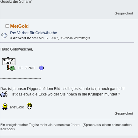
Gesetz die Scham"
Gespeichert
MetGold
Re: Verbot für Goldwäsche
«
Antwort #2 am:
Mai 17, 2007, 06:39:34 Vormittag »
Hallo Goldwäscher,
mir ist zum
.
---------------------------------
Das ist ja unser Digger auf dem Bild - selbiges kannte ich ja noch gar nicht.
Ist das etwa die Ecke wo der Steinbach in die Krümpen mündet ?
MetGold
Gespeichert
Ein ereignisreicher Tag ist mehr als namenlose Jahre - (Spruch aus einem chinesischen
Kalender)