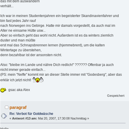
das mit dem auswandern
verhält...
Ich war in meinen Studentenjahren ein begeisterter Skandinavienfahrer und
bin fast jedes Jahr rauf
nach Norwegen ins Gebirge. Hatte mir damals vorgestellt, da auch mal im
Alter ne einsame Hütte usw...
Aber so einfach geht das wohl nicht. Außerdem ist es da winters ziemlich
duster und man müßte
erst mal das Schnapsbrennen lernen (hjemmebrent), um die kalten
Wintertage zu überstehen,
denn bezahlbar ist der ansonsten nicht.
Also: "bleibe im Lande und nähre Dich redlich!" ?????? Offenbar ja auch
nicht immer gerade einfach...
(PS: mein "Neffe" kommt mir an dieser Stelle immer mit "Godesberg", aber das
erklär ich jetzt nicht!
)
gsac aka Alex
Gespeichert
paragraf
Re: Verbot für Goldwäsche
«
Antwort #13 am:
Mai 20, 2007, 17:30:08 Nachmittag »