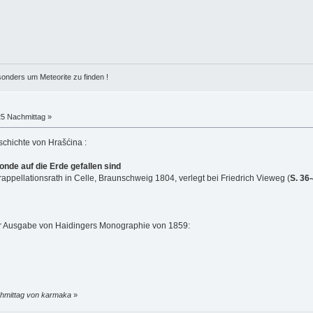
esonders um Meteorite zu finden !
25 Nachmittag »
schichte von Hrašćina :
nde auf die Erde gefallen sind
ppellationsrath in Celle, Braunschweig 1804, verlegt bei Friedrich Vieweg (
S. 36
r Ausgabe von Haidingers Monographie von 1859:
chmittag von karmaka
»