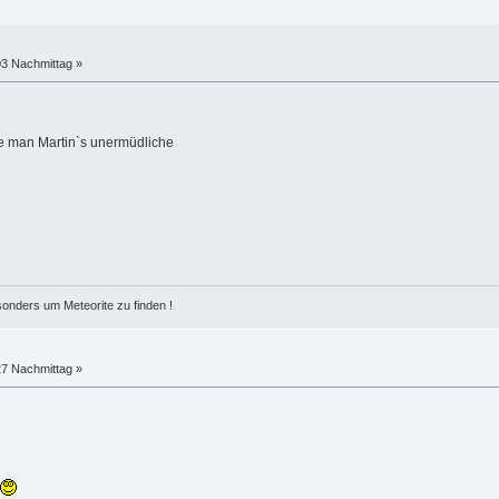
03 Nachmittag »
ie man Martin`s unermüdliche
esonders um Meteorite zu finden !
27 Nachmittag »