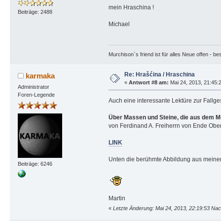
mein Hraschina !
Beiträge: 2488
Michael
Murchison`s friend ist für alles Neue offen - b
Re: Hrašćina / Hraschina
karmaka
«
Antwort #8 am:
Mai 24, 2013, 21:45:
Administrator
Foren-Legende
Auch eine interessante Lektüre zur Fallge
Über Massen und Steine, die aus dem Mo
von Ferdinand A. Freiherrn von Ende Obera
LINK
Unten die berühmte Abbildung aus meine
Beiträge: 6246
Martin
«
Letzte Änderung: Mai 24, 2013, 22:19:53 Na