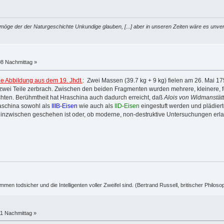
möge der der Naturgeschichte Unkundige glauben, [...] aber in unseren Zeiten wäre es unver
08 Nachmittag »
e Abbildung aus dem 19. Jhdt.
: Zwei Massen (39.7 kg + 9 kg) fielen am 26. Mai
 zwei Teile zerbrach. Zwischen den beiden Fragmenten wurden mehrere, kleinere, 
hten. Berühmtheit hat Hraschina auch dadurch erreicht, daß
Alois von Widmanstät
raschina sowohl als
IIIB-Eisen
wie auch als
IID-Eisen
eingestuft werden und plädiert
inzwischen geschehen ist oder, ob moderne, non-destruktive Untersuchungen erlaub
ummen todsicher und die Intelligenten voller Zweifel sind. (Bertrand Russell, britischer Philos
11 Nachmittag »