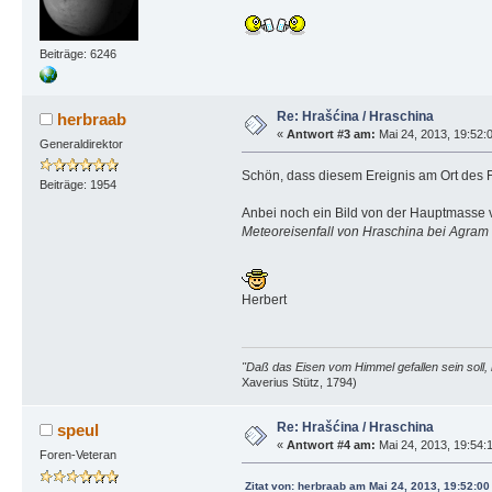
Beiträge: 6246
Re: Hrašćina / Hraschina
herbraab
«
Antwort #3 am:
Mai 24, 2013, 19:52:
Generaldirektor
Schön, dass diesem Ereignis am Ort des F
Beiträge: 1954
Anbei noch ein Bild von der Hauptmasse
Meteoreisenfall von Hraschina bei Agram
Herbert
"Daß das Eisen vom Himmel gefallen sein soll, 
Xaverius Stütz, 1794)
Re: Hrašćina / Hraschina
speul
«
Antwort #4 am:
Mai 24, 2013, 19:54:
Foren-Veteran
Zitat von: herbraab am Mai 24, 2013, 19:52:0