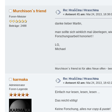
Re: Hrašćina / Hraschina
Murchison´s friend
«
Antwort #1 am:
Mai 24, 2013, 18:38:
Foren-Meister
danke lieber Martin,
Beiträge: 2488
man sollte sich wirklich mal überlegen, w
Forschungsarbeit honoriert !
LG,
Michael
Murchison`s friend ist für alles Neue offen - b
Re: Hrašćina / Hraschina
karmaka
«
Antwort #2 am:
Mai 24, 2013, 18:42:
Administrator
Foren-Legende
Einfach nur lesen, lesen, lesen ...
Das reicht völlig!
Keine Forschung, alles nur
copy & paste
!