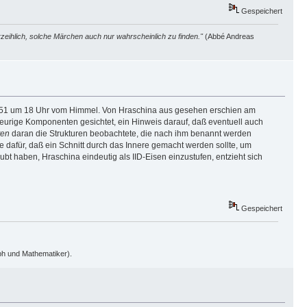
Gespeichert
zeihlich, solche Märchen auch nur wahrscheinlich zu finden."
(Abbé Andreas
 1751 um 18 Uhr vom Himmel. Von Hraschina aus gesehen erschien am
feurige Komponenten gesichtet, ein Hinweis darauf, daß eventuell auch
ten
daran die Strukturen beobachtete, die nach ihm benannt werden
e dafür, daß ein Schnitt durch das Innere gemacht werden sollte, um
t haben, Hraschina eindeutig als IID-Eisen einzustufen, entzieht sich
Gespeichert
oph und Mathematiker).