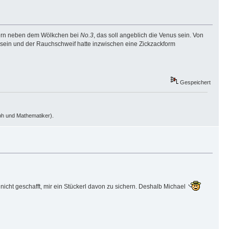
tern neben dem Wölkchen bei
No.3
, das soll angeblich die Venus sein. Von
sein und der Rauchschweif hatte inzwischen eine Zickzackform
Gespeichert
oph und Mathematiker).
 nicht geschafft, mir ein Stückerl davon zu sichern. Deshalb Michael