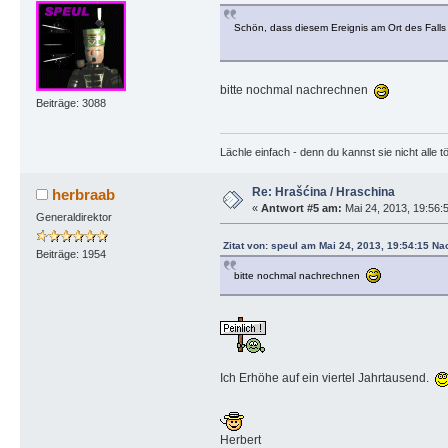
Schön, dass diesem Ereignis am Ort des Falls
bitte nochmal nachrechnen
Beiträge: 3088
Lächle einfach - denn du kannst sie nicht alle t
Re: Hrašćina / Hraschina
herbraab
«
Antwort #5 am:
Mai 24, 2013, 19:56:
Generaldirektor
Zitat von: speul am Mai 24, 2013, 19:54:15 Na
Beiträge: 1954
bitte nochmal nachrechnen
Ich Erhöhe auf ein viertel Jahrtausend.
Herbert