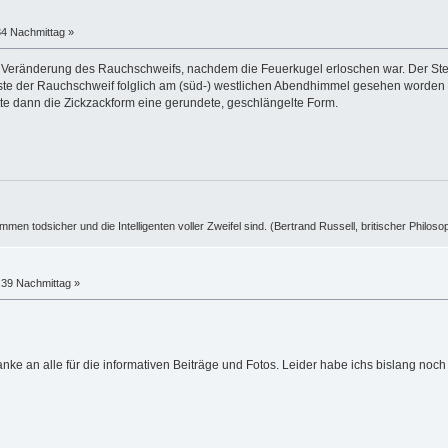
34 Nachmittag »
e Veränderung des Rauchschweifs, nachdem die Feuerkugel erloschen war. Der S
sste der Rauchschweif folglich am (süd-) westlichen Abendhimmel gesehen worden 
e dann die Zickzackform eine gerundete, geschlängelte Form.
ummen todsicher und die Intelligenten voller Zweifel sind. (Bertrand Russell, britischer Philos
:39 Nachmittag »
ke an alle für die informativen Beiträge und Fotos. Leider habe ichs bislang noch