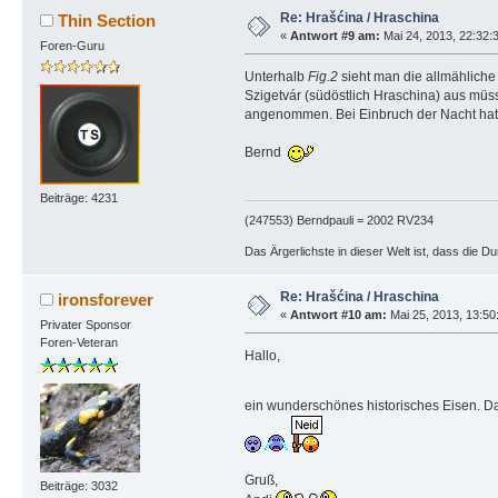
Re: Hrašćina / Hraschina
Thin Section
«
Antwort #9 am:
Mai 24, 2013, 22:32:
Foren-Guru
Unterhalb
Fig.2
sieht man die allmählich
Szigetvár (südöstlich Hraschina) aus mü
angenommen. Bei Einbruch der Nacht hatt
Bernd
Beiträge: 4231
(247553) Berndpauli = 2002 RV234
Das Ärgerlichste in dieser Welt ist, dass die D
Re: Hrašćina / Hraschina
ironsforever
«
Antwort #10 am:
Mai 25, 2013, 13:50
Privater Sponsor
Foren-Veteran
Hallo,
ein wunderschönes historisches Eisen. Dan
Gruß,
Beiträge: 3032