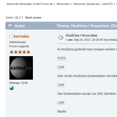
Meteorite-Mineralien-Gold-Forum.de
»
Meteoriten
»
Meteorite
(Moderator:
JaH073
) »
Seiten: [
1
]
2
3
Nach unten
Autor
Thema: Hrašćina / Hraschina (Ge
Hrašćina / Hraschina
karmaka
«
am:
Mai 24, 2013, 18:26:45 Nachmitta
Administrator
Foren-Legende
In Hrašćina gedenkt man morgen wieder 
FOTO
LINK
Hier ist der Hrašćina-Gedenkstein mit Inf
Beiträge: 6246
LINK
Der Gedenkstein wurde zur 260-Jahrfeier i
LINK
Martin