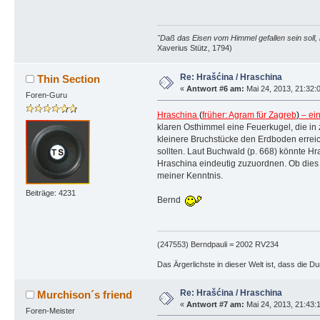
"Daß das Eisen vom Himmel gefallen sein soll, 
Xaverius Stütz, 1794)
Re: Hrašćina / Hraschina
Thin Section
«
Antwort #6 am:
Mai 24, 2013, 21:32:
Foren-Guru
Hraschina
(
früher: Agram für Zagreb
)
– ein
klaren Osthimmel eine Feuerkugel, die in
kleinere Bruchstücke den Erdboden erreic
sollten. Laut Buchwald (p. 668) könnte H
Hraschina eindeutig zuzuordnen. Ob dies 
meiner Kenntnis.
Beiträge: 4231
Bernd
(247553) Berndpauli = 2002 RV234
Das Ärgerlichste in dieser Welt ist, dass die D
Re: Hrašćina / Hraschina
Murchison´s friend
«
Antwort #7 am:
Mai 24, 2013, 21:43:
Foren-Meister