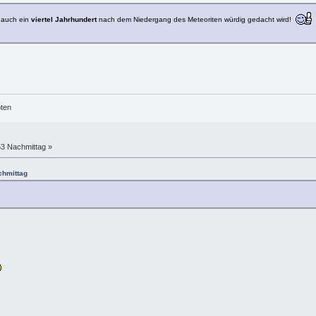
 auch ein
viertel Jahrhundert
nach dem Niedergang des Meteoriten würdig gedacht wird!
öten
53 Nachmittag »
chmittag