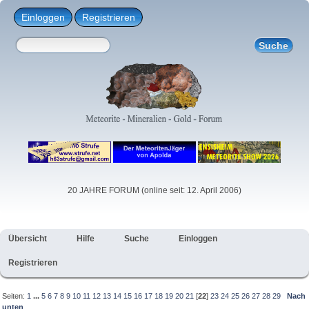
Einloggen
Registrieren
20 JAHRE FORUM (online seit: 12. April 2006)
Übersicht
Hilfe
Suche
Einloggen
Registrieren
Seiten:
1
...
5
6
7
8
9
10
11
12
13
14
15
16
17
18
19
20
21
[
22
]
23
24
25
26
27
28
29
Nach
unten