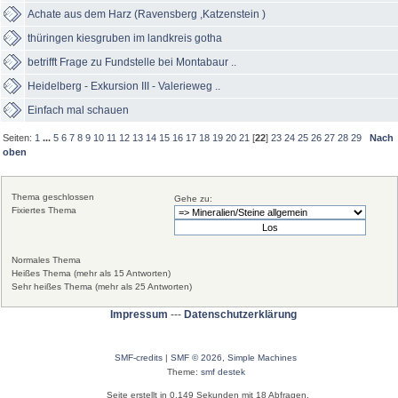
Achate aus dem Harz (Ravensberg ,Katzenstein )
thüringen kiesgruben im landkreis gotha
betrifft Frage zu Fundstelle bei Montabaur ..
Heidelberg - Exkursion III - Valerieweg ..
Einfach mal schauen
Seiten:
1
...
5
6
7
8
9
10
11
12
13
14
15
16
17
18
19
20
21
[
22
]
23
24
25
26
27
28
29
Nach
oben
Thema geschlossen
Gehe zu:
Fixiertes Thema
Normales Thema
Heißes Thema (mehr als 15 Antworten)
Sehr heißes Thema (mehr als 25 Antworten)
Impressum
---
Datenschutzerklärung
SMF-credits
|
SMF © 2026
,
Simple Machines
Theme:
smf destek
Seite erstellt in 0.149 Sekunden mit 18 Abfragen.