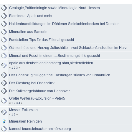
Geologie,Paläontologie sowie Mineralogie Nord-Hessen
Biomineral Apatit und mehr ..
Haldenbrandbildungen im Döhlener Steinkohlenbecken bei Dresden
Mineralien aus Santorin
Fundstellen-Tips für das Zillertal gesucht
Ochsenhütte und Herzog-Juliushütte - zwei Schlackenfundstellen im Harz
Mineral und Fossil in einem.....Bestimmungshilfe gesucht
opale aus deutschland homberg ohm,niederofleiden
«
1
2
3
»
Der Höhenzug "Hüggel" bei Hasbergen südlich von Osnabrück
Der Piesberg bei Osnabrück
Die Kalkmergelabbaue von Hannover
Große Wetterau-Exkursion - Peter5
«
1
2
3
4
»
Messel-Exkursion
«
1
2
»
Mineralien Reinigen
karneol feuersteinacker am hörselberg