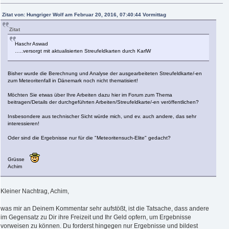
Zitat von: Hungriger Wolf am Februar 20, 2016, 07:40:44 Vormittag
Zitat
Haschr Aswad
…..versorgt mit aktualisierten Streufeldkarten durch KarlW
Bisher wurde die Berechnung und Analyse der ausgearbeiteten Streufeldkarte/-en
zum Meteoritenfall in Dänemark noch nicht thematisiert!
Möchten Sie etwas über Ihre Arbeiten dazu hier im Forum zum Thema
beitragen/Details der durchgeführten Arbeiten/Streufeldkarte/-en veröffentlichen?
Insbesondere aus technischer Sicht würde mich, und ev. auch andere, das sehr
interessieren!
Oder sind die Ergebnisse nur für die "Meteoritensuch-Elite" gedacht?
Grüsse
Achim
Kleiner Nachtrag, Achim,
was mir an Deinem Kommentar sehr aufstößt, ist die Tatsache, dass andere
im Gegensatz zu Dir ihre Freizeit und Ihr Geld opfern, um Ergebnisse
vorweisen zu können. Du forderst hingegen nur Ergebnisse und bildest