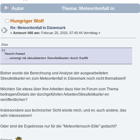
Autor
Thema: Meteoritenfall in
Dänemark (Gelesen 44352 mal)
Hungriger Wolf
Re: Meteoritenfall in Dänemark
«
Antwort #60 am:
Februar 20, 2016, 07:40:44 Vormittag »
Zitat
Haschr Aswad
…..versorgt mit aktualisierten Streufeldkarten durch KarlW
Bisher wurde die Berechnung und Analyse der ausgearbeiteten
Streufeldkarte/-en zum Meteoritenfall in Dänemark noch nicht thematisiert!
Möchten Sie etwas über Ihre Arbeiten dazu hier im Forum zum Thema
beitragen/Details der durchgeführten Arbeiten/Streufeldkarte/-en
veröffentlichen?
Insbesondere aus technischer Sicht würde mich, und ev. auch andere, das
sehr interessieren!
Oder sind die Ergebnisse nur für die "Meteoritensuch-Elite" gedacht?