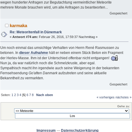
wegen hunderter Anfragen zur Begutachtung vermeintlicher Meteorite
mehrere Monate brauchen wird, um alle Anfragen zu beantworten...
Gespeichert
karmaka
Re: Meteoritenfall in Dänemark
«
Antwort #74 am:
Februar 26, 2016, 17:59:37 Nachmittag »
Um noch einmal das umsichtige Verhalten von Herrn René Rasmussen zu
betonen. In
dieser Aufnahme
hält er neben einem Stück Beton ein Fragment
der Herlev-Masse. Ihm ist der Unterschied offenbar nicht entgangen!
Nun ja, da war natürlich noch die Schmelzkruste, aber egal.
Sympathisch macht ihn irgendwie auch seine Weigerung in der bekannten
Fernsehsendung
Go'aften Danmark
aufzutreten und seine aktuelle
Bekanntheit zu vermarkten.
Gespeichert
Seiten:
1
2
3
4
[
5
]
6
7
8
Nach oben
« vorheriges
nächstes »
Gehe zu:
Impressum
---
Datenschutzerklärung