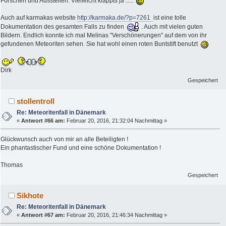
Forschen und Ausstellen. Vielleicht klappts ja .....
Auch auf karmakas website
http://karmaka.de/?p=7261
ist eine tolle
Dokumentation des gesamten Falls zu finden
. Auch mit vielen guten
Bildern. Endlich konnte ich mal Melinas "Verschönerungen" auf dem von ihr
gefundenen Meteoriten sehen. Sie hat wohl einen roten Buntstift benutzt
Dirk
Gespeichert
stollentroll
Re: Meteoritenfall in Dänemark
«
Antwort #66 am:
Februar 20, 2016, 21:32:04 Nachmittag »
Glückwunsch auch von mir an alle Beteiligten !
Ein phantastischer Fund und eine schöne Dokumentation !
Thomas
Gespeichert
Sikhote
Re: Meteoritenfall in Dänemark
«
Antwort #67 am:
Februar 20, 2016, 21:46:34 Nachmittag »