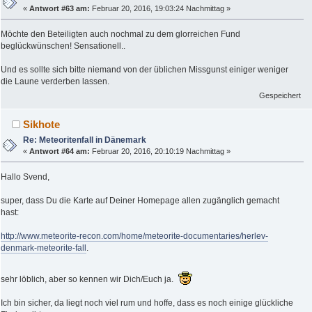
«
Antwort #63 am:
Februar 20, 2016, 19:03:24 Nachmittag »
Möchte den Beteiligten auch nochmal zu dem glorreichen Fund
beglückwünschen! Sensationell..
Und es sollte sich bitte niemand von der üblichen Missgunst einiger weniger
die Laune verderben lassen.
Gespeichert
Sikhote
Re: Meteoritenfall in Dänemark
«
Antwort #64 am:
Februar 20, 2016, 20:10:19 Nachmittag »
Hallo Svend,
super, dass Du die Karte auf Deiner Homepage allen zugänglich gemacht
hast:
http://www.meteorite-recon.com/home/meteorite-documentaries/herlev-
denmark-meteorite-fall
.
sehr löblich, aber so kennen wir Dich/Euch ja.
Ich bin sicher, da liegt noch viel rum und hoffe, dass es noch einige glückliche