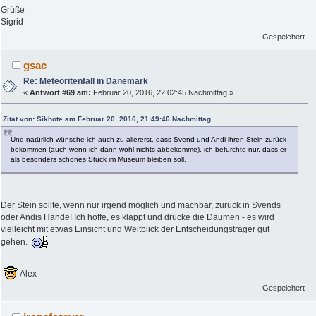
Grüße
Sigrid
Gespeichert
gsac
Re: Meteoritenfall in Dänemark
«
Antwort #69 am:
Februar 20, 2016, 22:02:45 Nachmittag »
Zitat von: Sikhote am Februar 20, 2016, 21:49:46 Nachmittag
Und natürlich wünsche ich auch zu allererst, dass Svend und Andi ihren Stein zurück
bekommen (auch wenn ich dann wohl nichts abbekomme), ich befürchte nur, dass er
als besonders schönes Stück im Museum bleiben soll.
Der Stein sollte, wenn nur irgend möglich und machbar, zurück in Svends
oder Andis Hände! Ich hoffe, es klappt und drücke die Daumen - es wird
vielleicht mit etwas Einsicht und Weitblick der Entscheidungsträger gut
gehen.
Alex
Gespeichert