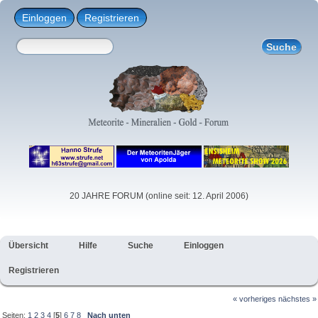
Einloggen
Registrieren
20 JAHRE FORUM (online seit: 12. April 2006)
Übersicht
Hilfe
Suche
Einloggen
Registrieren
« vorheriges
nächstes »
Seiten:
1
2
3
4
[
5
]
6
7
8
Nach unten