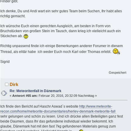
Finder gibt.
Ich denke, Du und Andi wart ein sehr gutes Team beim Suchen, Ihr habt alles
richtig gemacht.
Ich wünsche Euch einen gerechten Ausgleich, am besten in Form von
Bruchstücken von großen Stein im Tausch, dann krieg ich vielleicht auch ein
Stückchen ab.
Richtig unpassend finde ich einige Bemerkungen anderer Forumer in diesem
Thread, als elitär habe ich weder Euch noch Karl oder Thomas erlebt.
Sigrid
Gespeichert
Dirk
Re: Meteoritenfall in Dänemark
«
Antwort #65 am:
Februar 20, 2016, 20:32:09 Nachmittag »
Ich finde den Bericht auf Haschr Aswad`s website
http://www.meteorite-
recon.com/home/meteorite-documentaries/herlev-denmark-meteorite-fall
sehr gelungen und schön zu lesen. Und ich drücke allen Beteiligten ganz fest
beide Daumen, dass Ihr das gefundene individual wieder bekommt. Ich
glaube, Dänemark hat mit den fast 7kg gefundenen Materials genug zum