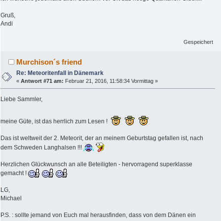
Gruß,
Andi
Gespeichert
Murchison´s friend
Re: Meteoritenfall in Dänemark
«
Antwort #71 am:
Februar 21, 2016, 11:58:34 Vormittag »
Liebe Sammler,
meine Güte, ist das herrlich zum Lesen !
Das ist weltweit der 2. Meteorit, der an meinem Geburtstag gefallen ist, nach
dem Schweden Langhalsen !!!
Herzlichen Glückwunsch an alle Beteiligten - hervorragend superklasse
gemacht !
LG,
Michael
P.S. : sollte jemand von Euch mal herausfinden, dass von dem Dänen ein