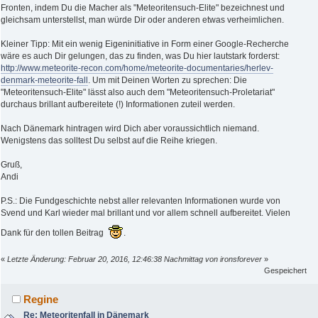
Fronten, indem Du die Macher als "Meteoritensuch-Elite" bezeichnest und
gleichsam unterstellst, man würde Dir oder anderen etwas verheimlichen.
Kleiner Tipp: Mit ein wenig Eigeninitiative in Form einer Google-Recherche
wäre es auch Dir gelungen, das zu finden, was Du hier lautstark forderst:
http://www.meteorite-recon.com/home/meteorite-documentaries/herlev-
denmark-meteorite-fall
. Um mit Deinen Worten zu sprechen: Die
"Meteoritensuch-Elite" lässt also auch dem "Meteoritensuch-Proletariat"
durchaus brillant aufbereitete (!) Informationen zuteil werden.
Nach Dänemark hintragen wird Dich aber voraussichtlich niemand.
Wenigstens das solltest Du selbst auf die Reihe kriegen.
Gruß,
Andi
P.S.: Die Fundgeschichte nebst aller relevanten Informationen wurde von
Svend und Karl wieder mal brillant und vor allem schnell aufbereitet. Vielen
Dank für den tollen Beitrag
.
«
Letzte Änderung: Februar 20, 2016, 12:46:38 Nachmittag von ironsforever
»
Gespeichert
Regine
Re: Meteoritenfall in Dänemark