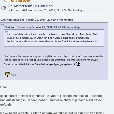
ironsforever
Re: Meteoritenfall in Dänemark
«
Antwort #70 am:
Februar 20, 2016, 22:14:55 Nachmittag »
Zitat von: gsac am Februar 20, 2016, 22:02:45 Nachmittag
Zitat von: Sikhote am Februar 20, 2016, 21:49:46 Nachmittag
Und natürlich wünsche ich auch zu allererst, dass Svend und Andi ihren Stein
zurück bekommen (auch wenn ich dann wohl nichts abbekomme), ich
befürchte nur, dass er als besonders schönes Stück im Museum bleiben soll.
Der Stein sollte, wenn nur irgend möglich und machbar, zurück in Svends oder Andis
Hände! Ich hoffe, es klappt und drücke die Daumen - es wird vielleicht mit etwas
Einsicht und Weitblick der Entscheidungsträger gut gehen.
Alex
Dito!
Ich bin recht optimistisch, zumal die Dänen ja schon Material für Forschung
und Ausstellung in Händen haben. Und vielleicht wird ja noch mehr davon
gefunden.
Ich wünsche jedenfalls allen Suchern vor Ort das nötige Quäntchen Glück!!!