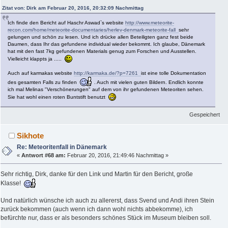
Zitat von: Dirk am Februar 20, 2016, 20:32:09 Nachmittag
Ich finde den Bericht auf Haschr Aswad`s website
http://www.meteorite-
recon.com/home/meteorite-documentaries/herlev-denmark-meteorite-fall
sehr
gelungen und schön zu lesen. Und ich drücke allen Beteiligten ganz fest beide
Daumen, dass Ihr das gefundene individual wieder bekommt. Ich glaube, Dänemark
hat mit den fast 7kg gefundenen Materials genug zum Forschen und Ausstellen.
Vielleicht klappts ja .....
Auch auf karmakas website
http://karmaka.de/?p=7261
ist eine tolle Dokumentation
des gesamten Falls zu finden
. Auch mit vielen guten Bildern. Endlich konnte
ich mal Melinas "Verschönerungen" auf dem von ihr gefundenen Meteoriten sehen.
Sie hat wohl einen roten Buntstift benutzt
Gespeichert
Sikhote
Re: Meteoritenfall in Dänemark
«
Antwort #68 am:
Februar 20, 2016, 21:49:46 Nachmittag »
Sehr richtig, Dirk, danke für den Link und Martin für den Bericht, große
Klasse!
Und natürlich wünsche ich auch zu allererst, dass Svend und Andi ihren Stein
zurück bekommen (auch wenn ich dann wohl nichts abbekomme), ich
befürchte nur, dass er als besonders schönes Stück im Museum bleiben soll.