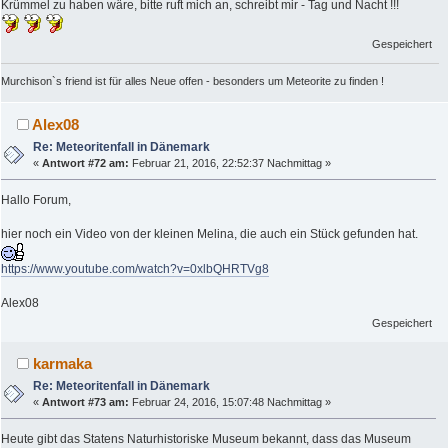
Krümmel zu haben wäre, bitte ruft mich an, schreibt mir - Tag und Nacht !!!
Gespeichert
Murchison`s friend ist für alles Neue offen - besonders um Meteorite zu finden !
Alex08
Re: Meteoritenfall in Dänemark
«
Antwort #72 am:
Februar 21, 2016, 22:52:37 Nachmittag »
Hallo Forum,
hier noch ein Video von der kleinen Melina, die auch ein Stück gefunden hat.
https://www.youtube.com/watch?v=0xlbQHRTVg8
Alex08
Gespeichert
karmaka
Re: Meteoritenfall in Dänemark
«
Antwort #73 am:
Februar 24, 2016, 15:07:48 Nachmittag »
Heute gibt das Statens Naturhistoriske Museum bekannt, dass das Museum