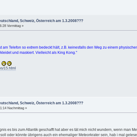
eutschland, Schweiz, Österreich am 1.3.2008???
6:28 Vormittag »
bst am Telefon so extrem bedeckt hält, z.B. keinesfalls den Weg zu einem physisch
leidet und maskiert. Vielleicht als King Kong."
:
os/15.html
eutschland, Schweiz, Österreich am 1.3.2008???
1:14 Nachmittag »
gnis es bis zum Atlantik geschafft hat aber es tät mich nicht wundern, wenn man Met
 soll oder könnte übrigens auch ein ehemaliger Meteorkrater sein, hab i mal gelese