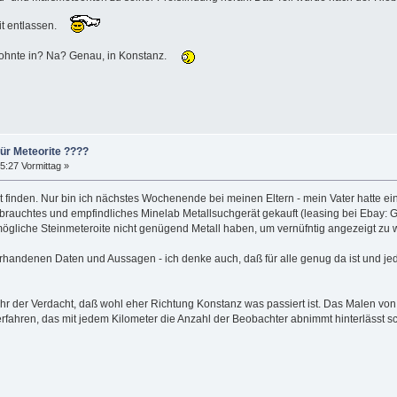
it entlassen.
wohnte in? Na? Genau, in Konstanz.
für Meteorite ????
5:27 Vormittag »
 finden. Nur bin ich nächstes Wochenende bei meinen Eltern - mein Vater hatte ei
ebrauchtes und empfindliches Minelab Metallsuchgerät gekauft (leasing bei Ebay
ögliche Steinmeteroite nicht genügend Metall haben, um vernüfntig angezeigt zu 
ndenen Daten und Aussagen - ich denke auch, daß für alle genug da ist und jeder 
r der Verdacht, daß wohl eher Richtung Konstanz was passiert ist. Das Malen von
rfahren, das mit jedem Kilometer die Anzahl der Beobachter abnimmt hinterlässt s