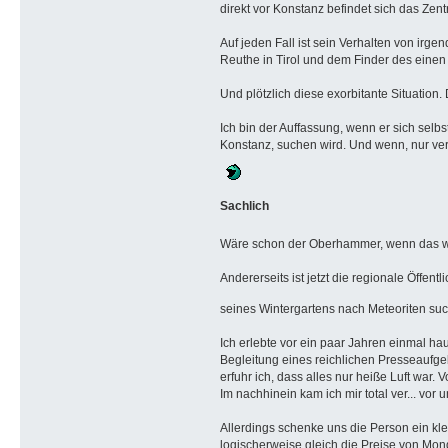
direkt vor Konstanz befindet sich das Zent
Auf jeden Fall ist sein Verhalten von ir
Reuthe in Tirol und dem Finder des eine
Und plötzlich diese exorbitante Situation
Ich bin der Auffassung, wenn er sich selb
Konstanz, suchen wird. Und wenn, nur ver
Sachlich
Wäre schon der Oberhammer, wenn das wir
Andererseits ist jetzt die regionale Öffen
seines Wintergartens nach Meteoriten suc
Ich erlebte vor ein paar Jahren einmal h
Begleitung eines reichlichen Presseaufge
erfuhr ich, dass alles nur heiße Luft war. 
Im nachhinein kam ich mir total ver... vor
Allerdings schenke uns die Person ein kl
logischerweise gleich die Preise von Mond