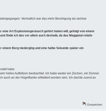
niedergegangen. Vermutlich war das mehr Beruhigung als seriöse
r eine Art Explosionsgeräusch gehört haben will, gefolgt von einem
 finde ich das vor allem auch deshalb, da das Maggiatal relativ
r einem Berg niederging und eine halbe Sekunde später ein
ostet habe:
hr helles Aufblitzen beobachtet. Ich habe weder ein Zischen, ein Donner
 auch an der Hügelflanke reflektiert worden sein. Ich dachte zuerst an
Gespeichert