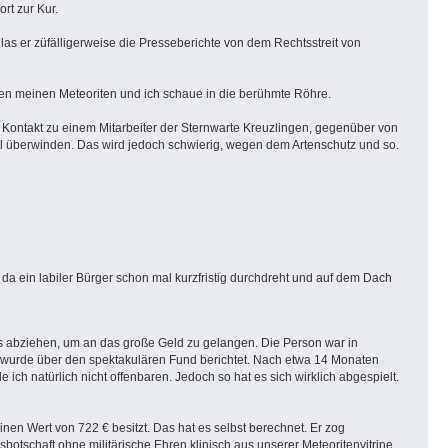
 dort zur Kur.
as er züfälligerweise die Presseberichte von dem Rechtsstreit von
ollen meinen Meteoriten und ich schaue in die berühmte Röhre.
n Kontakt zu einem Mitarbeiter der Sternwarte Kreuzlingen, gegenüber von
oll überwinden. Das wird jedoch schwierig, wegen dem Artenschutz und so.
ss da ein labiler Bürger schon mal kurzfristig durchdreht und auf dem Dach
s abziehen, um an das große Geld zu gelangen. Die Person war in
n wurde über den spektakulären Fund berichtet. Nach etwa 14 Monaten
e ich natürlich nicht offenbaren. Jedoch so hat es sich wirklich abgespielt.
en Wert von 722 € besitzt. Das hat es selbst berechnet. Er zog
otschaft ohne militärische Ehren klinisch aus unserer Meteoritenvitrine