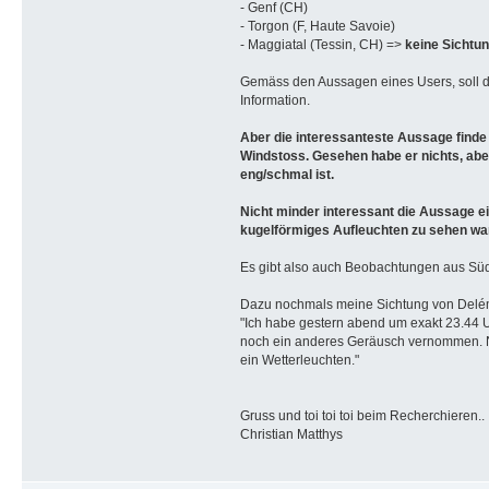
- Genf (CH)
- Torgon (F, Haute Savoie)
- Maggiatal (Tessin, CH) =>
keine Sichtun
Gemäss den Aussagen eines Users, soll di
Information.
Aber die interessanteste Aussage finde 
Windstoss. Gesehen habe er nichts, abe
eng/schmal ist.
Nicht minder interessant die Aussage e
kugelförmiges Aufleuchten zu sehen war
Es gibt also auch Beobachtungen aus Süd
Dazu nochmals meine Sichtung von Delémo
"Ich habe gestern abend um exakt 23.44 U
noch ein anderes Geräusch vernommen. Nörd
ein Wetterleuchten."
Gruss und toi toi toi beim Recherchieren..
Christian Matthys