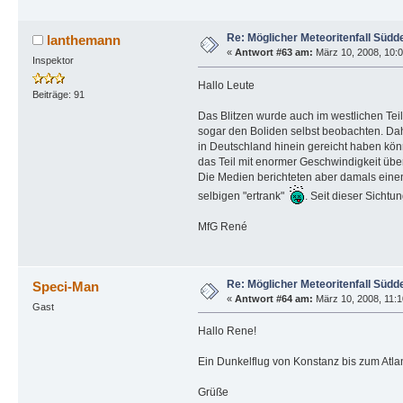
Re: Möglicher Meteoritenfall Südd
lanthemann
«
Antwort #63 am:
März 10, 2008, 10:0
Inspektor
Hallo Leute
Beiträge: 91
Das Blitzen wurde auch im westlichen Tei
sogar den Boliden selbst beobachten. Da
in Deutschland hinein gereicht haben kön
das Teil mit enormer Geschwindigkeit über
Die Medien berichteten aber damals einen
selbigen "ertrank"
. Seit dieser Sichtu
MfG René
Re: Möglicher Meteoritenfall Südd
Speci-Man
«
Antwort #64 am:
März 10, 2008, 11:1
Gast
Hallo Rene!
Ein Dunkelflug von Konstanz bis zum Atla
Grüße