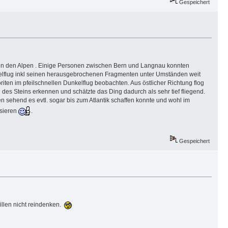
Gespeichert
n in den Alpen . Einige Personen zwischen Bern und Langnau konnten
kelflug inkl seinen herausgebrochenen Fragmenten unter Umständen weit
ten im pfeilschnellen Dunkelflug beobachten. Aus östlicher Richtung flog
des Steins erkennen und schätzte das Ding dadurch als sehr tief fliegend.
sehend es evtl. sogar bis zum Atlantik schaffen konnte und wohl im
ssieren
.
Gespeichert
illen nicht reindenken.