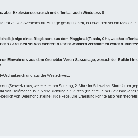
g, aber Explosionsgeräusch und offenbar auch Windstoss !!
e Polizei von Avenches auf Anfrage gesagt haben, in Obwalden sei ein Meteorit 
ich diejenige eines Bloglesers aus dem Maggiatal (Tessin, CH), welcher offenba
r das Geräusch sei von mehreren Dorfbewohnern vernommen worden. Interessant
ines Einwohners aus dem Grenobler Vorort Sassenage, wonach der Bolide hinte
.
-/Ostfrankreich und aus der Westschweiz.
nt (Schweiz) aus, welche ich am Sonntag, 2. März im Schweizer Sturmforum gep
hr von Delémont aus in NNW Richtung ein kurzes (Bruchteil einer Sekunde) aber se
lich von Delémont ist eine Hügelkette. Die Erhellung könnte also rein theoretisch