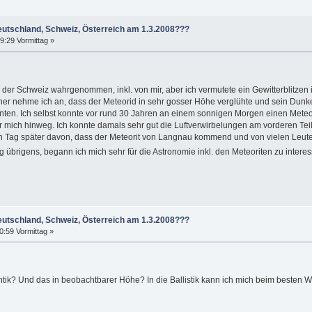
eutschland, Schweiz, Österreich am 1.3.2008???
9:29 Vormittag »
l der Schweiz wahrgenommen, inkl. von mir, aber ich vermutete ein Gewitterblitze
her nehme ich an, dass der Meteorid in sehr gosser Höhe verglühte und sein Dun
nten. Ich selbst konnte vor rund 30 Jahren an einem sonnigen Morgen einen Meteori
 mich hinweg. Ich konnte damals sehr gut die Luftverwirbelungen am vorderen Teil 
 Tag später davon, dass der Meteorit von Langnau kommend und von vielen Leuten 
ng übrigens, begann ich mich sehr für die Astronomie inkl. den Meteoriten zu intere
eutschland, Schweiz, Österreich am 1.3.2008???
0:59 Vormittag »
ntik? Und das in beobachtbarer Höhe? In die Ballistik kann ich mich beim besten W