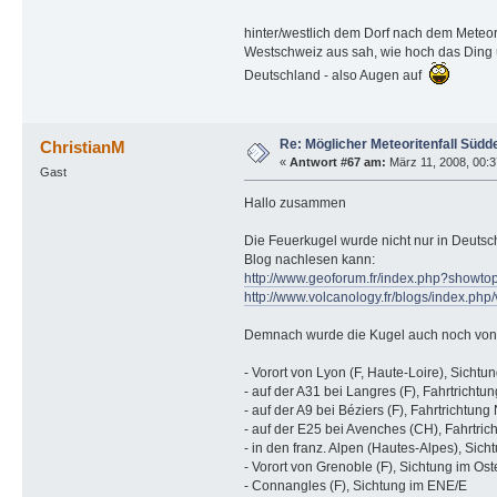
hinter/westlich dem Dorf nach dem Meteor
Westschweiz aus sah, wie hoch das Ding ü
Deutschland - also Augen auf
Re: Möglicher Meteoritenfall Südd
ChristianM
«
Antwort #67 am:
März 11, 2008, 00:3
Gast
Hallo zusammen
Die Feuerkugel wurde nicht nur in Deutsc
Blog nachlesen kann:
http://www.geoforum.fr/index.php?showto
http://www.volcanology.fr/blogs/index.ph
Demnach wurde die Kugel auch noch von f
- Vorort von Lyon (F, Haute-Loire), Sichtu
- auf der A31 bei Langres (F), Fahrtricht
- auf der A9 bei Béziers (F), Fahrtrichtun
- auf der E25 bei Avenches (CH), Fahrtri
- in den franz. Alpen (Hautes-Alpes), Sic
- Vorort von Grenoble (F), Sichtung im Os
- Connangles (F), Sichtung im ENE/E