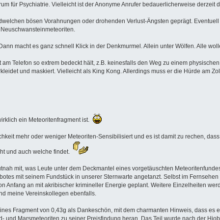
rum für Psychiatrie. Vielleicht ist der Anonyme Anrufer bedauerlicherweise derzeit
gendwelchen bösen Vorahnungen oder drohenden Verlust-Ängsten geprägt. Eventuell l
n Neuschwansteinmeteoriten.
. Dann macht es ganz schnell Klick in der Denkmurmel. Allein unter Wölfen. Alle w
st am Telefon so extrem bedeckt hält, z.B. keinesfalls den Weg zu einem physische
kleidet und maskiert. Vielleicht als King Kong. Allerdings muss er die Hürde am Z
klich ein Meteoritenfragment ist.
tlichkeit mehr oder weniger Meteoriten-Sensibilisiert und es ist damit zu rechen, da
ht und auch welche findet.
autnah mit, was Leute unter dem Deckmantel eines vorgetäuschten Meteoritenfunde
botes mit seinem Fundstück in unserer Sternwarte angetanzt. Selbst im Fernsehe
Von Anfang an mit akribischer krimineller Energie geplant. Weitere Einzelheiten werd
 und meine Vereinskollegen ebenfalls.
eines Fragment von 0,43g als Dankeschön, mit dem charmanten Hinweis, dass es ein
- und Marsmeteoriten zu seiner Preisfindung heran. Das Teil wurde nach der Hiobsb