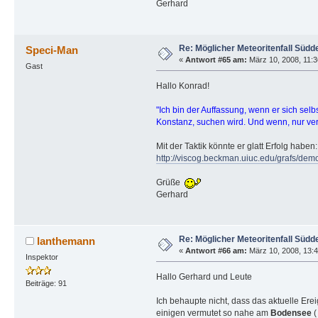
Gerhard
Re: Möglicher Meteoritenfall Südd
Speci-Man
«
Antwort #65 am:
März 10, 2008, 11:3
Gast
Hallo Konrad!
"Ich bin der Auffassung, wenn er sich sel
Konstanz, suchen wird. Und wenn, nur verk
Mit der Taktik könnte er glatt Erfolg haben
http://viscog.beckman.uiuc.edu/grafs/dem
Grüße
Gerhard
Re: Möglicher Meteoritenfall Südd
lanthemann
«
Antwort #66 am:
März 10, 2008, 13:4
Inspektor
Hallo Gerhard und Leute
Beiträge: 91
Ich behaupte nicht, dass das aktuelle Erei
einigen vermutet so nahe am
Bodensee
(