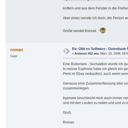
entfern und aus dem Fenster in die Freihe
Aber eines verrate ich doch, die Person 
Grüße sendet Konrad.
Re: Gibt es Software - Datenbank 
roman
«
Antwort #62 am:
März 10, 2008, 08:5
Gast
Eine Bodensee - Suchaktion würde ich gut
In meiner Euphorie habe ich gleich ein g
Preis im Ebay verkaufen), auch wenn wom
Genauso eine Zusammenfassung aller vorha
zusammenlegen.
Irgenwie beschleicht mich auch immer meh
und mit den Leuten zu reden und und zu e
Gruß,
Roman