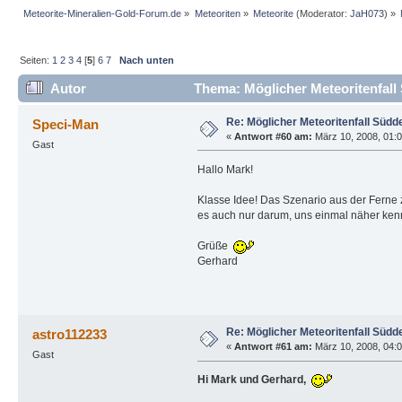
Meteorite-Mineralien-Gold-Forum.de
»
Meteoriten
»
Meteorite
(Moderator:
JaH073
) »
Seiten:
1
2
3
4
[
5
]
6
7
Nach unten
Autor
Thema: Möglicher Meteoritenfall
Re: Möglicher Meteoritenfall Südd
Speci-Man
«
Antwort #60 am:
März 10, 2008, 01:0
Gast
Hallo Mark!
Klasse Idee! Das Szenario aus der Ferne 
es auch nur darum, uns einmal näher kenne
Grüße
Gerhard
Re: Möglicher Meteoritenfall Südd
astro112233
«
Antwort #61 am:
März 10, 2008, 04:0
Gast
Hi Mark und Gerhard,