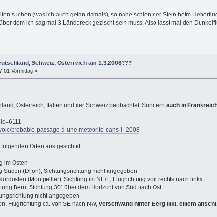
iten suchen (was ich auch getan damals), so nahe schien der Stein beim Ueberflu
ber dem ich sag mal 3-Ländereck gezischt sein muss. Also lasst mal den Dunkelflu
eutschland, Schweiz, Österreich am 1.3.2008???
7:01 Vormittag »
hland, Österreich, Italien und der Schweiz beobachtet. Sondern
auch in Frankreic
pic=6111
p/volc/probable-passage-d-une-meteorite-dans-l--2008
olgenden Orten aus gesichtet:
ng im Osten
ung Süden (Dijon), Sichtungsrichtung nicht angegeben
g Nordosten (Montpellier), Sichtung im NE/E, Flugrichtung von rechts nach links
chtung Bern, Sichtung 30° über dem Horizont von Süd nach Ost
htungsrichtung nicht angegeben
ten, Flugrichtung ca. von SE nach NW,
verschwand hinter Berg inkl. einem anschl.