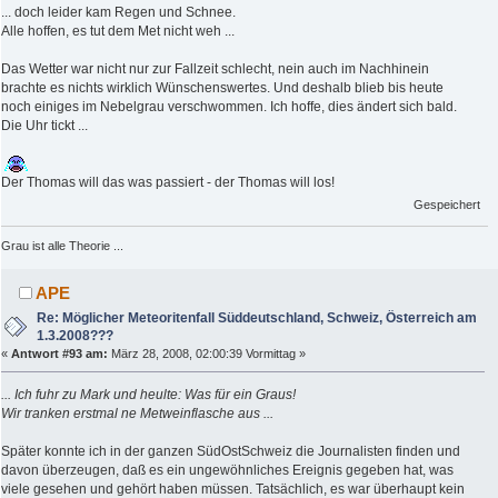
... doch leider kam Regen und Schnee.
Alle hoffen, es tut dem Met nicht weh ...
Das Wetter war nicht nur zur Fallzeit schlecht, nein auch im Nachhinein
brachte es nichts wirklich Wünschenswertes. Und deshalb blieb bis heute
noch einiges im Nebelgrau verschwommen. Ich hoffe, dies ändert sich bald.
Die Uhr tickt ...
Der Thomas will das was passiert - der Thomas will los!
Gespeichert
Grau ist alle Theorie ...
APE
Re: Möglicher Meteoritenfall Süddeutschland, Schweiz, Österreich am
1.3.2008???
«
Antwort #93 am:
März 28, 2008, 02:00:39 Vormittag »
... Ich fuhr zu Mark und heulte: Was für ein Graus!
Wir tranken erstmal ne Metweinflasche aus ...
Später konnte ich in der ganzen SüdOstSchweiz die Journalisten finden und
davon überzeugen, daß es ein ungewöhnliches Ereignis gegeben hat, was
viele gesehen und gehört haben müssen. Tatsächlich, es war überhaupt kein