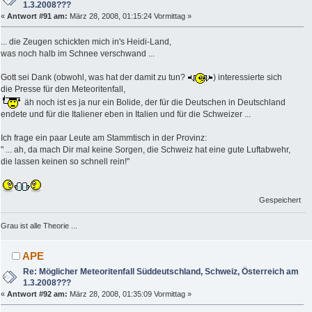
1.3.2008???
«
Antwort #91 am:
März 28, 2008, 01:15:24 Vormittag »
... die Zeugen schickten mich in's Heidi-Land,
was noch halb im Schnee verschwand ...
Gott sei Dank (obwohl, was hat der damit zu tun?
) interessierte sich
die Presse für den Meteoritenfall,
äh noch ist es ja nur ein Bolide, der für die Deutschen in Deutschland
endete und für die Italiener eben in Italien und für die Schweizer ...
Ich frage ein paar Leute am Stammtisch in der Provinz:
" ... ah, da mach Dir mal keine Sorgen, die Schweiz hat eine gute Luftabwehr,
die lassen keinen so schnell rein!"
Gespeichert
Grau ist alle Theorie ...
APE
Re: Möglicher Meteoritenfall Süddeutschland, Schweiz, Österreich am
1.3.2008???
«
Antwort #92 am:
März 28, 2008, 01:35:09 Vormittag »