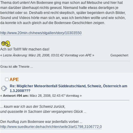
Thema dort unten! Am Bodensee ging man schon auf Metsuche und hier hat
man darüber überhaupt nichts gewust. Niemand hatte etwas derartiges je
berichtet oder so. Deshalb erst recht skeptisch, später begeistern durch Bilder,
Sound und Videos hörte man sich an, was ich berichten wollte und wie schön,
da konnte ich auch gleich auf die Bodensee-Geschichten zeigen.
http://www.20min.ch/news/stgallen/story/10303550
Ach so! Toll!!! Wir machen das!
«
Letzte Änderung: März 28, 2008, 03:01:42 Vormittag von APE
»
Gespeichert
Grau ist alle Theorie ...
APE
Re: Möglicher Meteoritenfall Süddeutschland, Schweiz, Österreich am
1.3.2008???
«
Antwort #94 am:
März 28, 2008, 02:43:47 Vormittag »
... kaum war ich aus der Schweiz zurück,
und quasselte in Sachsen über vergangenes Glück ...
Der Ausflug zum Bodensee war jedenfalls vorbei ...
http://www.suedkurier.de/nachrichten/seite3/art1798,3106772,0