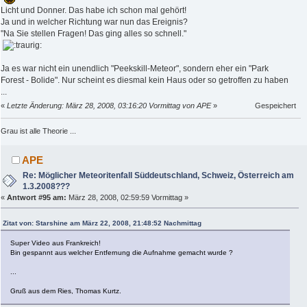
Licht und Donner. Das habe ich schon mal gehört!
Ja und in welcher Richtung war nun das Ereignis?
"Na Sie stellen Fragen! Das ging alles so schnell."
Ja es war nicht ein unendlich "Peekskill-Meteor", sondern eher ein "Park
Forest - Bolide". Nur scheint es diesmal kein Haus oder so getroffen zu haben
...
«
Letzte Änderung: März 28, 2008, 03:16:20 Vormittag von APE
»
Gespeichert
Grau ist alle Theorie ...
APE
Re: Möglicher Meteoritenfall Süddeutschland, Schweiz, Österreich am
1.3.2008???
«
Antwort #95 am:
März 28, 2008, 02:59:59 Vormittag »
Zitat von: Starshine am März 22, 2008, 21:48:52 Nachmittag
Super Video aus Frankreich!
Bin gespannt aus welcher Entfernung die Aufnahme gemacht wurde ?
...
Gruß aus dem Ries, Thomas Kurtz.