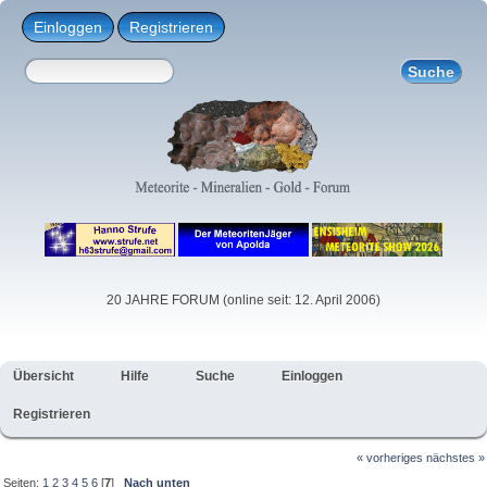
Einloggen
Registrieren
20 JAHRE FORUM (online seit: 12. April 2006)
Übersicht
Hilfe
Suche
Einloggen
Registrieren
« vorheriges
nächstes »
Seiten:
1
2
3
4
5
6
[
7
]
Nach unten