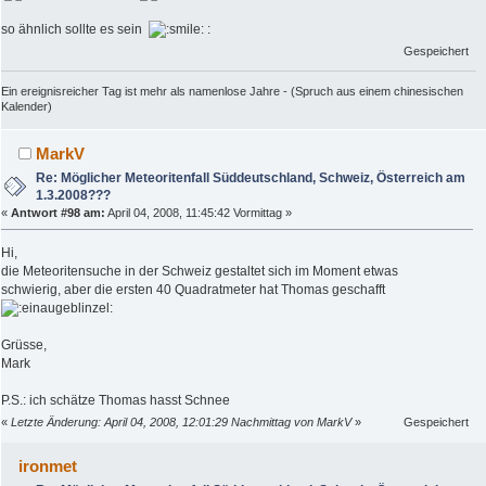
so ähnlich sollte es sein
:
Gespeichert
Ein ereignisreicher Tag ist mehr als namenlose Jahre - (Spruch aus einem chinesischen
Kalender)
MarkV
Re: Möglicher Meteoritenfall Süddeutschland, Schweiz, Österreich am
1.3.2008???
«
Antwort #98 am:
April 04, 2008, 11:45:42 Vormittag »
Hi,
die Meteoritensuche in der Schweiz gestaltet sich im Moment etwas
schwierig, aber die ersten 40 Quadratmeter hat Thomas geschafft
Grüsse,
Mark
P.S.: ich schätze Thomas hasst Schnee
«
Letzte Änderung: April 04, 2008, 12:01:29 Nachmittag von MarkV
»
Gespeichert
ironmet