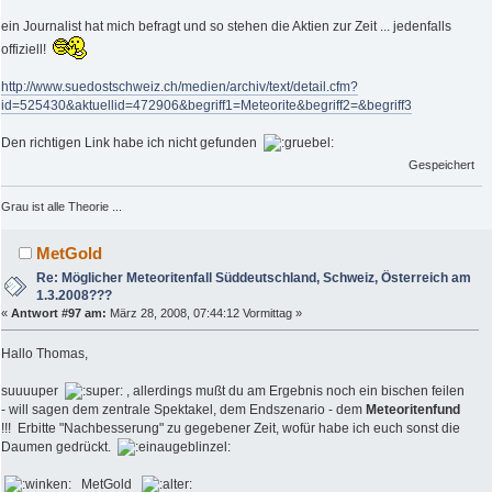
ein Journalist hat mich befragt und so stehen die Aktien zur Zeit ... jedenfalls
offiziell!
http://www.suedostschweiz.ch/medien/archiv/text/detail.cfm?
id=525430&aktuellid=472906&begriff1=Meteorite&begriff2=&begriff3
Den richtigen Link habe ich nicht gefunden
Gespeichert
Grau ist alle Theorie ...
MetGold
Re: Möglicher Meteoritenfall Süddeutschland, Schweiz, Österreich am
1.3.2008???
«
Antwort #97 am:
März 28, 2008, 07:44:12 Vormittag »
Hallo Thomas,
suuuuper
, allerdings mußt du am Ergebnis noch ein bischen feilen
- will sagen dem zentrale Spektakel, dem Endszenario - dem
Meteoritenfund
!!! Erbitte "Nachbesserung" zu gegebener Zeit, wofür habe ich euch sonst die
Daumen gedrückt.
MetGold