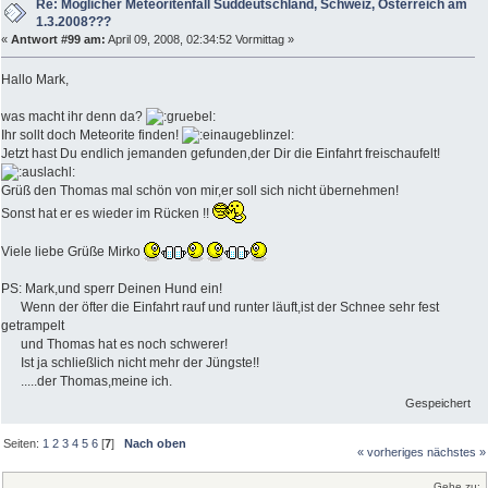
Re: Möglicher Meteoritenfall Süddeutschland, Schweiz, Österreich am
1.3.2008???
«
Antwort #99 am:
April 09, 2008, 02:34:52 Vormittag »
Hallo Mark,
was macht ihr denn da?
Ihr sollt doch Meteorite finden!
Jetzt hast Du endlich jemanden gefunden,der Dir die Einfahrt freischaufelt!
Grüß den Thomas mal schön von mir,er soll sich nicht übernehmen!
Sonst hat er es wieder im Rücken !!
Viele liebe Grüße Mirko
PS: Mark,und sperr Deinen Hund ein!
Wenn der öfter die Einfahrt rauf und runter läuft,ist der Schnee sehr fest
getrampelt
und Thomas hat es noch schwerer!
Ist ja schließlich nicht mehr der Jüngste!!
.....der Thomas,meine ich.
Gespeichert
Seiten:
1
2
3
4
5
6
[
7
]
Nach oben
« vorheriges
nächstes »
Gehe zu: