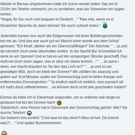
Wieder in Bernau angekommen hatte ich schon wieder jeden Tag von 8-
22Uhr am Telefon verbracht, um zu verstehen, was die Schweizer mir sagen
wollen.
"Nagut, für Sie noch mal langsam in Deutsch ..." "Nee nee, wenn es in
Deutscher Sprache ist, dann können Sie auch schnell reden."
Jedenfalls kamen nun auch die Eidgenossen mit ihren Bolidengeschichten
bei mir an. Und das war auch gut so! Manch einer wurde aus dem Schlaf
gerissen: "Ein Knall, stärker als ein Überschallflieger!" Der Nächste: " ... ja und
da hat mich doch einer überholten wollen. In der Nacht! Bei Schneefall! Ich
denk so ein Spinner! Und er hat es auf der einspurigen Strecke geschafft. Das
muß mir doch einer sagen, das er über mir daher kommt ..." " ... Ja spinn i
denn, wer macht draußen im Tal den das Licht an?" " ... ja und so ein
gewaltiger Blitz, doch wo blieb der Donner? Wir zählten bis zwanzig und
gaben auf. Erst Minuten später ein Donnerschlag und im tiefen Klange sich
entfernendes Donnergrollen." "Ja endlich weiß ich wirklich, was passiert ist!
Ich hatt's doch mitbekommen ... es können doch nicht alle geschlafen haben!"
Einmal da habe ich in Dänemark angerufen, um zu erfahren wie lange es
gedauert hat bis der Donner kam!
Tatsächlich, eine Person hat in Dänemark den Donnerschlag gehört. Wie? Na
durchs Telefon!
Sie bekam's live erzählt: "Cool was ist das denn? Alles ist hell. Da brennt
was?! ... " Und später Bummmmmmm