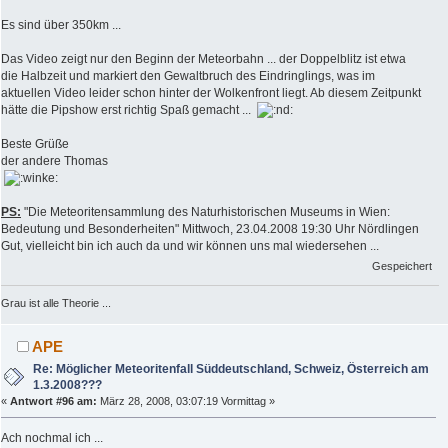
Es sind über 350km ...
Das Video zeigt nur den Beginn der Meteorbahn ... der Doppelblitz ist etwa
die Halbzeit und markiert den Gewaltbruch des Eindringlings, was im
aktuellen Video leider schon hinter der Wolkenfront liegt. Ab diesem Zeitpunkt
hätte die Pipshow erst richtig Spaß gemacht ...
Beste Grüße
der andere Thomas
PS:
"Die Meteoritensammlung des Naturhistorischen Museums in Wien:
Bedeutung und Besonderheiten" Mittwoch, 23.04.2008 19:30 Uhr Nördlingen
Gut, vielleicht bin ich auch da und wir können uns mal wiedersehen ...
Gespeichert
Grau ist alle Theorie ...
APE
Re: Möglicher Meteoritenfall Süddeutschland, Schweiz, Österreich am
1.3.2008???
«
Antwort #96 am:
März 28, 2008, 03:07:19 Vormittag »
Ach nochmal ich ...