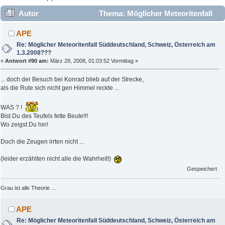
Autor
Thema: Möglicher Meteoritenfall
Süddeutschland, Schweiz, Österreich am 1.3.2008???
APE
(Gelesen 42164 mal)
Re: Möglicher Meteoritenfall Süddeutschland, Schweiz, Österreich am
1.3.2008???
«
Antwort #90 am:
März 28, 2008, 01:03:52 Vormittag »
... doch der Besuch bei Konrad blieb auf der Strecke,
als die Rute sich nicht gen Himmel reckte ...
WAS ? !
Bist Du des Teufels fette Beute!!!
Wo zeigst Du hin!
Doch die Zeugen irrten nicht ...
(leider erzählten nicht alle die Wahrheit!)
Gespeichert
Grau ist alle Theorie ...
APE
Re: Möglicher Meteoritenfall Süddeutschland, Schweiz, Österreich am