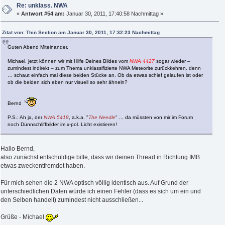
Re: unklass. NWA
«
Antwort #54 am:
Januar 30, 2011, 17:40:58 Nachmittag »
Zitat von: Thin Section am Januar 30, 2011, 17:32:23 Nachmittag
Guten Abend Miteinander,
Michael, jetzt können wir mit Hilfe Deines Bildes vom
NWA 4427
sogar wieder –
zumindest indirekt – zum Thema unklassifizierte NWA Meteorite zurückkehren, denn
… schaut einfach mal diese beiden Stücke an. Ob da etwas schief gelaufen ist oder
ob die beiden sich eben nur visuell so sehr ähneln?
Bernd
P.S.: Ah ja, der
NWA 5418
, a.k.a. "
The Needle
" ... da müssten von mir im Forum
noch Dünnschliffbilder im x-pol. Licht existieren!
Hallo Bernd,
also zunächst entschuldige bitte, dass wir deinen Thread in Richtung IMB
etwas zweckentfremdet haben.
Für mich sehen die 2 NWA optisch völlig identisch aus. Auf Grund der
unterschiedlichen Daten würde ich einen Fehler (dass es sich um ein und
den Selben handelt) zumindest nicht ausschließen...
Grüße - Michael