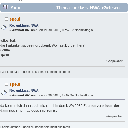
Autor
Thema: unklass. NWA (Gelesen
50425 mal)
speul
Re: unklass. NWA
«
Antwort #45 am:
Januar 30, 2011, 16:57:12 Nachmittag »
tolles Teil,
die Farbigkeit ist beeindruckend. Wo hast Du den her?
Grüße
speul
Gespeichert
Lächle einfach - denn du kannst sie nicht alle töten
speul
Re: unklass. NWA
«
Antwort #46 am:
Januar 30, 2011, 17:02:34 Nachmittag »
da komme ich dann doch nicht umhin den NWA 5036 Eucriten zu zeigen, der
dann noch mehr aufgeschmolzen ist.
Gespeichert
Lächle einfach - denn du kannst sie nicht alle töten