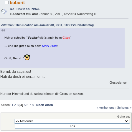
boborit
Re: unklass. NWA
«
Antwort #59 am:
Januar 30, 2011, 18:20:54 Nachmittag »
Zitat von: Thin Section am Januar 30, 2011, 18:01:26 Nachmittag
Heiner schreibt: "
Vesikel
gibt's auch beim
Chico
"
... und die gibt's auch beim
NWA 3159
!
Gruß, Bernd
Bernd, du sagst es!
Hab da doch einen... mom...
Gespeichert
Nur der Himmel und du selbst können dir Grenzen setzen.
Seiten:
1
2
3
[
4
]
5
6
7
8
Nach oben
« vorheriges
nächstes »
Gehe zu: