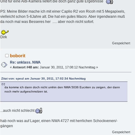
Und für eine Aldi-Kamera liefert die doch ganz gute Ergebnisse
PS: Meine Bilder mache ich mit einer Caplio R2 von Ricoh mit 5 Megapixels,
vielleicht schon 5-6Jahre alt. Die hat ein gutes Macro. Aber irgendwann muß
da noch mal was Besseres her ..... aber noch nicht sofort.
Dirk
Gespeichert
boborit
Re: unklass. NWA
«
Antwort #48 am:
Januar 30, 2011, 17:08:12 Nachmittag »
Zitat von: speul am Januar 30, 2011, 17:02:34 Nachmittag
da komme ich dann doch nicht umhin den NWA 5036 Eucriten zu zeigen, der dann
noch mehr aufgeschmolzen ist.
...auch nicht schlecht
hab noch was auf Lager, einen NWA 4727 mit herrlichen Schockvenen/-
gängen
Gespeichert