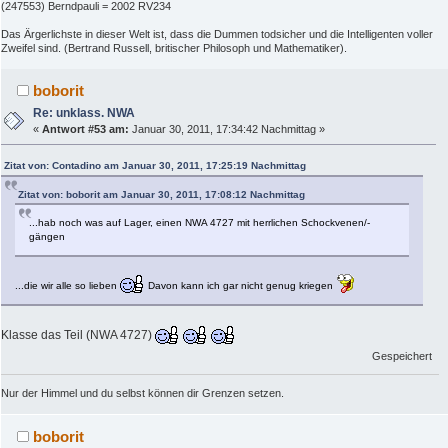
(247553) Berndpauli = 2002 RV234
Das Ärgerlichste in dieser Welt ist, dass die Dummen todsicher und die Intelligenten voller
Zweifel sind. (Bertrand Russell, britischer Philosoph und Mathematiker).
boborit
Re: unklass. NWA
«
Antwort #53 am:
Januar 30, 2011, 17:34:42 Nachmittag »
Zitat von: Contadino am Januar 30, 2011, 17:25:19 Nachmittag
Zitat von: boborit am Januar 30, 2011, 17:08:12 Nachmittag
...hab noch was auf Lager, einen NWA 4727 mit herrlichen Schockvenen/-
gängen
...die wir alle so lieben
Davon kann ich gar nicht genug kriegen
Klasse das Teil (NWA 4727)
Gespeichert
Nur der Himmel und du selbst können dir Grenzen setzen.
boborit