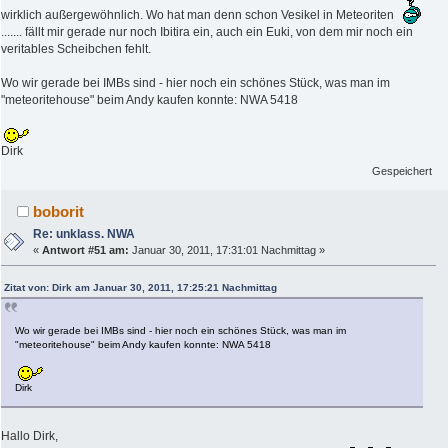
wirklich außergewöhnlich. Wo hat man denn schon Vesikel in Meteoriten
....... fällt mir gerade nur noch Ibitira ein, auch ein Euki, von dem mir noch ein
veritables Scheibchen fehlt.
Wo wir gerade bei IMBs sind - hier noch ein schönes Stück, was man im
"meteoritehouse" beim Andy kaufen konnte: NWA 5418
Dirk
Gespeichert
boborit
Re: unklass. NWA
«
Antwort #51 am:
Januar 30, 2011, 17:31:01 Nachmittag »
Zitat von: Dirk am Januar 30, 2011, 17:25:21 Nachmittag
Wo wir gerade bei IMBs sind - hier noch ein schönes Stück, was man im
"meteoritehouse" beim Andy kaufen konnte: NWA 5418
Dirk
Hallo Dirk,