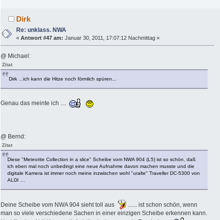
Dirk
Re: unklass. NWA
«
Antwort #47 am:
Januar 30, 2011, 17:07:12 Nachmittag »
@ Michael:
Zitat
Dirk ...ich kann die Hitze noch förmlich spüren...
Genau das meinte ich ....
@ Bernd:
Zitat
Diese "Meteorite Collection in a slice" Scheibe vom NWA 904 (L5) ist so schön, daß
ich eben mal noch unbedingt eine neue Aufnahme davon machen musste und die
digitale Kamera ist immer noch meine inzwischen wohl "uralte" Traveller DC-5300 von
ALDI …
Deine Scheibe vom NWA 904 sieht toll aus
...... ist schon schön, wenn
man so viele verschiedene Sachen in einer einzigen Scheibe erkennen kann.