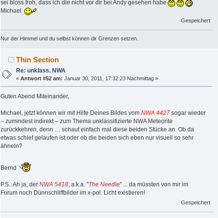
sei bloss froh, dass ich die nicht vor dir bei Andy gesehen habe
Michael
Gespeichert
Nur der Himmel und du selbst können dir Grenzen setzen.
Thin Section
Re: unklass. NWA
«
Antwort #52 am:
Januar 30, 2011, 17:32:23 Nachmittag »
Guten Abend Miteinander,
Michael, jetzt können wir mit Hilfe Deines Bildes vom
NWA 4427
sogar wieder
– zumindest indirekt – zum Thema unklassifizierte NWA Meteorite
zurückkehren, denn … schaut einfach mal diese beiden Stücke an. Ob da
etwas schief gelaufen ist oder ob die beiden sich eben nur visuell so sehr
ähneln?
Bernd
P.S.: Ah ja, der
NWA 5418
, a.k.a. "
The Needle
" ... da müssten von mir im
Forum noch Dünnschliffbilder im x-pol. Licht existieren!
Gespeichert