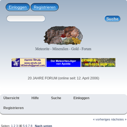
Einloggen
Registrieren
20 JAHRE FORUM (online seit: 12. April 2006)
Übersicht
Hilfe
Suche
Einloggen
Registrieren
« vorheriges
nächstes »
Seiten:
1
2
3
[
4
]
5
6
7
8
Nach unten