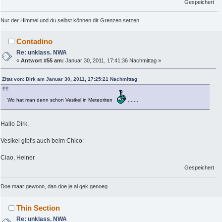
Gespeichert
Nur der Himmel und du selbst können dir Grenzen setzen.
Contadino
Re: unklass. NWA
«
Antwort #55 am:
Januar 30, 2011, 17:41:36 Nachmittag »
Zitat von: Dirk am Januar 30, 2011, 17:25:21 Nachmittag
Wo hat man denn schon Vesikel in Meteoriten
.......
Hallo Dirk,
Vesikel gibt's auch beim Chico:
Ciao, Heiner
Gespeichert
Doe maar gewoon, dan doe je al gek genoeg
Thin Section
Re: unklass. NWA