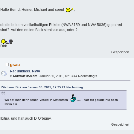
Hallo Bernd, Heiner, Michael und speul
,
ob die beiden vesikelhaltigen Eukrite (NWA 3159 und NWA 5036) gepaired
sind? Auf den ersten Blick siehts so aus, oder ?
Dirk
Gespeichert
gsac
Re: unklass. NWA
«
Antwort #58 am:
Januar 30, 2011, 18:13:44 Nachmittag »
Zitat von: Dirk am Januar 30, 2011, 17:25:21 Nachmittag
Wo hat man denn schon Vesikel in Meteoriten
....... fällt mir gerade nur noch
Ibitira ein
Ibitira, und halt auch D´Orbigny.
Gespeichert