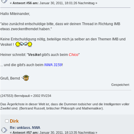
«
Antwort #56 am:
Januar 30, 2011, 18:01:26 Nachmittag »
Hallo Miteinander,
"also zunächst entschuldige bitte, dass wir deinen Thread in Richtung IMB
etwas zweckentfremdet haben."
Keine Entschuldigung nötig, beteilige mich ja selber an den Themen IMB und
Vesikel !
Heiner schreibt: "
Vesikel
gibt's auch beim
Chico
"
... und die gibt's auch beim
NWA 3159
!
Gruß, Bernd
Gespeichert
(247553) Berndpauli = 2002 RV234
Das Ärgerlichste in dieser Welt ist, dass die Dummen todsicher und die Intelligenten voller
Zweifel sind. (Bertrand Russell, britischer Philosoph und Mathematiker).
Dirk
Re: unklass. NWA
«
Antwort #57 am:
Januar 30, 2011, 18:13:35 Nachmittag »