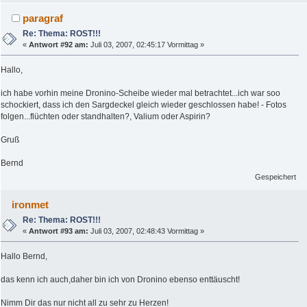
paragraf
Re: Thema: ROST!!!
«
Antwort #92 am:
Juli 03, 2007, 02:45:17 Vormittag »
Hallo,
ich habe vorhin meine Dronino-Scheibe wieder mal betrachtet...ich war soo
schockiert, dass ich den Sargdeckel gleich wieder geschlossen habe! - Fotos
folgen...flüchten oder standhalten?, Valium oder Aspirin?
Gruß
Bernd
Gespeichert
ironmet
Re: Thema: ROST!!!
«
Antwort #93 am:
Juli 03, 2007, 02:48:43 Vormittag »
Hallo Bernd,
das kenn ich auch,daher bin ich von Dronino ebenso enttäuscht!
Nimm Dir das nur nicht all zu sehr zu Herzen!