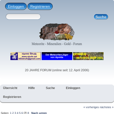
Einloggen
Registrieren
20 JAHRE FORUM (online seit: 12. April 2006)
Übersicht
Hilfe
Suche
Einloggen
Registrieren
« vorheriges
nächstes »
Seiten:
1
2
3
4
5
6
[
7
]
8
Nach unten