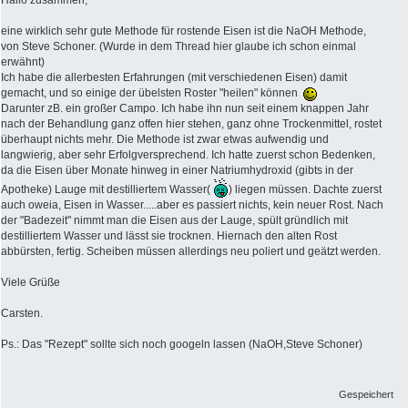
Hallo zusammen,
eine wirklich sehr gute Methode für rostende Eisen ist die NaOH Methode,
von Steve Schoner. (Wurde in dem Thread hier glaube ich schon einmal
erwähnt)
Ich habe die allerbesten Erfahrungen (mit verschiedenen Eisen) damit
gemacht, und so einige der übelsten Roster "heilen" können
Darunter zB. ein großer Campo. Ich habe ihn nun seit einem knappen Jahr
nach der Behandlung ganz offen hier stehen, ganz ohne Trockenmittel, rostet
überhaupt nichts mehr. Die Methode ist zwar etwas aufwendig und
langwierig, aber sehr Erfolgversprechend. Ich hatte zuerst schon Bedenken,
da die Eisen über Monate hinweg in einer Natriumhydroxid (gibts in der
Apotheke) Lauge mit destilliertem Wasser(
) liegen müssen. Dachte zuerst
auch oweia, Eisen in Wasser.....aber es passiert nichts, kein neuer Rost. Nach
der "Badezeit" nimmt man die Eisen aus der Lauge, spült gründlich mit
destilliertem Wasser und lässt sie trocknen. Hiernach den alten Rost
abbürsten, fertig. Scheiben müssen allerdings neu poliert und geätzt werden.
Viele Grüße
Carsten.
Ps.: Das "Rezept" sollte sich noch googeln lassen (NaOH,Steve Schoner)
Gespeichert