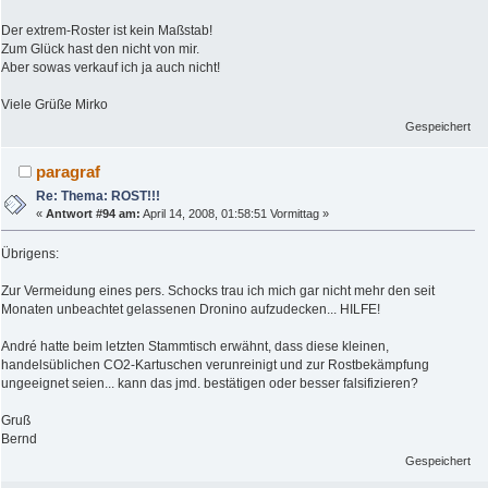
Der extrem-Roster ist kein Maßstab!
Zum Glück hast den nicht von mir.
Aber sowas verkauf ich ja auch nicht!
Viele Grüße Mirko
Gespeichert
paragraf
Re: Thema: ROST!!!
«
Antwort #94 am:
April 14, 2008, 01:58:51 Vormittag »
Übrigens:
Zur Vermeidung eines pers. Schocks trau ich mich gar nicht mehr den seit
Monaten unbeachtet gelassenen Dronino aufzudecken... HILFE!
André hatte beim letzten Stammtisch erwähnt, dass diese kleinen,
handelsüblichen CO2-Kartuschen verunreinigt und zur Rostbekämpfung
ungeeignet seien... kann das jmd. bestätigen oder besser falsifizieren?
Gruß
Bernd
Gespeichert