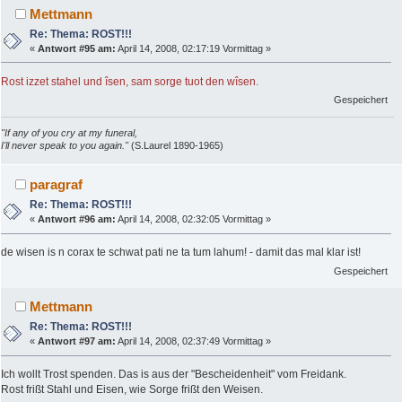
Mettmann
Re: Thema: ROST!!!
«
Antwort #95 am:
April 14, 2008, 02:17:19 Vormittag »
Rost izzet stahel und îsen, sam sorge tuot den wîsen.
Gespeichert
"If any of you cry at my funeral,
I'll never speak to you again."
(S.Laurel 1890-1965)
paragraf
Re: Thema: ROST!!!
«
Antwort #96 am:
April 14, 2008, 02:32:05 Vormittag »
de wisen is n corax te schwat pati ne ta tum lahum! - damit das mal klar ist!
Gespeichert
Mettmann
Re: Thema: ROST!!!
«
Antwort #97 am:
April 14, 2008, 02:37:49 Vormittag »
Ich wollt Trost spenden. Das is aus der "Bescheidenheit" vom Freidank.
Rost frißt Stahl und Eisen, wie Sorge frißt den Weisen.