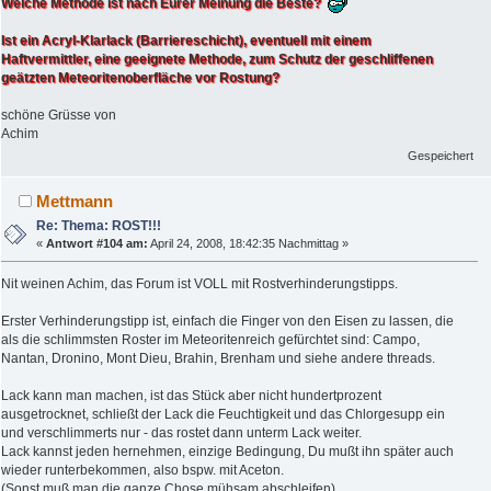
Welche Methode ist nach Eurer Meinung die Beste?
Ist ein Acryl-Klarlack (Barriereschicht), eventuell mit einem
Haftvermittler, eine geeignete Methode, zum Schutz der geschliffenen
geätzten Meteoritenoberfläche vor Rostung?
schöne Grüsse von
Achim
Gespeichert
Mettmann
Re: Thema: ROST!!!
«
Antwort #104 am:
April 24, 2008, 18:42:35 Nachmittag »
Nit weinen Achim, das Forum ist VOLL mit Rostverhinderungstipps.
Erster Verhinderungstipp ist, einfach die Finger von den Eisen zu lassen, die
als die schlimmsten Roster im Meteoritenreich gefürchtet sind: Campo,
Nantan, Dronino, Mont Dieu, Brahin, Brenham und siehe andere threads.
Lack kann man machen, ist das Stück aber nicht hundertprozent
ausgetrocknet, schließt der Lack die Feuchtigkeit und das Chlorgesupp ein
und verschlimmerts nur - das rostet dann unterm Lack weiter.
Lack kannst jeden hernehmen, einzige Bedingung, Du mußt ihn später auch
wieder runterbekommen, also bspw. mit Aceton.
(Sonst muß man die ganze Chose mühsam abschleifen).