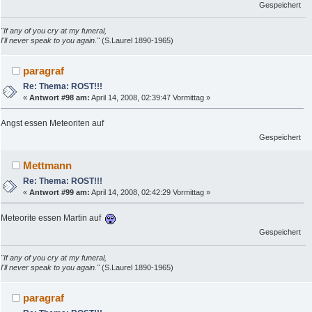
Gespeichert
"If any of you cry at my funeral,
I'll never speak to you again."
(S.Laurel 1890-1965)
paragraf
Re: Thema: ROST!!!
«
Antwort #98 am:
April 14, 2008, 02:39:47 Vormittag »
Angst essen Meteoriten auf
Gespeichert
Mettmann
Re: Thema: ROST!!!
«
Antwort #99 am:
April 14, 2008, 02:42:29 Vormittag »
Meteorite essen Martin auf
Gespeichert
"If any of you cry at my funeral,
I'll never speak to you again."
(S.Laurel 1890-1965)
paragraf