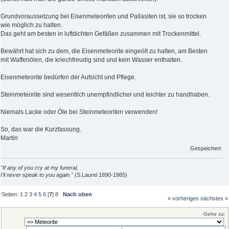
Grundvoraussetzung bei Eisenmeteoriten und Pallasiten ist, sie so trocken
wie möglich zu halten.
Das geht am besten in luftdichten Gefäßen zusammen mit Trockenmittel.
Bewährt hat sich zu dem, die Eisenmeteorite eingeölt zu halten, am Besten
mit Waffenölen, die kriechfreudig sind und kein Wasser enthalten.
Eisenmeteorite bedürfen der Aufsicht und Pflege.
Steinmeteorite sind wesentlich unempfindlicher und leichter zu handhaben.
Niemals Lacke oder Öle bei Steinmeteoriten verwenden!
So, das war die Kurzfassung.
Martin
Gespeichert
"If any of you cry at my funeral,
I'll never speak to you again."
(S.Laurel 1890-1965)
Seiten:
1
2
3
4
5
6
[
7
]
8
Nach oben
« vorheriges
nächstes »
Gehe zu: