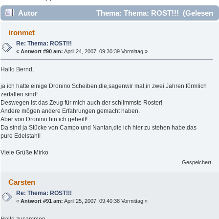
Autor
Thema: Thema: ROST!!! (Gelesen
62449 mal)
ironmet
Re: Thema: ROST!!!
«
Antwort #90 am:
April 24, 2007, 09:30:39 Vormittag »
Hallo Bernd,
ja ich hatte einige Dronino Scheiben,die,sagenwir mal,in zwei Jahren förmlich
zerfallen sind!
Deswegen ist das Zeug für mich auch der schlimmste Roster!
Andere mögen andere Erfahrungen gemacht haben.
Aber von Dronino bin ich geheilt!
Da sind ja Stücke von Campo und Nantan,die ich hier zu stehen habe,das
pure Edelstahl!
Viele Grüße Mirko
Gespeichert
Carsten
Re: Thema: ROST!!!
«
Antwort #91 am:
April 25, 2007, 09:40:38 Vormittag »