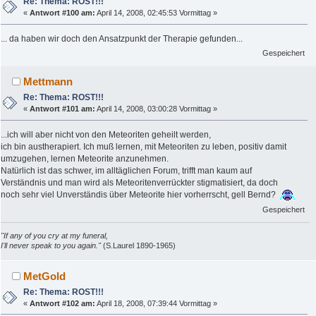
Re: Thema: ROST!!!
«
Antwort #100 am:
April 14, 2008, 02:45:53 Vormittag »
... da haben wir doch den Ansatzpunkt der Therapie gefunden...
Gespeichert
Mettmann
Re: Thema: ROST!!!
«
Antwort #101 am:
April 14, 2008, 03:00:28 Vormittag »
...ich will aber nicht von den Meteoriten geheilt werden,
ich bin austherapiert. Ich muß lernen, mit Meteoriten zu leben, positiv damit
umzugehen, lernen Meteorite anzunehmen.
Natürlich ist das schwer, im alltäglichen Forum, trifft man kaum auf
Verständnis und man wird als Meteoritenverrückter stigmatisiert, da doch
noch sehr viel Unverständis über Meteorite hier vorherrscht, gell Bernd?
Gespeichert
"If any of you cry at my funeral,
I'll never speak to you again."
(S.Laurel 1890-1965)
MetGold
Re: Thema: ROST!!!
«
Antwort #102 am:
April 18, 2008, 07:39:44 Vormittag »