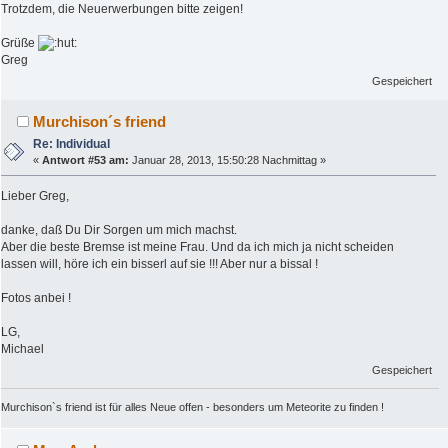
Trotzdem, die Neuerwerbungen bitte zeigen!
Grüße
Greg
Gespeichert
Murchison´s friend
Re: Individual
«
Antwort #53 am:
Januar 28, 2013, 15:50:28 Nachmittag »
Lieber Greg,
danke, daß Du Dir Sorgen um mich machst.
Aber die beste Bremse ist meine Frau. Und da ich mich ja nicht scheiden
lassen will, höre ich ein bisserl auf sie !!! Aber nur a bissal !
Fotos anbei !
LG,
Michael
Gespeichert
Murchison`s friend ist für alles Neue offen - besonders um Meteorite zu finden !