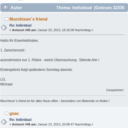
Autor
Thema: Individual (Gelesen 32335
mal)
Murchison´s friend
Re: Individual
«
Antwort #45 am:
Januar 23, 2013, 18:18:38 Nachmittag »
Hallo Ihr Eisenliebhaber,
1. Zwischenzeit :
ausnahmslos nur 1. Plätze - welch Überraschung : Sikhote Alin !
Endergebnis folgt spätestens Sonntag abends.
LG,
Michael
Gespeichert
Murchison`s friend ist für alles Neue offen - besonders um Meteorite zu finden !
gsac
Re: Individual
«
Antwort #46 am:
Januar 23, 2013, 20:08:47 Nachmittag »