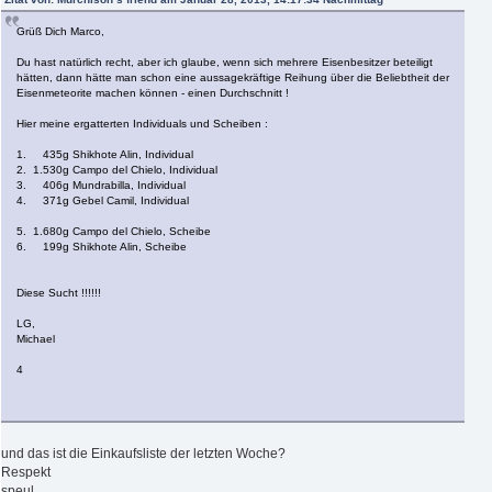
Grüß Dich Marco,
Du hast natürlich recht, aber ich glaube, wenn sich mehrere Eisenbesitzer beteiligt
hätten, dann hätte man schon eine aussagekräftige Reihung über die Beliebtheit der
Eisenmeteorite machen können - einen Durchschnitt !
Hier meine ergatterten Individuals und Scheiben :
1. 435g Shikhote Alin, Individual
2. 1.530g Campo del Chielo, Individual
3. 406g Mundrabilla, Individual
4. 371g Gebel Camil, Individual
5. 1.680g Campo del Chielo, Scheibe
6. 199g Shikhote Alin, Scheibe
Diese Sucht !!!!!!
LG,
Michael
4
und das ist die Einkaufsliste der letzten Woche?
Respekt
speul