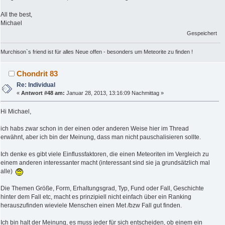
All the best,
Michael
Gespeichert
Murchison`s friend ist für alles Neue offen - besonders um Meteorite zu finden !
Chondrit 83
Re: Individual
«
Antwort #48 am:
Januar 28, 2013, 13:16:09 Nachmittag »
Hi Michael,
ich habs zwar schon in der einen oder anderen Weise hier im Thread
erwähnt, aber ich bin der Meinung, dass man nicht pauschalisieren sollte.
Ich denke es gibt viele Einflussfaktoren, die einen Meteoriten im Vergleich zu
einem anderen interessanter macht (interessant sind sie ja grundsätzlich mal
alle)
Die Themen Größe, Form, Erhaltungsgrad, Typ, Fund oder Fall, Geschichte
hinter dem Fall etc, macht es prinzipiell nicht einfach über ein Ranking
herauszufinden wieviele Menschen einen Met /bzw Fall gut finden.
Ich bin halt der Meinung, es muss jeder für sich entscheiden, ob einem ein