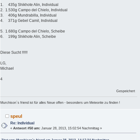
1. 435g Shikhote Alin, Individual
2. 1.530g Campo del Chielo, Individual
3. 406g Mundrabilla, Individual
4. 371g Gebel Camil, Individual
5. 1.680g Campo del Chielo, Scheibe
6. 199g Shikhote Alin, Scheibe
Diese Sucht !!!!!!
LG,
Michael
4
Gespeichert
Murchison`s friend ist für alles Neue offen - besonders um Meteorite zu finden !
speul
Re: Individual
«
Antwort #50 am:
Januar 28, 2013, 15:02:54 Nachmittag »
Zitat von: Murchison´s friend am Januar 28, 2013, 14:17:34 Nachmittag