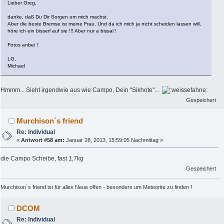
Lieber Greg,
danke, daß Du Dir Sorgen um mich machst.
Aber die beste Bremse ist meine Frau. Und da ich mich ja nicht scheiden lassen will,
höre ich ein bisserl auf sie !!! Aber nur a bissal !
Fotos anbei !
LG,
Michael
Hmmm... Sieht irgendwie aus wie Campo, Dein "Sikhote"...
Gespeichert
Murchison´s friend
Re: Individual
«
Antwort #58 am:
Januar 28, 2013, 15:59:05 Nachmittag »
die Campo Scheibe, fast 1,7kg
Gespeichert
Murchison`s friend ist für alles Neue offen - besonders um Meteorite zu finden !
DCOM
Re: Individual