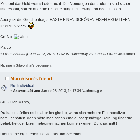
Meteorit das Geld wert ist oder nicht. Die Meinungen der anderen sind sicher
interessant, sollten aber die Entscheidung nicht zwingend beeinflussen.
Aber jetzt die Gretchenfrage: HASTE EINEN SCHÖNEN EISEN ERGATTERN
KÖNNEN ????
Grüßle
Marco
«
Letzte Änderung: Januar 28, 2013, 14:02:07 Nachmittag von Chondrit 83
»
Gespeichert
Mit einem Gibeon hat’s begonnen....
Murchison´s friend
Re: Individual
«
Antwort #49 am:
Januar 28, 2013, 14:17:34 Nachmittag »
Grüß Dich Marco,
Du hast natürlich recht, aber ich glaube, wenn sich mehrere Eisenbesitzer
beteiligt hätten, dann hätte man schon eine aussagekräftige Reihung über die
Beliebtheit der Eisenmeteorite machen können - einen Durchschnitt !
Hier meine ergatterten Individuals und Scheiben :