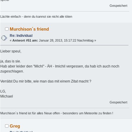
Gespeichert
Lächle einfach - denn du kannst sie nicht alle töten
Murchison´s friend
Re: Individual
«
Antwort #51 am:
Januar 28, 2013, 15:17:22 Nachmittag »
Lieber speul,
ja, das is sie.
Hab aber leider den "Michl" - ÄH - Imichil vergessen, da hab ich auch noch
zugeschlagen.
Verrätst Du mir bitte, wie man das mit einem Zitat macht ?
LG,
Michael
Gespeichert
Murchison`s friend ist für alles Neue offen - besonders um Meteorite zu finden !
Greg