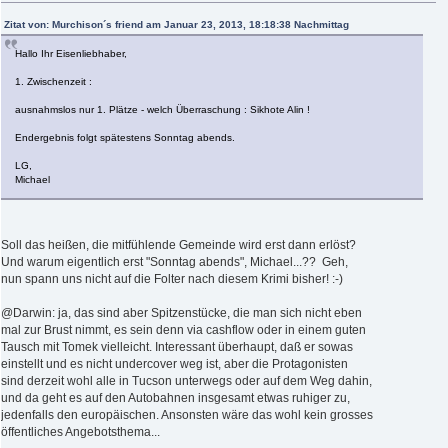
Zitat von: Murchison´s friend am Januar 23, 2013, 18:18:38 Nachmittag
Hallo Ihr Eisenliebhaber,
1. Zwischenzeit :
ausnahmslos nur 1. Plätze - welch Überraschung : Sikhote Alin !
Endergebnis folgt spätestens Sonntag abends.
LG,
Michael
Soll das heißen, die mitfühlende Gemeinde wird erst dann erlöst?
Und warum eigentlich erst "Sonntag abends", Michael...?? Geh,
nun spann uns nicht auf die Folter nach diesem Krimi bisher! :-)
@Darwin: ja, das sind aber Spitzenstücke, die man sich nicht eben
mal zur Brust nimmt, es sein denn via cashflow oder in einem guten
Tausch mit Tomek vielleicht. Interessant überhaupt, daß er sowas
einstellt und es nicht undercover weg ist, aber die Protagonisten
sind derzeit wohl alle in Tucson unterwegs oder auf dem Weg dahin,
und da geht es auf den Autobahnen insgesamt etwas ruhiger zu,
jedenfalls den europäischen. Ansonsten wäre das wohl kein grosses
öffentliches Angebotsthema...