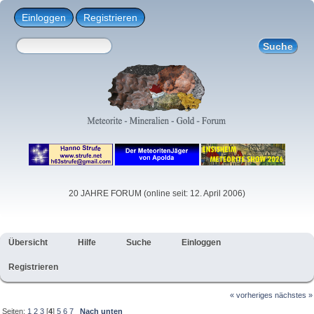
Einloggen
Registrieren
20 JAHRE FORUM (online seit: 12. April 2006)
Übersicht
Hilfe
Suche
Einloggen
Registrieren
« vorheriges
nächstes »
Seiten:
1
2
3
[
4
]
5
6
7
Nach unten