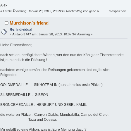
Alex
«
Letzte Änderung: Januar 23, 2013, 20:29:47 Nachmittag von gsac
»
Gespeichert
Murchison´s friend
Re: Individual
«
Antwort #47 am:
Januar 28, 2013, 10:07:34 Vormittag »
Liebe Eisenmänner,
nach schier unertäglichem Warten, wer den nun der König der Eisenmeteorite
ist, nun endlich die Erlösung !
nachdem wenige persönliche Reihungen gekommen sind ergibt sich
Folgendes :
GOLDMEDAILLE : SIKHOTE ALIN (ausnahmslos erste Plätze )
SILBERMEDAILLE : GIBEON
BRONCEMEDAILLE : HENBURY UND GEBEL KAMIL
die weiteren Plätze : Canyon Diablo, Mundrabilla, Campo del Cielo,
Taza und Odessa.
Mir gefällt so eine Aktion, was ist Eure Meinung dazu ?