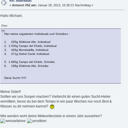
Re: Individual
«
Antwort #52 am:
Januar 28, 2013, 15:38:21 Nachmittag »
Hallo Michael,
Zitat
Hier meine ergatterten Individuals und Scheiben :
1. 435g Shikhote Alin, Individual
2. 1.530g Campo del Chielo, Individual
3. 406g Mundrabilla, Individual
4. 371g Gebel Camil, Individual
5. 1.680g Campo del Chielo, Scheibe
6. 199g Shikhote Alin, Scheibe
Diese Sucht !!!!!!
Meine Güte!!!
Sollten wir uns Sorgen machen? Vielleicht dir einen guten Sucht-Heiler
vermitteln, bevor du bei dem Tempo in ein paar Wochen nur noch Brot &
Wasser zu dir nehmen kannst?
Wie werden wohl deine Meteoritenziele in einem Jahr aussehen?