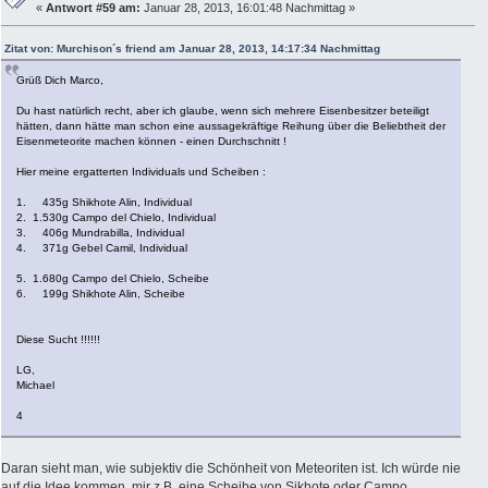
«
Antwort #59 am:
Januar 28, 2013, 16:01:48 Nachmittag »
Zitat von: Murchison´s friend am Januar 28, 2013, 14:17:34 Nachmittag
Grüß Dich Marco,
Du hast natürlich recht, aber ich glaube, wenn sich mehrere Eisenbesitzer beteiligt
hätten, dann hätte man schon eine aussagekräftige Reihung über die Beliebtheit der
Eisenmeteorite machen können - einen Durchschnitt !
Hier meine ergatterten Individuals und Scheiben :
1. 435g Shikhote Alin, Individual
2. 1.530g Campo del Chielo, Individual
3. 406g Mundrabilla, Individual
4. 371g Gebel Camil, Individual
5. 1.680g Campo del Chielo, Scheibe
6. 199g Shikhote Alin, Scheibe
Diese Sucht !!!!!!
LG,
Michael
4
Daran sieht man, wie subjektiv die Schönheit von Meteoriten ist. Ich würde nie
auf die Idee kommen, mir z.B. eine Scheibe von Sikhote oder Campo