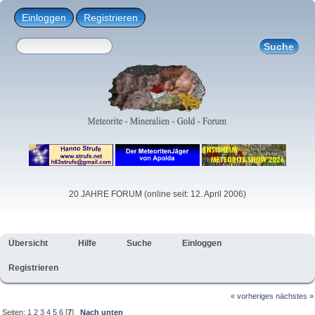
Einloggen
Registrieren
20 JAHRE FORUM (online seit: 12. April 2006)
Übersicht
Hilfe
Suche
Einloggen
Registrieren
« vorheriges
nächstes »
Seiten:
1
2
3
4
5
6
[
7
]
Nach unten