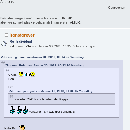
Andreas
Gespeichert
Daß alles vergeht;weiß man schon in der JUGEND;
aber wie schnell alles vergeht,erfährt man erst im ALTER.
ironsforever
Re: Individual
«
Antwort #94 am:
Januar 30, 2013, 16:35:52 Nachmittag »
Zitat von: ganimet am Januar 30, 2013, 09:04:55 Vormittag
Zitat von: Rob L am Januar 30, 2013, 00:33:30 Vormittag
Gruss,
Rob
PS:
Zitat von: paragraf am Januar 29, 2013, 01:32:15 Vormittag
…die Abk. "SA" find ich neben der Kappe…
verstehe nicht was hier gemeint ist
Hallo Rob