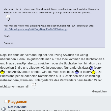
ich befürchte, ich ahne was Bernd meint, finde es allerdings auch nicht schlimm den
Sikhote Alin mit dem Kürzel zu bezeichnen (habs ja selber schon oft getan).....
Hier mal die nette Wiki Erklärung was alles schon/noch mit "SA" abgekürzt wird:
http://de.wikipedia.org/wiki/SA_(Begriffskl%C3%A4rung)
Gruß
Andreas
Naja, ich finde die Verbannung der Abkürzung SA auch ein wenig
übertrieben. Genauso gut könnte man auf die Idee kommen die Buchstaben A
und H aus dem Alphabet zu streichen, oder die Buchtabenkombination des
doppelten S, die uns allgegenwärtig begegnet. Nur dadurch, dass
(sorry
) man Abkürzungen ahndet, wird die Welt nicht bess
er (sorry
). Der
Buchstabe per se oder eine Kombination aus Buchstaben sind unschuldig,
insbesondere, wenn ein Hintergedanke des Verwenders beim besten Willen
nicht zu vermuten ist!
Gespeichert
Flaggaman
Re: Individual