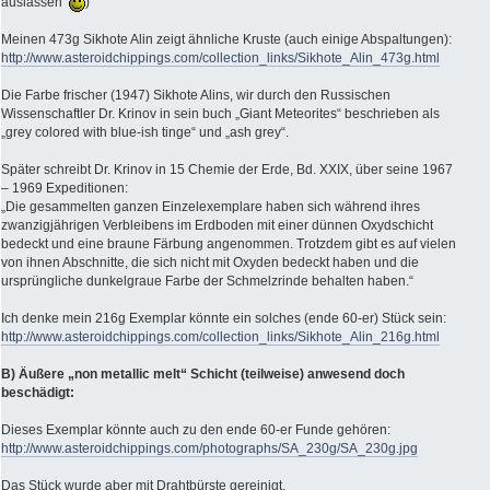
auslassen
)
Meinen 473g Sikhote Alin zeigt ähnliche Kruste (auch einige Abspaltungen):
http://www.asteroidchippings.com/collection_links/Sikhote_Alin_473g.html
Die Farbe frischer (1947) Sikhote Alins, wir durch den Russischen
Wissenschaftler Dr. Krinov in sein buch „Giant Meteorites“ beschrieben als
„grey colored with blue-ish tinge“ und „ash grey“.
Später schreibt Dr. Krinov in 15 Chemie der Erde, Bd. XXIX, über seine 1967
– 1969 Expeditionen:
„Die gesammelten ganzen Einzelexemplare haben sich während ihres
zwanzigjährigen Verbleibens im Erdboden mit einer dünnen Oxydschicht
bedeckt und eine braune Färbung angenommen. Trotzdem gibt es auf vielen
von ihnen Abschnitte, die sich nicht mit Oxyden bedeckt haben und die
ursprüngliche dunkelgraue Farbe der Schmelzrinde behalten haben.“
Ich denke mein 216g Exemplar könnte ein solches (ende 60-er) Stück sein:
http://www.asteroidchippings.com/collection_links/Sikhote_Alin_216g.html
B) Äußere „non metallic melt“ Schicht (teilweise) anwesend doch
beschädigt:
Dieses Exemplar könnte auch zu den ende 60-er Funde gehören:
http://www.asteroidchippings.com/photographs/SA_230g/SA_230g.jpg
Das Stück wurde aber mit Drahtbürste gereinigt.