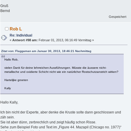
Gruß
Bernd
Gespeichert
Rob L
Re: Individual
«
Antwort #98 am:
Februar 01, 2013, 06:16:49 Vormittag »
Zitat von: Flaggaman am Januar 30, 2013, 18:46:21 Nachmittag
Hallo Rob,
vielen Dank für deine lehrreichen Aussführungen. Müsste die äussere nicht-
metallische und oxidierte Schicht nicht wie ein natürlicher Rostschutzanstrich wirken?
Hartelijke groeten
Kally
Hallo Kally,
Ich bin nicht der Experte, aber denke die Kruste solte dann geschlossen und
zäh sein.
Sie ist aber dünn, zerbrechlich und zeigt häufig schon Risse.
Sehe zum Beispiel Foto und Text im „Figure 44. Mazapil (Chicago no. 1977)“