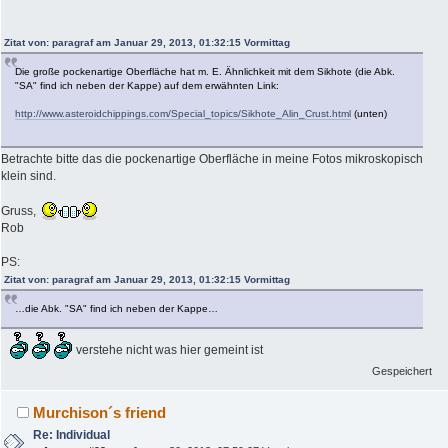
Zitat von: paragraf am Januar 29, 2013, 01:32:15 Vormittag
Die große pockenartige Oberfläche hat m. E. Ähnlichkeit mit dem Sikhote (die Abk.
"SA" find ich neben der Kappe) auf dem erwähnten Link:
http://www.asteroidchippings.com/Special_topics/Sikhote_Alin_Crust.html
(unten)
Betrachte bitte das die pockenartige Oberfläche in meine Fotos mikroskopisch
klein sind.
Gruss,
Rob
PS:
Zitat von: paragraf am Januar 29, 2013, 01:32:15 Vormittag
…die Abk. "SA" find ich neben der Kappe…
verstehe nicht was hier gemeint ist
Gespeichert
Murchison´s friend
Re: Individual