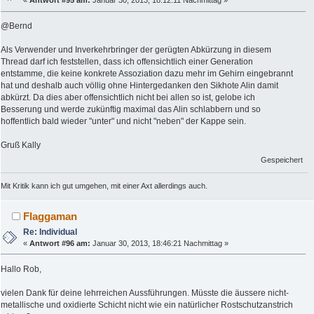
«
Antwort #95 am:
Januar 30, 2013, 18:12:11 Nachmittag »
@Bernd
Als Verwender und Inverkehrbringer der gerügten Abkürzung in diesem
Thread darf ich feststellen, dass ich offensichtlich einer Generation
entstamme, die keine konkrete Assoziation dazu mehr im Gehirn eingebrannt
hat und deshalb auch völlig ohne Hintergedanken den Sikhote Alin damit
abkürzt. Da dies aber offensichtlich nicht bei allen so ist, gelobe ich
Besserung und werde zukünftig maximal das Alin schlabbern und so
hoffentlich bald wieder "unter" und nicht "neben" der Kappe sein.
Gruß Kally
Gespeichert
Mit Kritik kann ich gut umgehen, mit einer Axt allerdings auch.
Flaggaman
Re: Individual
«
Antwort #96 am:
Januar 30, 2013, 18:46:21 Nachmittag »
Hallo Rob,
vielen Dank für deine lehrreichen Aussführungen. Müsste die äussere nicht-
metallische und oxidierte Schicht nicht wie ein natürlicher Rostschutzanstrich