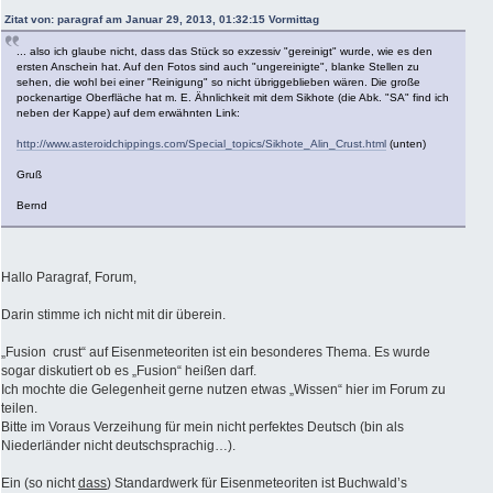
Zitat von: paragraf am Januar 29, 2013, 01:32:15 Vormittag
... also ich glaube nicht, dass das Stück so exzessiv "gereinigt" wurde, wie es den
ersten Anschein hat. Auf den Fotos sind auch "ungereinigte", blanke Stellen zu
sehen, die wohl bei einer "Reinigung" so nicht übriggeblieben wären. Die große
pockenartige Oberfläche hat m. E. Ähnlichkeit mit dem Sikhote (die Abk. "SA" find ich
neben der Kappe) auf dem erwähnten Link:
http://www.asteroidchippings.com/Special_topics/Sikhote_Alin_Crust.html
(unten)
Gruß
Bernd
Hallo Paragraf, Forum,
Darin stimme ich nicht mit dir überein.
„Fusion crust“ auf Eisenmeteoriten ist ein besonderes Thema. Es wurde
sogar diskutiert ob es „Fusion“ heißen darf.
Ich mochte die Gelegenheit gerne nutzen etwas „Wissen“ hier im Forum zu
teilen.
Bitte im Voraus Verzeihung für mein nicht perfektes Deutsch (bin als
Niederländer nicht deutschsprachig…).
Ein (so nicht
dass
) Standardwerk für Eisenmeteoriten ist Buchwald’s