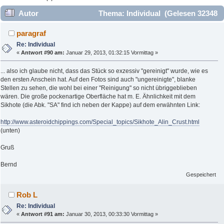
Autor
Thema: Individual (Gelesen 32348
mal)
paragraf
Re: Individual
«
Antwort #90 am:
Januar 29, 2013, 01:32:15 Vormittag »
... also ich glaube nicht, dass das Stück so exzessiv "gereinigt" wurde, wie es
den ersten Anschein hat. Auf den Fotos sind auch "ungereinigte", blanke
Stellen zu sehen, die wohl bei einer "Reinigung" so nicht übriggeblieben
wären. Die große pockenartige Oberfläche hat m. E. Ähnlichkeit mit dem
Sikhote (die Abk. "SA" find ich neben der Kappe) auf dem erwähnten Link:
http://www.asteroidchippings.com/Special_topics/Sikhote_Alin_Crust.html
(unten)
Gruß
Bernd
Gespeichert
Rob L
Re: Individual
«
Antwort #91 am:
Januar 30, 2013, 00:33:30 Vormittag »