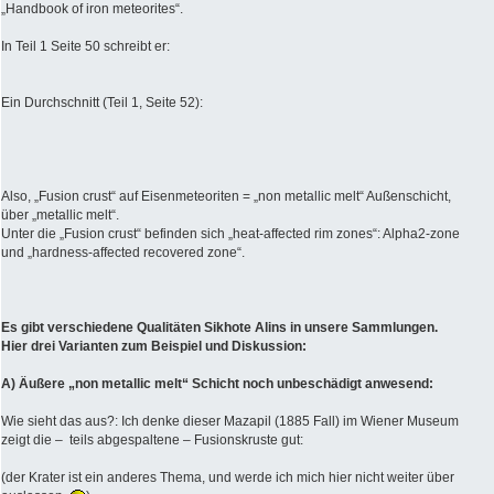
„Handbook of iron meteorites“.
In Teil 1 Seite 50 schreibt er:
Ein Durchschnitt (Teil 1, Seite 52):
Also, „Fusion crust“ auf Eisenmeteoriten = „non metallic melt“ Außenschicht,
über „metallic melt“.
Unter die „Fusion crust“ befinden sich „heat-affected rim zones“: Alpha2-zone
und „hardness-affected recovered zone“.
Es gibt verschiedene Qualitäten Sikhote Alins in unsere Sammlungen.
Hier drei Varianten zum Beispiel und Diskussion:
A) Äußere „non metallic melt“ Schicht noch unbeschädigt anwesend:
Wie sieht das aus?: Ich denke dieser Mazapil (1885 Fall) im Wiener Museum
zeigt die – teils abgespaltene – Fusionskruste gut:
(der Krater ist ein anderes Thema, und werde ich mich hier nicht weiter über