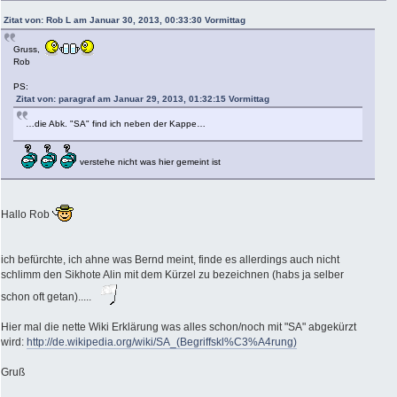
Zitat von: Rob L am Januar 30, 2013, 00:33:30 Vormittag
Gruss,
Rob
PS:
Zitat von: paragraf am Januar 29, 2013, 01:32:15 Vormittag
…die Abk. "SA" find ich neben der Kappe…
verstehe nicht was hier gemeint ist
Hallo Rob
ich befürchte, ich ahne was Bernd meint, finde es allerdings auch nicht
schlimm den Sikhote Alin mit dem Kürzel zu bezeichnen (habs ja selber
schon oft getan).....
Hier mal die nette Wiki Erklärung was alles schon/noch mit "SA" abgekürzt
wird:
http://de.wikipedia.org/wiki/SA_(Begriffskl%C3%A4rung)
Gruß