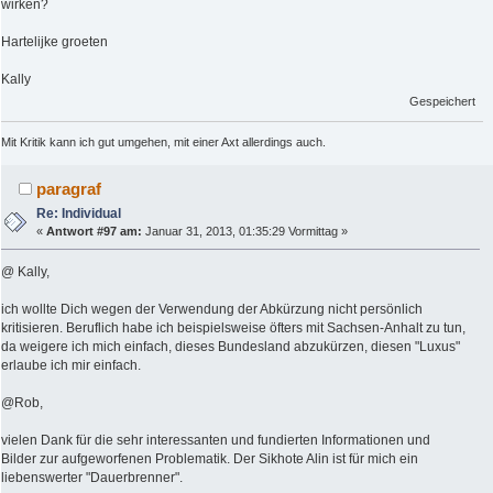
wirken?
Hartelijke groeten
Kally
Gespeichert
Mit Kritik kann ich gut umgehen, mit einer Axt allerdings auch.
paragraf
Re: Individual
«
Antwort #97 am:
Januar 31, 2013, 01:35:29 Vormittag »
@ Kally,
ich wollte Dich wegen der Verwendung der Abkürzung nicht persönlich
kritisieren. Beruflich habe ich beispielsweise öfters mit Sachsen-Anhalt zu tun,
da weigere ich mich einfach, dieses Bundesland abzukürzen, diesen "Luxus"
erlaube ich mir einfach.
@Rob,
vielen Dank für die sehr interessanten und fundierten Informationen und
Bilder zur aufgeworfenen Problematik. Der Sikhote Alin ist für mich ein
liebenswerter "Dauerbrenner".