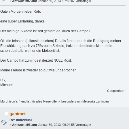
«
Antwort #92 am:
Januar 30, 2013, 07:59:07 Vormittag »
Guten Morgen lieber Rob,
eine super Erklärung, danke.
Der meinige Sikhote ist seit gestern da, auch der Campo !
Ok, die feinsten (mikroskopischen) Details fehlen durch die Reinigung meiner
Einschätzung nach zu 75% beim Sikhote, trotzdem beeindruckt er allein
schon deshalb, weil er ein Meteorit ist.
Der Campo hat zumindest derzeit NULL Rost.
Meine Freude ist wieder so gut wie ungebrochen.
LG,
Michael
Gespeichert
Murchison`s friend ist für alles Neue offen - besonders um Meteorite zu finden !
ganimet
Re: Individual
«
Antwort #93 am:
Januar 30, 2013, 09:04:55 Vormittag »