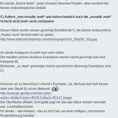
Es hat die „frische farbe“, zeigt schmelzt Striemen/Tropfen, aber vermisst die
feinste (mikroskopische) Details.
C) Äußere „non metallic melt“ und wahrscheinlich auch die „metallic melt“
Schicht nicht mehr nicht vorhanden:
Dieses Stück wurde schwer gereinigt (Drahtbürste?), die dünne zerbrechliche
„Fusion crust“ ist nicht mehr zu sehen.
http://www.asteroidchippings.com/photographs/SA_55g/SA_55g.jpg
Ich denke Kategorie A) sieht man sehr selten.
Die meisten schöne dunklere Exemplare wurden leicht gereinigt und sind
Kategorie B).
Blinkende, „zu stark“ gereinigte (meine persönliche Meinung) Exemplare sind
C).
Kommen wir zu Murchison´s friend’s Exemplar. (Ja, Michael darf sich freuen
über sein Stück! Es ist ein Meteorit!
)
http://www.jgr-apolda.eu/index.php?
action=dlattach;topic=8628.0;attach=83147;image
Die Oberfläche (Relief, nicht glatt) sagt mir das das Stück schwer verrostet
war. Lochfraßkorrosion.
Ich denke – wie Herbert – das es sich hier um einer heftigen, chemischen
Rostentfernung handelt.