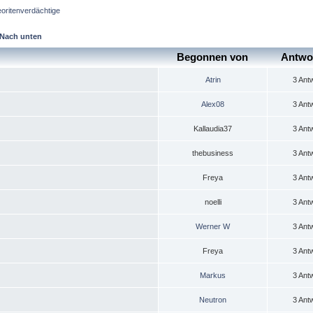
oritenverdächtige
Nach unten
Begonnen von
Antwo
Atrin
3 Ant
Alex08
3 Ant
Kallaudia37
3 Ant
thebusiness
3 Ant
Freya
3 Ant
noelli
3 Ant
Werner W
3 Ant
Freya
3 Ant
Markus
3 Ant
Neutron
3 Ant