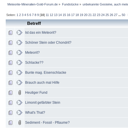
Meteorite-Mineralien-Gold-Forum.de
»
Fundstücke
»
unbekannte Gesteine, auch mete
Seiten:
1
2
3
4
5
6
7
8
9
[
10
]
11
12
13
14
15
16
17
18
19
20
21
22
23
24
25
26
27
...
50
Betreff
Ist das ein Meteorit?
Schöner Stein oder Chondrit?
Meteorit?
Schlacke??
Bunte mag. Eisenschlacke
Brauch auch mal Hilfe
Heutiger Fund
Limonit gefärbter Stein
What's That?
Sediment - Fossil - Pflaume?