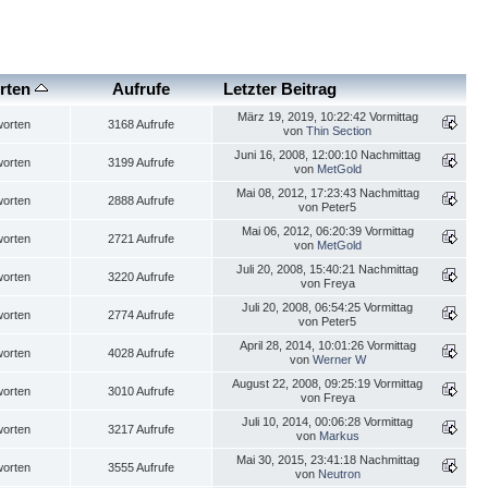
rten
Aufrufe
Letzter Beitrag
März 19, 2019, 10:22:42 Vormittag
worten
3168 Aufrufe
von
Thin Section
Juni 16, 2008, 12:00:10 Nachmittag
worten
3199 Aufrufe
von
MetGold
Mai 08, 2012, 17:23:43 Nachmittag
worten
2888 Aufrufe
von Peter5
Mai 06, 2012, 06:20:39 Vormittag
worten
2721 Aufrufe
von
MetGold
Juli 20, 2008, 15:40:21 Nachmittag
worten
3220 Aufrufe
von Freya
Juli 20, 2008, 06:54:25 Vormittag
worten
2774 Aufrufe
von Peter5
April 28, 2014, 10:01:26 Vormittag
worten
4028 Aufrufe
von
Werner W
August 22, 2008, 09:25:19 Vormittag
worten
3010 Aufrufe
von Freya
Juli 10, 2014, 00:06:28 Vormittag
worten
3217 Aufrufe
von
Markus
Mai 30, 2015, 23:41:18 Nachmittag
worten
3555 Aufrufe
von
Neutron