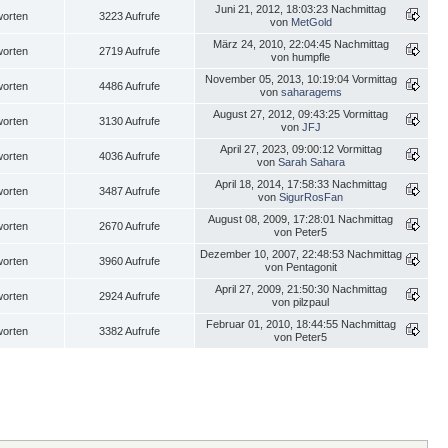
Juni 21, 2012, 18:03:23 Nachmittag
worten
3223 Aufrufe
von
MetGold
März 24, 2010, 22:04:45 Nachmittag
worten
2719 Aufrufe
von humpfle
November 05, 2013, 10:19:04 Vormittag
worten
4486 Aufrufe
von
saharagems
August 27, 2012, 09:43:25 Vormittag
worten
3130 Aufrufe
von
JFJ
April 27, 2023, 09:00:12 Vormittag
worten
4036 Aufrufe
von
Sarah Sahara
April 18, 2014, 17:58:33 Nachmittag
worten
3487 Aufrufe
von
SigurRosFan
August 08, 2009, 17:28:01 Nachmittag
worten
2670 Aufrufe
von Peter5
Dezember 10, 2007, 22:48:53 Nachmittag
worten
3960 Aufrufe
von Pentagonit
April 27, 2009, 21:50:30 Nachmittag
worten
2924 Aufrufe
von pilzpaul
Februar 01, 2010, 18:44:55 Nachmittag
worten
3382 Aufrufe
von Peter5