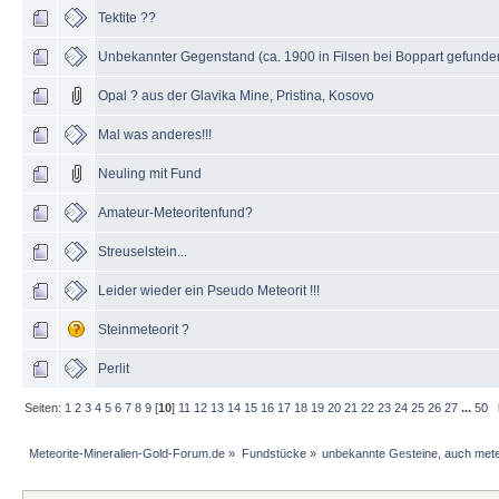
Tektite ??
Unbekannter Gegenstand (ca. 1900 in Filsen bei Boppart gefund
Opal ? aus der Glavika Mine, Pristina, Kosovo
Mal was anderes!!!
Neuling mit Fund
Amateur-Meteoritenfund?
Streuselstein...
Leider wieder ein Pseudo Meteorit !!!
Steinmeteorit ?
Perlit
Seiten:
1
2
3
4
5
6
7
8
9
[
10
]
11
12
13
14
15
16
17
18
19
20
21
22
23
24
25
26
27
...
50
Meteorite-Mineralien-Gold-Forum.de
»
Fundstücke
»
unbekannte Gesteine, auch mete