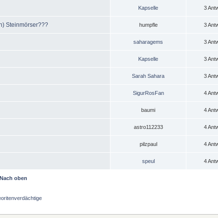
Kapselle
3 Ant
en) Steinmörser???
humpfle
3 Ant
saharagems
3 Ant
Kapselle
3 Ant
Sarah Sahara
3 Ant
SigurRosFan
4 Ant
baumi
4 Ant
astro112233
4 Ant
pilzpaul
4 Ant
speul
4 Ant
Nach oben
oritenverdächtige