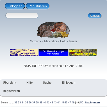
Einloggen
Registrieren
20 JAHRE FORUM (online seit: 12. April 2006)
Übersicht
Hilfe
Suche
Einloggen
Registrieren
Seiten:
1
...
32
33
34
35
36
37
38
39
40
41
42
43
44
45
46
47
48
[
49
]
50
Nach unten