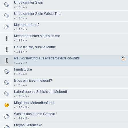
Unbekannter Stein
«
1
2
3
4
»
Unbekannter Stein Wüste Thar
«
1
2
3
4
»
Meteoritenfund?
«
1
2
3
4
»
Metoritensucher stellt sich vor
«
1
2
3
4
»
Helle Kruste, dunkle Matrix
«
1
2
3
4
»
Neuvorstellung aus Niederösterreich-Mitte
«
1
2
3
4
»
Fundstücke
«
1
2
3
4
»
Ist es ein Eisenmeteorit?
«
1
2
3
4
»
Laienfrage zu Schicht um Meteorit
«
1
2
3
4
5
»
Möglicher Meteoritenfund
«
1
2
3
4
5
»
Was ist das für ein Gestein?
«
1
2
3
4
5
»
Freyas Geröllecke