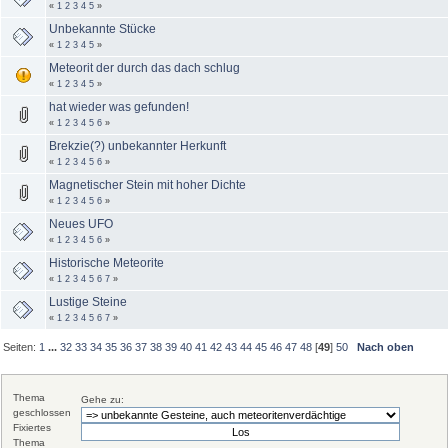
«
1
2
3
4
5
»
Unbekannte Stücke
«
1
2
3
4
5
»
Meteorit der durch das dach schlug
«
1
2
3
4
5
»
hat wieder was gefunden!
«
1
2
3
4
5
6
»
Brekzie(?) unbekannter Herkunft
«
1
2
3
4
5
6
»
Magnetischer Stein mit hoher Dichte
«
1
2
3
4
5
6
»
Neues UFO
«
1
2
3
4
5
6
»
Historische Meteorite
«
1
2
3
4
5
6
7
»
Lustige Steine
«
1
2
3
4
5
6
7
»
Seiten:
1
...
32
33
34
35
36
37
38
39
40
41
42
43
44
45
46
47
48
[
49
]
50
Nach oben
Thema
Gehe zu:
geschlossen
Fixiertes
Thema