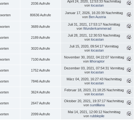
April 24, 2020, 12:53:33 Nachmittag
worten
2036 Aufrufe
von
locastan
Januar 17, 2026, 16:20:39 Nachmittag
tworten
80636 Aufrufe
von
Ben Austria
Juli 31, 2021, 17:53:17 Nachmittag
worten
3689 Aufrufe
von
Wunderkammerad
Juli 28, 2021, 12:30:53 Nachmittag
worten
2189 Aufrufe
von
locastan
Juli 15, 2020, 09:54:17 Vormittag
worten
3020 Aufrufe
von
locastan
November 30, 2022, 04:22:07 Vormittag
worten
7100 Aufrufe
von
lithoraptor
Dezember 03, 2021, 07:54:31 Vormittag
worten
1752 Aufrufe
von
locastan
März 04, 2020, 16:27:43 Nachmittag
worten
7846 Aufrufe
von
locastan
Februar 18, 2023, 21:18:25 Nachmittag
worten
3624 Aufrufe
von
locastan
Oktober 20, 2021, 19:37:17 Nachmittag
worten
2647 Aufrufe
von
suntilliana
Mai 14, 2021, 12:00:12 Nachmittag
worten
2099 Aufrufe
von
rubblepile