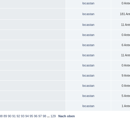
locastan
0 Ant
locastan
181 An
locastan
11 Ant
locastan
0 Ant
locastan
6 Ant
locastan
11 Ant
locastan
0 Ant
locastan
9 Ant
locastan
0 Ant
locastan
5 Ant
locastan
1 Ant
88
89
90
91
92
93
94
95
96
97
98
...
129
Nach oben