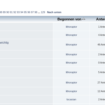
88
89
90
91
92
93
94
95
96
97
98
...
129
Nach unten
Begonnen von
Antw
lithoraptor
1 Ant
lithoraptor
4 Ant
wichtig
lithoraptor
46 Ant
lithoraptor
2 Ant
lithoraptor
0 Ant
lithoraptor
5 Ant
lithoraptor
27 Ant
lithoraptor
12 Ant
locastan
2 Ant