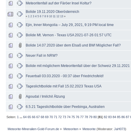
Meteoritenfall auf der Färöer Insel Koltur?
Bolide 19.11.2020 Oberösterreich
«
1
2
3
4
5
6
7
8
9
10
11
12
13
»
Ejin, Inner Mongolia – July 29, 2021, 9:19 PM local time
Bolide Mt. Vernon - Texas USA 2021-07-26 01:57 UTC
Bolide 14.07.2020 über dem Elsaß und BW! Möglicher Fall?
Neuer Fall in NRW?
Bolide mit möglichem Meteoritenfall über der Schweiz 29.11.2021
Feuerball 03.03.2020 - 00:37 über Friedrichsfeld!
Tageslichtbolide mit Fall 15.02.2023 Texas USA
Agoudal / Imilchil Ätzung
6.5.21 Tageslichtbolide über Peebinga, Australien
Seiten:
1
...
64
65
66
67
68
69
70
71
72
73
74
75
76
77
78
79
80
[
81
]
82
83
84
85
86
87
Meteorite-Mineralien-Gold-Forum.de
»
Meteoriten
»
Meteorite
(Moderator:
JaH073
)