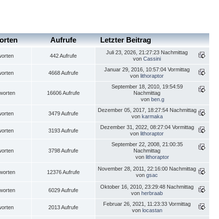
orten
Aufrufe
Letzter Beitrag
Juli 23, 2026, 21:27:23 Nachmittag
worten
442 Aufrufe
von
Cassini
Januar 29, 2016, 10:57:04 Vormittag
worten
4668 Aufrufe
von
lithoraptor
September 18, 2010, 19:54:59
worten
16606 Aufrufe
Nachmittag
von
ben.g
Dezember 05, 2017, 18:27:54 Nachmittag
worten
3479 Aufrufe
von
karmaka
Dezember 31, 2022, 08:27:04 Vormittag
worten
3193 Aufrufe
von
lithoraptor
September 22, 2008, 21:00:35
worten
3798 Aufrufe
Nachmittag
von
lithoraptor
November 28, 2011, 22:16:00 Nachmittag
worten
12376 Aufrufe
von
gsac
Oktober 16, 2010, 23:29:48 Nachmittag
worten
6029 Aufrufe
von
herbraab
Februar 26, 2021, 11:23:33 Vormittag
worten
2013 Aufrufe
von
locastan