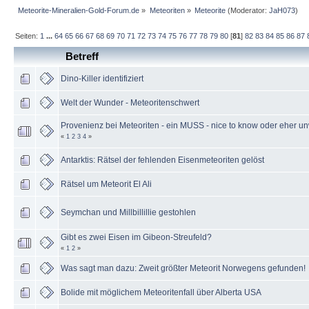
Meteorite-Mineralien-Gold-Forum.de
»
Meteoriten
»
Meteorite
(Moderator:
JaH073
)
Seiten:
1
...
64
65
66
67
68
69
70
71
72
73
74
75
76
77
78
79
80
[
81
]
82
83
84
85
86
87
Betreff
Dino-Killer identifiziert
Welt der Wunder - Meteoritenschwert
Provenienz bei Meteoriten - ein MUSS - nice to know oder eher un
«
1
2
3
4
»
Antarktis: Rätsel der fehlenden Eisenmeteoriten gelöst
Rätsel um Meteorit El Ali
Seymchan und Millbillillie gestohlen
Gibt es zwei Eisen im Gibeon-Streufeld?
«
1
2
»
Was sagt man dazu: Zweit größter Meteorit Norwegens gefunden!
Bolide mit möglichem Meteoritenfall über Alberta USA