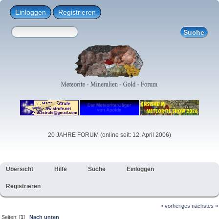
Einloggen
Registrieren
20 JAHRE FORUM (online seit: 12. April 2006)
Übersicht
Hilfe
Suche
Einloggen
Registrieren
« vorheriges
nächstes »
Seiten: [
1
]
Nach unten