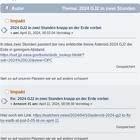
Autor
Thema: 2024 GJ2 in zwei Stunden
knapp an der Erde vorbei (Gelesen 3510 mal)
Impakt
2024 GJ2 in zwei Stunden knapp an der Erde vorbei
«
am:
April 11, 2024, 00:02:04 Vormittag »
In etwa zwei Stunden passiert der neu entdeckte kleine Asteroid 2024 GJ2 die
Erde in geringem Abstand.
https://ssd.jpl.nasa.gov/tools/sbdb_lookup.html#/?
sstr=2024%20GJ2&view=OPC
Gespeichert
Sieh so auf unseren Planeten wie wir auf andere schauen!
Impakt
Re: 2024 GJ2 in zwei Stunden knapp an der Erde vorbei
«
Antwort #1 am:
April 11, 2024, 00:08:30 Vormittag »
Hier noch ein Link:
https://watchers.news/2024/04/10/asteroid-2024-gj2-to-fly-
by-earth-at-just-0-05-ld-on-april-11
Gespeichert
Sieh so auf unseren Planeten wie wir auf andere schauen!