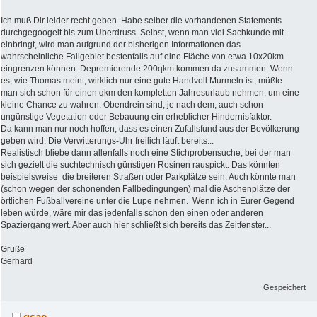
Ich muß Dir leider recht geben. Habe selber die vorhandenen Statements
durchgegoogelt bis zum Überdruss. Selbst, wenn man viel Sachkunde mit
einbringt, wird man aufgrund der bisherigen Informationen das
wahrscheinliche Fallgebiet bestenfalls auf eine Fläche von etwa 10x20km
eingrenzen können. Depremierende 200qkm kommen da zusammen. Wenn
es, wie Thomas meint, wirklich nur eine gute Handvoll Murmeln ist, müßte
man sich schon für einen qkm den kompletten Jahresurlaub nehmen, um eine
kleine Chance zu wahren. Obendrein sind, je nach dem, auch schon
ungünstige Vegetation oder Bebauung ein erheblicher Hindernisfaktor.
Da kann man nur noch hoffen, dass es einen Zufallsfund aus der Bevölkerung
geben wird. Die Verwitterungs-Uhr freilich läuft bereits...
Realistisch bliebe dann allenfalls noch eine Stichprobensuche, bei der man
sich gezielt die suchtechnisch günstigen Rosinen rauspickt. Das könnten
beispielsweise die breiteren Straßen oder Parkplätze sein. Auch könnte man
(schon wegen der schonenden Fallbedingungen) mal die Aschenplätze der
örtlichen Fußballvereine unter die Lupe nehmen. Wenn ich in Eurer Gegend
leben würde, wäre mir das jedenfalls schon den einen oder anderen
Spaziergang wert. Aber auch hier schließt sich bereits das Zeitfenster...
Grüße
Gerhard
Gespeichert
gsac