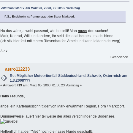
Zitat von: MarkV am März 05, 2008, 00:10:36 Vormittag
P.S.: Ensisheim ist Partnerstadt der Stadt Markdorf.
Na das wäre ja wohl passend, wie bestellt! Man
muss
dort suchen!
Mark, Konrad, Willi und andere, ihr seid die local heroes - macht hinne...
(Ich sitz hier fest mit einem Riesenhaufen Arbeit und kann leider nicht weg)
Alex
Gespeichert
astro112233
Re: Möglicher Meteoritenfall Süddeutschland, Schweiz, Österreich am
1.3.2008???
«
Antwort #19 am:
März 05, 2008, 01:38:23 Vormittag »
Hallo Freunde,
anbei ein Kartenausschnitt der von Mark erwähnten Region, Horn / Marktdorf.
Dummerweise lauert hier teilweise der alles verschlingende Bodensee.
Hoffentlich hat der "Meti" noch die nasse Hürde geschafft.