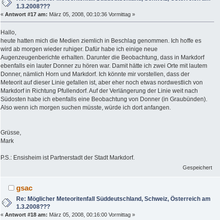
1.3.2008???
«
Antwort #17 am:
März 05, 2008, 00:10:36 Vormittag »
Hallo,
heute hatten mich die Medien ziemlich in Beschlag genommen. Ich hoffe es
wird ab morgen wieder ruhiger. Dafür habe ich einige neue
Augenzeugenberichte erhalten. Darunter die Beobachtung, dass in Markdorf
ebenfalls ein lauter Donner zu hören war. Damit hätte ich zwei Orte mit lautem
Donner, nämlich Horn und Markdorf. Ich könnte mir vorstellen, dass der
Meteorit auf dieser Linie gefallen ist, aber eher noch etwas nordwestlich von
Markdorf in Richtung Pfullendorf. Auf der Verlängerung der Linie weit nach
Südosten habe ich ebenfalls eine Beobachtung von Donner (in Graubünden).
Also wenn ich morgen suchen müsste, würde ich dort anfangen.
Grüsse,
Mark
P.S.: Ensisheim ist Partnerstadt der Stadt Markdorf.
Gespeichert
gsac
Re: Möglicher Meteoritenfall Süddeutschland, Schweiz, Österreich am
1.3.2008???
«
Antwort #18 am:
März 05, 2008, 00:16:00 Vormittag »