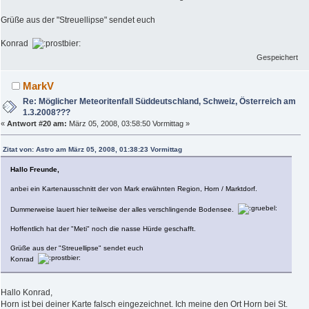
Grüße aus der "Streuellipse" sendet euch
Konrad
Gespeichert
MarkV
Re: Möglicher Meteoritenfall Süddeutschland, Schweiz, Österreich am
1.3.2008???
«
Antwort #20 am:
März 05, 2008, 03:58:50 Vormittag »
Zitat von: Astro am März 05, 2008, 01:38:23 Vormittag
Hallo Freunde,
anbei ein Kartenausschnitt der von Mark erwähnten Region, Horn / Marktdorf.
Dummerweise lauert hier teilweise der alles verschlingende Bodensee.
Hoffentlich hat der "Meti" noch die nasse Hürde geschafft.
Grüße aus der "Streuellipse" sendet euch
Konrad
Hallo Konrad,
Horn ist bei deiner Karte falsch eingezeichnet. Ich meine den Ort Horn bei St.