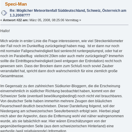
Speci-Man
Re: Möglicher Meteoritenfall Süddeutschland, Schweiz, Österreich am
1.3.2008???
«
Antwort #22 am:
März 05, 2008, 08:25:06 Vormittag »
Hallo!
Mich würde in erster Linie die Frage interessieren, wie viel Streckenkilometer
der Fall noch im Dunkelflug zurückgelegt haben mag. Ist er dann nur noch
mit normaler Fallgeschwindigkeit fast senkrecht runtergeplumpst, oder hat er
noch im Parabelflug vielleicht 20km oder auch mehr zurückgelegt? Immerhin
sollte die Eintrittsgeschwindigkeit (weil entgegen der Erdrotation) recht hoch
gewesen sein. Dass der Brocken dann zum Schluß noch soviel Zauber
veranstaltet hat, spricht dann doch wahrscheinlich für eine ziemlich große
Gesamtmasse.
Im Gegensatz zu den zahlreichen Südkurier-Bloggern, die die Erscheinung
einvernehmlich in südlicher Richtung beobachtet haben, kommt von der
Schweizer Seite (eventuell bewölkungsbedingt) noch nicht viel brauchbares.
Von deutscher Seite haben immerhin mehrere Zeugen den bläulichen
Feuerschweif deutlich beschrieben. Dieser Darstellung folgend, soll der
Niedergang am schweizerischen Seeuferbereich erfolgt sein. Hierbei plagt
mich aber der Argwohn, dass die Entfernung wohl viel näher wahrgenommen
wurde, als sie tatsächlich war. Hier wären Einschätzungen von der
gegenüberliegenden Seite (aus dem schweizerischen Hinterland) eine
wertvolle (weil relativierende) Information.