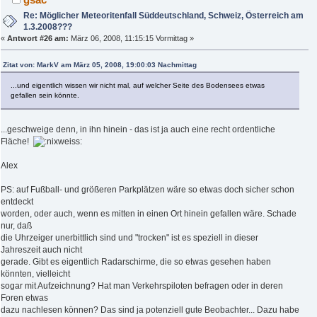
Re: Möglicher Meteoritenfall Süddeutschland, Schweiz, Österreich am
1.3.2008???
«
Antwort #26 am:
März 06, 2008, 11:15:15 Vormittag »
Zitat von: MarkV am März 05, 2008, 19:00:03 Nachmittag
...und eigentlich wissen wir nicht mal, auf welcher Seite des Bodensees etwas
gefallen sein könnte.
...geschweige denn, in ihn hinein - das ist ja auch eine recht ordentliche
Fläche!
Alex
PS: auf Fußball- und größeren Parkplätzen wäre so etwas doch sicher schon
entdeckt
worden, oder auch, wenn es mitten in einen Ort hinein gefallen wäre. Schade
nur, daß
die Uhrzeiger unerbittlich sind und "trocken" ist es speziell in dieser
Jahreszeit auch nicht
gerade. Gibt es eigentlich Radarschirme, die so etwas gesehen haben
könnten, vielleicht
sogar mit Aufzeichnung? Hat man Verkehrspiloten befragen oder in deren
Foren etwas
dazu nachlesen können? Das sind ja potenziell gute Beobachter... Dazu habe