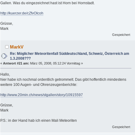
Gallen. Was du eingezeichnet hast ist Horn bei Hornstadt.
http://kuerzer.de/cZfvOIcoh
Grüsse,
Mark
Gespeichert
MarkV
Re: Möglicher Meteoritenfall Süddeutschland, Schweiz, Österreich am
1.3.2008???
«
Antwort #21 am:
März 05, 2008, 05:12:24 Vormittag »
Hallo,
hier habe ich nochmal ordentlich getrommelt. Das gibt hoffentlich mindestens
weitere 100 Augen- und Ohrenzeugenberichte:
http://www.20min.ch/news/stgallen/story/10915597
Grüsse,
Mark
P.S.: in der Hand hab ich einen Mali Meteoriten
Gespeichert