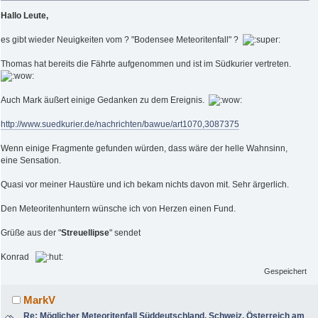
Hallo Leute,
es gibt wieder Neuigkeiten vom ? "Bodensee Meteoritenfall" ?
Thomas hat bereits die Fährte aufgenommen und ist im Südkurier vertreten.
Auch Mark äußert einige Gedanken zu dem Ereignis.
http://www.suedkurier.de/nachrichten/bawue/art1070,3087375
Wenn einige Fragmente gefunden würden, dass wäre der helle Wahnsinn,
eine Sensation.
Quasi vor meiner Haustüre und ich bekam nichts davon mit. Sehr ärgerlich.
Den Meteoritenhuntern wünsche ich von Herzen einen Fund.
Grüße aus der "
Streuellipse
" sendet
Konrad
Gespeichert
MarkV
Re: Möglicher Meteoritenfall Süddeutschland, Schweiz, Österreich am