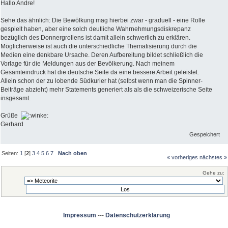
Hallo Andre!
Sehe das ähnlich: Die Bewölkung mag hierbei zwar - graduell - eine Rolle
gespielt haben, aber eine solch deutliche Wahrnehmungsdiskrepanz
bezüglich des Donnergrollens ist damit allein schwerlich zu erklären.
Möglicherweise ist auch die unterschiedliche Thematisierung durch die
Medien eine denkbare Ursache. Deren Aufbereitung bildet schließlich die
Vorlage für die Meldungen aus der Bevölkerung. Nach meinem
Gesamteindruck hat die deutsche Seite da eine bessere Arbeit geleistet.
Allein schon der zu lobende Südkurier hat (selbst wenn man die Spinner-
Beiträge abzieht) mehr Statements generiert als als die schweizerische Seite
insgesamt.
Grüße
Gerhard
Gespeichert
Seiten:
1
[
2
]
3
4
5
6
7
Nach oben
« vorheriges
nächstes »
Gehe zu:
Impressum
---
Datenschutzerklärung