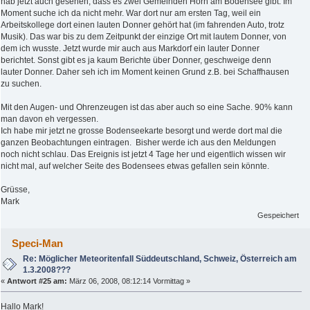
hab jetzt auch gesehen, dass es zwei Gemeinden Horn am Bodensee gibt. Im
Moment suche ich da nicht mehr. War dort nur am ersten Tag, weil ein
Arbeitskollege dort einen lauten Donner gehört hat (im fahrenden Auto, trotz
Musik). Das war bis zu dem Zeitpunkt der einzige Ort mit lautem Donner, von
dem ich wusste. Jetzt wurde mir auch aus Markdorf ein lauter Donner
berichtet. Sonst gibt es ja kaum Berichte über Donner, geschweige denn
lauter Donner. Daher seh ich im Moment keinen Grund z.B. bei Schaffhausen
zu suchen.
Mit den Augen- und Ohrenzeugen ist das aber auch so eine Sache. 90% kann
man davon eh vergessen.
Ich habe mir jetzt ne grosse Bodenseekarte besorgt und werde dort mal die
ganzen Beobachtungen eintragen. Bisher werde ich aus den Meldungen
noch nicht schlau. Das Ereignis ist jetzt 4 Tage her und eigentlich wissen wir
nicht mal, auf welcher Seite des Bodensees etwas gefallen sein könnte.
Grüsse,
Mark
Gespeichert
Speci-Man
Re: Möglicher Meteoritenfall Süddeutschland, Schweiz, Österreich am
1.3.2008???
«
Antwort #25 am:
März 06, 2008, 08:12:14 Vormittag »
Hallo Mark!