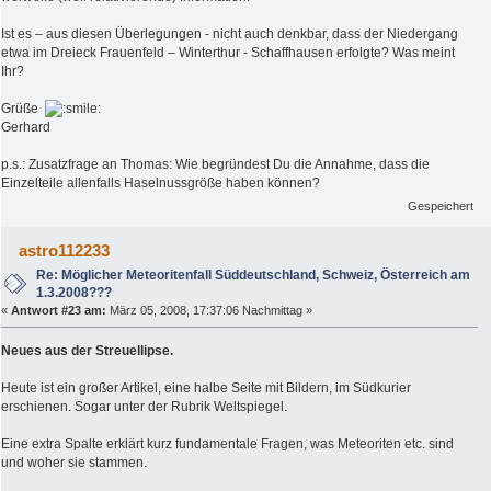
Ist es – aus diesen Überlegungen - nicht auch denkbar, dass der Niedergang
etwa im Dreieck Frauenfeld – Winterthur - Schaffhausen erfolgte? Was meint
Ihr?
Grüße
Gerhard
p.s.: Zusatzfrage an Thomas: Wie begründest Du die Annahme, dass die
Einzelteile allenfalls Haselnussgröße haben können?
Gespeichert
astro112233
Re: Möglicher Meteoritenfall Süddeutschland, Schweiz, Österreich am
1.3.2008???
«
Antwort #23 am:
März 05, 2008, 17:37:06 Nachmittag »
Neues aus der Streuellipse.
Heute ist ein großer Artikel, eine halbe Seite mit Bildern, im Südkurier
erschienen. Sogar unter der Rubrik Weltspiegel.
Eine extra Spalte erklärt kurz fundamentale Fragen, was Meteoriten etc. sind
und woher sie stammen.