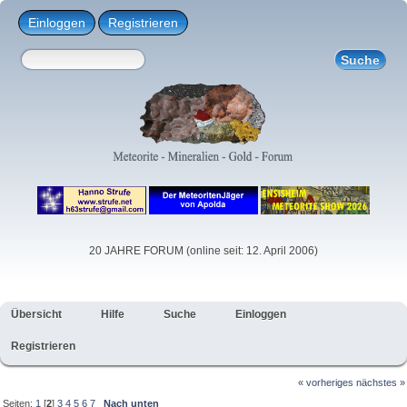
Einloggen
Registrieren
20 JAHRE FORUM (online seit: 12. April 2006)
Übersicht
Hilfe
Suche
Einloggen
Registrieren
« vorheriges
nächstes »
Seiten:
1
[
2
]
3
4
5
6
7
Nach unten