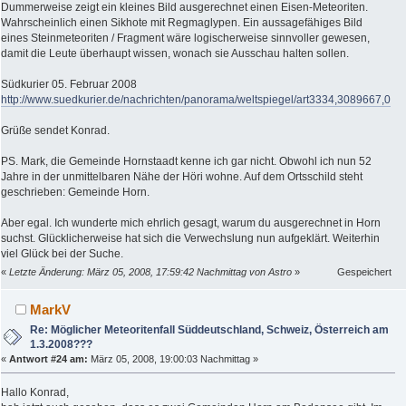
Dummerweise zeigt ein kleines Bild ausgerechnet einen Eisen-Meteoriten.
Wahrscheinlich einen Sikhote mit Regmaglypen. Ein aussagefähiges Bild
eines Steinmeteoriten / Fragment wäre logischerweise sinnvoller gewesen,
damit die Leute überhaupt wissen, wonach sie Ausschau halten sollen.
Südkurier 05. Februar 2008
http://www.suedkurier.de/nachrichten/panorama/weltspiegel/art3334,3089667,0
Grüße sendet Konrad.
PS. Mark, die Gemeinde Hornstaadt kenne ich gar nicht. Obwohl ich nun 52
Jahre in der unmittelbaren Nähe der Höri wohne. Auf dem Ortsschild steht
geschrieben: Gemeinde Horn.
Aber egal. Ich wunderte mich ehrlich gesagt, warum du ausgerechnet in Horn
suchst. Glücklicherweise hat sich die Verwechslung nun aufgeklärt. Weiterhin
viel Glück bei der Suche.
«
Letzte Änderung: März 05, 2008, 17:59:42 Nachmittag von Astro
»
Gespeichert
MarkV
Re: Möglicher Meteoritenfall Süddeutschland, Schweiz, Österreich am
1.3.2008???
«
Antwort #24 am:
März 05, 2008, 19:00:03 Nachmittag »
Hallo Konrad,