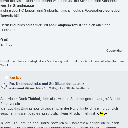
bevor die Diskussion noch heißer wird, hier auf die Schnelle eine Aufnahme
von der
Grundmasse
,
mehr ist bei PC-Lupen- und Stubenlicht nicht möglich.
Fotografiere sonst bei
Tageslicht
!!!
Herrn Bräunlich sein Stück
Ostsee-Konglomerat
ist natürlich auch der
Hammer!!!
Gruß
Ehrfried
Gespeichert
Der Mensch hat die Fähigkeit zur Vorahnung und er reift mit Geduld, wie Whisky, Käse und
Wein!
karlov
Re: Kleingeschiebe und Geröll aus der Lausitz
«
Antwort #9 am:
März 15, 2015, 21:42:38 Nachmittag »
Aha, vielen Dank Ehrfried, sieht nicht wie ein Sedimentgestein aus, müßte ein
Porphyr sein.
Ich hatte das Ding ja neulich auch mal in der Hand, hätte ich mich ordentlich
täuschen müssen, daß es nun plötzlich kein Rhyolith mehr ist
@Jörg: Die Färbung der Quarze hatte ich mit Hämatit o.ä. erklärt, die müssen
ja auch nicht im Quarz stecken, sondern könnten ja auch gefärbt aussehen.