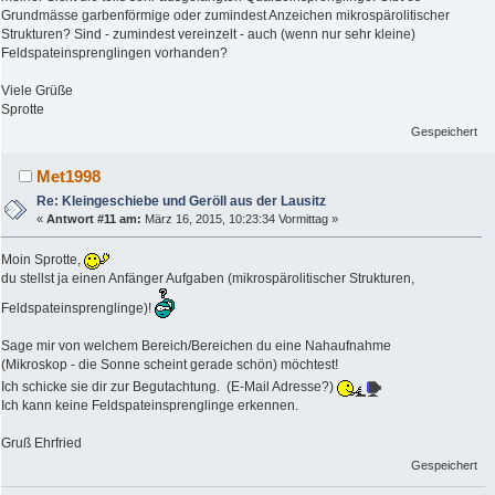
Grundmässe garbenförmige oder zumindest Anzeichen mikrospärolitischer
Strukturen? Sind - zumindest vereinzelt - auch (wenn nur sehr kleine)
Feldspateinsprenglingen vorhanden?
Viele Grüße
Sprotte
Gespeichert
Met1998
Re: Kleingeschiebe und Geröll aus der Lausitz
«
Antwort #11 am:
März 16, 2015, 10:23:34 Vormittag »
Moin Sprotte,
du stellst ja einen Anfänger Aufgaben (mikrospärolitischer Strukturen,
Feldspateinsprenglinge)!
Sage mir von welchem Bereich/Bereichen du eine Nahaufnahme
(Mikroskop - die Sonne scheint gerade schön) möchtest!
Ich schicke sie dir zur Begutachtung. (E-Mail Adresse?)
Ich kann keine Feldspateinsprenglinge erkennen.
Gruß Ehrfried
Gespeichert