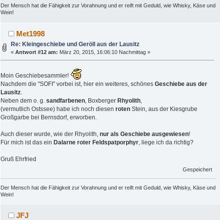
Der Mensch hat die Fähigkeit zur Vorahnung und er reift mit Geduld, wie Whisky, Käse und
Wein!
Met1998
Re: Kleingeschiebe und Geröll aus der Lausitz
«
Antwort #12 am:
März 20, 2015, 16:06:10 Nachmittag »
Moin Geschiebesammler!
Nachdem die "SOFI" vorbei ist, hier ein weiteres, schönes
Geschiebe aus der
Lausitz
.
Neben dem o. g.
sandfarbenen
, Boxberger
Rhyolith
,
(vermutlich Ostssee) habe ich noch diesen
roten
Stein, aus der Kiesgrube
Großgarbe bei Bernsdorf, erworben.
Auch dieser wurde, wie der Rhyolith,
nur als Geschiebe ausgewiesen
!
Für mich ist das ein
Dalarne roter Feldspatporphyr
, liege ich da richtig?
Gruß Ehrfried
Gespeichert
Der Mensch hat die Fähigkeit zur Vorahnung und er reift mit Geduld, wie Whisky, Käse und
Wein!
JFJ