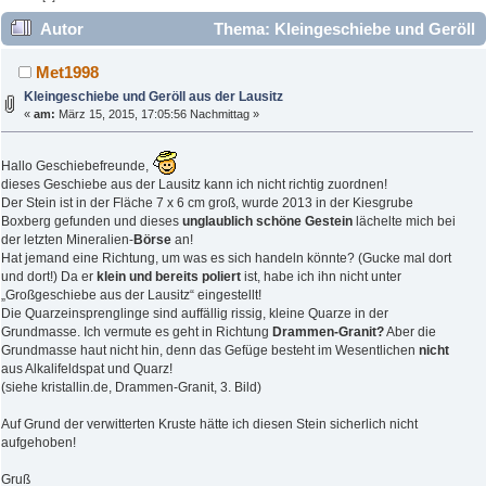
Autor
Thema: Kleingeschiebe und Geröll
aus der Lausitz (Gelesen 159185 mal)
Met1998
Kleingeschiebe und Geröll aus der Lausitz
«
am:
März 15, 2015, 17:05:56 Nachmittag »
Hallo Geschiebefreunde,
dieses Geschiebe aus der Lausitz kann ich nicht richtig zuordnen!
Der Stein ist in der Fläche 7 x 6 cm groß, wurde 2013 in der Kiesgrube
Boxberg gefunden und dieses
unglaublich schöne Gestein
lächelte mich bei
der letzten Mineralien-
Börse
an!
Hat jemand eine Richtung, um was es sich handeln könnte? (Gucke mal dort
und dort!) Da er
klein und bereits poliert
ist, habe ich ihn nicht unter
„Großgeschiebe aus der Lausitz“ eingestellt!
Die Quarzeinsprenglinge sind auffällig rissig, kleine Quarze in der
Grundmasse. Ich vermute es geht in Richtung
Drammen-Granit?
Aber die
Grundmasse haut nicht hin, denn das Gefüge besteht im Wesentlichen
nicht
aus Alkalifeldspat und Quarz!
(siehe kristallin.de, Drammen-Granit, 3. Bild)
Auf Grund der verwitterten Kruste hätte ich diesen Stein sicherlich nicht
aufgehoben!
Gruß