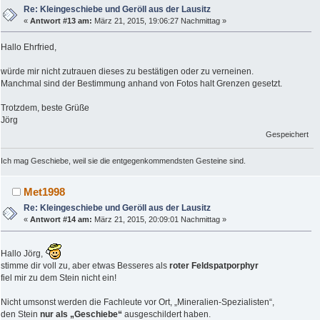
Re: Kleingeschiebe und Geröll aus der Lausitz
«
Antwort #13 am:
März 21, 2015, 19:06:27 Nachmittag »
Hallo Ehrfried,
würde mir nicht zutrauen dieses zu bestätigen oder zu verneinen.
Manchmal sind der Bestimmung anhand von Fotos halt Grenzen gesetzt.
Trotzdem, beste Grüße
Jörg
Gespeichert
Ich mag Geschiebe, weil sie die entgegenkommendsten Gesteine sind.
Met1998
Re: Kleingeschiebe und Geröll aus der Lausitz
«
Antwort #14 am:
März 21, 2015, 20:09:01 Nachmittag »
Hallo Jörg,
stimme dir voll zu, aber etwas Besseres als
roter Feldspatporphyr
fiel mir zu dem Stein nicht ein!
Nicht umsonst werden die Fachleute vor Ort, „Mineralien-Spezialisten“,
den Stein
nur als „Geschiebe“
ausgeschildert haben.