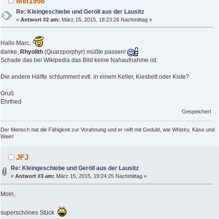
Met1998
Re: Kleingeschiebe und Geröll aus der Lausitz
«
Antwort #2 am:
März 15, 2015, 18:23:26 Nachmittag »
Hallo Marc,
danke,
Rhyolith
(Quarzporphyr) müßte passen!
Schade das bei Wikipedia das Bild keine Nahaufnahme ist.
Die andere Hälfte schlummert evtl. in einem Keller, Kiesbett oder Kiste?
Gruß
Ehrfried
Gespeichert
Der Mensch hat die Fähigkeit zur Vorahnung und er reift mit Geduld, wie Whisky, Käse und
Wein!
JFJ
Re: Kleingeschiebe und Geröll aus der Lausitz
«
Antwort #3 am:
März 15, 2015, 19:24:25 Nachmittag »
Moin,
superschönes Stück