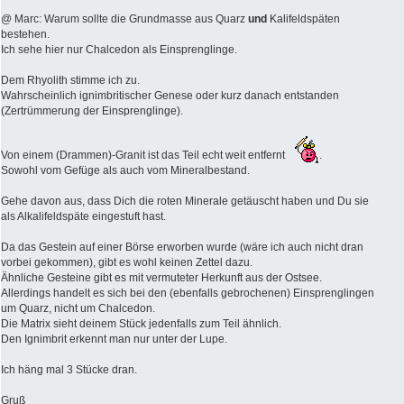
@ Marc: Warum sollte die Grundmasse aus Quarz
und
Kalifeldspäten
bestehen.
Ich sehe hier nur Chalcedon als Einsprenglinge.
Dem Rhyolith stimme ich zu.
Wahrscheinlich ignimbritischer Genese oder kurz danach entstanden
(Zertrümmerung der Einsprenglinge).
Von einem (Drammen)-Granit ist das Teil echt weit entfernt
.
Sowohl vom Gefüge als auch vom Mineralbestand.
Gehe davon aus, dass Dich die roten Minerale getäuscht haben und Du sie
als Alkalifeldspäte eingestuft hast.
Da das Gestein auf einer Börse erworben wurde (wäre ich auch nicht dran
vorbei gekommen), gibt es wohl keinen Zettel dazu.
Ähnliche Gesteine gibt es mit vermuteter Herkunft aus der Ostsee.
Allerdings handelt es sich bei den (ebenfalls gebrochenen) Einsprenglingen
um Quarz, nicht um Chalcedon.
Die Matrix sieht deinem Stück jedenfalls zum Teil ähnlich.
Den Ignimbrit erkennt man nur unter der Lupe.
Ich häng mal 3 Stücke dran.
Gruß