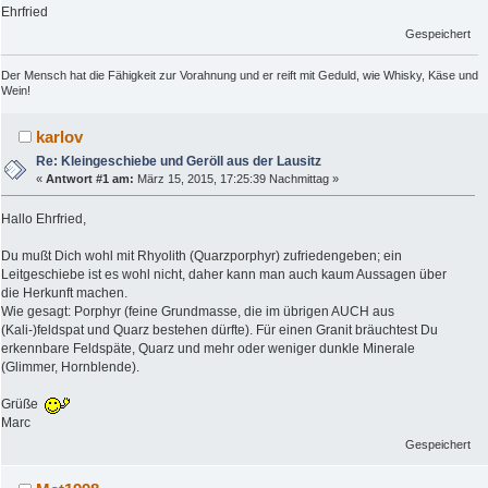
Ehrfried
Gespeichert
Der Mensch hat die Fähigkeit zur Vorahnung und er reift mit Geduld, wie Whisky, Käse und
Wein!
karlov
Re: Kleingeschiebe und Geröll aus der Lausitz
«
Antwort #1 am:
März 15, 2015, 17:25:39 Nachmittag »
Hallo Ehrfried,
Du mußt Dich wohl mit Rhyolith (Quarzporphyr) zufriedengeben; ein
Leitgeschiebe ist es wohl nicht, daher kann man auch kaum Aussagen über
die Herkunft machen.
Wie gesagt: Porphyr (feine Grundmasse, die im übrigen AUCH aus
(Kali-)feldspat und Quarz bestehen dürfte). Für einen Granit bräuchtest Du
erkennbare Feldspäte, Quarz und mehr oder weniger dunkle Minerale
(Glimmer, Hornblende).
Grüße
Marc
Gespeichert