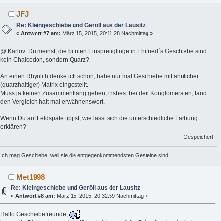
JFJ
Re: Kleingeschiebe und Geröll aus der Lausitz
«
Antwort #7 am:
März 15, 2015, 20:11:28 Nachmittag »
@ Karlov: Du meinst, die bunten Einsprenglinge in Ehrfried´s Geschiebe sind
kein Chalcedon, sondern Quarz?
An einen Rhyolith denke ich schon, habe nur mal Geschiebe mit ähnlicher
(quarzhaltiger) Matrix eingestellt.
Muss ja keinen Zusammenhang geben, insbes. bei den Konglomeraten, fand
den Vergleich halt mal erwähnenswert.
Wenn Du auf Feldspäte tippst, wie lässt sich die unterschiedliche Färbung
erklären?
Gespeichert
Ich mag Geschiebe, weil sie die entgegenkommendsten Gesteine sind.
Met1998
Re: Kleingeschiebe und Geröll aus der Lausitz
«
Antwort #8 am:
März 15, 2015, 20:32:59 Nachmittag »
Hallo Geschiebefreunde,