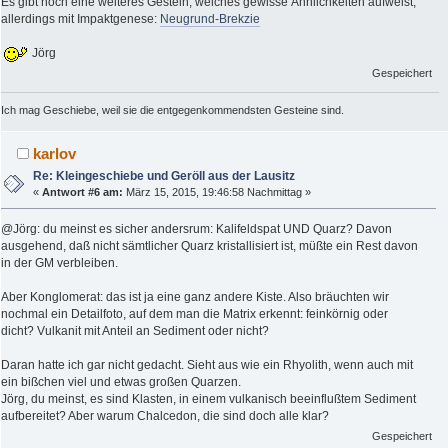
Es gibt noch eine weiteres Gestein, welches gewisse Ähnlichkeiten aufweist,
allerdings mit Impaktgenese:
Neugrund-Brekzie
Jörg
Gespeichert
Ich mag Geschiebe, weil sie die entgegenkommendsten Gesteine sind.
karlov
Re: Kleingeschiebe und Geröll aus der Lausitz
«
Antwort #6 am:
März 15, 2015, 19:46:58 Nachmittag »
@Jörg: du meinst es sicher andersrum: Kalifeldspat UND Quarz? Davon
ausgehend, daß nicht sämtlicher Quarz kristallisiert ist, müßte ein Rest davon
in der GM verbleiben.
Aber Konglomerat: das ist ja eine ganz andere Kiste. Also bräuchten wir
nochmal ein Detailfoto, auf dem man die Matrix erkennt: feinkörnig oder
dicht? Vulkanit mit Anteil an Sediment oder nicht?
Daran hatte ich gar nicht gedacht. Sieht aus wie ein Rhyolith, wenn auch mit
ein bißchen viel und etwas großen Quarzen.
Jörg, du meinst, es sind Klasten, in einem vulkanisch beeinflußtem Sediment
aufbereitet? Aber warum Chalcedon, die sind doch alle klar?
Gespeichert