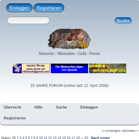
Einloggen
Registrieren
20 JAHRE FORUM (online seit: 12. April 2006)
Übersicht
Hilfe
Suche
Einloggen
Registrieren
« vorheriges
nächstes »
Seiten: [
1
]
2
3
4
5
6
7
8
9
10
11
12
13
14
15
16
17
18
...
20
Nach unten