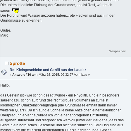
Die unterschiedliche Färbung der Grundmasse, das ist Rost, würde ich
sagen
Der Porphyr wird Wasser gezogen haben...rote Flecken sind auch in der
Grundmasse zu erkennen.
Grüße,
Marc
Gespeichert
Sprotte
Re: Kleingeschiebe und Geröll aus der Lausitz
«
Antwort #10 am:
März 16, 2015, 09:32:27 Vormittag »
Hallo,
das Gestein ist - wie schon gesagt wurde - ein Rhyolith. Und ein besonders
saurer dazu, schon aufgrund des recht großes Volumens an zumeist
idiomorphen Quarzeinsprenglingen (die Grundmasse enthält dann immer
weiteren Quarz). Da ich auf die Schnelle keine Anzeichen einer tektonischen
Überprägung erkenne, würde ich von einer anorogenen Entstehung
ausgehen. Interesant und diagnostisch wertvoll (unter der Maßgabe, dass das
Gestein ein nordisches Geschiebe und nicht ein südlichen Geröll ist) sind aus
meiner Sicht die teils sehr ausgelängten Quarzeinsprenglinge. Gibt es