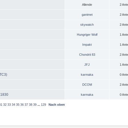
Allende
2 Ant
ganimet
2 Ant
skywatch
2 Ant
Hungriger Wolf
1 Ant
Impakt
1 Ant
Chondrit 83
2 Ant
JFJ
1 Ant
 TC3)
karmaka
0 Ant
DCOM
2 Ant
.1830
karmaka
0 Ant
31
32
33
34
35
36
37
38
39
...
129
Nach oben