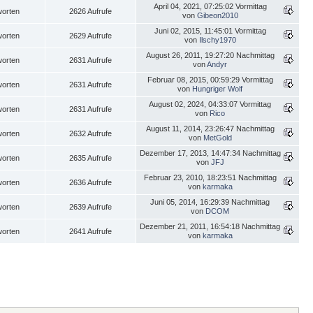
April 04, 2021, 07:25:02 Vormittag
worten
2626 Aufrufe
von
Gibeon2010
Juni 02, 2015, 11:45:01 Vormittag
worten
2629 Aufrufe
von
Ilschy1970
August 26, 2011, 19:27:20 Nachmittag
worten
2631 Aufrufe
von
Andyr
Februar 08, 2015, 00:59:29 Vormittag
worten
2631 Aufrufe
von
Hungriger Wolf
August 02, 2024, 04:33:07 Vormittag
worten
2631 Aufrufe
von
Rico
August 11, 2014, 23:26:47 Nachmittag
worten
2632 Aufrufe
von
MetGold
Dezember 17, 2013, 14:47:34 Nachmittag
worten
2635 Aufrufe
von
JFJ
Februar 23, 2010, 18:23:51 Nachmittag
worten
2636 Aufrufe
von
karmaka
Juni 05, 2014, 16:29:39 Nachmittag
worten
2639 Aufrufe
von
DCOM
Dezember 21, 2011, 16:54:18 Nachmittag
worten
2641 Aufrufe
von
karmaka