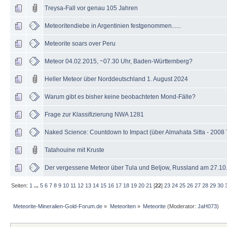
Treysa-Fall vor genau 105 Jahren
Meteoritendiebe in Argentinien festgenommen......
Meteorite soars over Peru
Meteor 04.02.2015, ~07.30 Uhr, Baden-Württemberg?
Heller Meteor über Norddeutschland 1. August 2024
Warum gibt es bisher keine beobachteten Mond-Fälle?
Frage zur Klassifizierung NWA 1281
Naked Science: Countdown to Impact (über Almahata Sitta - 2008
Tatahouine mit Kruste
Der vergessene Meteor über Tula und Beljow, Russland am 27.10
Seiten:
1
...
5
6
7
8
9
10
11
12
13
14
15
16
17
18
19
20
21
[
22
]
23
24
25
26
27
28
29
30
Meteorite-Mineralien-Gold-Forum.de
»
Meteoriten
»
Meteorite
(Moderator:
JaH073
)