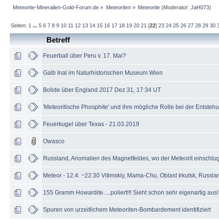
Meteorite-Mineralien-Gold-Forum.de
»
Meteoriten
»
Meteorite
(Moderator:
JaH073
)
Seiten:
1
...
5
6
7
8
9
10
11
12
13
14
15
16
17
18
19
20
21
[
22
]
23
24
25
26
27
28
29
30
Betreff
Feuerball über Peru v. 17. Mai?
Galb Inal im Naturhistorischen Museum Wien
Bolide über England 2017 Dez 31, 17:34 UT
'Meteoritische Phosphite' und ihre mögliche Rolle bei der Entste
Feuerkugel über Texas - 21.03.2019
Owasco
Russland, Anomalien des Magnetfeldes, wo der Meteorit einschlu
Meteor - 12.4. ~22:30 Vitimskiy, Mama-Chu, Oblast Irkutsk, Russl
155 Gramm Howardite.....poliert!!! Sieht schon sehr eigenartig aus!!
Spuren von urzeitlichem Meteoriten-Bombardement identifiziert