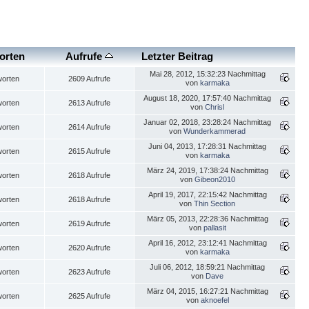
orten
Aufrufe
Letzter Beitrag
Mai 28, 2012, 15:32:23 Nachmittag
worten
2609 Aufrufe
von
karmaka
August 18, 2020, 17:57:40 Nachmittag
worten
2613 Aufrufe
von
Chrisl
Januar 02, 2018, 23:28:24 Nachmittag
worten
2614 Aufrufe
von
Wunderkammerad
Juni 04, 2013, 17:28:31 Nachmittag
worten
2615 Aufrufe
von
karmaka
März 24, 2019, 17:38:24 Nachmittag
worten
2618 Aufrufe
von
Gibeon2010
April 19, 2017, 22:15:42 Nachmittag
worten
2618 Aufrufe
von
Thin Section
März 05, 2013, 22:28:36 Nachmittag
worten
2619 Aufrufe
von
pallasit
April 16, 2012, 23:12:41 Nachmittag
worten
2620 Aufrufe
von
karmaka
Juli 06, 2012, 18:59:21 Nachmittag
worten
2623 Aufrufe
von
Dave
März 04, 2015, 16:27:21 Nachmittag
worten
2625 Aufrufe
von
aknoefel