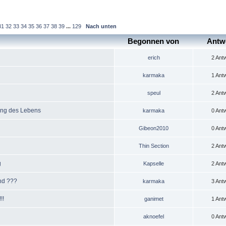
31
32
33
34
35
36
37
38
39
...
129
Nach unten
Begonnen von
Antw
erich
2 Ant
karmaka
1 Ant
speul
2 Ant
hung des Lebens
karmaka
0 Ant
Gibeon2010
0 Ant
Thin Section
2 Ant
g
Kapselle
2 Ant
and ???
karmaka
3 Ant
!!
ganimet
1 Ant
aknoefel
0 Ant