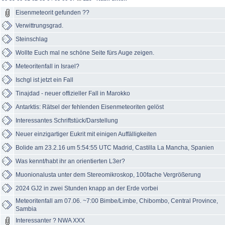
Eisenmeteorit gefunden ??
Verwittrungsgrad.
Steinschlag
Wollte Euch mal ne schöne Seite fürs Auge zeigen.
Meteoritenfall in Israel?
Ischgl ist jetzt ein Fall
Tinajdad - neuer offizieller Fall in Marokko
Antarktis: Rätsel der fehlenden Eisenmeteoriten gelöst
Interessantes Schriftstück/Darstellung
Neuer einzigartiger Eukrit mit einigen Auffälligkeiten
Bolide am 23.2.16 um 5:54:55 UTC Madrid, Castilla La Mancha, Spanien
Was kennt/habt ihr an orientierten L3er?
Muonionalusta unter dem Stereomikroskop, 100fache Vergrößerung
2024 GJ2 in zwei Stunden knapp an der Erde vorbei
Meteoritenfall am 07.06. ~7:00 Bimbe/Limbe, Chibombo, Central Province,
Sambia
Interessanter ? NWA XXX