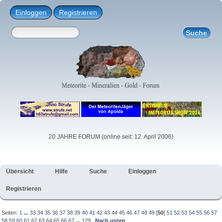
Einloggen
Registrieren
20 JAHRE FORUM (online seit: 12. April 2006)
Übersicht
Hilfe
Suche
Einloggen
Registrieren
Seiten:
1
...
33
34
35
36
37
38
39
40
41
42
43
44
45
46
47
48
49
[
50
]
51
52
53
54
55
56
57
58
59
60
61
62
63
64
65
66
67
...
129
Nach unten