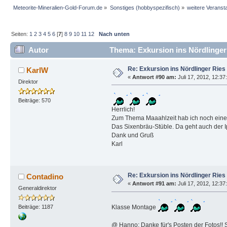
Meteorite-Mineralien-Gold-Forum.de
»
Sonstiges (hobbyspezifisch)
»
weitere Veranst
Seiten:
1
2
3
4
5
6
[
7
]
8
9
10
11
12
Nach unten
Autor
Thema: Exkursion ins Nördlinger
Re: Exkursion ins Nördlinger Ries
KarlW
«
Antwort #90 am:
Juli 17, 2012, 12:37
Direktor
Beiträge: 570
Herrlich!
Zum Thema Maaahlzeit hab ich noch eine
Das Sixenbräu-Stüble. Da geht auch der Ip
Dank und Gruß
Karl
Re: Exkursion ins Nördlinger Ries
Contadino
«
Antwort #91 am:
Juli 17, 2012, 12:37
Generaldirektor
Klasse Montage
Beiträge: 1187
@ Hanno: Danke für's Posten der Fotos!