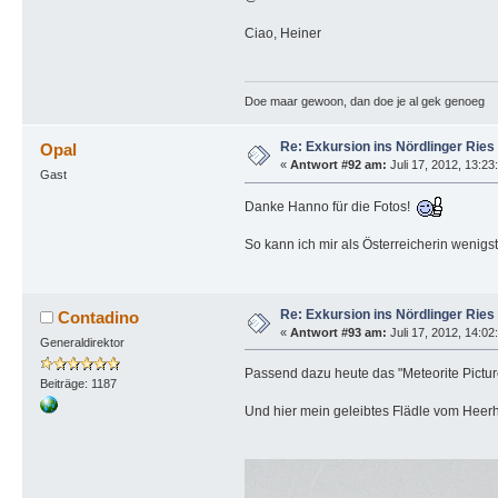
Ciao, Heiner
Doe maar gewoon, dan doe je al gek genoeg
Re: Exkursion ins Nördlinger Ries
Opal
«
Antwort #92 am:
Juli 17, 2012, 13:23
Gast
Danke Hanno für die Fotos!
So kann ich mir als Österreicherin wenigs
Re: Exkursion ins Nördlinger Ries
Contadino
«
Antwort #93 am:
Juli 17, 2012, 14:02
Generaldirektor
Passend dazu heute das "Meteorite Pictur
Beiträge: 1187
Und hier mein geleibtes Flädle vom Heerh