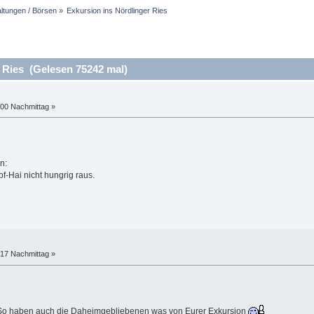
altungen / Börsen
»
Exkursion ins Nördlinger Ries
 Ries (Gelesen 75242 mal)
:00 Nachmittag »
n:
f-Hai nicht hungrig raus.
:17 Nachmittag »
! So haben auch die Daheimgebliebenen was von Eurer Exkursion