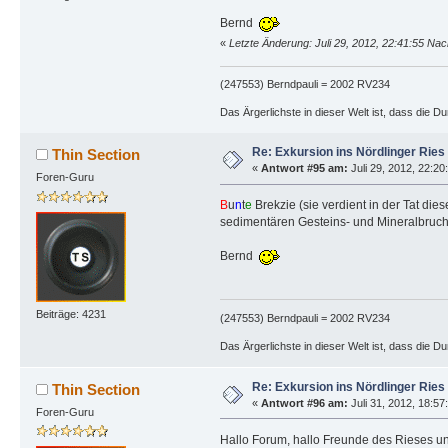
Bernd
«
Letzte Änderung: Juli 29, 2012, 22:41:55 Nac
(247553) Berndpauli = 2002 RV234
Das Ärgerlichste in dieser Welt ist, dass die D
Re: Exkursion ins Nördlinger Ries
Thin Section
«
Antwort #95 am:
Juli 29, 2012, 22:20
Foren-Guru
B
u
n
t
e
Brekzie (sie verdient in der Tat di
sedimentären Gesteins- und Mineralbruchs
Bernd
Beiträge: 4231
(247553) Berndpauli = 2002 RV234
Das Ärgerlichste in dieser Welt ist, dass die D
Re: Exkursion ins Nördlinger Ries
Thin Section
«
Antwort #96 am:
Juli 31, 2012, 18:57
Foren-Guru
Hallo Forum, hallo Freunde des Rieses u