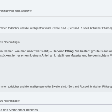
hmittag von Thin Section
»
ummen todsicher und die Intelligenten voller Zweifel sind. (Bertrand Russell, britischer Philos
:10 Nachmittag »
esen Namen, wie man unschwer sieht!) – Herkunft
Otting
. Sie besteht großteils
aus u
tücken, ferner einem kleinem Anteil an kristallinem Material und beigemischtem M
ummen todsicher und die Intelligenten voller Zweifel sind. (Bertrand Russell, britischer Philos
:05 Nachmittag »
nd des Steinheimer Beckens,