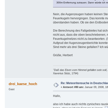
300m Entfernung zutrauen. Dann würde ich mir
Nein, die Augenzeugen haben keinen Stei
Feuerkugeln hervorgingen. Das konnte ma
überstanden haben. Ob sie den Erdboden t
Die Berechnung des Fallgebietes hat sich
nicht aus, dass die oben beschriebenen, 
Feuerkugelnetzes nicht zu beantworten. (S
Aufgrud der Augenzeugenberichte konnte m
Sind mehr als drei Steine gefallen? Ich wü
Grüße, Herbert
"Daß das Eisen vom Himmel gefallen sein soll, 
Xaverius Stütz, 1794)
Re: Meteoritensuche in Deutschla
drei_kaese_hoch
«
Antwort #80 am:
Januar 09, 2008, 18
Gast
Hallo,
also ich habe auch nichts zynisches rausl