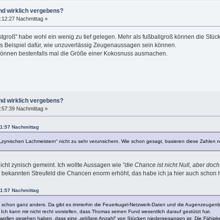
nd wirklich vergebens?
:12:27 Nachmittag »
stgroß" habe wohl ein wenig zu tief gelegen. Mehr als fußballgroß können die Stü
tes Beispiel dafür, wie unzuverlässig Zeugenaussagen sein können.
 können bestenfalls mal die Größe einer Kokosnuss ausmachen.
nd wirklich vergebens?
:57:39 Nachmittag »
11:57 Nachmittag
zynischen Lachmeistern“ nicht zu sehr verunsichern. Wie schon gesagt, basieren diese Zahlen nur
ht zynisch gemeint. Ich wollte Aussagen wie
"die Chance ist nicht Null, aber doch
m bekannten Streufeld die Chancen enorm erhöht, das habe ich ja hier auch schon
11:57 Nachmittag
e schon ganz anders. Da gibt es immerhin die Feuerkugel-Netzwerk-Daten und die Augenzeugenb
. Ich kann mir nicht recht vorstellen, dass Thomas seinen Fund wesentlich darauf gestützt hat.
 wollen gesehen haben, dass eine „größere Anzahl“ von Stücken niedergegangen ist. Die Fähigkei