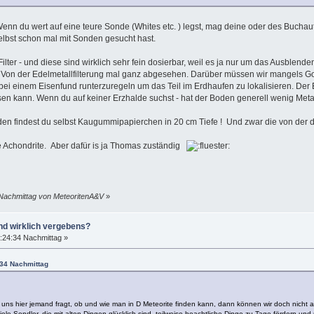
nn du wert auf eine teure Sonde (Whites etc. ) legst, mag deine oder des Buchaut
selbst schon mal mit Sonden gesucht hast.
r - und diese sind wirklich sehr fein dosierbar, weil es ja nur um das Ausblend
. Von der Edelmetallfilterung mal ganz abgesehen. Darüber müssen wir mangels Gold -
bei einem Eisenfund runterzuregeln um das Teil im Erdhaufen zu lokalisieren. Der Er
en kann. Wenn du auf keiner Erzhalde suchst - hat der Boden generell wenig Metall
onden findest du selbst Kaugummipapierchen in 20 cm Tiefe ! Und zwar die von der
ie Achondrite. Aber dafür is ja Thomas zuständig
 Nachmittag von MeteoritenA&V
»
nd wirklich vergebens?
:24:34 Nachmittag »
:34 Nachmittag
n uns hier jemand fragt, ob und wie man in D Meteorite finden kann, dann können wir doch nich
ele Sondler, die mit alten Dingen glücklich sind, teilweise beachtliche Dinge zu Tage fördern un