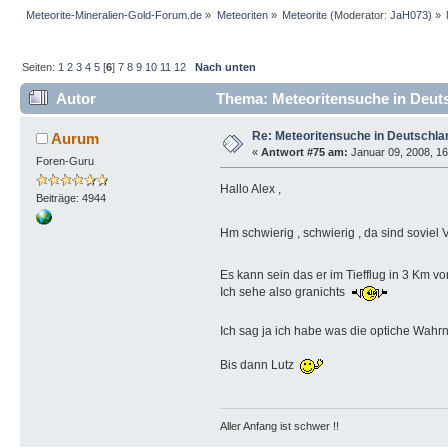
Meteorite-Mineralien-Gold-Forum.de
»
Meteoriten
»
Meteorite
(Moderator:
JaH073
) »
Seiten:
1
2
3
4
5
[
6
]
7
8
9
10
11
12
Nach unten
Autor
Thema: Meteoritensuche in Deuts
Re: Meteoritensuche in Deutschla
Aurum
«
Antwort #75 am:
Januar 09, 2008, 16
Foren-Guru
Hallo Alex ,
Beiträge: 4944
Hm schwierig , schwierig , da sind soviel Va
Es kann sein das er im Tiefflug in 3 Km v
Ich sehe also granichts
Ich sag ja ich habe was die optiche Wa
Bis dann Lutz
Aller Anfang ist schwer !!