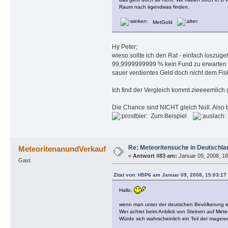
Raum nach irgendwas finden.
MetGold
Hy Peter;
wieso sollte ich den Rat - einfach loszuge
99,9999999999 % kein Fund zu erwarten i
sauer verdientes Geld doch nicht dem Fis
Ich find der Vergleich kommt zieeeemlich 
Die Chance sind NICHT gleich Null. Also
Zum Beispiel
Re: Meteoritensuche in Deutschla
MeteoritenanundVerkauf
«
Antwort #83 am:
Januar 09, 2008, 18
Gast
Zitat von: H5P6 am Januar 09, 2008, 15:03:17
Hallo,
wenn man unter der deutschen Bevölkerung 
Wer achtet beim Anblick von Steinen auf Meteo
Würde sich wahrscheinlich ein Teil der magere