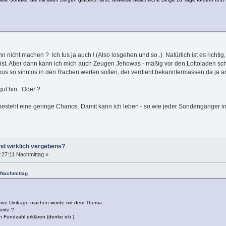
hn nicht machen ? Ich tus ja auch ! (Also losgehen und so..) Natürlich ist es richti
st. Aber dann kann ich mich auch Zeugen Jehowas - mäßig vor den Lottoladen sch
kus so sinnlos in den Rachen werfen sollen, der verdient bekanntermassen da ja 
gut hin. Oder ?
 besteht eine geringe Chance. Damit kann ich leben - so wie jeder Sondengänger 
nd wirklich vergebens?
:27:11 Nachmittag »
 Nachmittag
eine Umfrage machen würde mit dem Thema:
rite ?
n Fundzahl erklären (denke ich ).