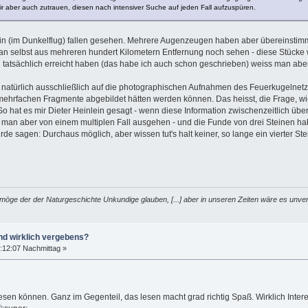
 aber auch zutrauen, diesen nach intensiver Suche auf jeden Fall aufzuspüren.
n (im Dunkelflug) fallen gesehen. Mehrere Augenzeugen haben aber übereinstimme
n selbst aus mehreren hundert Kilometern Entfernung noch sehen - diese Stücke 
atsächlich erreicht haben (das habe ich auch schon geschrieben) weiss man aber 
 natürlich ausschließlich auf die photographischen Aufnahmen des Feuerkugelnetze
mehrfachen Fragmente abgebildet hätten werden können. Das heisst, die Frage, wie
o hat es mir Dieter Heinlein gesagt - wenn diese Information zwischenzeitlich überh
an aber von einem multiplen Fall ausgehen - und die Funde von drei Steinen hab
rde sagen: Durchaus möglich, aber wissen tut's halt keiner, so lange ein vierter St
möge der der Naturgeschichte Unkundige glauben, [...] aber in unseren Zeiten wäre es unver
nd wirklich vergebens?
:12:07 Nachmittag »
esen können. Ganz im Gegenteil, das lesen macht grad richtig Spaß. Wirklich Inter