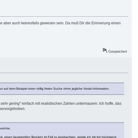
cke aber auch keinesfalls gewesen sein. Da muß Dir die Erinnerung einen
Gespeichert
 auf dem Beispiel einer völlig freien Suche ohne jegliche Vorab-Information.
 sehr gering"
einfach mit realistischen Zahlen untermauern. Ich hoffe, das
 hervorgehoben.
erichte.
t, einen faustgroßen Brocken im Fall zu beobachten, würde ich mir bis höchstens