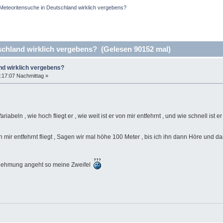
Meteoritensuche in Deutschland wirklich vergebens?
chland wirklich vergebens? (Gelesen 90152 mal)
nd wirklich vergebens?
:17:07 Nachmittag »
riabeln , wie hoch fliegt er , wie weit ist er von mir entfehrnt , und wie schnell ist e
on mir entfehrnt fliegt , Sagen wir mal höhe 100 Meter , bis ich ihn dann Höre un
hrnehmung angeht so meine Zweifel