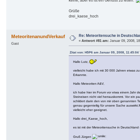
keine, aber es ist ein Genuss zu lesen.
Grüße
drei_kaese_hoch
Re: Meteoritensuche in Deutschla
MeteoritenanundVerkauf
«
Antwort #81 am:
Januar 09, 2008, 18
Gast
Zitat von: H5P6 am Januar 09, 2008, 11:45:04 
Hallo Lutz,
vielleicht habe ich mit 30 000 Jahren etwas 
Erkannte.
Hallo Meteoriten A&V,
ich habe hier im Forum vor etwa einem Jahr d
Steineisen nicht viel herrauskommt. Vor ein 
schildert darin den von mir oben genannten T
genau gegenteilig für unsere Sache auswirkt
vielleicht eher geeignet.
Hallo drei_Kaese_hoch,
es ist mit der Meteoritensuche in Deutschland 
Gruß Jürgen