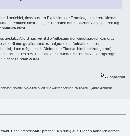
nd berichtet, dass aus der Explosion der Feuerkugel mehrere kleinere
waren demnach nicht klein, und könnten den restlichen Atmosphärenflug
natürlich nicht.
s gestützt. Allerdings reicht die Auflösung der Kugelspiegel-Kameras
 viele Steine gefallen sind, ist aufgrund der Aufnahmen des
olt ist, dann mögen mich Dieter oder Thomas hier bitte korrigieren).
en das ja auch bestätigt. Und damit wieder zurück zur Ausgangsfrage:
ein nicht gefunden wurde.
Gespeichert
zeihlich, solche Märchen auch nur wahrscheinlich zu finden."
(Abbé Andreas
essant. Hochinteressant! Sprecht Euch ruhig aus. Fragen habe ich derzeit