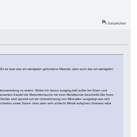
Gespeichert
e. Es ist zwar das am wenigsten gefundene Material, aber auch das am wenigsten
oritensammlung zu testen. Wobei ich davon ausging,daß außer bei Eisen und
samtes Kapitel die Meteoritensuche mit einer Metallsonde beschreibt.Der Autor
räte sind speziell auf die Unterdrückung von Mineralien ausgelegt,was sich
cheiden,sowie Steine orten,aber sehr schlecht Metall aufspüren.Soetwas wäre