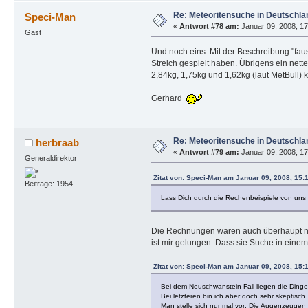
Re: Meteoritensuche in Deutschla
Speci-Man
«
Antwort #78 am:
Januar 09, 2008, 17
Gast
Und noch eins: Mit der Beschreibung "fau
Streich gespielt haben. Übrigens ein net
2,84kg, 1,75kg und 1,62kg (laut MetBull)
Gerhard
Re: Meteoritensuche in Deutschla
herbraab
«
Antwort #79 am:
Januar 09, 2008, 17
Generaldirektor
Zitat von: Speci-Man am Januar 09, 2008, 15:
Beiträge: 1954
Lass Dich durch die Rechenbeispiele von uns „
Die Rechnungen waren auch überhaupt nic
ist mir gelungen. Dass sie Suche in eine
Zitat von: Speci-Man am Januar 09, 2008, 15:
Bei dem Neuschwanstein-Fall liegen die Ding
Bei letzteren bin ich aber doch sehr skeptisch
Man stelle sich nur mal vor: Die Augenzeugen