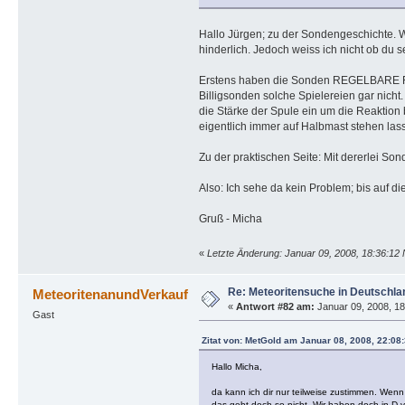
Hallo Jürgen; zu der Sondengeschichte. We
hinderlich. Jedoch weiss ich nicht ob du 
Erstens haben die Sonden REGELBARE Filte
Billigsonden solche Spielereien gar nicht
die Stärke der Spule ein um die Reaktion 
eigentlich immer auf Halbmast stehen lass
Zu der praktischen Seite: Mit dererlei S
Also: Ich sehe da kein Problem; bis auf d
Gruß - Micha
«
Letzte Änderung: Januar 09, 2008, 18:36:12
Re: Meteoritensuche in Deutschla
MeteoritenanundVerkauf
«
Antwort #82 am:
Januar 09, 2008, 18
Gast
Zitat von: MetGold am Januar 08, 2008, 22:08
Hallo Micha,
da kann ich dir nur teilweise zustimmen. Wen
das geht doch so nicht. Wir haben doch in D vi