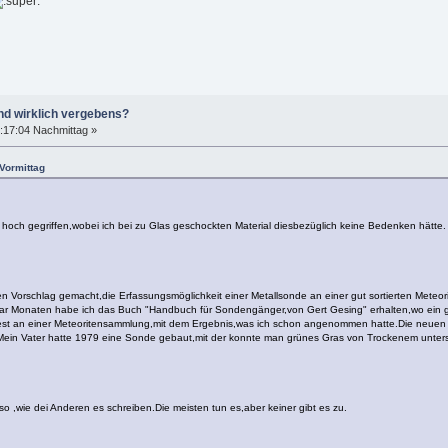
nd wirklich vergebens?
:17:04 Nachmittag »
Vormittag
zu hoch gegriffen,wobei ich bei zu Glas geschockten Material diesbezüglich keine Bedenken hätt
en Vorschlag gemacht,die Erfassungsmöglichkeit einer Metallsonde an einer gut sortierten Mete
paar Monaten habe ich das Buch "Handbuch für Sondengänger,von Gert Gesing" erhalten,wo ein ge
est an einer Meteoritensammlung,mit dem Ergebnis,was ich schon angenommen hatte.Die neuen Ge
.Mein Vater hatte 1979 eine Sonde gebaut,mit der konnte man grünes Gras von Trockenem unters
so ,wie dei Anderen es schreiben.Die meisten tun es,aber keiner gibt es zu.