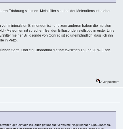
oren Erfahrung stimmen. Metallfilter sind bei der Meteoritensuche eher
en von minimalsten Erzmengen ist - und zum anderen haben die meisten
 Meteoriten nit sprechen. Bei den Billigsonden stellst du in erster Linie
zfilter meiner Billigsonde von Conrad ist so unempfindlich, dass ich ihn
e in Petto.
 dünnen Sorte. Und ein Ottonormal Met hat zwischen 15 und 20 % Eisen.
Gespeichert
t antworten geh einfach los, auch gefundene verrostete Nägel können Spaß machen,
d mit Meteoriten gar nichts am Hut haben, aber so eine Frage stand doch nie im