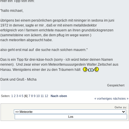
Hier ein Tipp von ihm:
"hallo michael,
übrigens bei einem persönlichen gespräch mit nininger in sedona im juni
1972 in denver, sagte er mir , daß er mit einem metalldedektor
erfolgreich von l farmern errichtete mauern an ihren grundstücksgrenzen
(sammelsteine von äckern, die dem pflug im wege waren )
nach meteoriten abgesucht habe.
also geht erst mal auf die suche nach solchen mauern."
Das is ein Tipp für drei-käse-hoch (sorry - ich würd lieber deinen Namen
nennen). Und zwar einer vom Meteoritenuuuurgestein Walter Zeitschel aus
Hanau. Wenigstens einer der zu den Träumern hält
Dank und Gruß - Micha
Gespeichert
Seiten:
1
2
3
4
5
[
6
]
7
8
9
10
11
12
Nach oben
« vorheriges
nächstes »
Gehe zu: