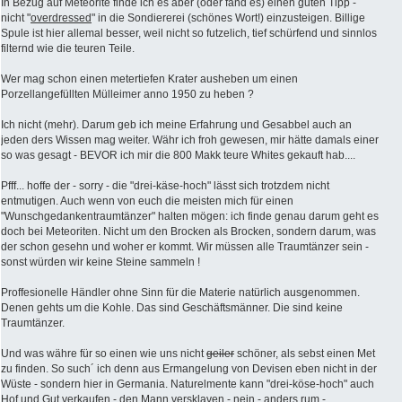
In Bezug auf Meteorite finde ich es aber (oder fand es) einen guten Tipp -
nicht "
overdressed
" in die Sondiererei (schönes Wort!) einzusteigen. Billige
Spule ist hier allemal besser, weil nicht so futzelich, tief schürfend und sinnlos
filternd wie die teuren Teile.
Wer mag schon einen metertiefen Krater ausheben um einen
Porzellangefüllten Mülleimer anno 1950 zu heben ?
Ich nicht (mehr). Darum geb ich meine Erfahrung und Gesabbel auch an
jeden ders Wissen mag weiter. Währ ich froh gewesen, mir hätte damals einer
so was gesagt - BEVOR ich mir die 800 Makk teure Whites gekauft hab....
Pfff... hoffe der - sorry - die "drei-käse-hoch" lässt sich trotzdem nicht
entmutigen. Auch wenn von euch die meisten mich für einen
"Wunschgedankentraumtänzer" halten mögen: ich finde genau darum geht es
doch bei Meteoriten. Nicht um den Brocken als Brocken, sondern darum, was
der schon gesehn und woher er kommt. Wir müssen alle Traumtänzer sein -
sonst würden wir keine Steine sammeln !
Proffesionelle Händler ohne Sinn für die Materie natürlich ausgenommen.
Denen gehts um die Kohle. Das sind Geschäftsmänner. Die sind keine
Traumtänzer.
Und was währe für so einen wie uns nicht
geiler
schöner, als sebst einen Met
zu finden. So such´ ich denn aus Ermangelung von Devisen eben nicht in der
Wüste - sondern hier in Germania. Naturelmente kann "drei-köse-hoch" auch
Hof und Gut verkaufen - den Mann versklaven - nein - anders rum -