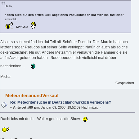
Hallo,
neben allen auf den ersten Blick abgetanen Pseudofunden hat mich mal fast einer
erwischt.
MetGold
Also - so schlecht find ich dat Teil nit. Schöner Pseudo. Der Marcin hat doch
letztens sogar Pseudos auf seiner Seite verkloppt. Natürlich auch als solche
gekennzeichnet. Nu gut. Andere Metsammler verkaufen die Hämmer die sie
aufm Acker gefunden haben. Sooooooooollt ich vielleicht mal drüber
nachdenken....
Micha
Gespeichert
MeteoritenanundVerkauf
Re: Meteoritensuche in Deutschland wirklich vergebens?
«
Antwort #89 am:
Januar 09, 2008, 19:52:09 Nachmittag »
Dacht ichs mir doch... Walter geniesst die Show