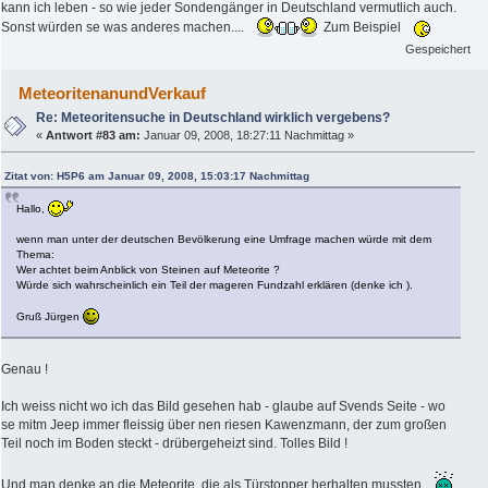
kann ich leben - so wie jeder Sondengänger in Deutschland vermutlich auch.
Sonst würden se was anderes machen....
Zum Beispiel
Gespeichert
MeteoritenanundVerkauf
Re: Meteoritensuche in Deutschland wirklich vergebens?
«
Antwort #83 am:
Januar 09, 2008, 18:27:11 Nachmittag »
Zitat von: H5P6 am Januar 09, 2008, 15:03:17 Nachmittag
Hallo,
wenn man unter der deutschen Bevölkerung eine Umfrage machen würde mit dem
Thema:
Wer achtet beim Anblick von Steinen auf Meteorite ?
Würde sich wahrscheinlich ein Teil der mageren Fundzahl erklären (denke ich ).
Gruß Jürgen
Genau !
Ich weiss nicht wo ich das Bild gesehen hab - glaube auf Svends Seite - wo
se mitm Jeep immer fleissig über nen riesen Kawenzmann, der zum großen
Teil noch im Boden steckt - drübergeheizt sind. Tolles Bild !
Und man denke an die Meteorite, die als Türstopper herhalten mussten...