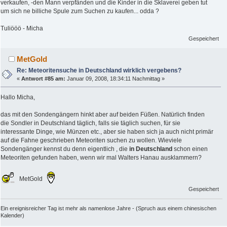
verkaufen, -den Mann verpfänden und die Kinder in die Sklaverei geben tut
um sich ne billiche Spule zum Suchen zu kaufen... odda ?
Tuliööö - Micha
Gespeichert
MetGold
Re: Meteoritensuche in Deutschland wirklich vergebens?
«
Antwort #85 am:
Januar 09, 2008, 18:34:11 Nachmittag »
Hallo Micha,
das mit den Sondengängern hinkt aber auf beiden Füßen. Natürlich finden
die Sondler in Deutschland täglich, falls sie täglich suchen, für sie
interessante Dinge, wie Münzen etc., aber sie haben sich ja auch nicht primär
auf die Fahne geschrieben Meteoriten suchen zu wollen. Wieviele
Sondengänger kennst du denn eigentlich , die
in Deutschland
schon einen
Meteoriten gefunden haben, wenn wir mal Walters Hanau ausklammern?
MetGold
Gespeichert
Ein ereignisreicher Tag ist mehr als namenlose Jahre - (Spruch aus einem chinesischen
Kalender)