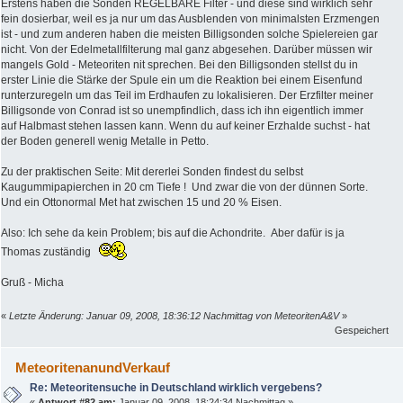
Erstens haben die Sonden REGELBARE Filter - und diese sind wirklich sehr
fein dosierbar, weil es ja nur um das Ausblenden von minimalsten Erzmengen
ist - und zum anderen haben die meisten Billigsonden solche Spielereien gar
nicht. Von der Edelmetallfilterung mal ganz abgesehen. Darüber müssen wir
mangels Gold - Meteoriten nit sprechen. Bei den Billigsonden stellst du in
erster Linie die Stärke der Spule ein um die Reaktion bei einem Eisenfund
runterzuregeln um das Teil im Erdhaufen zu lokalisieren. Der Erzfilter meiner
Billigsonde von Conrad ist so unempfindlich, dass ich ihn eigentlich immer
auf Halbmast stehen lassen kann. Wenn du auf keiner Erzhalde suchst - hat
der Boden generell wenig Metalle in Petto.
Zu der praktischen Seite: Mit dererlei Sonden findest du selbst
Kaugummipapierchen in 20 cm Tiefe ! Und zwar die von der dünnen Sorte.
Und ein Ottonormal Met hat zwischen 15 und 20 % Eisen.
Also: Ich sehe da kein Problem; bis auf die Achondrite. Aber dafür is ja
Thomas zuständig
Gruß - Micha
«
Letzte Änderung: Januar 09, 2008, 18:36:12 Nachmittag von MeteoritenA&V
»
Gespeichert
MeteoritenanundVerkauf
Re: Meteoritensuche in Deutschland wirklich vergebens?
«
Antwort #82 am:
Januar 09, 2008, 18:24:34 Nachmittag »