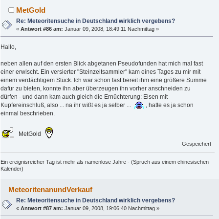
MetGold
Re: Meteoritensuche in Deutschland wirklich vergebens?
«
Antwort #86 am:
Januar 09, 2008, 18:49:11 Nachmittag »
Hallo,
neben allen auf den ersten Blick abgetanen Pseudofunden hat mich mal fast
einer erwischt. Ein versierter "Steinzeitsammler" kam eines Tages zu mir mit
einem verdächtigem Stück. Ich war schon fast bereit ihm eine größere Summe
dafür zu bieten, konnte ihn aber überzeugen ihn vorher anschneiden zu
dürfen - und dann kam auch gleich die Ernüchterung: Eisen mit
Kupfereinschluß, also ... na ihr wißt es ja selber ...
, hatte es ja schon
einmal beschrieben.
MetGold
Gespeichert
Ein ereignisreicher Tag ist mehr als namenlose Jahre - (Spruch aus einem chinesischen
Kalender)
MeteoritenanundVerkauf
Re: Meteoritensuche in Deutschland wirklich vergebens?
«
Antwort #87 am:
Januar 09, 2008, 19:06:40 Nachmittag »