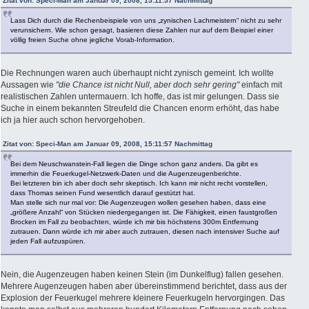
Zitat von: Speci-Man am Januar 09, 2008, 15:11:57 Nachmittag
Lass Dich durch die Rechenbeispiele von uns „zynischen Lachmeistern“ nicht zu sehr
verunsichern. Wie schon gesagt, basieren diese Zahlen nur auf dem Beispiel einer
völlig freien Suche ohne jegliche Vorab-Information.
Die Rechnungen waren auch überhaupt nicht zynisch gemeint. Ich wollte
Aussagen wie
"die Chance ist nicht Null, aber doch sehr gering"
einfach mit
realistischen Zahlen untermauern. Ich hoffe, das ist mir gelungen. Dass sie
Suche in einem bekannten Streufeld die Chancen enorm erhöht, das habe
ich ja hier auch schon hervorgehoben.
Zitat von: Speci-Man am Januar 09, 2008, 15:11:57 Nachmittag
Bei dem Neuschwanstein-Fall liegen die Dinge schon ganz anders. Da gibt es
immerhin die Feuerkugel-Netzwerk-Daten und die Augenzeugenberichte.
Bei letzteren bin ich aber doch sehr skeptisch. Ich kann mir nicht recht vorstellen,
dass Thomas seinen Fund wesentlich darauf gestützt hat.
Man stelle sich nur mal vor: Die Augenzeugen wollen gesehen haben, dass eine
„größere Anzahl“ von Stücken niedergegangen ist. Die Fähigkeit, einen faustgroßen
Brocken im Fall zu beobachten, würde ich mir bis höchstens 300m Entfernung
zutrauen. Dann würde ich mir aber auch zutrauen, diesen nach intensiver Suche auf
jeden Fall aufzuspüren.
Nein, die Augenzeugen haben keinen Stein (im Dunkelflug) fallen gesehen.
Mehrere Augenzeugen haben aber übereinstimmend berichtet, dass aus der
Explosion der Feuerkugel mehrere kleinere Feuerkugeln hervorgingen. Das