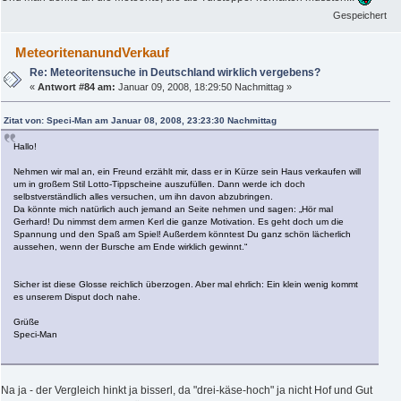
Gespeichert
MeteoritenanundVerkauf
Re: Meteoritensuche in Deutschland wirklich vergebens?
«
Antwort #84 am:
Januar 09, 2008, 18:29:50 Nachmittag »
Zitat von: Speci-Man am Januar 08, 2008, 23:23:30 Nachmittag
Hallo!
Nehmen wir mal an, ein Freund erzählt mir, dass er in Kürze sein Haus verkaufen will
um in großem Stil Lotto-Tippscheine auszufüllen. Dann werde ich doch
selbstverständlich alles versuchen, um ihn davon abzubringen.
Da könnte mich natürlich auch jemand an Seite nehmen und sagen: „Hör mal
Gerhard! Du nimmst dem armen Kerl die ganze Motivation. Es geht doch um die
Spannung und den Spaß am Spiel! Außerdem könntest Du ganz schön lächerlich
aussehen, wenn der Bursche am Ende wirklich gewinnt.“
Sicher ist diese Glosse reichlich überzogen. Aber mal ehrlich: Ein klein wenig kommt
es unserem Disput doch nahe.
Grüße
Speci-Man
Na ja - der Vergleich hinkt ja bisserl, da "drei-käse-hoch" ja nicht Hof und Gut