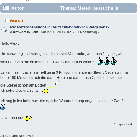
Autor
Thema: Meteoritensuche in
Deutschland wirklich vergebens? (Gelesen 90169 mal)
Aurum
Re: Meteoritensuche in Deutschland wirklich vergebens?
«
Antwort #75 am:
Januar 09, 2008, 16:17:07 Nachmittag »
Hallo Alex ,
Hm schwierig , schwierig , da sind soviel Variabeln , wie hoch fliegt er , wie
weit ist er von mir entfehrnt , und wie schnell ist er wirklich
Es kann sein das er im Tiefflug in 3 Km von mir entfehrnt fliegt , Sagen wir mal
höhe 100 Meter , bis ich ihn dann Höre und dann auch Optich erfasse sind
die Steine schon am Boden
Ich sehe also granichts
Ich sag ja ich habe was die optiche Wahrnehmung angeht so meine Zweifel
Bis dann Lutz
Gespeichert
Aller Anfang ist schwer !!