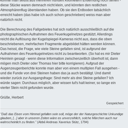
konnte man selbst aus mehreren hundert Kilometern Entfernung noch sehen -
diese Stücke waren demnach nicht klein, und könnten den restlichen
Atmosphärenflug überstanden haben. Ob sie den Erdboden tatsächlich
erreicht haben (das habe ich auch schon geschrieben) weiss man aber
natürlich nicht.
Die Berechnung des Fallgebietes hat sich natürlich ausschließlich auf die
photographischen Aufnahmen des Feuerkugelnetzes gestützt. Allerdings
reicht die Auflösung der Kugelspiegel-Kameras nicht aus, dass die oben
beschriebenen, mehrfachen Fragmente abgebildet hätten werden können.
Das heisst, die Frage, wie viele Steine gefallen sind, ist aufgrund der
Aufnahmen des Feuerkugelnetzes nicht zu beantworten. (So hat es mir Dieter
Heinlein gesagt - wenn diese Information zwischenzeitlich überholt ist, dann
mögen mich Dieter oder Thomas hier bitte korrigieren). Aufgrud der
Augenzeugenberichte konnte man aber von einem multiplen Fall ausgehen -
und die Funde von drei Steinen haben das ja auch bestätigt. Und damit
wieder zurück zur Ausgangsfrage: Sind mehr als drei Steine gefallen? Ich
würde sagen: Durchaus möglich, aber wissen tut's halt keiner, so lange ein
vierter Stein nicht gefunden wurde.
Grüße, Herbert
Gespeichert
"Daß das Eisen vom Himmel gefallen sein soll, möge der der Naturgeschichte Unkundige
glauben, [...] aber in unseren Zeiten wäre es unverzeihlich, solche Märchen auch nur
wahrscheinlich zu finden."
(Abbé Andreas Xaverius Stütz, 1794)