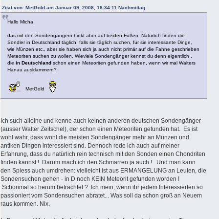
Zitat von: MetGold am Januar 09, 2008, 18:34:11 Nachmittag
Hallo Micha,
das mit den Sondengängern hinkt aber auf beiden Füßen. Natürlich finden die
Sondler in Deutschland täglich, falls sie täglich suchen, für sie interessante Dinge,
wie Münzen etc., aber sie haben sich ja auch nicht primär auf die Fahne geschrieben
Meteoriten suchen zu wollen. Wieviele Sondengänger kennst du denn eigentlich ,
die
in Deutschland
schon einen Meteoriten gefunden haben, wenn wir mal Walters
Hanau ausklammern?
MetGold
Ich such alleine und kenne auch keinen anderen deutschen Sondengänger
(ausser Walter Zeitschel), der schon einen Meteoriten gefunden hat. Es ist
wohl wahr, dass wohl die meisten Sondengänger mehr an Münzen und
antiken Dingen interessiert sind. Dennoch rede ich auch auf meiner
Erfahrung, dass du natürlich rein technisch mit den Sonden einen Chondriten
finden kannst ! Darum mach ich den Schmarren ja auch ! Und man kann
den Spiess auch umdrehen: vielleicht ist aus ERMANGELUNG an Leuten, die
Sondensuchen gehen - in D noch KEIN Meteorit gefunden worden !
Schonmal so herum betrachtet ? Ich mein, wenn ihr jedem Interessierten so
passioniert vom Sondensuchen abratet... Was soll da schon groß an Neuem
raus kommen. Nix.