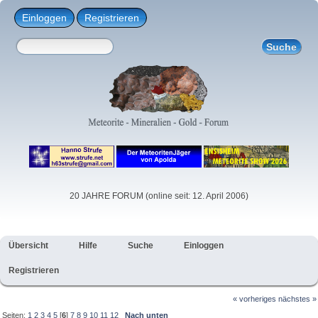
Einloggen
Registrieren
20 JAHRE FORUM (online seit: 12. April 2006)
Übersicht
Hilfe
Suche
Einloggen
Registrieren
« vorheriges
nächstes »
Seiten:
1
2
3
4
5
[
6
]
7
8
9
10
11
12
Nach unten