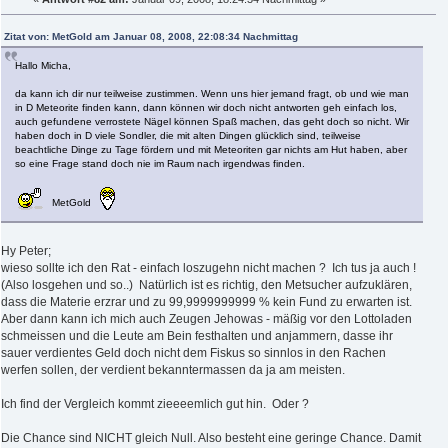
Zitat von: MetGold am Januar 08, 2008, 22:08:34 Nachmittag
Hallo Micha,
da kann ich dir nur teilweise zustimmen. Wenn uns hier jemand fragt, ob und wie man
in D Meteorite finden kann, dann können wir doch nicht antworten geh einfach los,
auch gefundene verrostete Nägel können Spaß machen, das geht doch so nicht. Wir
haben doch in D viele Sondler, die mit alten Dingen glücklich sind, teilweise
beachtliche Dinge zu Tage fördern und mit Meteoriten gar nichts am Hut haben, aber
so eine Frage stand doch nie im Raum nach irgendwas finden.
MetGold
Hy Peter;
wieso sollte ich den Rat - einfach loszugehn nicht machen ? Ich tus ja auch !
(Also losgehen und so..) Natürlich ist es richtig, den Metsucher aufzuklären,
dass die Materie erzrar und zu 99,9999999999 % kein Fund zu erwarten ist.
Aber dann kann ich mich auch Zeugen Jehowas - mäßig vor den Lottoladen
schmeissen und die Leute am Bein festhalten und anjammern, dasse ihr
sauer verdientes Geld doch nicht dem Fiskus so sinnlos in den Rachen
werfen sollen, der verdient bekanntermassen da ja am meisten.
Ich find der Vergleich kommt zieeeemlich gut hin. Oder ?
Die Chance sind NICHT gleich Null. Also besteht eine geringe Chance. Damit