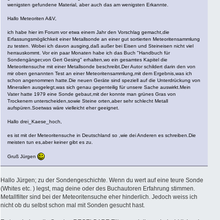
wenigsten gefundene Material, aber auch das am wenigsten Erkannte.
Hallo Meteoriten A&V,
ich habe hier im Forum vor etwa einem Jahr den Vorschlag gemacht,die
Erfassungsmöglichkeit einer Metallsonde an einer gut sortierten Meteoritensammlung
zu testen. Wobei ich davon ausging,daß außer bei Eisen und Steineisen nicht viel
herrauskommt. Vor ein paar Monaten habe ich das Buch "Handbuch für
Sondengänger,von Gert Gesing" erhalten,wo ein gesamtes Kapitel die
Meteoritensuche mit einer Metallsonde beschreibt.Der Autor schildert darin den von
mir oben genannten Test an einer Meteoritensammlung,mit dem Ergebnis,was ich
schon angenommen hatte.Die neuen Geräte sind speziell auf die Unterdrückung von
Mineralien ausgelegt,was sich genau gegenteilig für unsere Sache auswirkt.Mein
Vater hatte 1979 eine Sonde gebaut,mit der konnte man grünes Gras von
Trockenem unterscheiden,sowie Steine orten,aber sehr schlecht Metall
aufspüren.Soetwas wäre vielleicht eher geeignet.
Hallo drei_Kaese_hoch,
es ist mit der Meteoritensuche in Deutschland so ,wie dei Anderen es schreiben.Die
meisten tun es,aber keiner gibt es zu.
Gruß Jürgen
Hallo Jürgen; zu der Sondengeschichte. Wenn du wert auf eine teure Sonde
(Whites etc. ) legst, mag deine oder des Buchautoren Erfahrung stimmen.
Metallfilter sind bei der Meteoritensuche eher hinderlich. Jedoch weiss ich
nicht ob du selbst schon mal mit Sonden gesucht hast.