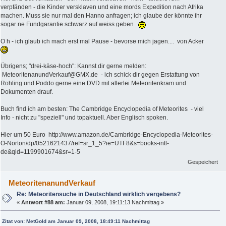
verpfänden - die Kinder versklaven und eine mords Expedition nach Afrika
machen. Muss sie nur mal den Hanno anfragen; ich glaube der könnte ihr
sogar ne Fundgarantie schwarz auf weiss geben
O h - ich glaub ich mach erst mal Pause - bevorse mich jagen.... von Acker
Übrigens; "drei-käse-hoch": Kannst dir gerne melden:
MeteoritenanundVerkauf@GMX.de - ich schick dir gegen Erstattung von
Rohling und Poddo gerne eine DVD mit allerlei Meteoritenkram und
Dokumenten drauf.
Buch find ich am besten: The Cambridge Encyclopedia of Meteorites - viel
Info - nicht zu "speziell" und topaktuell. Aber Englisch spoken.
Hier um 50 Euro http://www.amazon.de/Cambridge-Encyclopedia-Meteorites-
O-Norton/dp/0521621437/ref=sr_1_5?ie=UTF8&s=books-intl-
de&qid=1199901674&sr=1-5
Gespeichert
MeteoritenanundVerkauf
Re: Meteoritensuche in Deutschland wirklich vergebens?
«
Antwort #88 am:
Januar 09, 2008, 19:11:13 Nachmittag »
Zitat von: MetGold am Januar 09, 2008, 18:49:11 Nachmittag