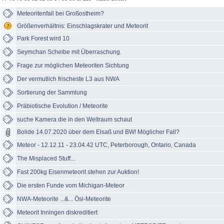
Meteoritenfall bei Großostheim?
Größenverhältnis: Einschlagskrater und Meteorit
Park Forest wird 10
Seymchan Scheibe mit Überraschung.
Frage zur möglichen Meteoriten Sichtung
Der vermutlich frischeste L3 aus NWA
Sortierung der Sammlung
Präbiotische Evolution / Meteorite
suche Kamera die in den Weltraum schaut
Bolide 14.07.2020 über dem Elsaß und BW! Möglicher Fall?
Meteor - 12.12.11 - 23.04.42 UTC, Peterborough, Ontario, Canada
The Misplaced Stuff...
Fast 200kg Eisenmeteorit stehen zur Auktion!
Die ersten Funde vom Michigan-Meteor
NWA-Meteorite ...&... Ösi-Meteorite
Meteorit Inningen diskreditiert