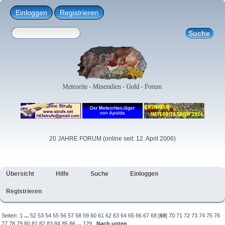
Einloggen
Registrieren
20 JAHRE FORUM (online seit: 12. April 2006)
Übersicht
Hilfe
Suche
Einloggen
Registrieren
Seiten:
1
...
52
53
54
55
56
57
58
59
60
61
62
63
64
65
66
67
68
[
69
]
70
71
72
73
74
75
76
77
78
79
80
81
82
83
84
85
86
...
129
Nach unten