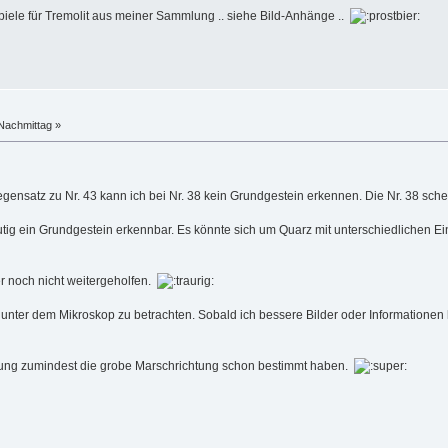
spiele für Tremolit aus meiner Sammlung .. siehe Bild-Anhänge ..
Nachmittag »
Gegensatz zu Nr. 43 kann ich bei Nr. 38 kein Grundgestein erkennen. Die Nr. 38 sch
eutig ein Grundgestein erkennbar. Es könnte sich um Quarz mit unterschiedlichen 
er noch nicht weitergeholfen.
 unter dem Mikroskop zu betrachten. Sobald ich bessere Bilder oder Informatione
zung zumindest die grobe Marschrichtung schon bestimmt haben.