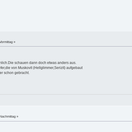
Vormittag »
ähnlich.Die schauen dann doch etwas anders aus.
er,die von Muskovit (Hellglimmer,Serizit) aufgebaut
er schon gebracht.
Nachmittag »