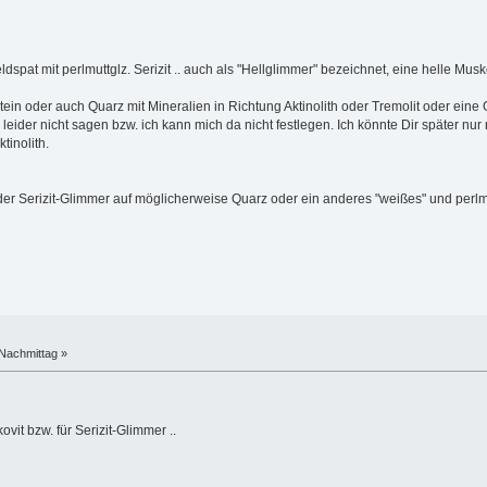
pat mit perlmuttglz. Serizit .. auch als "Hellglimmer" bezeichnet, eine helle Musk
n oder auch Quarz mit Mineralien in Richtung Aktinolith oder Tremolit oder eine G
leider nicht sagen bzw. ich kann mich da nicht festlegen. Ich könnte Dir später n
tinolith.
der Serizit-Glimmer auf möglicherweise Quarz oder ein anderes "weißes" und perl
Nachmittag »
ovit bzw. für Serizit-Glimmer ..