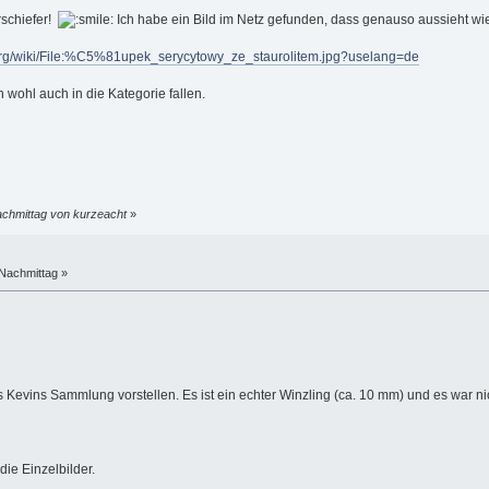
rschiefer!
Ich habe ein Bild im Netz gefunden, dass genauso aussieht wie
org/wiki/File:%C5%81upek_serycytowy_ze_staurolitem.jpg?uselang=de
n wohl auch in die Kategorie fallen.
achmittag von kurzeacht
»
Nachmittag »
 Kevins Sammlung vorstellen. Es ist ein echter Winzling (ca. 10 mm) und es war n
ie Einzelbilder.