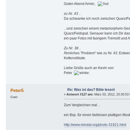
Guten Abend Armin,
zu Nr. 43 ..
Da schwanke ich noch zwischen Quarz/Felds
.. und zwischen einem metamorphem Gestei
Quarz/Feldspat. Genauer kann ich Dir das 
ein paar Fotos mit fasrigem Tremolit und Ak
Zu Nr. 38 ..
Ähnliches "Problem" wie zu Nr. 43: Entwe
Kettensilikate.
Liebe Grüße auch an Kevin von
Peter
Re: Was ist das? Bitte lesen!
Peter5
«
Antwort #127 am:
März 02, 2012, 20:30:53 
Gast
Zum Vergleichen mal ..
ein Bsp. für einen farblosen plattigen Musk
http://www.mindat.org/photo-31921.html