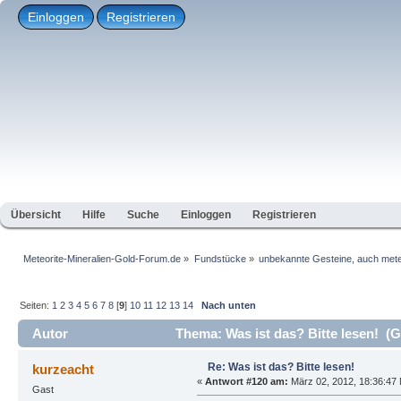
Einloggen
Registrieren
Übersicht
Hilfe
Suche
Einloggen
Registrieren
Meteorite-Mineralien-Gold-Forum.de
»
Fundstücke
»
unbekannte Gesteine, auch mete
Seiten:
1
2
3
4
5
6
7
8
[
9
]
10
11
12
13
14
Nach unten
Autor
Thema: Was ist das? Bitte lesen! (G
Re: Was ist das? Bitte lesen!
kurzeacht
«
Antwort #120 am:
März 02, 2012, 18:36:47 
Gast