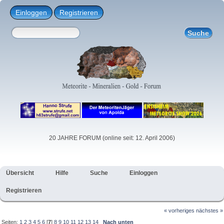
Einloggen
Registrieren
20 JAHRE FORUM (online seit: 12. April 2006)
Übersicht
Hilfe
Suche
Einloggen
Registrieren
« vorheriges
nächstes »
Seiten:
1
2
3
4
5
6
[
7
]
8
9
10
11
12
13
14
Nach unten