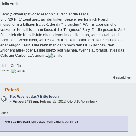
Hallo Armin,
Baryt (Schwerspat) oder Aragonit lautet hier die Frage.
Bild "29 Nr 1" zeigt ganz auf der linken Seite einen für mich typisch
meißelförmig-tafligen Baryt X, der da "herauslugt". Wenns aber ein eher
verzerrter Kristall ist, dann täuscht die "Diagnose" Baryt für die gesamte Stufe.
Fühlt sich die Kristallstufe eher schwer in der Hand an, wird es wohl auch
Baryt sein. Wenn nicht, wird es vermutlich kein Baryt sein. Dann müsste es
eher Aragonit sein. Hier kann man dann noch den HCL-Test bzw. den
Zitronensäure- oder Essigessenz-Test machen. Wenns aufbraust, ist es das
Calcium-Carbonat Aragonit ..
Liebe Grüße
Peter
Gespeichert
Peter5
Re: Was ist das? Bitte lesen!
«
Antwort #99 am:
Februar 22, 2012, 06:43:18 Vormittag »
Zitat
Hier das Bild (USB-Mikroskop) vom Limonit auf Nr. 28