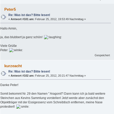
Peter5
Re: Was ist das? Bitte lesen!
«
Antwort #101 am:
Februar 25, 2012, 19:53:49 Nachmittag »
Hallo Armin,
ja, das blubbert ja ganz schön!
Viele Grüße
Peter
Gespeichert
kurzeacht
Re: Was ist das? Bitte lesen!
«
Antwort #102 am:
Februar 25, 2012, 20:21:47 Nachmittag »
Danke Peter!
Somit bekommt Nr. 29 den Namen " Aragonit"! Dann kann ich ja bald weitere
Steinchen aus Kevins Sammlung vorstellen! Jetzt werde aber zunächst den
Objektträger mit der Essigessenz vom Schreibtisch entfernen, meine Nase
protestiert!