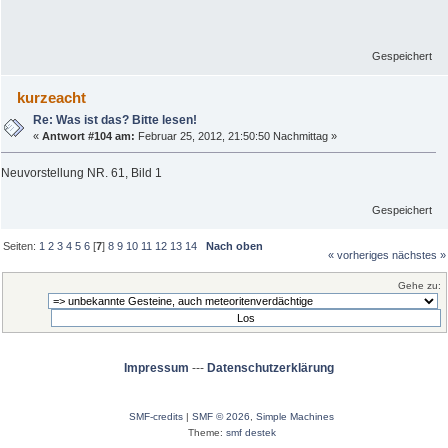
Gespeichert
kurzeacht
Re: Was ist das? Bitte lesen!
«
Antwort #104 am:
Februar 25, 2012, 21:50:50 Nachmittag »
Neuvorstellung NR. 61, Bild 1
Gespeichert
Seiten:
1
2
3
4
5
6
[
7
]
8
9
10
11
12
13
14
Nach oben
« vorheriges
nächstes »
Gehe zu:
Impressum
---
Datenschutzerklärung
SMF-credits
|
SMF © 2026
,
Simple Machines
Theme:
smf destek