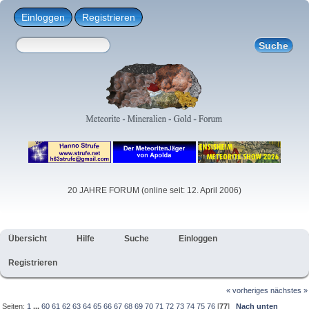
Einloggen
Registrieren
20 JAHRE FORUM (online seit: 12. April 2006)
Übersicht
Hilfe
Suche
Einloggen
Registrieren
« vorheriges
nächstes »
Seiten:
1
...
60
61
62
63
64
65
66
67
68
69
70
71
72
73
74
75
76
[
77
]
Nach unten