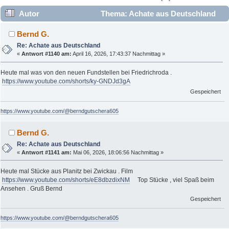
Autor
Thema: Achate aus Deutschland
(Gelesen 767456 mal)
Bernd G.
Re: Achate aus Deutschland
«
Antwort #1140 am:
April 16, 2026, 17:43:37 Nachmittag »
Heute mal was von den neuen Fundstellen bei Friedrichroda .
https://www.youtube.com/shorts/ky-GNDJd3gA
Gespeichert
https://www.youtube.com/@berndgutschera605
Bernd G.
Re: Achate aus Deutschland
«
Antwort #1141 am:
Mai 06, 2026, 18:06:56 Nachmittag »
Heute mal Stücke aus Planitz bei Zwickau . Film
https://www.youtube.com/shorts/eE8dbzdixNM
Top Stücke , viel Spaß beim
Ansehen . Gruß Bernd
Gespeichert
https://www.youtube.com/@berndgutschera605