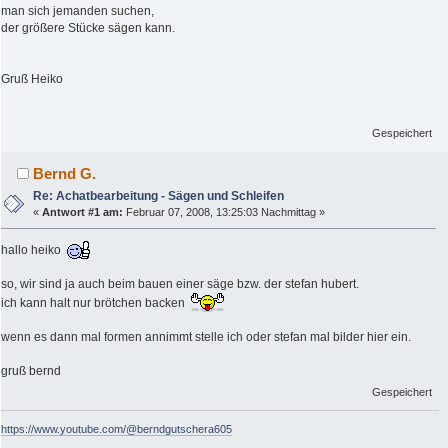
man sich jemanden suchen,
der größere Stücke sägen kann.
Gruß Heiko
Gespeichert
Bernd G.
Re: Achatbearbeitung - Sägen und Schleifen
«
Antwort #1 am:
Februar 07, 2008, 13:25:03 Nachmittag »
hallo heiko
so, wir sind ja auch beim bauen einer säge bzw. der stefan hubert.
ich kann halt nur brötchen backen
wenn es dann mal formen annimmt stelle ich oder stefan mal bilder hier ein.
gruß bernd
Gespeichert
https://www.youtube.com/@berndgutschera605