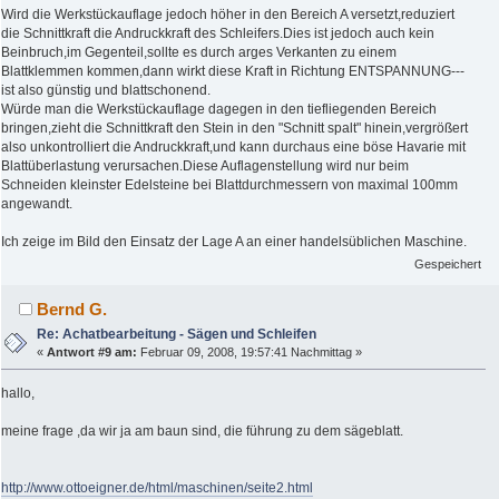
Wird die Werkstückauflage jedoch höher in den Bereich A versetzt,reduziert
die Schnittkraft die Andruckkraft des Schleifers.Dies ist jedoch auch kein
Beinbruch,im Gegenteil,sollte es durch arges Verkanten zu einem
Blattklemmen kommen,dann wirkt diese Kraft in Richtung ENTSPANNUNG---
ist also günstig und blattschonend.
Würde man die Werkstückauflage dagegen in den tiefliegenden Bereich
bringen,zieht die Schnittkraft den Stein in den "Schnitt spalt" hinein,vergrößert
also unkontrolliert die Andruckkraft,und kann durchaus eine böse Havarie mit
Blattüberlastung verursachen.Diese Auflagenstellung wird nur beim
Schneiden kleinster Edelsteine bei Blattdurchmessern von maximal 100mm
angewandt.
Ich zeige im Bild den Einsatz der Lage A an einer handelsüblichen Maschine.
Gespeichert
Bernd G.
Re: Achatbearbeitung - Sägen und Schleifen
«
Antwort #9 am:
Februar 09, 2008, 19:57:41 Nachmittag »
hallo,
meine frage ,da wir ja am baun sind, die führung zu dem sägeblatt.
http://www.ottoeigner.de/html/maschinen/seite2.html