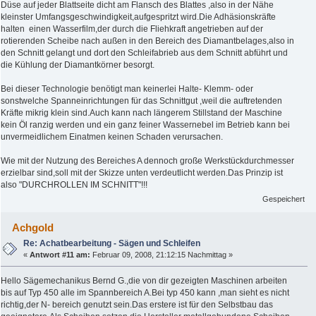
Düse auf jeder Blattseite dicht am Flansch des Blattes ,also in der Nähe
kleinster Umfangsgeschwindigkeit,aufgespritzt wird.Die Adhäsionskräfte
halten einen Wasserfilm,der durch die Fliehkraft angetrieben auf der
rotierenden Scheibe nach außen in den Bereich des Diamantbelages,also in
den Schnitt gelangt und dort den Schleifabrieb aus dem Schnitt abführt und
die Kühlung der Diamantkörner besorgt.
Bei dieser Technologie benötigt man keinerlei Halte- Klemm- oder
sonstwelche Spanneinrichtungen für das Schnittgut ,weil die auftretenden
Kräfte mikrig klein sind.Auch kann nach längerem Stillstand der Maschine
kein Öl ranzig werden und ein ganz feiner Wassernebel im Betrieb kann bei
unvermeidlichem Einatmen keinen Schaden verursachen.
Wie mit der Nutzung des Bereiches A dennoch große Werkstückdurchmesser
erzielbar sind,soll mit der Skizze unten verdeutlicht werden.Das Prinzip ist
also "DURCHROLLEN IM SCHNITT"!!!
Gespeichert
Achgold
Re: Achatbearbeitung - Sägen und Schleifen
«
Antwort #11 am:
Februar 09, 2008, 21:12:15 Nachmittag »
Hello Sägemechanikus Bernd G.,die von dir gezeigten Maschinen arbeiten
bis auf Typ 450 alle im Spannbereich A.Bei typ 450 kann ,man sieht es nicht
richtig,der N- bereich genutzt sein.Das erstere ist für den Selbstbau das