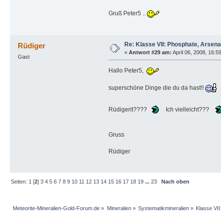
Gruß Peter5 ..
Re: Klasse VII: Phosphate, Arsen
Rüdiger
«
Antwort #29 am:
April 06, 2008, 16:5
Gast
Hallo Peter5,
superschöne Dinge die du da hast!!
Rüdigerit????
Ich vielleicht???
Gruss
Rüdiger
Seiten:
1
[
2
]
3
4
5
6
7
8
9
10
11
12
13
14
15
16
17
18
19
...
23
Nach oben
Meteorite-Mineralien-Gold-Forum.de
»
Mineralien
»
Systematikmineralien
»
Klasse VI