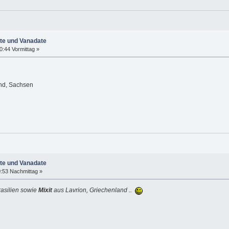
ate und Vanadate
0:44 Vormittag »
and, Sachsen
ate und Vanadate
0:53 Nachmittag »
asilien sowie
Mixit
aus Lavrion, Griechenland ..