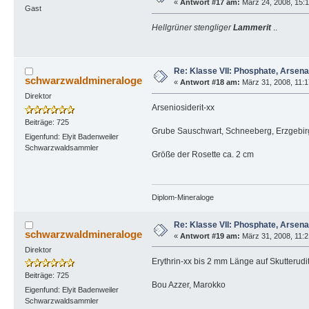
«
Antwort #17 am:
März 24, 2008, 15:1
Gast
Hellgrüner stengliger
Lammerit
..
Re: Klasse VII: Phosphate, Arsen
schwarzwaldmineraloge
«
Antwort #18 am:
März 31, 2008, 11:1
Direktor
Arseniosiderit-xx
Beiträge: 725
Grube Sauschwart, Schneeberg, Erzgebir
Eigenfund: Elyit Badenweiler
Schwarzwaldsammler
Größe der Rosette ca. 2 cm
Diplom-Mineraloge
Re: Klasse VII: Phosphate, Arsen
schwarzwaldmineraloge
«
Antwort #19 am:
März 31, 2008, 11:2
Direktor
Erythrin-xx bis 2 mm Länge auf Skutterudi
Beiträge: 725
Bou Azzer, Marokko
Eigenfund: Elyit Badenweiler
Schwarzwaldsammler