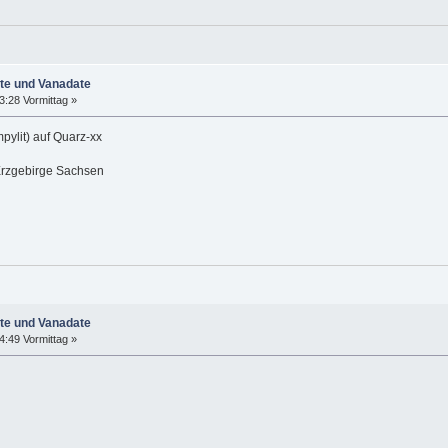
ate und Vanadate
3:28 Vormittag »
pylit) auf Quarz-xx
Erzgebirge Sachsen
ate und Vanadate
4:49 Vormittag »