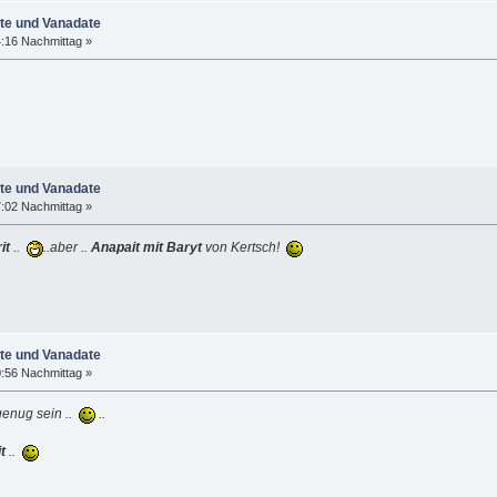
ate und Vanadate
4:16 Nachmittag »
ate und Vanadate
7:02 Nachmittag »
it
..
..aber ..
Anapait mit Baryt
von Kertsch!
ate und Vanadate
0:56 Nachmittag »
 genug sein ..
..
t
..