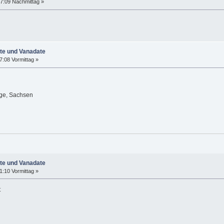
7:09 Nachmittag »
ate und Vanadate
7:08 Vormittag »
ge, Sachsen
ate und Vanadate
1:10 Vormittag »
t