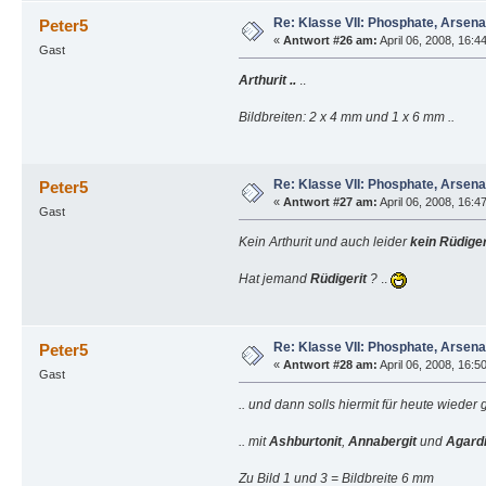
Re: Klasse VII: Phosphate, Arsen
Peter5
«
Antwort #26 am:
April 06, 2008, 16:4
Gast
Arthurit ..
..
Bildbreiten: 2 x 4 mm und 1 x 6 mm ..
Re: Klasse VII: Phosphate, Arsen
Peter5
«
Antwort #27 am:
April 06, 2008, 16:4
Gast
Kein Arthurit und auch leider
kein Rüdiger
Hat jemand
Rüdigerit
?
..
Re: Klasse VII: Phosphate, Arsen
Peter5
«
Antwort #28 am:
April 06, 2008, 16:5
Gast
.. und dann solls hiermit für heute wieder
.. mit
Ashburtonit
,
Annabergit
und
Agardi
Zu Bild 1 und 3 = Bildbreite 6 mm