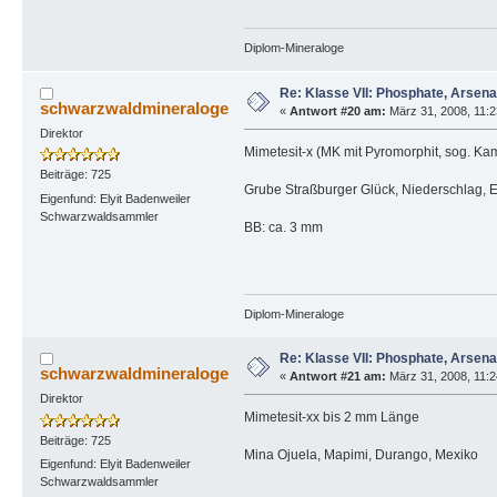
Diplom-Mineraloge
Re: Klasse VII: Phosphate, Arsen
schwarzwaldmineraloge
«
Antwort #20 am:
März 31, 2008, 11:2
Direktor
Mimetesit-x (MK mit Pyromorphit, sog. Kam
Beiträge: 725
Grube Straßburger Glück, Niederschlag, 
Eigenfund: Elyit Badenweiler
Schwarzwaldsammler
BB: ca. 3 mm
Diplom-Mineraloge
Re: Klasse VII: Phosphate, Arsen
schwarzwaldmineraloge
«
Antwort #21 am:
März 31, 2008, 11:2
Direktor
Mimetesit-xx bis 2 mm Länge
Beiträge: 725
Mina Ojuela, Mapimi, Durango, Mexiko
Eigenfund: Elyit Badenweiler
Schwarzwaldsammler