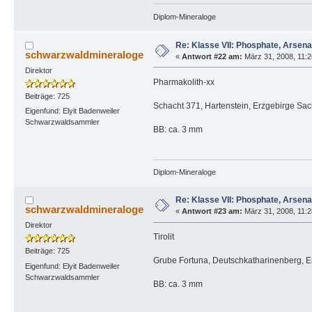
Diplom-Mineraloge
Re: Klasse VII: Phosphate, Arsen
schwarzwaldmineraloge
«
Antwort #22 am:
März 31, 2008, 11:2
Direktor
Pharmakolith-xx
Beiträge: 725
Schacht 371, Hartenstein, Erzgebirge Sa
Eigenfund: Elyit Badenweiler
Schwarzwaldsammler
BB: ca. 3 mm
Diplom-Mineraloge
Re: Klasse VII: Phosphate, Arsen
schwarzwaldmineraloge
«
Antwort #23 am:
März 31, 2008, 11:2
Direktor
Tirolit
Beiträge: 725
Grube Fortuna, Deutschkatharinenberg, E
Eigenfund: Elyit Badenweiler
Schwarzwaldsammler
BB: ca. 3 mm