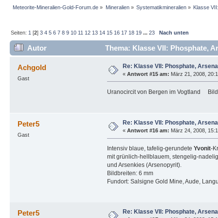
Meteorite-Mineralien-Gold-Forum.de
»
Mineralien
»
Systematikmineralien
»
Klasse VI
Seiten:
1
[
2
]
3
4
5
6
7
8
9
10
11
12
13
14
15
16
17
18
19
...
23
Nach unten
Autor
Thema: Klasse VII: Phosphate, A
Re: Klasse VII: Phosphate, Arsen
Achgold
«
Antwort #15 am:
März 21, 2008, 20:1
Gast
Uranocircit von Bergen im Vogtland Bil
Re: Klasse VII: Phosphate, Arsen
Peter5
«
Antwort #16 am:
März 24, 2008, 15:1
Gast
Intensiv blaue, tafelig-gerundete
Yvonit
-Kr
mit grünlich-hellblauem, stengelig-nadel
und Arsenkies (Arsenopyrit).
Bildbreiten: 6 mm
Fundort: Salsigne Gold Mine, Aude, Lang
Re: Klasse VII: Phosphate, Arsen
Peter5