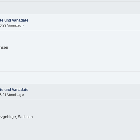
ate und Vanadate
6:29 Vormittag »
chsen
ate und Vanadate
8:21 Vormittag »
rzgebirge, Sachsen