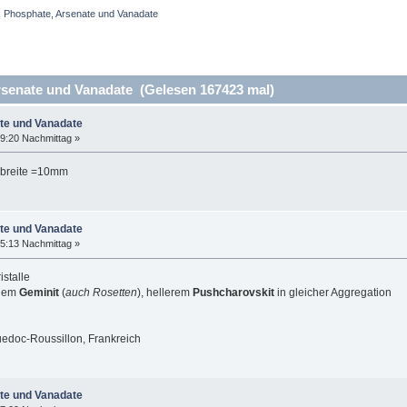
I: Phosphate, Arsenate und Vanadate
rsenate und Vanadate (Gelesen 167423 mal)
ate und Vanadate
9:20 Nachmittag »
dbreite =10mm
ate und Vanadate
5:13 Nachmittag »
istalle
igem
Geminit
(
auch Rosetten
), hellerem
Pushcharovskit
in gleicher Aggregation
uedoc-Roussillon, Frankreich
ate und Vanadate