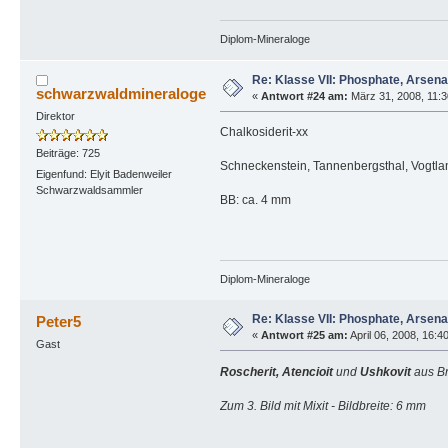
Diplom-Mineraloge
Re: Klasse VII: Phosphate, Arsen
schwarzwaldmineraloge
«
Antwort #24 am:
März 31, 2008, 11:3
Direktor
Chalkosiderit-xx
Beiträge: 725
Schneckenstein, Tannenbergsthal, Vogtl
Eigenfund: Elyit Badenweiler
Schwarzwaldsammler
BB: ca. 4 mm
Diplom-Mineraloge
Re: Klasse VII: Phosphate, Arsen
Peter5
«
Antwort #25 am:
April 06, 2008, 16:4
Gast
Roscherit, Atencioit
und
Ushkovit
aus Br
Zum 3. Bild mit Mixit - Bildbreite: 6 mm