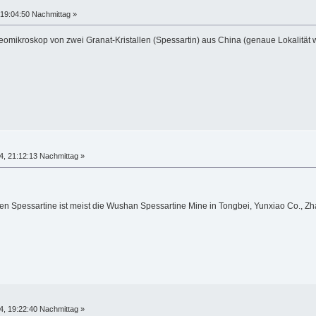
19:04:50 Nachmittag »
mikroskop von zwei Granat-Kristallen (Spessartin) aus China (genaue Lokalität wuss
, 21:12:13 Nachmittag »
schen Spessartine ist meist die Wushan Spessartine Mine in Tongbei, Yunxiao Co., Zh
, 19:22:40 Nachmittag »