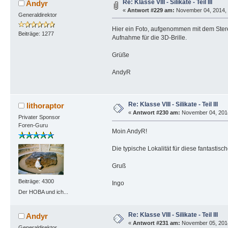
Re: Klasse VIII - Silikate - Teil III
Andyr
«
Antwort #229 am:
November 04, 2014, 
Generaldirektor
Hier ein Foto, aufgenommen mit dem Stereo
Beiträge: 1277
Aufnahme für die 3D-Brille.
Grüße
AndyR
Re: Klasse VIII - Silikate - Teil III
lithoraptor
«
Antwort #230 am:
November 04, 2014
Privater Sponsor
Foren-Guru
Moin AndyR!
Die typische Lokalität für diese fantasti
Gruß
Beiträge: 4300
Ingo
Der HOBA und ich...
Re: Klasse VIII - Silikate - Teil III
Andyr
«
Antwort #231 am:
November 05, 2014
Generaldirektor