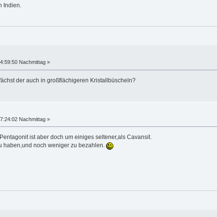
n Indien.
4:59:50 Nachmittag »
Wächst der auch in großflächigeren Kristallbüscheln?
7:24:02 Nachmittag »
Pentagonit ist aber doch um einiges seltener,als Cavansit.
 zu haben,und noch weniger zu bezahlen.