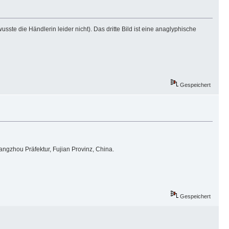
te die Händlerin leider nicht). Das dritte Bild ist eine anaglyphische
Gespeichert
angzhou Präfektur, Fujian Provinz, China.
Gespeichert