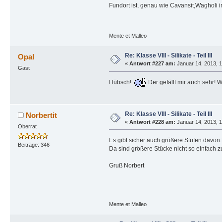
Fundort ist, genau wie Cavansit,Wagholi i
Mente et Malleo
Re: Klasse VIII - Silikate - Teil III
Opal
«
Antwort #227 am:
Januar 14, 2013, 1
Gast
Hübsch!
Der gefällt mir auch sehr! 
Re: Klasse VIII - Silikate - Teil III
Norbertit
«
Antwort #228 am:
Januar 14, 2013, 1
Oberrat
Es gibt sicher auch größere Stufen davon.
Beiträge: 346
Da sind größere Stücke nicht so einfach
Gruß Norbert
Mente et Malleo