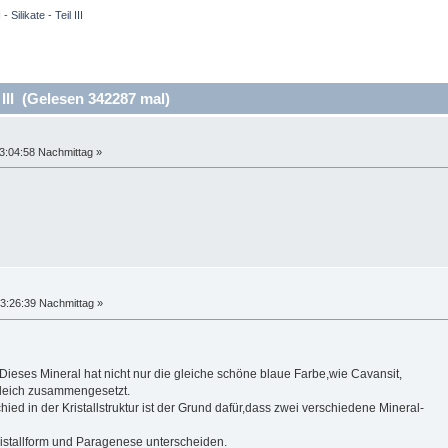
- Silikate - Teil III
l III (Gelesen 342287 mal)
3:04:58 Nachmittag »
3:26:39 Nachmittag »
.Dieses Mineral hat nicht nur die gleiche schöne blaue Farbe,wie Cavansit,
gleich zusammengesetzt.
ied in der Kristallstruktur ist der Grund dafür,dass zwei verschiedene Mineral-
ristallform und Paragenese unterscheiden.