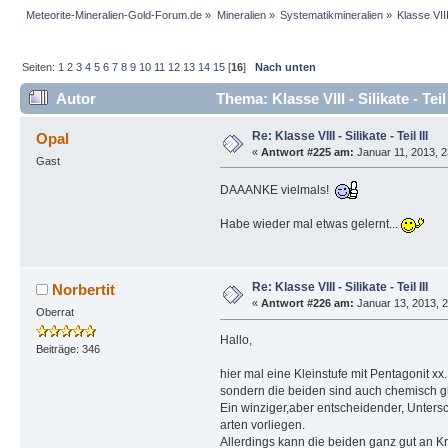
Meteorite-Mineralien-Gold-Forum.de
»
Mineralien
»
Systematikmineralien
»
Klasse VIII 
Seiten:
1
2
3
4
5
6
7
8
9
10
11
12
13
14
15
[
16
]
Nach unten
Autor
Thema: Klasse VIII - Silikate - Tei
Re: Klasse VIII - Silikate - Teil III
Opal
«
Antwort #225 am:
Januar 11, 2013, 2
Gast
DAAANKE vielmals!
Habe wieder mal etwas gelernt...
Re: Klasse VIII - Silikate - Teil III
Norbertit
«
Antwort #226 am:
Januar 13, 2013, 2
Oberrat
Hallo,
Beiträge: 346
hier mal eine Kleinstufe mit Pentagonit xx
sondern die beiden sind auch chemisch 
Ein winziger,aber entscheidender, Untersch
arten vorliegen.
Allerdings kann die beiden ganz gut an K