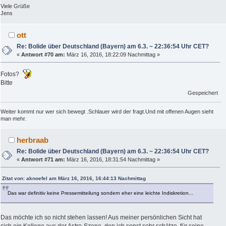
Viele Grüße
Jens
ott
Re: Bolide über Deutschland (Bayern) am 6.3. ~ 22:36:54 Uhr CET?
«
Antwort #70 am:
März 16, 2016, 18:22:09 Nachmittag »
Fotos?
Bitte
Gespeichert
Weiter kommt nur wer sich bewegt .Schlauer wird der fragt.Und mit offenen Augen sieht
man mehr.
herbraab
Re: Bolide über Deutschland (Bayern) am 6.3. ~ 22:36:54 Uhr CET?
«
Antwort #71 am:
März 16, 2016, 18:31:54 Nachmittag »
Zitat von: aknoefel am März 16, 2016, 16:44:13 Nachmittag
Das war definitiv keine Pressemitteilung sondern eher eine leichte Indiskretion...
Das möchte ich so nicht stehen lassen! Aus meiner persönlichen Sicht hat
sich ein Kollege aus der Astro-Szene, den ich sonst sehr schätze, für seine