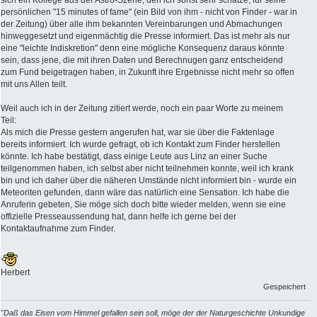
persönlichen "15 minutes of fame" (ein Bild von ihm - nicht von Finder - war in
der Zeitung) über alle ihm bekannten Vereinbarungen und Abmachungen
hinweggesetzt und eigenmächtig die Presse informiert. Das ist mehr als nur
eine "leichte Indiskretion" denn eine mögliche Konsequenz daraus könnte
sein, dass jene, die mit ihren Daten und Berechnugen ganz entscheidend
zum Fund beigetragen haben, in Zukunft ihre Ergebnisse nicht mehr so offen
mit uns Allen teilt.
Weil auch ich in der Zeitung zitiert werde, noch ein paar Worte zu meinem
Teil:
Als mich die Presse gestern angerufen hat, war sie über die Faktenlage
bereits informiert. Ich wurde gefragt, ob ich Kontakt zum Finder herstellen
könnte. Ich habe bestätigt, dass einige Leute aus Linz an einer Suche
teilgenommen haben, ich selbst aber nicht teilnehmen konnte, weil ich krank
bin und ich daher über die näheren Umstände nicht informiert bin - wurde ein
Meteoriten gefunden, dann wäre das natürlich eine Sensation. Ich habe die
Anruferin gebeten, Sie möge sich doch bitte wieder melden, wenn sie eine
offizielle Presseaussendung hat, dann helfe ich gerne bei der
Kontaktaufnahme zum Finder.
Herbert
Gespeichert
"Daß das Eisen vom Himmel gefallen sein soll, möge der der Naturgeschichte Unkundige