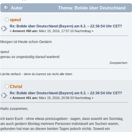
Autor
Thema: Bolide über Deutschland
(Bayern) am 6.3. ~ 22:36:54 Uhr CET? (Gelesen 274866 mal)
speul
Re: Bolide über Deutschland (Bayern) am 6.3. ~ 22:36:54 Uhr CET?
«
Antwort #60 am:
März 15, 2016, 17:57:10 Nachmittag »
Morgen ist Heute schon Gestern
speul
genau so ungeduldig darauf wartend
Gespeichert
Lächle einfach - denn du kannst sie nicht alle töten
Chrisl
Re: Bolide über Deutschland (Bayern) am 6.3. ~ 22:36:54 Uhr CET?
«
Antwort #61 am:
März 15, 2016, 20:58:33 Nachmittag »
Hallo zusammen,
ich kann Euch - ohne etwas preiszugeben - sagen, dass sowohl am Sonntag,
als auch gestern Montag mehrere Personen individuell am Suchen waren,
gefunden hat man an diesen beiden Tagen jedoch nichts. Soweit ein