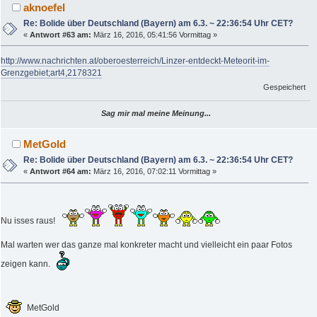
aknoefel
Re: Bolide über Deutschland (Bayern) am 6.3. ~ 22:36:54 Uhr CET?
«
Antwort #63 am:
März 16, 2016, 05:41:56 Vormittag »
http://www.nachrichten.at/oberoesterreich/Linzer-entdeckt-Meteorit-im-
Grenzgebiet;art4,2178321
Gespeichert
Sag mir mal meine Meinung...
MetGold
Re: Bolide über Deutschland (Bayern) am 6.3. ~ 22:36:54 Uhr CET?
«
Antwort #64 am:
März 16, 2016, 07:02:11 Vormittag »
Nu isses raus!
Mal warten wer das ganze mal konkreter macht und vielleicht ein paar Fotos
zeigen kann.
MetGold