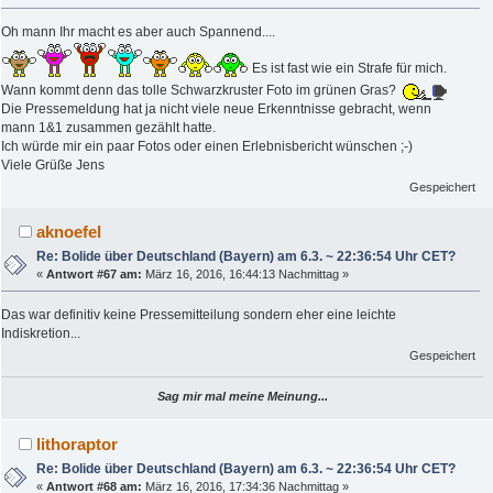
Oh mann Ihr macht es aber auch Spannend....
Es ist fast wie ein Strafe für mich.
Wann kommt denn das tolle Schwarzkruster Foto im grünen Gras?
Die Pressemeldung hat ja nicht viele neue Erkenntnisse gebracht, wenn
mann 1&1 zusammen gezählt hatte.
Ich würde mir ein paar Fotos oder einen Erlebnisbericht wünschen ;-)
Viele Grüße Jens
Gespeichert
aknoefel
Re: Bolide über Deutschland (Bayern) am 6.3. ~ 22:36:54 Uhr CET?
«
Antwort #67 am:
März 16, 2016, 16:44:13 Nachmittag »
Das war definitiv keine Pressemitteilung sondern eher eine leichte
Indiskretion...
Gespeichert
Sag mir mal meine Meinung...
lithoraptor
Re: Bolide über Deutschland (Bayern) am 6.3. ~ 22:36:54 Uhr CET?
«
Antwort #68 am:
März 16, 2016, 17:34:36 Nachmittag »