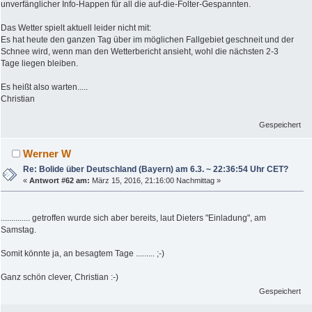
unverfänglicher Info-Happen für all die auf-die-Folter-Gespannten.
Das Wetter spielt aktuell leider nicht mit:
Es hat heute den ganzen Tag über im möglichen Fallgebiet geschneit und der
Schnee wird, wenn man den Wetterbericht ansieht, wohl die nächsten 2-3
Tage liegen bleiben.
Es heißt also warten.....
Christian
Gespeichert
Werner W
Re: Bolide über Deutschland (Bayern) am 6.3. ~ 22:36:54 Uhr CET?
«
Antwort #62 am:
März 15, 2016, 21:16:00 Nachmittag »
.............. getroffen wurde sich aber bereits, laut Dieters "Einladung", am
Samstag.
Somit könnte ja, an besagtem Tage ......... ;-)
Ganz schön clever, Christian :-)
Gespeichert