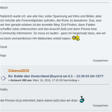
Moin!
Natürlich warte ich, wie alle hier, voller Spannung auf Infos und Bilder, aber
ich möchte alle Forenmitglieder aufrufen, die Ruhe zu bewahren. Das, was
wir hier gerade erleben ist der korrekte Weg: Erst Finden, dann Fakten
schaffen (also untersuchen und das braucht Zeit) und dann Presse bzw.
Community informieren. So muss es laufen - ganz im Gegensatz dazu, wie wir
es beim vermeintlichen HH-Meteoriten erlebt haben.
Gruß
Ingo
Gespeichert
Gibeon2010
Re: Bolide über Deutschland (Bayern) am 6.3. ~ 22:36:54 Uhr CET?
«
Antwort #69 am:
März 16, 2016, 17:41:50 Nachmittag »
Hallo,
die Presse ist ja informiert, dann wären jetzt also wir dran.
Gespeichert