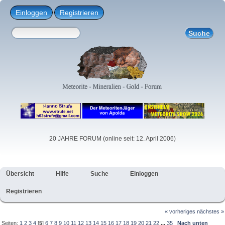
Einloggen
Registrieren
20 JAHRE FORUM (online seit: 12. April 2006)
Übersicht
Hilfe
Suche
Einloggen
Registrieren
« vorheriges
nächstes »
Seiten:
1
2
3
4
[
5
]
6
7
8
9
10
11
12
13
14
15
16
17
18
19
20
21
22
...
35
Nach unten