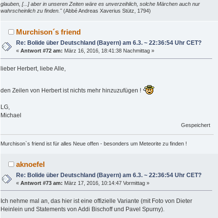
glauben, [...] aber in unseren Zeiten wäre es unverzeihlich, solche Märchen auch nur
wahrscheinlich zu finden."
(Abbé Andreas Xaverius Stütz, 1794)
Murchison´s friend
Re: Bolide über Deutschland (Bayern) am 6.3. ~ 22:36:54 Uhr CET?
«
Antwort #72 am:
März 16, 2016, 18:41:38 Nachmittag »
lieber Herbert, liebe Alle,
den Zeilen von Herbert ist nichts mehr hinzuzufügen !
LG,
Michael
Gespeichert
Murchison`s friend ist für alles Neue offen - besonders um Meteorite zu finden !
aknoefel
Re: Bolide über Deutschland (Bayern) am 6.3. ~ 22:36:54 Uhr CET?
«
Antwort #73 am:
März 17, 2016, 10:14:47 Vormittag »
Ich nehme mal an, das hier ist eine offizielle Variante (mit Foto von Dieter
Heinlein und Statements von Addi Bischoff und Pavel Spurny).