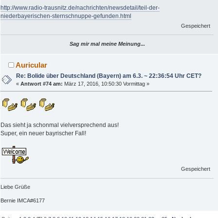
http://www.radio-trausnitz.de/nachrichten/newsdetail/teil-der-
niederbayerischen-sternschnuppe-gefunden.html
Gespeichert
Sag mir mal meine Meinung...
Auricular
Re: Bolide über Deutschland (Bayern) am 6.3. ~ 22:36:54 Uhr CET?
«
Antwort #74 am:
März 17, 2016, 10:50:30 Vormittag »
Das sieht ja schonmal vielversprechend aus!
Super, ein neuer bayrischer Fall!
Gespeichert
Liebe Grüße
Bernie IMCA#6177