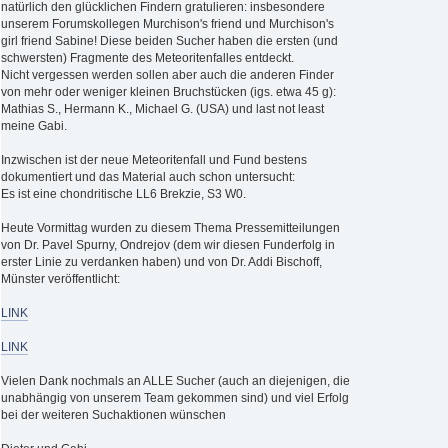
natürlich den glücklichen Findern gratulieren: insbesondere
unserem Forumskollegen Murchison's friend und Murchison's
girl friend Sabine! Diese beiden Sucher haben die ersten (und
schwersten) Fragmente des Meteoritenfalles entdeckt.
Nicht vergessen werden sollen aber auch die anderen Finder
von mehr oder weniger kleinen Bruchstücken (igs. etwa 45 g):
Mathias S., Hermann K., Michael G. (USA) und last not least
meine Gabi.
Inzwischen ist der neue Meteoritenfall und Fund bestens
dokumentiert und das Material auch schon untersucht:
Es ist eine chondritische LL6 Brekzie, S3 W0.
Heute Vormittag wurden zu diesem Thema Pressemitteilungen
von Dr. Pavel Spurny, Ondrejov (dem wir diesen Funderfolg in
erster Linie zu verdanken haben) und von Dr. Addi Bischoff,
Münster veröffentlicht:
LINK
LINK
Vielen Dank nochmals an ALLE Sucher (auch an diejenigen, die
unabhängig von unserem Team gekommen sind) und viel Erfolg
bei der weiteren Suchaktionen wünschen