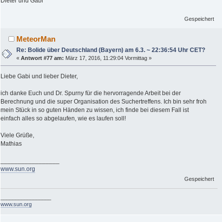
Dieter und Gabi
Gespeichert
MeteorMan
Re: Bolide über Deutschland (Bayern) am 6.3. ~ 22:36:54 Uhr CET?
«
Antwort #77 am:
März 17, 2016, 11:29:04 Vormittag »
Liebe Gabi und lieber Dieter,
ich danke Euch und Dr. Spurny für die hervorragende Arbeit bei der
Berechnung und die super Organisation des Suchertreffens. Ich bin sehr froh
mein Stück in so guten Händen zu wissen, ich finde bei diesem Fall ist
einfach alles so abgelaufen, wie es laufen soll!
Viele Grüße,
Mathias
_________________
www.sun.org
Gespeichert
_________________
www.sun.org