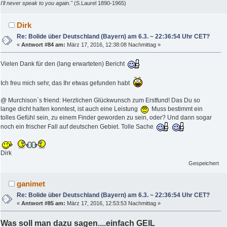
I'll never speak to you again."
(S.Laurel 1890-1965)
Dirk
Re: Bolide über Deutschland (Bayern) am 6.3. ~ 22:36:54 Uhr CET?
«
Antwort #84 am:
März 17, 2016, 12:38:08 Nachmittag »
Vielen Dank für den (lang erwarteten) Bericht
Ich freu mich sehr, das Ihr etwas gefunden habt
@ Murchison`s friend: Herzlichen Glückwunsch zum Erstfund! Das Du so
lange dicht halten konntest, ist auch eine Leistung
Muss bestimmt ein
tolles Gefühl sein, zu einem Finder geworden zu sein, oder? Und dann sogar
noch ein frischer Fall auf deutschen Gebiet. Tolle Sache
Dirk
Gespeichert
ganimet
Re: Bolide über Deutschland (Bayern) am 6.3. ~ 22:36:54 Uhr CET?
«
Antwort #85 am:
März 17, 2016, 12:53:53 Nachmittag »
Was soll man dazu sagen....einfach GEIL