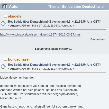
Autor
Thema: Bolide über Deutschland
(Bayern) am 6.3. ~ 22:36:54 Uhr CET? (Gelesen 274534 mal)
aknoefel
Re: Bolide über Deutschland (Bayern) am 6.3. ~ 22:36:54 Uhr CET?
«
Antwort #75 am:
März 17, 2016, 11:03:41 Vormittag »
http://www.scinexx.de/wissen-aktuell-19974-2016-03-17.html
Gespeichert
Sag mir mal meine Meinung...
bolidechaser
Re: Bolide über Deutschland (Bayern) am 6.3. ~ 22:36:54 Uhr CET?
«
Antwort #76 am:
März 17, 2016, 11:17:40 Vormittag »
Liebe Meteoritenfreunde,
da haben wir euch allen viel Geduld und Disziplin abverlangt.
Aber das Warten hat sich gelohnt. Tja, und das Suchen am
12. März 2016 im Streufeld des "Stubenberg" (provisorisch)
Meteoriten auch!
Ganz herzlich möchte ich allen eifrigen Mitsuchern danken und