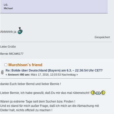
LG,
Michael
Ahhhhhh ja
Gespeichert
Liebe Grüße
Bernie IMCA#6177
Murchison´s friend
Re: Bolide über Deutschland (Bayern) am 6.3. ~ 22:36:54 Uhr CET?
«
Antwort #80 am:
März 17, 2016, 12:03:53 Nachmittag »
danke Euch lieber Bernd und lieber Bernie !
Lieber Bernie, ich habe gewußt, daß Du mir das mal rüberwischt !
Waren ja extreme Tage seit dem Suchen bzw. Finden !
Und es stand für mich außer Frage, daß ich mich an die Abmachung mit
Dieter halt, nichts offiziell zu machen !