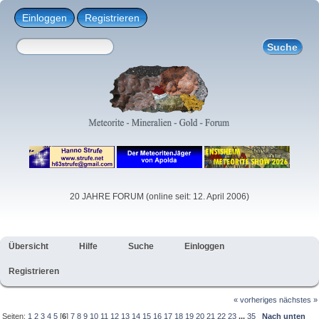
Einloggen
Registrieren
20 JAHRE FORUM (online seit: 12. April 2006)
Übersicht
Hilfe
Suche
Einloggen
Registrieren
« vorheriges
nächstes »
Seiten:
1
2
3
4
5
[
6
]
7
8
9
10
11
12
13
14
15
16
17
18
19
20
21
22
23
...
35
Nach unten