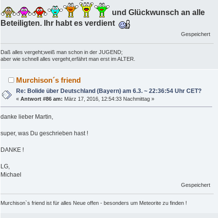
und Glückwunsch an alle
Beteiligten. Ihr habt es verdient
Gespeichert
Daß alles vergeht;weiß man schon in der JUGEND;
aber wie schnell alles vergeht,erfährt man erst im ALTER.
Murchison´s friend
Re: Bolide über Deutschland (Bayern) am 6.3. ~ 22:36:54 Uhr CET?
«
Antwort #86 am:
März 17, 2016, 12:54:33 Nachmittag »
danke lieber Martin,
super, was Du geschrieben hast !
DANKE !
LG,
Michael
Gespeichert
Murchison`s friend ist für alles Neue offen - besonders um Meteorite zu finden !