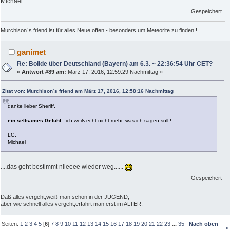
Michael
Gespeichert
Murchison`s friend ist für alles Neue offen - besonders um Meteorite zu finden !
ganimet
Re: Bolide über Deutschland (Bayern) am 6.3. ~ 22:36:54 Uhr CET?
«
Antwort #89 am:
März 17, 2016, 12:59:29 Nachmittag »
Zitat von: Murchison´s friend am März 17, 2016, 12:58:16 Nachmittag
danke lieber Sheriff,
ein seltsames Gefühl
- ich weiß echt nicht mehr, was ich sagen soll !
LG,
Michael
....das geht bestimmt niieeee wieder weg......
Gespeichert
Daß alles vergeht;weiß man schon in der JUGEND;
aber wie schnell alles vergeht,erfährt man erst im ALTER.
Seiten:
1
2
3
4
5
[
6
]
7
8
9
10
11
12
13
14
15
16
17
18
19
20
21
22
23
...
35
Nach oben
«