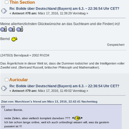
Thin Section
Re: Bolide über Deutschland (Bayern) am 6.3. ~ 22:36:54 Uhr CET?
«
Antwort #78 am:
März 17, 2016, 11:39:29 Vormittag »
Meine allerherzlichsten Glückwünsche an das Suchteam und die Finder(-in)!
Bernd
Gespeichert
(247553) Berndpauli = 2002 RV234
Das Ärgerlichste in dieser Welt ist, dass die Dummen todsicher und die Intelligenten voller
Zweifel sind. (Bertrand Russell, britischer Philosoph und Mathematiker).
Auricular
Re: Bolide über Deutschland (Bayern) am 6.3. ~ 22:36:54 Uhr CET?
«
Antwort #79 am:
März 17, 2016, 11:49:02 Vormittag »
Zitat von: Murchison´s friend am März 13, 2016, 22:42:41 Nachmittag
Lieber Bernie,
nette Zeilen, aber vielleich komplett daneben ???
Ich bin schon lange online, weil ich auch unbedingt wissen will, was da gestern
passiert ist !!!