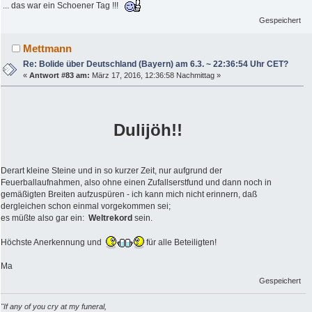
... das war ein Schoener Tag !!!
Gespeichert
Mettmann
Re: Bolide über Deutschland (Bayern) am 6.3. ~ 22:36:54 Uhr CET?
«
Antwort #83 am:
März 17, 2016, 12:36:58 Nachmittag »
Dulijöh!!
Derart kleine Steine und in so kurzer Zeit, nur aufgrund der
Feuerballaufnahmen, also ohne einen Zufallserstfund und dann noch in
gemäßigten Breiten aufzuspüren - ich kann mich nicht erinnern, daß
dergleichen schon einmal vorgekommen sei;
es müßte also gar ein:
Weltrekord
sein.
Höchste Anerkennung und
für alle Beteiligten!
Ma
Gespeichert
"If any of you cry at my funeral,