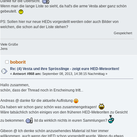
Danke für die Übersicht.
Wenn man die lange Liste so sieht, da hat's die arme Vesta aber ganz schön
gebeutelt.
PS: Sollen hier nur neue HEDs vorgestellt werden oder auch Bilder von
welchen, die schon auf der Liste stehen?
Gespeichert
Viele Grüße
Jens
boborit
Re: (4) Vesta und ihre Sprösslinge - zeigt eure HED-Meteoriten!
«
Antwort #868 am:
September 08, 2013, 14:38:15 Nachmittag »
Hallo zusammen,
schön, dass der Thread noch in Erscheinung tritt...
Andreas @ danke für die aktuelle Auflistung
Da haben wir schon ganz schön was zusammengetragen!
Wäre tatsächlich schön einiges von den früheren HED-Meteoriten zu Gesicht
zu bekommen.
Ist da wirklich nichts in euren Sammlungen?
Gibeon @ Ich denke schön anzusehendes Material ist hier immer
willkommen, auch wenn der HED schon vorgestellt wurde. Wenn du etwas