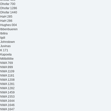
Dhofar 700
Dhofar 1286
Dhofar 1440
HaH 285
HaH 286
Hughes 004
Ibbenbueren
Ibitira
Igdi
Johnstown
Juvinas
K 171
Kapoeta
Millbillillie
NWA 769
NWA 999
NWA 1109
NWA 1181
NWA 1208
NWA 1281
NWA 1282
NWA 1459
NWA 1553
NWA 1644
NWA 1646
NWA 1647