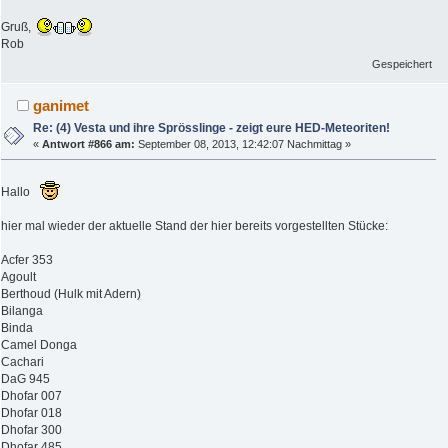
Gruß,
Rob
Gespeichert
ganimet
Re: (4) Vesta und ihre Sprösslinge - zeigt eure HED-Meteoriten!
«
Antwort #866 am:
September 08, 2013, 12:42:07 Nachmittag »
Hallo
hier mal wieder der aktuelle Stand der hier bereits vorgestellten Stücke:
Acfer 353
Agoult
Berthoud (Hulk mit Adern)
Bilanga
Binda
Camel Donga
Cachari
DaG 945
Dhofar 007
Dhofar 018
Dhofar 300
Dhofar 485