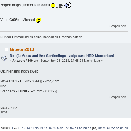
zeigen magst, immer rein damit
Viele Grüße - Michael
Gespeichert
Nur der Himmel und du selbst können dir Grenzen setzen.
Gibeon2010
Re: (4) Vesta und ihre Sprösslinge - zeigt eure HED-Meteoriten!
«
Antwort #869 am:
September 08, 2013, 14:48:28 Nachmittag »
Ok, hier sind noch zwei:
NWA 6262 - Eukrit - 3,44 g - 4x2,7 cm
und
Stannern - Eukrit - 6x4 mm - 0,022 g
Gespeichert
Viele Grüße
Jens
Seiten:
1
...
41
42
43
44
45
46
47
48
49
50
51
52
53
54
55
56
57
[
58
]
59
60
61
62
63
64
65