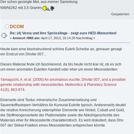
Der schon gezeigte Met, aus meiner Sammlung.
NWA6262 mit 3,5 Gramm
Gespeichert
DCOM
Re: (4) Vesta und ihre Sprösslinge - zeigt eure HED-Meteoriten!
«
Antwort #860 am:
April 17, 2013, 16:14:29 Nachmittag »
Heute kam eine beeindruckend schöne Eukrit-Scheibe an, genauer gesagt
ein Endcut von Dhofar 007...
Dieses Material finde ich faszinierend, da bis heute nicht klar ist, ob es sich
um einen anomalen Eukriten handelt oder eher um einen Mesosideriten:
Yamaguchi, A. et al. (2006) An anomalous eucrite, Dhofar 007, and a possible
genetic relationship with mesosiderites. Meteoritics & Planetary Science
41(6), 863-874.
Einerseits sind Textur, mineralische Zusammensetzung und
Sauerstoffisotopen-Verhältnis für Kumulat-Eukrite typisch. Andererseits deutet
die relative Anreicherung siderophiler Elemente wie Nickel, Cobalt und Gold,
die Stoffmengenanteile der Platinmetalle sowie die Abkühlgeschichte des
Materials eher für Mesosiderite charakteristisch. Es wird diskutiert, dass Dho
007 der Silikat-Fraktion eines Mesosideriten entsprechen könnte.