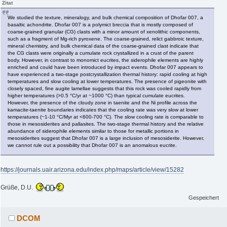
Zitat
We studied the texture, mineralogy, and bulk chemical composition of Dhofar 007, a
basaltic achondrite. Dhofar 007 is a polymict breccia that is mostly composed of
coarse-grained granular (CG) clasts with a minor amount of xenolithic components,
such as a fragment of Mg-rich pyroxene. The coarse-grained, relict gabbroic texture,
mineral chemistry, and bulk chemical data of the coarse-grained clast indicate that
the CG clasts were originally a cumulate rock crystallized in a crust of the parent
body. However, in contrast to monomict eucrites, the siderophile elements are highly
enriched and could have been introduced by impact events. Dhofar 007 appears to
have experienced a two-stage postcrystallization thermal history: rapid cooling at high
temperatures and slow cooling at lower temperatures. The presence of pigeonite with
closely spaced, fine augite lamellae suggests that this rock was cooled rapidly from
higher temperatures (>0.5 °C/yr at ~1000 °C) than typical cumulate eucrites.
However, the presence of the cloudy zone in taenite and the Ni profile across the
kamacite-taenite boundaries indicates that the cooling rate was very slow at lower
temperatures (~1-10 °C/Myr at <600-700 °C). The slow cooling rate is comparable to
those in mesosiderites and pallasites. The two-stage thermal history and the relative
abundance of siderophile elements similar to those for metallic portions in
mesosiderites suggest that Dhofar 007 is a large inclusion of mesosiderite. However,
we cannot rule out a possibility that Dhofar 007 is an anomalous eucrite.
https://journals.uair.arizona.edu/index.php/maps/article/view/15282
Grüße, D.U.
Gespeichert
DCOM