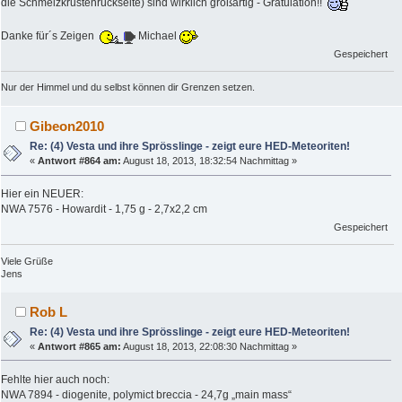
die Schmelzkrustenrückseite) sind wirklich großartig - Gratulation!!
Danke für´s Zeigen
Michael
Gespeichert
Nur der Himmel und du selbst können dir Grenzen setzen.
Gibeon2010
Re: (4) Vesta und ihre Sprösslinge - zeigt eure HED-Meteoriten!
«
Antwort #864 am:
August 18, 2013, 18:32:54 Nachmittag »
Hier ein NEUER:
NWA 7576 - Howardit - 1,75 g - 2,7x2,2 cm
Gespeichert
Viele Grüße
Jens
Rob L
Re: (4) Vesta und ihre Sprösslinge - zeigt eure HED-Meteoriten!
«
Antwort #865 am:
August 18, 2013, 22:08:30 Nachmittag »
Fehlte hier auch noch:
NWA 7894 - diogenite, polymict breccia - 24,7g „main mass“