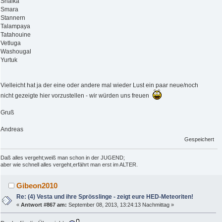
Shalka
Smara
Stannern
Talampaya
Tatahouine
Vetluga
Washougal
Yurtuk
Vielleicht hat ja der eine oder andere mal wieder Lust ein paar neue/noch
nicht gezeigte hier vorzustellen - wir würden uns freuen
Gruß
Andreas
Gespeichert
Daß alles vergeht;weiß man schon in der JUGEND;
aber wie schnell alles vergeht,erfährt man erst im ALTER.
Gibeon2010
Re: (4) Vesta und ihre Sprösslinge - zeigt eure HED-Meteoriten!
«
Antwort #867 am:
September 08, 2013, 13:24:13 Nachmittag »