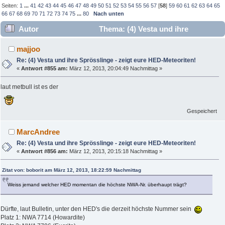
Seiten:
1
...
41
42
43
44
45
46
47
48
49
50
51
52
53
54
55
56
57
[
58
]
59
60
61
62
63
64
65
66
67
68
69
70
71
72
73
74
75
...
80
Nach unten
Autor
Thema: (4) Vesta und ihre
Sprösslinge - zeigt eure HED-Meteoriten! (Gelesen 649975
majjoo
mal)
Re: (4) Vesta und ihre Sprösslinge - zeigt eure HED-Meteoriten!
«
Antwort #855 am:
März 12, 2013, 20:04:49 Nachmittag »
laut metbull ist es der
Gespeichert
MarcAndree
Re: (4) Vesta und ihre Sprösslinge - zeigt eure HED-Meteoriten!
«
Antwort #856 am:
März 12, 2013, 20:15:18 Nachmittag »
Zitat von: boborit am März 12, 2013, 18:22:59 Nachmittag
Weiss jemand welcher HED momentan die höchste NWA-Nr. überhaupt trägt?
Dürfte, laut Bulletin, unter den HED's die derzeit höchste Nummer sein
Platz 1: NWA 7714 (Howardite)