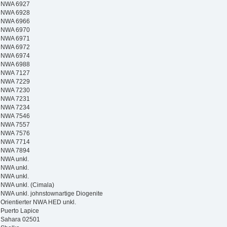
NWA 6927
NWA 6928
NWA 6966
NWA 6970
NWA 6971
NWA 6972
NWA 6974
NWA 6988
NWA 7127
NWA 7229
NWA 7230
NWA 7231
NWA 7234
NWA 7546
NWA 7557
NWA 7576
NWA 7714
NWA 7894
NWA unkl.
NWA unkl.
NWA unkl.
NWA unkl. (Cimala)
NWA unkl. johnstownartige Diogenite
Orientierter NWA HED unkl.
Puerto Lapice
Sahara 02501