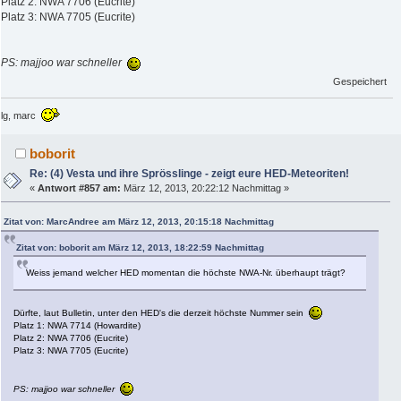
Platz 2: NWA 7706 (Eucrite)
Platz 3: NWA 7705 (Eucrite)
PS: majjoo war schneller
Gespeichert
lg, marc
boborit
Re: (4) Vesta und ihre Sprösslinge - zeigt eure HED-Meteoriten!
«
Antwort #857 am:
März 12, 2013, 20:22:12 Nachmittag »
Zitat von: MarcAndree am März 12, 2013, 20:15:18 Nachmittag
Zitat von: boborit am März 12, 2013, 18:22:59 Nachmittag
Weiss jemand welcher HED momentan die höchste NWA-Nr. überhaupt trägt?
Dürfte, laut Bulletin, unter den HED's die derzeit höchste Nummer sein
Platz 1: NWA 7714 (Howardite)
Platz 2: NWA 7706 (Eucrite)
Platz 3: NWA 7705 (Eucrite)
PS: majjoo war schneller