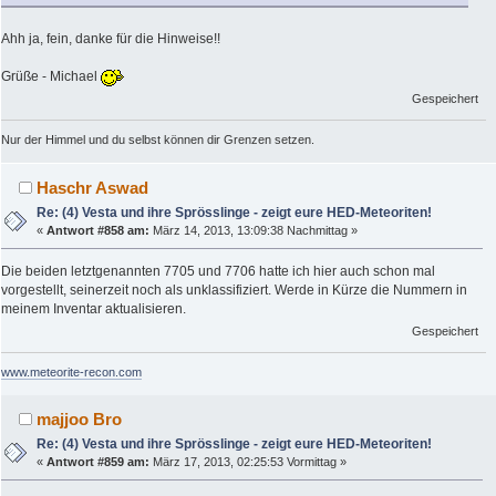
Ahh ja, fein, danke für die Hinweise!!
Grüße - Michael
Gespeichert
Nur der Himmel und du selbst können dir Grenzen setzen.
Haschr Aswad
Re: (4) Vesta und ihre Sprösslinge - zeigt eure HED-Meteoriten!
«
Antwort #858 am:
März 14, 2013, 13:09:38 Nachmittag »
Die beiden letztgenannten 7705 und 7706 hatte ich hier auch schon mal
vorgestellt, seinerzeit noch als unklassifiziert. Werde in Kürze die Nummern in
meinem Inventar aktualisieren.
Gespeichert
www.meteorite-recon.com
majjoo Bro
Re: (4) Vesta und ihre Sprösslinge - zeigt eure HED-Meteoriten!
«
Antwort #859 am:
März 17, 2013, 02:25:53 Vormittag »