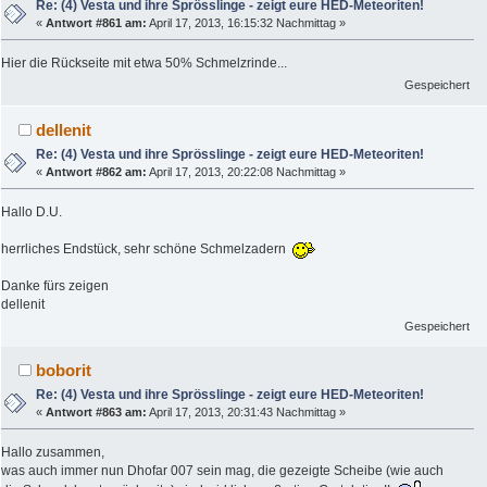
Re: (4) Vesta und ihre Sprösslinge - zeigt eure HED-Meteoriten!
«
Antwort #861 am:
April 17, 2013, 16:15:32 Nachmittag »
Hier die Rückseite mit etwa 50% Schmelzrinde...
Gespeichert
dellenit
Re: (4) Vesta und ihre Sprösslinge - zeigt eure HED-Meteoriten!
«
Antwort #862 am:
April 17, 2013, 20:22:08 Nachmittag »
Hallo D.U.
herrliches Endstück, sehr schöne Schmelzadern
Danke fürs zeigen
dellenit
Gespeichert
boborit
Re: (4) Vesta und ihre Sprösslinge - zeigt eure HED-Meteoriten!
«
Antwort #863 am:
April 17, 2013, 20:31:43 Nachmittag »
Hallo zusammen,
was auch immer nun Dhofar 007 sein mag, die gezeigte Scheibe (wie auch