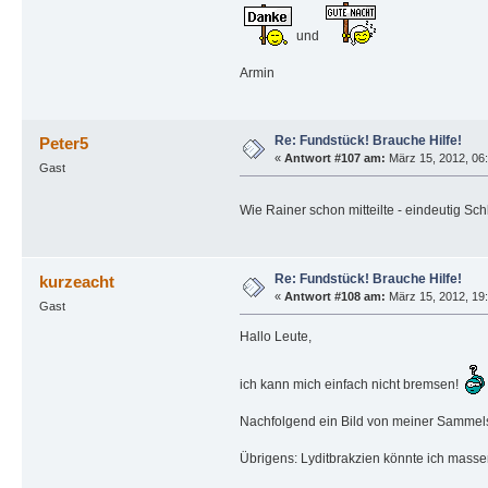
und
Armin
Re: Fundstück! Brauche Hilfe!
Peter5
«
Antwort #107 am:
März 15, 2012, 06:
Gast
Wie Rainer schon mitteilte - eindeutig Sc
Re: Fundstück! Brauche Hilfe!
kurzeacht
«
Antwort #108 am:
März 15, 2012, 19:
Gast
Hallo Leute,
ich kann mich einfach nicht bremsen!
Nachfolgend ein Bild von meiner Sammelsu
Übrigens: Lyditbrakzien könnte ich mass