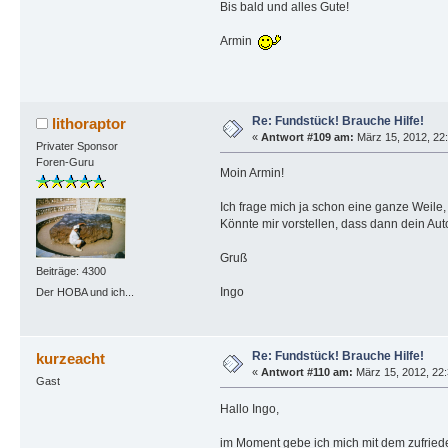
Bis bald und alles Gute!
Armin
Re: Fundstück! Brauche Hilfe!
lithoraptor
«
Antwort #109 am:
März 15, 2012, 22:
Privater Sponsor
Foren-Guru
Moin Armin!
Ich frage mich ja schon eine ganze Weile,
Könnte mir vorstellen, dass dann dein Auto
Gruß
Beiträge: 4300
Ingo
Der HOBA und ich...
Re: Fundstück! Brauche Hilfe!
kurzeacht
«
Antwort #110 am:
März 15, 2012, 22:
Gast
Hallo Ingo,
im Moment gebe ich mich mit dem zufrieden