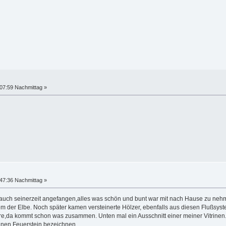
07:59 Nachmittag »
47:36 Nachmittag »
 auch seinerzeit angefangen,alles was schön und bunt war mit nach Hause zu nehm
 der Elbe. Noch später kamen versteinerte Hölzer, ebenfalls aus diesen Flußsyst
da kommt schon was zusammen. Unten mal ein Ausschnitt einer meiner Vitrinen. 
inen Feuerstein bezeichnen.