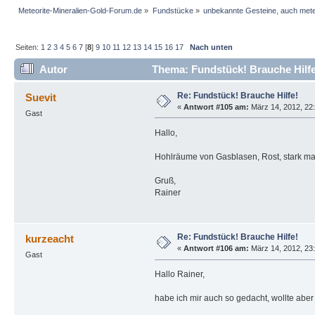
Meteorite-Mineralien-Gold-Forum.de
»
Fundstücke
»
unbekannte Gesteine, auch mete
Seiten:
1
2
3
4
5
6
7
[
8
]
9
10
11
12
13
14
15
16
17
Nach unten
Autor
Thema: Fundstück! Brauche Hilfe
Re: Fundstück! Brauche Hilfe!
Suevit
«
Antwort #105 am:
März 14, 2012, 22:
Gast
Hallo,
Hohlräume von Gasblasen, Rost, stark mag
Gruß,
Rainer
Re: Fundstück! Brauche Hilfe!
kurzeacht
«
Antwort #106 am:
März 14, 2012, 23:
Gast
Hallo Rainer,
habe ich mir auch so gedacht, wollte aber