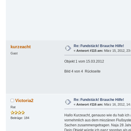
Re: Fundstück! Brauche Hilfe!
kurzeacht
«
Antwort #115 am:
März 15, 2012, 23:
Gast
Objekt 1 vom 15.03.2012
Bild 4 von 4 Rückseite
Re: Fundstück! Brauche Hilfe!
Victoria2
«
Antwort #116 am:
März 16, 2012, 14:
Rat
Hallo Kurzeacht, genauso wie du hab ich
Beiträge: 184
vornehmlich aus dem miozänen Flußsystem
Sachen zusammengetragen. Naja 28 Jahre,
Dein Objekt würde ich ganz spontan als e