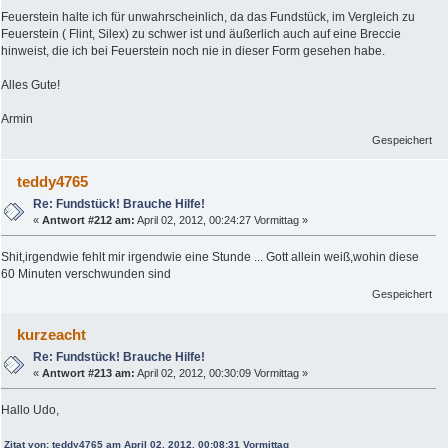
Feuerstein halte ich für unwahrscheinlich, da das Fundstück, im Vergleich zu
Feuerstein ( Flint, Silex) zu schwer ist und äußerlich auch auf eine Breccie
hinweist, die ich bei Feuerstein noch nie in dieser Form gesehen habe.
Alles Gute!
Armin
Gespeichert
teddy4765
Re: Fundstück! Brauche Hilfe!
«
Antwort #212 am:
April 02, 2012, 00:24:27 Vormittag »
Shit,irgendwie fehlt mir irgendwie eine Stunde ... Gott allein weiß,wohin diese
60 Minuten verschwunden sind
Gespeichert
kurzeacht
Re: Fundstück! Brauche Hilfe!
«
Antwort #213 am:
April 02, 2012, 00:30:09 Vormittag »
Hallo Udo,
Zitat von: teddy4765 am April 02, 2012, 00:08:31 Vormittag