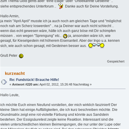
zum Thema Gold gehts aber "eine Etage" über "Unbekannte Gesteine" ..
siehe entsprechendes Unterforum ..
Danke auch für Deine Vorstellung.
Hallo Armin,
ja mein "April April" musste ich ja auch noch am gleichen Tage und "möglichst
noch nah am Scherz loswerden" .. na ja Deiner war auch nicht schlecht ..
wenn das echt gewesen wäre, hätte ich auch ganz böse mit Dir schimpfen
müssen .. von wegen "Sprengung" etc..
ja, ansonsten wäre ich, wie
gesagt, für Kieselgestein mit höherem Eisenanteil. Aber der Ingo u.a. kennen
sich, wie auch schon gesagt, mit Gesteinen besser aus.
Gruß Peter
Gespeichert
kurzeacht
Re: Fundstück! Brauche Hilfe!
«
Antwort #220 am:
April 02, 2012, 15:26:48 Nachmittag »
Hallo Leute,
ich möchte Euch einen Neufund vorstellen, der mich wirklich fasziniert! Der
kleine Stein hat einige Auffälligkeiten, die ich kurz beschreiben möchte. Die
Grundmatrix zeigt eine rot-violette Färbung und könnte aus Sandstein
bestehen. Der Essigsäuretest zeigte keine Reaktion. Interessant sind die
vielen unterschiedlichen kleinen Beimengungen, die nur unter der Lupe oder