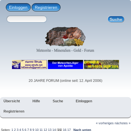
Einloggen
Registrieren
20 JAHRE FORUM (online seit: 12. April 2006)
Übersicht
Hilfe
Suche
Einloggen
Registrieren
« vorheriges
nächstes »
Seiten:
1
2
3
4
5
6
7
8
9
10
11
12
13
14
[
15
]
16
17
Nach unten