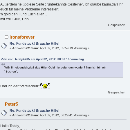
Außerdem heißt diese Seite : "unbekannte Gesteine". Ich glaube kaum,daß Ihr
euch für meine Probleme interessiert.
'n goldigen Fund Euch allen...
mit frdl. Gruß, Udo
Gespeichert
ironsforever
Re: Fundstück! Brauche Hilfe!
«
Antwort #218 am:
April 02, 2012, 05:59:19 Vormittag »
Zitat von: teddy4765 am April 02, 2012, 00:56:13 Vormittag
Wißt Ihr eigentlich,daß das Hitler-Gold nie gefunden worde ? Nun,ich bin ein
"Sucherr".
Und ich der "Versteckerr"
Gespeichert
Peter5
Re: Fundstück! Brauche Hilfe!
«
Antwort #219 am:
April 02, 2012, 06:29:41 Vormittag »
Hallo Teddy,