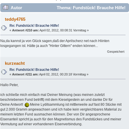
Autor
Thema: Fundstück! Brauche Hilfe!
(Gelesen 67793 mal)
teddy4765
Re: Fundstück! Brauche Hilfe!
«
Antwort #210 am:
April 02, 2012, 00:08:31 Vormittag »
Na,da kannst ja von Glück sagen,daß der Aprilscherz net nach Hiinten
losgegangen ist. Hätte ja auch "Hinter Gittern" enden können...
Gespeichert
kurzeacht
Re: Fundstück! Brauche Hilfe!
«
Antwort #211 am:
April 02, 2012, 00:20:18 Vormittag »
Hallo Peter,
ich schließe mich einfach mal Deiner Meinung (was meinen zuletzt
beschriebenen Fund betrifft) mit dem Kieselgestein an und danke Dir für
Deine Antwort!
Meine Lyditsammlung ist mittlerweile auf fast 80 Stücke mit
gut 2.000 Gramm angewachsen und ich habe kein vergleichbares Material zu
meinem letzten Fund ausmachen können. Der von Dir angesprochene
Eisenanteil spricht ja auch für den Magnetismus des Fundstückes und meiner
Vermutung auf einer vorhandenen Eisenverbindung.