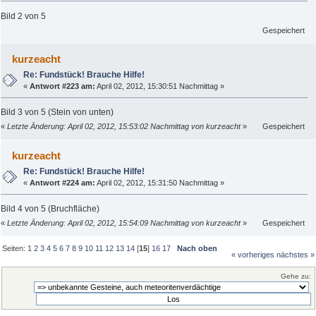
Bild 2 von 5
Gespeichert
kurzeacht
Re: Fundstück! Brauche Hilfe!
«
Antwort #223 am:
April 02, 2012, 15:30:51 Nachmittag »
Bild 3 von 5 (Stein von unten)
«
Letzte Änderung: April 02, 2012, 15:53:02 Nachmittag von kurzeacht
»
Gespeichert
kurzeacht
Re: Fundstück! Brauche Hilfe!
«
Antwort #224 am:
April 02, 2012, 15:31:50 Nachmittag »
Bild 4 von 5 (Bruchfläche)
«
Letzte Änderung: April 02, 2012, 15:54:09 Nachmittag von kurzeacht
»
Gespeichert
Seiten:
1
2
3
4
5
6
7
8
9
10
11
12
13
14
[
15
]
16
17
Nach oben
« vorheriges
nächstes »
Gehe zu: