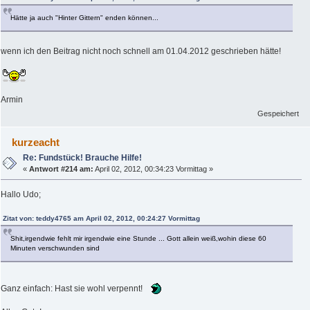
Hätte ja auch "Hinter Gittern" enden können...
wenn ich den Beitrag nicht noch schnell am 01.04.2012 geschrieben hätte!
Armin
Gespeichert
kurzeacht
Re: Fundstück! Brauche Hilfe!
«
Antwort #214 am:
April 02, 2012, 00:34:23 Vormittag »
Hallo Udo;
Zitat von: teddy4765 am April 02, 2012, 00:24:27 Vormittag
Shit,irgendwie fehlt mir irgendwie eine Stunde ... Gott allein weiß,wohin diese 60
Minuten verschwunden sind
Ganz einfach: Hast sie wohl verpennt!