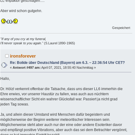
LL-Impaktor geschlagen.....
Aber wird schon gutgehn.
Gespeichert
"If any of you cry at my funeral,
I'll never speak to you again."
(S.Laurel 1890-1965)
ironsforever
Re: Bolide über Deutschland (Bayern) am 6.3. ~ 22:36:54 Uhr CET?
«
Antwort #497 am:
April 07, 2021, 18:55:40 Nachmittag »
Hallo,
Dr. Hölzl verkennt offenbar die Tatsache, dass uns dieser LL6 immerhin die
Ehre erwies, vor unserer Haustür zu fallen, was auch aus nüchtern
wissenschaftlicher Sicht ein wahrer Glücksfall war. Passiert ja nicht grad
jeden Tag sowas.
Ja, und allein dieser Umstand wird Menschen dafür begeistern und
möglicherweise der Beginn weiterer meteoritischer Interessen sein.
Möglicherweise steht aber auch nur der eine oder andere Esoteriker davor
und empfängt positive Vibrations, aber auch das sei dem Betrachter vergönnt,
denn er hat immerhin Eintritt bezahlt.