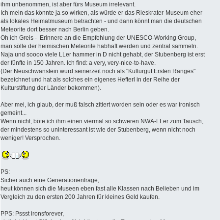
ihm unbenommen, ist aber fürs Museum irrelevant.
Ich mein das könnte ja so wirken, als würde er das Rieskrater-Museum eher
als lokales Heimatmuseum betrachten - und dann könnt man die deutschen
Meteorite dort besser nach Berlin geben.
Oh ich Greis - Erinnere an die Empfehlung der UNESCO-Working Group,
man sölle der heimischen Meteorite habhaft werden und zentral sammeln.
Naja und soooo viele LLer hammer in D nicht gehabt, der Stubenberg ist erst
der fünfte in 150 Jahren. Ich find: a very, very-nice-to-have.
(Der Neuschwanstein wurd seinerzeit noch als "Kulturgut Ersten Ranges"
bezeichnet und hat als solches ein eigenes Hefterl in der Reihe der
Kulturstiftung der Länder bekommen).
Aber mei, ich glaub, der muß falsch zitiert worden sein oder es war ironisch
gemeint...
Wenn nicht, böte ich ihm einen viermal so schweren NWA-LLer zum Tausch,
der mindestens so uninteressant ist wie der Stubenberg, wenn nicht noch
weniger! Versprochen.
PS:
Sicher auch eine Generationenfrage,
heut können sich die Museen eben fast alle Klassen nach Belieben und im
Vergleich zu den ersten 200 Jahren für kleines Geld kaufen.
PPS: Pssst ironsforever,