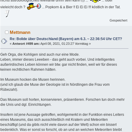
nichts astrobiologisches relevante drinn sein kann (!) ...
... oder
vieleicht doch ?
... Popkorn & a Bier !! Ei Ei Ei !!! köstlich in der Tat.
Gespeichert
Mettmann
Re: Bolide über Deutschland (Bayern) am 6.3. ~ 22:36:54 Uhr CET?
«
Antwort #499 am:
April 08, 2021, 01:23:27 Vormittag »
Geh Orga, die Kohligen sind auch nur eine Mode.
Leben, immer dieses Leeeben - das geht auch vorbei. Und intelligentes
außerirdisches Leben können wir btw. gar nicht finden, weil wir für dieses
keinen rechtlichen Rahmen hätten.
Im Museum hocken die Musen herinnen.
(und ich glaub die Muse der Geologie ist in Nördlingen die Frau vom
Rübezahl).
Das Museum soll horten, konservieren, präsentieren. Forschen tun doch mehr
die Unis und dgl. Einrichtungen.
Insofern ist jene Aussage getroffen, wohlgemerkt in der Funktion eines Leiters
eines Museums, das sich ausschließlich mit Kratern und Meteoriten
beschäftigt (und da gibts nicht viele davon auf der Welt) schon ein bisserl
bedenklich. Was er sonst so forscht, ob an und an welchen Meteoriten bleibt