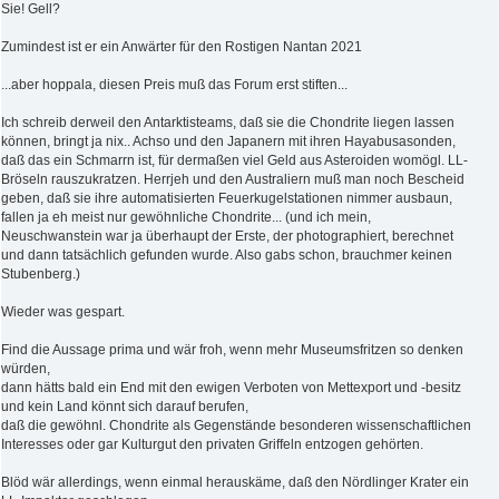
Sie! Gell?
Zumindest ist er ein Anwärter für den Rostigen Nantan 2021
...aber hoppala, diesen Preis muß das Forum erst stiften...
Ich schreib derweil den Antarktisteams, daß sie die Chondrite liegen lassen
können, bringt ja nix.. Achso und den Japanern mit ihren Hayabusasonden,
daß das ein Schmarrn ist, für dermaßen viel Geld aus Asteroiden womögl. LL-
Bröseln rauszukratzen. Herrjeh und den Australiern muß man noch Bescheid
geben, daß sie ihre automatisierten Feuerkugelstationen nimmer ausbaun,
fallen ja eh meist nur gewöhnliche Chondrite... (und ich mein,
Neuschwanstein war ja überhaupt der Erste, der photographiert, berechnet
und dann tatsächlich gefunden wurde. Also gabs schon, brauchmer keinen
Stubenberg.)
Wieder was gespart.
Find die Aussage prima und wär froh, wenn mehr Museumsfritzen so denken
würden,
dann hätts bald ein End mit den ewigen Verboten von Mettexport und -besitz
und kein Land könnt sich darauf berufen,
daß die gewöhnl. Chondrite als Gegenstände besonderen wissenschaftlichen
Interesses oder gar Kulturgut den privaten Griffeln entzogen gehörten.
Blöd wär allerdings, wenn einmal herauskäme, daß den Nördlinger Krater ein