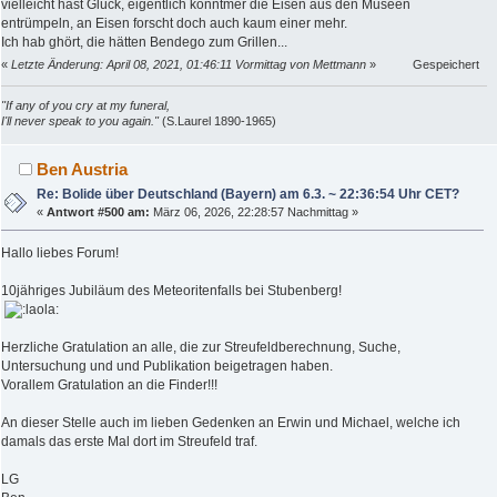
vielleicht hast Glück, eigentlich könntmer die Eisen aus den Museen
entrümpeln, an Eisen forscht doch auch kaum einer mehr.
Ich hab ghört, die hätten Bendego zum Grillen...
«
Letzte Änderung: April 08, 2021, 01:46:11 Vormittag von Mettmann
»
Gespeichert
"If any of you cry at my funeral,
I'll never speak to you again."
(S.Laurel 1890-1965)
Ben Austria
Re: Bolide über Deutschland (Bayern) am 6.3. ~ 22:36:54 Uhr CET?
«
Antwort #500 am:
März 06, 2026, 22:28:57 Nachmittag »
Hallo liebes Forum!
10jähriges Jubiläum des Meteoritenfalls bei Stubenberg!
Herzliche Gratulation an alle, die zur Streufeldberechnung, Suche,
Untersuchung und und Publikation beigetragen haben.
Vorallem Gratulation an die Finder!!!
An dieser Stelle auch im lieben Gedenken an Erwin und Michael, welche ich
damals das erste Mal dort im Streufeld traf.
LG