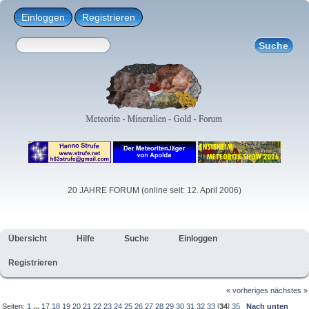
Einloggen
Registrieren
20 JAHRE FORUM (online seit: 12. April 2006)
Übersicht
Hilfe
Suche
Einloggen
Registrieren
« vorheriges
nächstes »
Seiten:
1
...
17
18
19
20
21
22
23
24
25
26
27
28
29
30
31
32
33
[
34
]
35
Nach unten