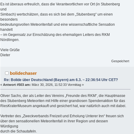
Es ist überaus erfreulich, dass die Verantwortlichen vor Ort (in Stubenberg
und
Simbach) wertschätzen, dass es sich bei dem „Stubenberg“ um einen
besonders
bedeutungsvollen Meteoritenfall und eine wissenschaftliche Sensation
handelt
– im Gegensatz zur Einschätzung des ehemaligen Leiters des RKM
Nördlingen.
Viele Grüße
Dieter
Gespeichert
bolidechaser
Re: Bolide über Deutschland (Bayern) am 6.3. ~ 22:36:54 Uhr CET?
«
Antwort #503 am:
März 30, 2026, 11:52:33 Vormittag »
Oliver Sachs, der als Leiter des Vereins „Freunde des RKM“, die Hauptmasse
des Stubenberg Meteoriten mit Hilfe einer grandiosen Spendenaktion für das
RiesKraterMuseum angekauft und gesichert hat, war natürlich auch mit dabei.
Vertreter des „Zweckverbands Freizeit und Erholung Unterer Inn“ freuen sich
über den sensationellen Meteoritenfall in ihrer Region und dessen
Würdigung
durch die Schautafeln.