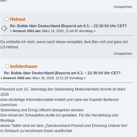
Ben
Gespeichert
Helmut
Re: Bolide über Deutschland (Bayern) am 6.3. ~ 22:36:54 Uhr CET?
«
Antwort #501 am:
März 14, 2026, 11:44:45 Vormittag »
Da schließe ich mich, wenn auch etwas verspätet, dem Ben voll und ganz an!
LG Helmut
Gespeichert
bolidechaser
Re: Bolide über Deutschland (Bayern) am 6.3. ~ 22:36:54 Uhr CET?
«
Antwort #502 am:
März 30, 2026, 11:51:28 Vormittag »
Passend zum 10. Jahrestag des Stubenberg Meteoritenfalls konnte im März
2026
eine dreiteilige Informationstafel erstellt und nahe der Kapelle Bertenöd
(zwischen
Stubenberg und Ering) offiziell übergeben werden.
Den Inhalt der Schautafeln durfte ich gestalten. Für die Herstellung und
Montage
dieser Tafeln sind wir dem „Zweckverband Freizeit und Erholung Unterer Inn“
in Simbach zu herzlichem Dank verpflichtet.