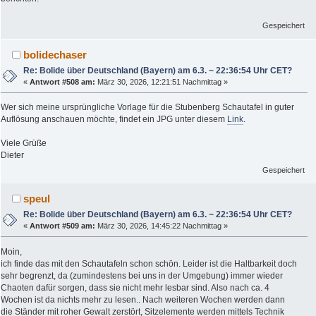
Gespeichert
bolidechaser
Re: Bolide über Deutschland (Bayern) am 6.3. ~ 22:36:54 Uhr CET?
«
Antwort #508 am:
März 30, 2026, 12:21:51 Nachmittag »
Wer sich meine ursprüngliche Vorlage für die Stubenberg Schautafel in guter
Auflösung anschauen möchte, findet ein JPG unter diesem
Link
.
Viele Grüße
Dieter
Gespeichert
speul
Re: Bolide über Deutschland (Bayern) am 6.3. ~ 22:36:54 Uhr CET?
«
Antwort #509 am:
März 30, 2026, 14:45:22 Nachmittag »
Moin,
ich finde das mit den Schautafeln schon schön. Leider ist die Haltbarkeit doch
sehr begrenzt, da (zumindestens bei uns in der Umgebung) immer wieder
Chaoten dafür sorgen, dass sie nicht mehr lesbar sind. Also nach ca. 4
Wochen ist da nichts mehr zu lesen.. Nach weiteren Wochen werden dann
die Ständer mit roher Gewalt zerstört, Sitzelemente werden mittels Technik