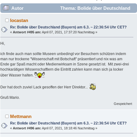
Autor
Thema: Bolide über Deutschland
(Bayern) am 6.3. ~ 22:36:54 Uhr CET? (Gelesen 275271 mal)
locastan
Re: Bolide über Deutschland (Bayern) am 6.3. ~ 22:36:54 Uhr CET?
«
Antwort #495 am:
April 07, 2021, 17:37:20 Nachmittag »
Hi,
ich finde auch man sollte Museen unbedingt vor Besuchern schützen indem
man nur trockene "Wissenschaft mit Botschaft" präsentiert und nix was am
Ende gar Spaß macht oder Medienwirksam in Szene gesetzt ist. Mit zwei-drei
hochkarätigen Wissenschaftlern die Eintritt zahlen kann man sich ja locker
über Wasser halten.
Der hat doch zuviel Lack gesoffen der Herr Direktor...
Gruß Mario.
Gespeichert
Mettmann
Re: Bolide über Deutschland (Bayern) am 6.3. ~ 22:36:54 Uhr CET?
«
Antwort #496 am:
April 07, 2021, 18:18:46 Nachmittag »