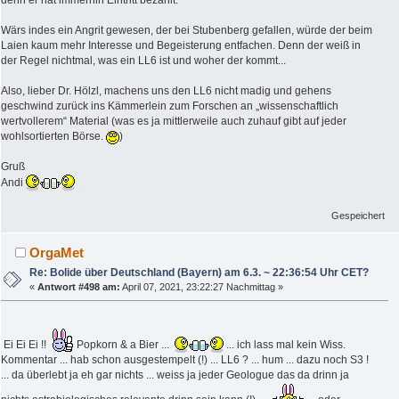
Wärs indes ein Angrit gewesen, der bei Stubenberg gefallen, würde der beim
Laien kaum mehr Interesse und Begeisterung entfachen. Denn der weiß in
der Regel nichtmal, was ein LL6 ist und woher der kommt...
Also, lieber Dr. Hölzl, machens uns den LL6 nicht madig und gehens
geschwind zurück ins Kämmerlein zum Forschen an „wissenschaftlich
wertvollerem“ Material (was es ja mittlerweile auch zuhauf gibt auf jeder
wohlsortierten Börse.
)
Gruß
Andi
Gespeichert
OrgaMet
Re: Bolide über Deutschland (Bayern) am 6.3. ~ 22:36:54 Uhr CET?
«
Antwort #498 am:
April 07, 2021, 23:22:27 Nachmittag »
Ei Ei Ei !!
Popkorn & a Bier ...
... ich lass mal kein Wiss.
Kommentar ... hab schon ausgestempelt (!) ... LL6 ? ... hum ... dazu noch S3 !
... da überlebt ja eh gar nichts ... weiss ja jeder Geologue das da drinn ja