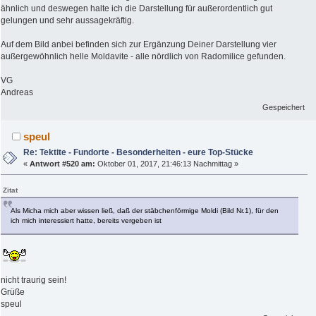
ähnlich und deswegen halte ich die Darstellung für außerordentlich gut
gelungen und sehr aussagekräftig.
Auf dem Bild anbei befinden sich zur Ergänzung Deiner Darstellung vier
außergewöhnlich helle Moldavite - alle nördlich von Radomilice gefunden.
VG
Andreas
Gespeichert
speul
Re: Tektite - Fundorte - Besonderheiten - eure Top-Stücke
«
Antwort #520 am:
Oktober 01, 2017, 21:46:13 Nachmittag »
Zitat
Als Micha mich aber wissen ließ, daß der stäbchenförmige Moldi (Bild Nr.1), für den
ich mich interessiert hatte, bereits vergeben ist
nicht traurig sein!
Grüße
speul