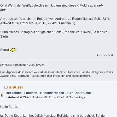
Oha! Wenn der Weißabgleich stimmt, dann sind diese 4 Moldis aber
sehr
hell
!
A propos: siehe auch den Beitrag
*
von Andreas zu Radomilice auf Seite 23 («
Antwort #336 am: März 04, 2016, 22:42:31 nachm. »)
*
und Michas Beitrag auf der gleichen Seite (Radomilice, Slavce, Besednice
Stoh).
Bernd
Gespeichert
(247553) Berndpauli = 2002 RV234
Das Ärgerlichste in dieser Welt ist, dass die Dummen todsicher und die Intelligenten voller
Zweifel sind. (Bertrand Russell, britischer Philosoph und Mathematiker).
Kraussi
Re: Tektite - Fundorte - Besonderheiten - eure Top-Stücke
«
Antwort #524 am:
Oktober 02, 2017, 22:26:08 Nachmittag »
Hallo Bernd,
ja, Deine Bedenken bezüglich korrekter Belichtung sind berechtigt. Bei den