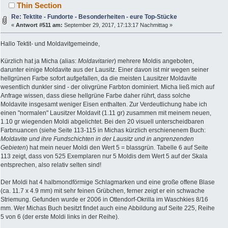
Thin Section
Re: Tektite - Fundorte - Besonderheiten - eure Top-Stücke
«
Antwort #511 am:
September 29, 2017, 17:13:17 Nachmittag »
Hallo Tektit- und Moldavitgemeinde,
Kürzlich hat ja Micha (alias:
Moldavitarier
) mehrere Moldis angeboten,
darunter einige Moldavite aus der Lausitz. Einer davon ist mir wegen seiner
hellgrünen Farbe sofort aufgefallen, da die meisten Lausitzer Moldavite
wesentlich dunkler sind - der olivgrüne Farbton dominiert. Micha ließ mich auf
Anfrage wissen, dass diese hellgrüne Farbe daher rührt, dass solche
Moldavite insgesamt weniger Eisen enthalten. Zur Verdeutlichung habe ich
einen "normalen" Lausitzer Moldavit (1.11 gr) zusammen mit meinem neuen,
1.10 gr wiegenden Moldi abgelichtet. Bei den 20 visuell unterscheidbaren
Farbnuancen (siehe Seite 113-115 in Michas kürzlich erschienenem Buch:
Moldavite und ihre Fundschichten in der Lausitz und in angrenzenden
Gebieten
) hat mein neuer Moldi den Wert 5 = blassgrün. Tabelle 6 auf Seite
113 zeigt, dass von 525 Exemplaren nur 5 Moldis dem Wert 5 auf der Skala
entsprechen, also relativ selten sind!
Der Moldi hat 4 halbmondförmige Schlagmarken und eine große offene Blase
(ca. 11.7 x 4.9 mm) mit sehr feinen Grübchen, ferner zeigt er ein schwache
Striemung. Gefunden wurde er 2006 in Ottendorf-Okrilla im Waschkies 8/16
mm. Wer Michas Buch besitzt findet auch eine Abbildung auf Seite 225, Reihe
5 von 6 (der erste Moldi links in der Reihe).