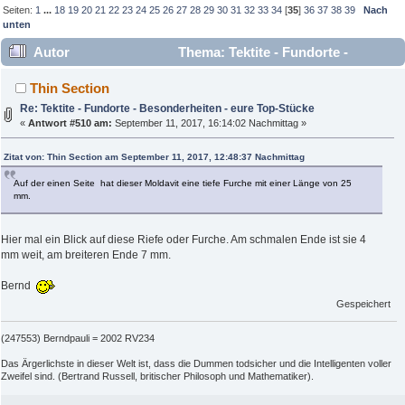
Seiten:
1
...
18
19
20
21
22
23
24
25
26
27
28
29
30
31
32
33
34
[
35
]
36
37
38
39
Nach
unten
Autor
Thema: Tektite - Fundorte -
Besonderheiten - eure Top-Stücke (Gelesen 271347 mal)
Thin Section
Re: Tektite - Fundorte - Besonderheiten - eure Top-Stücke
«
Antwort #510 am:
September 11, 2017, 16:14:02 Nachmittag »
Zitat von: Thin Section am September 11, 2017, 12:48:37 Nachmittag
Auf der einen Seite hat dieser Moldavit eine tiefe Furche mit einer Länge von 25
mm.
Hier mal ein Blick auf diese Riefe oder Furche. Am schmalen Ende ist sie 4
mm weit, am breiteren Ende 7 mm.
Bernd
Gespeichert
(247553) Berndpauli = 2002 RV234
Das Ärgerlichste in dieser Welt ist, dass die Dummen todsicher und die Intelligenten voller
Zweifel sind. (Bertrand Russell, britischer Philosoph und Mathematiker).