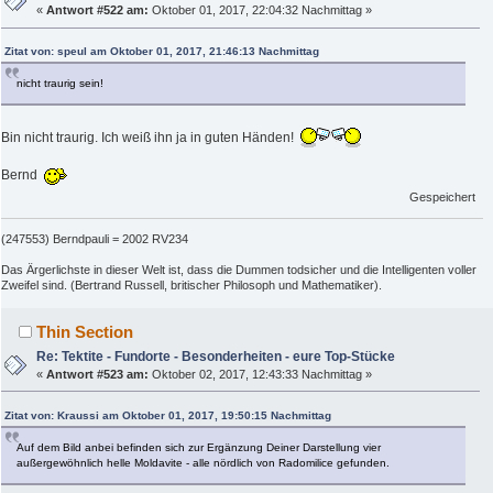
«
Antwort #522 am:
Oktober 01, 2017, 22:04:32 Nachmittag »
Zitat von: speul am Oktober 01, 2017, 21:46:13 Nachmittag
nicht traurig sein!
Bin nicht traurig. Ich weiß ihn ja in guten Händen!
Bernd
Gespeichert
(247553) Berndpauli = 2002 RV234
Das Ärgerlichste in dieser Welt ist, dass die Dummen todsicher und die Intelligenten voller
Zweifel sind. (Bertrand Russell, britischer Philosoph und Mathematiker).
Thin Section
Re: Tektite - Fundorte - Besonderheiten - eure Top-Stücke
«
Antwort #523 am:
Oktober 02, 2017, 12:43:33 Nachmittag »
Zitat von: Kraussi am Oktober 01, 2017, 19:50:15 Nachmittag
Auf dem Bild anbei befinden sich zur Ergänzung Deiner Darstellung vier
außergewöhnlich helle Moldavite - alle nördlich von Radomilice gefunden.