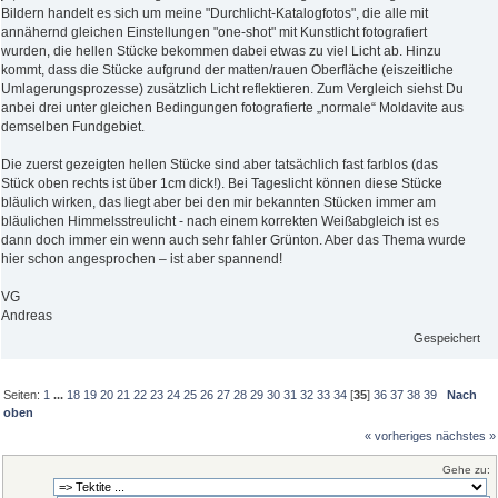
Bildern handelt es sich um meine "Durchlicht-Katalogfotos", die alle mit
annähernd gleichen Einstellungen "one-shot" mit Kunstlicht fotografiert
wurden, die hellen Stücke bekommen dabei etwas zu viel Licht ab. Hinzu
kommt, dass die Stücke aufgrund der matten/rauen Oberfläche (eiszeitliche
Umlagerungsprozesse) zusätzlich Licht reflektieren. Zum Vergleich siehst Du
anbei drei unter gleichen Bedingungen fotografierte „normale“ Moldavite aus
demselben Fundgebiet.
Die zuerst gezeigten hellen Stücke sind aber tatsächlich fast farblos (das
Stück oben rechts ist über 1cm dick!). Bei Tageslicht können diese Stücke
bläulich wirken, das liegt aber bei den mir bekannten Stücken immer am
bläulichen Himmelsstreulicht - nach einem korrekten Weißabgleich ist es
dann doch immer ein wenn auch sehr fahler Grünton. Aber das Thema wurde
hier schon angesprochen – ist aber spannend!
VG
Andreas
Gespeichert
Seiten:
1
...
18
19
20
21
22
23
24
25
26
27
28
29
30
31
32
33
34
[
35
]
36
37
38
39
Nach
oben
« vorheriges
nächstes »
Gehe zu: