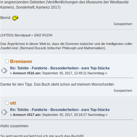
in angrenzenden Gebieten (Veröffentlichungen des Museums der Westlausitz
Kamenz, Sonderheft, Kamenz 2017)
Bernd
Gespeichert
(247553) Berndpauli = 2002 RV234
Das Ärgerlichste in dieser Welt ist, dass die Dummen todsicher und die Intelligenten voller
Zweifel sind. (Bertrand Russell, britischer Philosoph und Mathematiker).
Bremianer
Re: Tektite - Fundorte - Besonderheiten - eure Top-Stücke
«
Antwort #516 am:
September 30, 2017, 12:49:11 Nachmittag »
Danke für den Tipp. Das Buch steht schon auf meinem Wunschzettel.
Gespeichert
ott
Re: Tektite - Fundorte - Besonderheiten - eure Top-Stücke
«
Antwort #517 am:
September 30, 2017, 20:18:27 Nachmittag »
Hallo zusammen
So jetzt reicht es!Jetzt hol ich mir auch das Buch!!!!