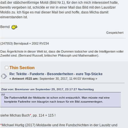
daß der stäbchenförmige Moldi (Bild Nr.1), für den ich mich interessiert hatte,
bereits vergeben ist, schickte er mir in einer Mail das Bild mit den Lausitzer
Moldis zu. Ich füge es mal dieser Mail bei und hoffe, dass Micha damit
einverstanden ist.
Bernd
Gespeichert
(247553) Berndpauli = 2002 RV234
Das Ärgerlichste in dieser Welt ist, dass die Dummen todsicher und die Intelligenten voller
Zweifel sind. (Bertrand Russell, britischer Philosoph und Mathematiker).
Thin Section
Re: Tektite - Fundorte - Besonderheiten - eure Top-Stücke
«
Antwort #515 am:
September 30, 2017, 11:44:03 Vormittag »
Zitat von: Bremianer am September 29, 2017, 23:17:27 Nachmittag
Die Farbenvielfalt der Moldavite ist schon echt erstaunlich. Man müsste mal eine
komplette Farbreihe von blaugrün nach braun für ein Bild zusammenlegen.
siehe Michas Buch
*
, pp. 114 + 115 !
*
Michael Hurtig (2017) Moldavite und ihre Fundschichten in der Lausitz und